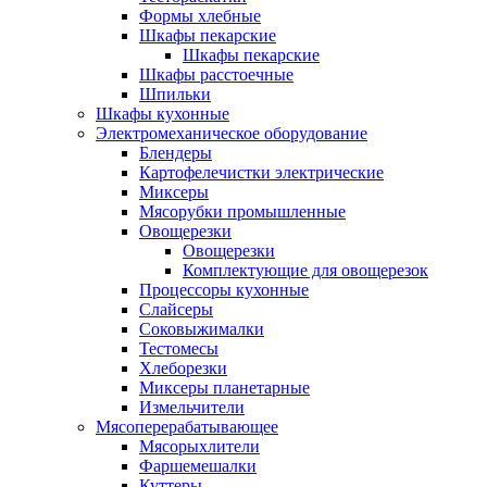
Формы хлебные
Шкафы пекарские
Шкафы пекарские
Шкафы расстоечные
Шпильки
Шкафы кухонные
Электромеханическое оборудование
Блендеры
Картофелечистки электрические
Миксеры
Мясорубки промышленные
Овощерезки
Овощерезки
Комплектующие для овощерезок
Процессоры кухонные
Слайсеры
Соковыжималки
Тестомесы
Хлеборезки
Миксеры планетарные
Измельчители
Мясоперерабатывающее
Мясорыхлители
Фаршемешалки
Куттеры