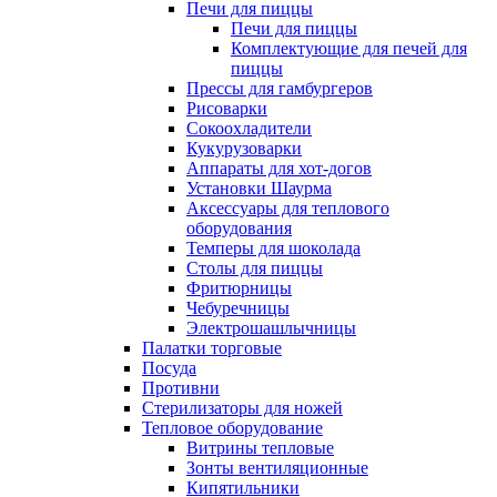
Печи для пиццы
Печи для пиццы
Комплектующие для печей для
пиццы
Прессы для гамбургеров
Рисоварки
Сокоохладители
Кукурузоварки
Аппараты для хот-догов
Установки Шаурма
Аксессуары для теплового
оборудования
Темперы для шоколада
Столы для пиццы
Фритюрницы
Чебуречницы
Электрошашлычницы
Палатки торговые
Посуда
Противни
Стерилизаторы для ножей
Тепловое оборудование
Витрины тепловые
Зонты вентиляционные
Кипятильники