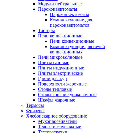
Модули нейтральные
Пароконвектоматы
Пароконвектоматы
Комплектующие для
пароконвектоматов
Тостеры
Печи конвекционные
Печи конвекционные
Комплектующие для печей
конвекционных
Печи микроволновые
Плиты газовые
Плиты индукционные
Плиты электрические
Грили для кур
Поверхности жарочные
Столы тепловые
Столы горячие упаковочные
Шкафы жарочные
Термосы
Фризеры
Хлебопекарное оборудование
Мукопросеиватели
Тележки стеллажные
Тестораскатки