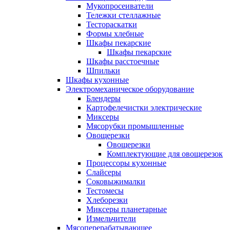
Мукопросеиватели
Тележки стеллажные
Тестораскатки
Формы хлебные
Шкафы пекарские
Шкафы пекарские
Шкафы расстоечные
Шпильки
Шкафы кухонные
Электромеханическое оборудование
Блендеры
Картофелечистки электрические
Миксеры
Мясорубки промышленные
Овощерезки
Овощерезки
Комплектующие для овощерезок
Процессоры кухонные
Слайсеры
Соковыжималки
Тестомесы
Хлеборезки
Миксеры планетарные
Измельчители
Мясоперерабатывающее