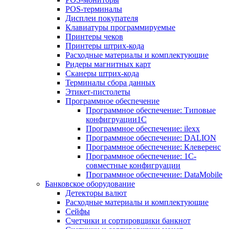
POS-терминалы
Дисплеи покупателя
Клавиатуры программируемые
Принтеры чеков
Принтеры штрих-кода
Расходные материалы и комплектующие
Ридеры магнитных карт
Сканеры штрих-кода
Терминалы сбора данных
Этикет-пистолеты
Программное обеспечение
Программное обеспечение: Типовые
конфигруации1С
Программное обеспечение: ilexx
Программное обеспечение: DALION
Программное обеспечение: Клеверенс
Программное обеспечение: 1С-
совместные конфигруации
Программное обеспечение: DataMobile
Банковское оборудование
Детекторы валют
Расходные материалы и комплектующие
Сейфы
Счетчики и сортировщики банкнот