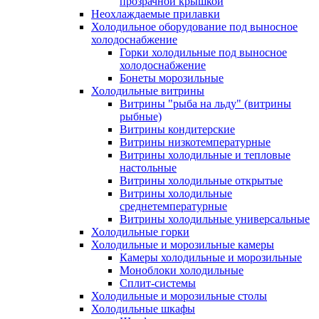
прозрачной крышкой
Неохлаждаемые прилавки
Холодильное оборудование под выносное
холодоснабжение
Горки холодильные под выносное
холодоснабжение
Бонеты морозильные
Холодильные витрины
Витрины "рыба на льду" (витрины
рыбные)
Витрины кондитерские
Витрины низкотемпературные
Витрины холодильные и тепловые
настольные
Витрины холодильные открытые
Витрины холодильные
среднетемпературные
Витрины холодильные универсальные
Холодильные горки
Холодильные и морозильные камеры
Камеры холодильные и морозильные
Моноблоки холодильные
Сплит-системы
Холодильные и морозильные столы
Холодильные шкафы