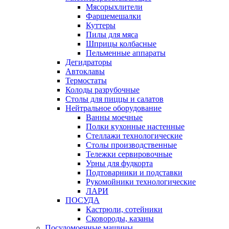
Мясорыхлители
Фаршемешалки
Куттеры
Пилы для мяса
Шприцы колбасные
Пельменные аппараты
Дегидраторы
Автоклавы
Термостаты
Колоды разрубочные
Столы для пиццы и салатов
Нейтральное оборудование
Ванны моечные
Полки кухонные настенные
Стеллажи технологические
Столы производственные
Тележки сервировочные
Урны для фудкорта
Подтоварники и подставки
Рукомойники технологические
ЛАРИ
ПОСУДА
Кастрюли, сотейники
Сковороды, казаны
Посудомоечные машины