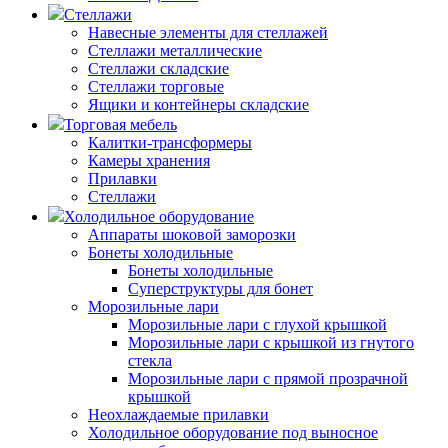
Стеллажи
Навесные элементы для стеллажей
Стеллажи металлические
Стеллажи складские
Стеллажи торговые
Ящики и контейнеры складские
Торговая мебель
Калитки-трансформеры
Камеры хранения
Прилавки
Стеллажи
Холодильное оборудование
Аппараты шоковой заморозки
Бонеты холодильные
Бонеты холодильные
Суперструктуры для бонет
Морозильные лари
Морозильные лари с глухой крышкой
Морозильные лари с крышкой из гнутого
стекла
Морозильные лари с прямой прозрачной
крышкой
Неохлаждаемые прилавки
Холодильное оборудование под выносное