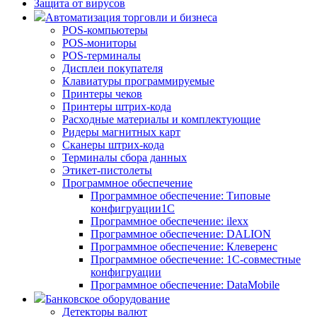
Защита от вирусов
Автоматизация торговли и бизнеса
POS-компьютеры
POS-мониторы
POS-терминалы
Дисплеи покупателя
Клавиатуры программируемые
Принтеры чеков
Принтеры штрих-кода
Расходные материалы и комплектующие
Ридеры магнитных карт
Сканеры штрих-кода
Терминалы сбора данных
Этикет-пистолеты
Программное обеспечение
Программное обеспечение: Типовые
конфигруации1С
Программное обеспечение: ilexx
Программное обеспечение: DALION
Программное обеспечение: Клеверенс
Программное обеспечение: 1С-совместные
конфигруации
Программное обеспечение: DataMobile
Банковское оборудование
Детекторы валют