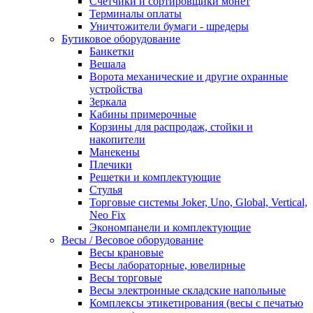
Счетчики и сортировщики монет
Терминалы оплаты
Уничтожители бумаги - шредеры
Бутиковое оборудование
Банкетки
Вешала
Ворота механические и другие охранные
устройства
Зеркала
Кабины примерочные
Корзины для распродаж, стойки и
накопители
Манекены
Плечики
Решетки и комплектующие
Стулья
Торговые системы Joker, Uno, Global, Vertical,
Neo Fix
Экономпанели и комплектующие
Весы / Весовое оборудование
Весы крановые
Весы лабораторные, ювелирные
Весы торговые
Весы электронные складские напольные
Комплексы этикетирования (весы с печатью