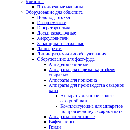
Клининг
Поломоечные машины
Оборудование для общепита
Водоподготовка
Гастроемкости
Генераторы льда
Доски разделочные
Жироуловители
Запайщики настольные
Лапшерезки
Линии раздачи/самообслуживания
Оборудование для фаст-фуда
Аппараты блинные
Аппараты для нарезки картофеля
спиралью
Аппараты для попкорна
Аппараты для производства сахарной
ваты
Аппараты для производства
сахарной ваты
Комплектующие для аппаратов
по производству сахарной ваты
Аппараты пончиковые
Вафельницы
Грили