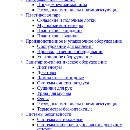
Посудомоечные машины
Расходные материалы и комплектующие
Пластиковая тара
Складские и полочные лотки
Мусорные контейнеры
Пластиковые поддоны
Пластиковые ящики
Производственное и упаковочное оборудование
Оборудование для копчения
Производственное оборудование
Упаковочное оборудование
Санитарно-гигиеническое оборудование
Диспенсеры
Дозаторы
Лампы инсектицидные
Системы очистки воздуха
Сушилки для рук
Урны для мусора
Фены
Расходные материалы и комплектующие
Термометры бесконтактные
Системы безопасности
Системы антикражные
Системы контроля и управления доступом
(СКУД)