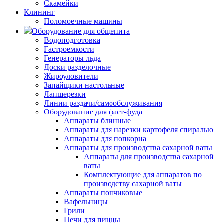
Скамейки
Клининг
Поломоечные машины
Оборудование для общепита
Водоподготовка
Гастроемкости
Генераторы льда
Доски разделочные
Жироуловители
Запайщики настольные
Лапшерезки
Линии раздачи/самообслуживания
Оборудование для фаст-фуда
Аппараты блинные
Аппараты для нарезки картофеля спиралью
Аппараты для попкорна
Аппараты для производства сахарной ваты
Аппараты для производства сахарной
ваты
Комплектующие для аппаратов по
производству сахарной ваты
Аппараты пончиковые
Вафельницы
Грили
Печи для пиццы