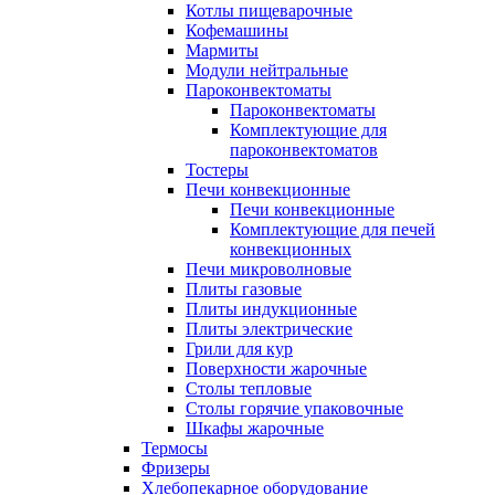
Котлы пищеварочные
Кофемашины
Мармиты
Модули нейтральные
Пароконвектоматы
Пароконвектоматы
Комплектующие для
пароконвектоматов
Тостеры
Печи конвекционные
Печи конвекционные
Комплектующие для печей
конвекционных
Печи микроволновые
Плиты газовые
Плиты индукционные
Плиты электрические
Грили для кур
Поверхности жарочные
Столы тепловые
Столы горячие упаковочные
Шкафы жарочные
Термосы
Фризеры
Хлебопекарное оборудование