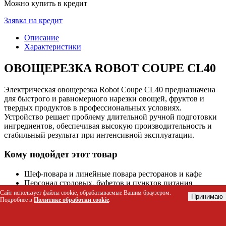
Можно купить в кредит
Заявка на кредит
Описание
Характеристики
ОВОЩЕРЕЗКА ROBOT COUPE CL40
Электрическая овощерезка Robot Coupe CL40 предназначена
для быстрого и равномерного нарезки овощей, фруктов и
твердых продуктов в профессиональных условиях.
Устройство решает проблему длительной ручной подготовки
ингредиентов, обеспечивая высокую производительность и
стабильный результат при интенсивной эксплуатации.
Кому подойдет этот товар
Шеф-повара и линейные повара ресторанов и кафе
Персонал столовых, буфетов и пунктов питания
Владельцы пекарен и кондитерских для подготовки
Сайт использует файлы cookie, обрабатываемые Вашим браузером.
Принимаю
Подробнее в
Политике обработки cookie
.
начинки
Менеджеры небольших производств полуфабрикатов
Организаторы кейтеринга и выездного обслуживания