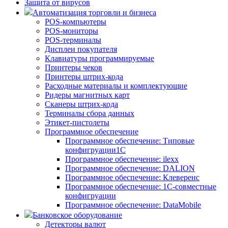
Защита от вирусов
Автоматизация торговли и бизнеса
POS-компьютеры
POS-мониторы
POS-терминалы
Дисплеи покупателя
Клавиатуры программируемые
Принтеры чеков
Принтеры штрих-кода
Расходные материалы и комплектующие
Ридеры магнитных карт
Сканеры штрих-кода
Терминалы сбора данных
Этикет-пистолеты
Программное обеспечение
Программное обеспечение: Типовые
конфигруации1С
Программное обеспечение: ilexx
Программное обеспечение: DALION
Программное обеспечение: Клеверенс
Программное обеспечение: 1С-совместные
конфигруации
Программное обеспечение: DataMobile
Банковское оборудование
Детекторы валют