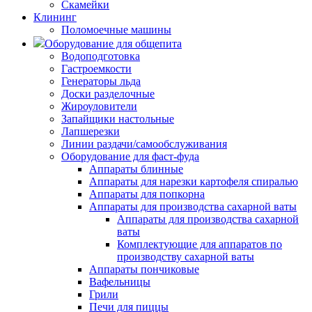
Скамейки
Клининг
Поломоечные машины
Оборудование для общепита
Водоподготовка
Гастроемкости
Генераторы льда
Доски разделочные
Жироуловители
Запайщики настольные
Лапшерезки
Линии раздачи/самообслуживания
Оборудование для фаст-фуда
Аппараты блинные
Аппараты для нарезки картофеля спиралью
Аппараты для попкорна
Аппараты для производства сахарной ваты
Аппараты для производства сахарной
ваты
Комплектующие для аппаратов по
производству сахарной ваты
Аппараты пончиковые
Вафельницы
Грили
Печи для пиццы