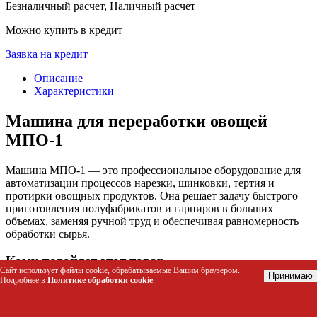
Безналичный расчет, Наличный расчет
Можно купить в кредит
Заявка на кредит
Описание
Характеристики
Машина для переработки овощей
МПО-1
Машина МПО-1 — это профессиональное оборудование для
автоматизации процессов нарезки, шинковки, тертия и
протирки овощных продуктов. Она решает задачу быстрого
приготовления полуфабрикатов и гарниров в больших
объемах, заменяя ручной труд и обеспечивая равномерность
обработки сырья.
Кому подойдет этот товар
Сайт использует файлы cookie, обрабатываемые Вашим браузером.
Принимаю
Подробнее в
Политике обработки cookie
.
Шеф-повара и линейные повара в столовых, ресторанах
и кафе с высокой проходимостью.
Технологические цеха пищевых производств для