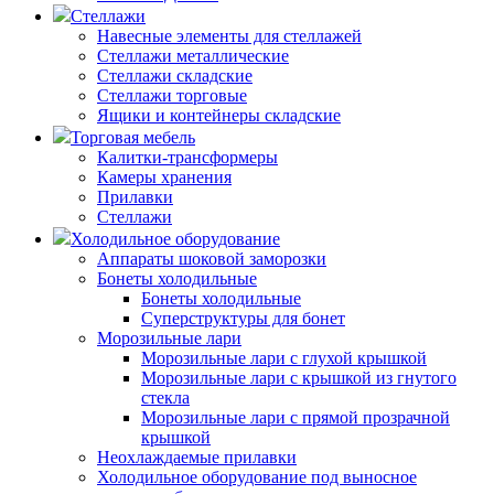
Стеллажи
Навесные элементы для стеллажей
Стеллажи металлические
Стеллажи складские
Стеллажи торговые
Ящики и контейнеры складские
Торговая мебель
Калитки-трансформеры
Камеры хранения
Прилавки
Стеллажи
Холодильное оборудование
Аппараты шоковой заморозки
Бонеты холодильные
Бонеты холодильные
Суперструктуры для бонет
Морозильные лари
Морозильные лари с глухой крышкой
Морозильные лари с крышкой из гнутого
стекла
Морозильные лари с прямой прозрачной
крышкой
Неохлаждаемые прилавки
Холодильное оборудование под выносное