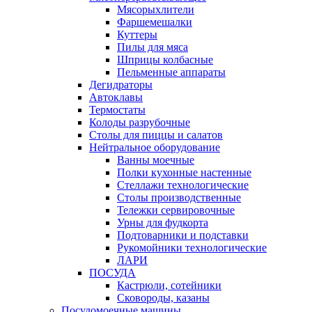
Мясорыхлители
Фаршемешалки
Куттеры
Пилы для мяса
Шприцы колбасные
Пельменные аппараты
Дегидраторы
Автоклавы
Термостаты
Колоды разрубочные
Столы для пиццы и салатов
Нейтральное оборудование
Ванны моечные
Полки кухонные настенные
Стеллажи технологические
Столы производственные
Тележки сервировочные
Урны для фудкорта
Подтоварники и подставки
Рукомойники технологические
ЛАРИ
ПОСУДА
Кастрюли, сотейники
Сковороды, казаны
Посудомоечные машины