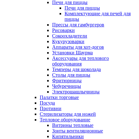
Печи для пиццы
Печи для пиццы
Комплектующие для печей для
пиццы
Прессы для гамбургеров
Рисоварки
Сокоохладители
Кукурузоварки
Аппараты для хот-догов
Установки Шаурма
Аксессуары для теплового
оборудования
Темперы для шоколада
Столы для пиццы
Фритюрницы
Чебуречницы
Электрошашлычницы
Палатки торговые
Посуда
Противни
Стерилизаторы для ножей
Тепловое оборудование
Витрины тепловые
Зонты вентиляционные
Кипятильники