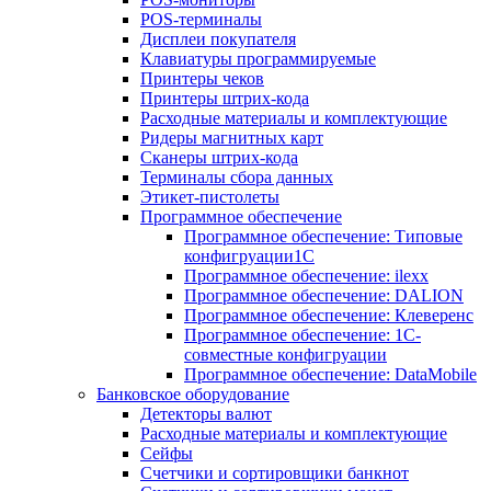
POS-терминалы
Дисплеи покупателя
Клавиатуры программируемые
Принтеры чеков
Принтеры штрих-кода
Расходные материалы и комплектующие
Ридеры магнитных карт
Сканеры штрих-кода
Терминалы сбора данных
Этикет-пистолеты
Программное обеспечение
Программное обеспечение: Типовые
конфигруации1С
Программное обеспечение: ilexx
Программное обеспечение: DALION
Программное обеспечение: Клеверенс
Программное обеспечение: 1С-
совместные конфигруации
Программное обеспечение: DataMobile
Банковское оборудование
Детекторы валют
Расходные материалы и комплектующие
Сейфы
Счетчики и сортировщики банкнот