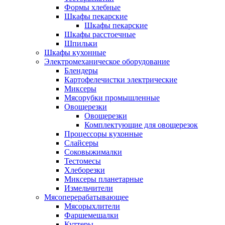
Формы хлебные
Шкафы пекарские
Шкафы пекарские
Шкафы расстоечные
Шпильки
Шкафы кухонные
Электромеханическое оборудование
Блендеры
Картофелечистки электрические
Миксеры
Мясорубки промышленные
Овощерезки
Овощерезки
Комплектующие для овощерезок
Процессоры кухонные
Слайсеры
Соковыжималки
Тестомесы
Хлеборезки
Миксеры планетарные
Измельчители
Мясоперерабатывающее
Мясорыхлители
Фаршемешалки
Куттеры