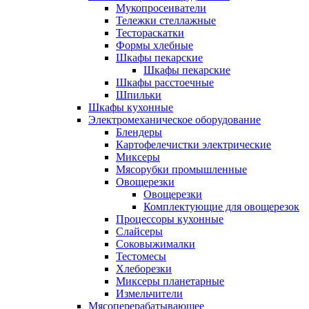
Мукопросеиватели
Тележки стеллажные
Тестораскатки
Формы хлебные
Шкафы пекарские
Шкафы пекарские
Шкафы расстоечные
Шпильки
Шкафы кухонные
Электромеханическое оборудование
Блендеры
Картофелечистки электрические
Миксеры
Мясорубки промышленные
Овощерезки
Овощерезки
Комплектующие для овощерезок
Процессоры кухонные
Слайсеры
Соковыжималки
Тестомесы
Хлеборезки
Миксеры планетарные
Измельчители
Мясоперерабатывающее