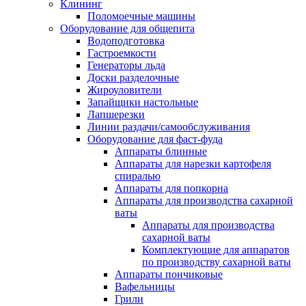
Клининг
Поломоечные машины
Оборудование для общепита
Водоподготовка
Гастроемкости
Генераторы льда
Доски разделочные
Жироуловители
Запайщики настольные
Лапшерезки
Линии раздачи/самообслуживания
Оборудование для фаст-фуда
Аппараты блинные
Аппараты для нарезки картофеля
спиралью
Аппараты для попкорна
Аппараты для производства сахарной
ваты
Аппараты для производства
сахарной ваты
Комплектующие для аппаратов
по производству сахарной ваты
Аппараты пончиковые
Вафельницы
Грили