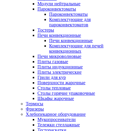
Модули нейтральные
Пароконвектоматы
Пароконвектоматы
Комплектующие для
пароконвектоматов
Тостеры
Печи конвекционные
Печи конвекционные
Комплектующие для печей
конвекционных
Печи микроволновые
Плиты газовые
Плиты индукционные
Плиты электрические
Грили для кур
Поверхности жарочные
Столы тепловые
Столы горячие упаковочные
Шкафы жарочные
Термосы
Фризеры
Хлебопекарное оборудование
Мукопросеиватели
Тележки стеллажные
Тестораскатки