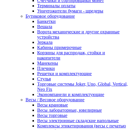
Счетчики и сортировщики монет
Терминалы оплаты
Уничтожители бумаги - шредеры
Бутиковое оборудование
Банкетки
Вешала
Ворота механические и другие охранные
устройства
Зеркала
Кабины примерочные
Корзины для распродаж, стойки и
накопители
Манекены
Плечики
Решетки и комплектующие
Стулья
Торговые системы Joker, Uno, Global, Vertical,
Neo Fix
Экономпанели и комплектующие
Весы / Весовое оборудование
Весы крановые
Весы лабораторные, ювелирные
Весы торговые
Весы электронные складские напольные
Комплексы этикетирования (весы с печатью