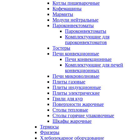
Котлы пищеварочные
Кофемашины
Мармиты
Модули нейтральные
Пароконвектоматы
Пароконвектоматы
Комплектующие для
пароконвектоматов
Тостеры
Печи конвекционные
Печи конвекционные
Комплектующие для печей
конвекционных
Печи микроволновые
Плиты газовые
Плиты индукционные
Плиты электрические
Грили для кур
Поверхности жарочные
Столы тепловые
Столы горячие упаковочные
Шкафы жарочные
Термосы
Фризеры
Хлебопекарное оборудование