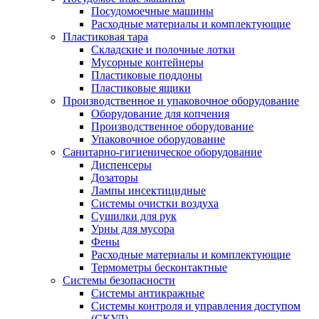
Посудомоечные машины
Расходные материалы и комплектующие
Пластиковая тара
Складские и полочные лотки
Мусорные контейнеры
Пластиковые поддоны
Пластиковые ящики
Производственное и упаковочное оборудование
Оборудование для копчения
Производственное оборудование
Упаковочное оборудование
Санитарно-гигиеническое оборудование
Диспенсеры
Дозаторы
Лампы инсектицидные
Системы очистки воздуха
Сушилки для рук
Урны для мусора
Фены
Расходные материалы и комплектующие
Термометры бесконтактные
Системы безопасности
Системы антикражные
Системы контроля и управления доступом
(СКУД)