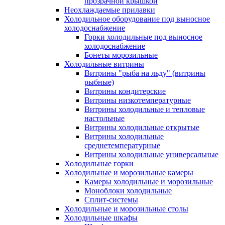
прозрачной крышкой
Неохлаждаемые прилавки
Холодильное оборудование под выносное
холодоснабжение
Горки холодильные под выносное
холодоснабжение
Бонеты морозильные
Холодильные витрины
Витрины "рыба на льду" (витрины
рыбные)
Витрины кондитерские
Витрины низкотемпературные
Витрины холодильные и тепловые
настольные
Витрины холодильные открытые
Витрины холодильные
среднетемпературные
Витрины холодильные универсальные
Холодильные горки
Холодильные и морозильные камеры
Камеры холодильные и морозильные
Моноблоки холодильные
Сплит-системы
Холодильные и морозильные столы
Холодильные шкафы