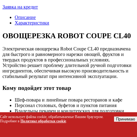
Заявка на кредит
Описание
Характеристики
ОВОЩЕРЕЗКА ROBOT COUPE CL40
Электрическая овощерезка Robot Coupe CL40 предназначена
для быстрого и равномерного нарезки овощей, фруктов и
твердых продуктов в профессиональных условиях.
Устройство решает проблему длительной ручной подготовки
ингредиентов, обеспечивая высокую производительность и
стабильный результат при интенсивной эксплуатации.
Кому подойдет этот товар
Шеф-повара и линейные повара ресторанов и кафе
Персонал столовых, буфетов и пунктов питания
Владельцы пекарен и кондитерских для подготовки
начинки
Сайт использует файлы cookie, обрабатываемые Вашим браузером.
Принимаю
Подробнее в
Политике обработки cookie
.
Менеджеры небольших производств полуфабрикатов
Организаторы кейтеринга и выездного обслуживания