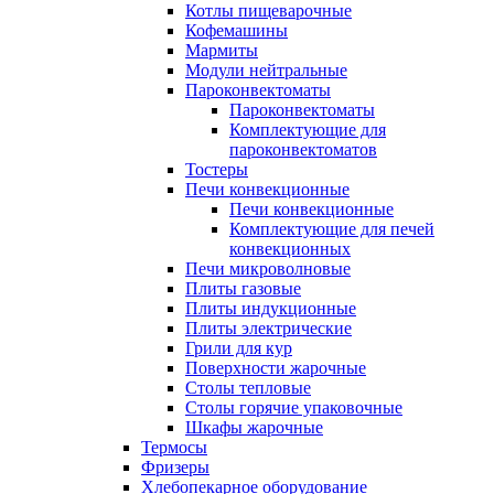
Котлы пищеварочные
Кофемашины
Мармиты
Модули нейтральные
Пароконвектоматы
Пароконвектоматы
Комплектующие для
пароконвектоматов
Тостеры
Печи конвекционные
Печи конвекционные
Комплектующие для печей
конвекционных
Печи микроволновые
Плиты газовые
Плиты индукционные
Плиты электрические
Грили для кур
Поверхности жарочные
Столы тепловые
Столы горячие упаковочные
Шкафы жарочные
Термосы
Фризеры
Хлебопекарное оборудование