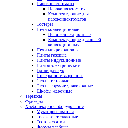
Пароконвектоматы
Пароконвектоматы
Комплектующие для
пароконвектоматов
Тостеры
Печи конвекционные
Печи конвекционные
Комплектующие для печей
конвекционных
Печи микроволновые
Плиты газовые
Плиты индукционные
Плиты электрические
Грили для кур
Поверхности жарочные
Столы тепловые
Столы горячие упаковочные
Шкафы жарочные
Термосы
Фризеры
Хлебопекарное оборудование
Мукопросеиватели
Тележки стеллажные
Тестораскатки
Формы хлебные