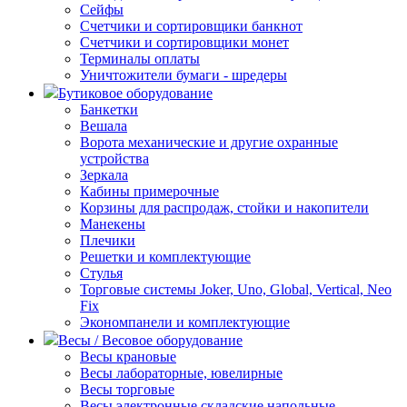
Сейфы
Счетчики и сортировщики банкнот
Счетчики и сортировщики монет
Терминалы оплаты
Уничтожители бумаги - шредеры
Бутиковое оборудование
Банкетки
Вешала
Ворота механические и другие охранные
устройства
Зеркала
Кабины примерочные
Корзины для распродаж, стойки и накопители
Манекены
Плечики
Решетки и комплектующие
Стулья
Торговые системы Joker, Uno, Global, Vertical, Neo
Fix
Экономпанели и комплектующие
Весы / Весовое оборудование
Весы крановые
Весы лабораторные, ювелирные
Весы торговые
Весы электронные складские напольные