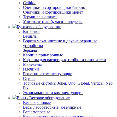
Сейфы
Счетчики и сортировщики банкнот
Счетчики и сортировщики монет
Терминалы оплаты
Уничтожители бумаги - шредеры
Бутиковое оборудование
Банкетки
Вешала
Ворота механические и другие охранные
устройства
Зеркала
Кабины примерочные
Корзины для распродаж, стойки и накопители
Манекены
Плечики
Решетки и комплектующие
Стулья
Торговые системы Joker, Uno, Global, Vertical, Neo
Fix
Экономпанели и комплектующие
Весы / Весовое оборудование
Весы крановые
Весы лабораторные, ювелирные
Весы торговые
Весы электронные складские напольные