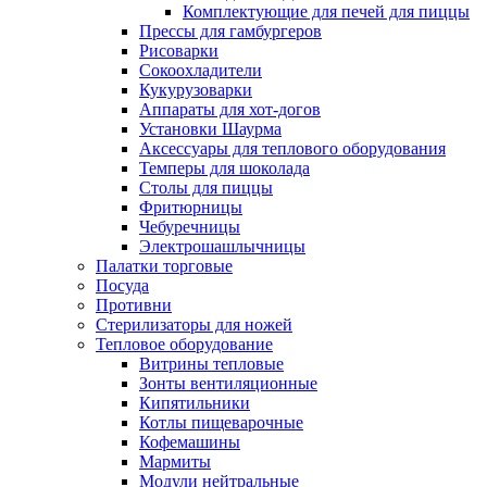
Комплектующие для печей для пиццы
Прессы для гамбургеров
Рисоварки
Сокоохладители
Кукурузоварки
Аппараты для хот-догов
Установки Шаурма
Аксессуары для теплового оборудования
Темперы для шоколада
Столы для пиццы
Фритюрницы
Чебуречницы
Электрошашлычницы
Палатки торговые
Посуда
Противни
Стерилизаторы для ножей
Тепловое оборудование
Витрины тепловые
Зонты вентиляционные
Кипятильники
Котлы пищеварочные
Кофемашины
Мармиты
Модули нейтральные