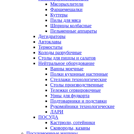
Мясорыхлители
Фаршемешалки
Куттеры
Пилы для мяса
Шприцы колбасные
Пельменные аппараты
Дегидраторы
Автоклавы
Термостаты
Колоды разрубочные
Столы для пиццы и салатов
Нейтральное оборудование
Ванны моечные
Полки кухонные настенные
Стеллажи технологические
Столы производственные
Тележки сервировочные
Урны для фудкорта
Подтоварники и подставки
Рукомойники технологические
ЛАРИ
ПОСУДА
Кастрюли, сотейники
Сковороды, казаны
Посудомоечные машины