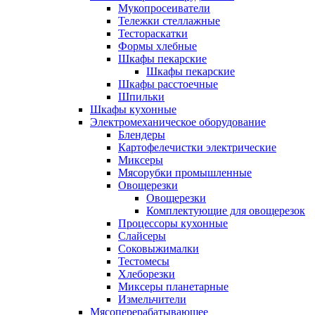
Мукопросеиватели
Тележки стеллажные
Тестораскатки
Формы хлебные
Шкафы пекарские
Шкафы пекарские
Шкафы расстоечные
Шпильки
Шкафы кухонные
Электромеханическое оборудование
Блендеры
Картофелечистки электрические
Миксеры
Мясорубки промышленные
Овощерезки
Овощерезки
Комплектующие для овощерезок
Процессоры кухонные
Слайсеры
Соковыжималки
Тестомесы
Хлеборезки
Миксеры планетарные
Измельчители
Мясоперерабатывающее