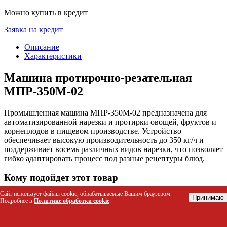
Можно купить в кредит
Заявка на кредит
Описание
Характеристики
Машина протирочно-резательная
МПР-350М-02
Промышленная машина МПР-350М-02 предназначена для
автоматизированной нарезки и протирки овощей, фруктов и
корнеплодов в пищевом производстве. Устройство
обеспечивает высокую производительность до 350 кг/ч и
поддерживает восемь различных видов нарезки, что позволяет
гибко адаптировать процесс под разные рецептуры блюд.
Кому подойдет этот товар
Сайт использует файлы cookie, обрабатываемые Вашим браузером.
Шеф-повара ресторанов и столовых для быстрой
Принимаю
Подробнее в
Политике обработки cookie
.
подготовки полуфабрикатов
Технологи пищевых производств при изготовлении
салатов, гарниров и закусок