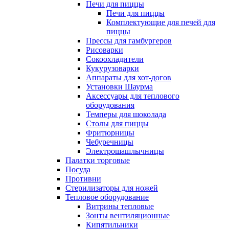
Печи для пиццы
Печи для пиццы
Комплектующие для печей для
пиццы
Прессы для гамбургеров
Рисоварки
Сокоохладители
Кукурузоварки
Аппараты для хот-догов
Установки Шаурма
Аксессуары для теплового
оборудования
Темперы для шоколада
Столы для пиццы
Фритюрницы
Чебуречницы
Электрошашлычницы
Палатки торговые
Посуда
Противни
Стерилизаторы для ножей
Тепловое оборудование
Витрины тепловые
Зонты вентиляционные
Кипятильники