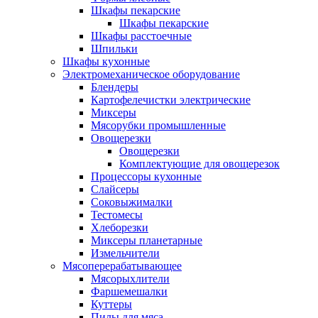
Шкафы пекарские
Шкафы пекарские
Шкафы расстоечные
Шпильки
Шкафы кухонные
Электромеханическое оборудование
Блендеры
Картофелечистки электрические
Миксеры
Мясорубки промышленные
Овощерезки
Овощерезки
Комплектующие для овощерезок
Процессоры кухонные
Слайсеры
Соковыжималки
Тестомесы
Хлеборезки
Миксеры планетарные
Измельчители
Мясоперерабатывающее
Мясорыхлители
Фаршемешалки
Куттеры
Пилы для мяса