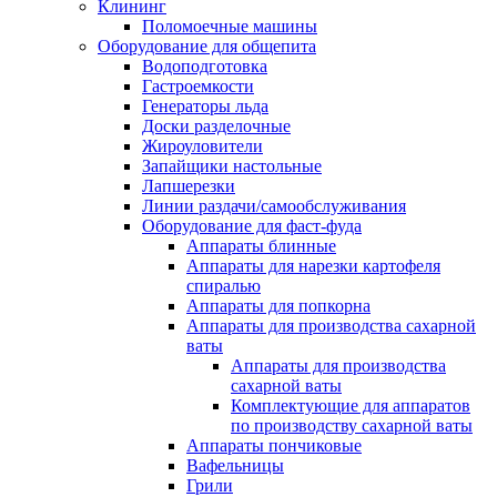
Клининг
Поломоечные машины
Оборудование для общепита
Водоподготовка
Гастроемкости
Генераторы льда
Доски разделочные
Жироуловители
Запайщики настольные
Лапшерезки
Линии раздачи/самообслуживания
Оборудование для фаст-фуда
Аппараты блинные
Аппараты для нарезки картофеля
спиралью
Аппараты для попкорна
Аппараты для производства сахарной
ваты
Аппараты для производства
сахарной ваты
Комплектующие для аппаратов
по производству сахарной ваты
Аппараты пончиковые
Вафельницы
Грили