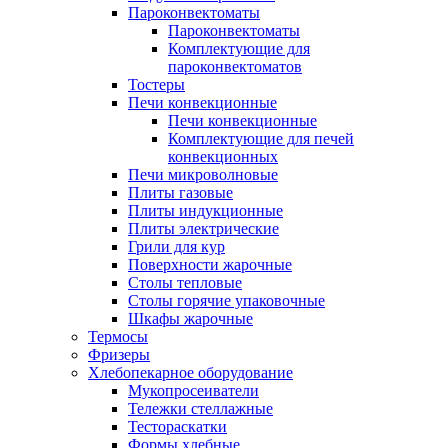
Пароконвектоматы
Пароконвектоматы
Комплектующие для
пароконвектоматов
Тостеры
Печи конвекционные
Печи конвекционные
Комплектующие для печей
конвекционных
Печи микроволновые
Плиты газовые
Плиты индукционные
Плиты электрические
Грили для кур
Поверхности жарочные
Столы тепловые
Столы горячие упаковочные
Шкафы жарочные
Термосы
Фризеры
Хлебопекарное оборудование
Мукопросеиватели
Тележки стеллажные
Тестораскатки
Формы хлебные