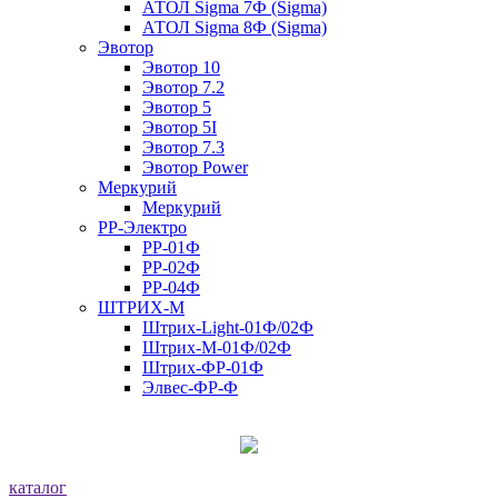
АТОЛ Sigma 7Ф (Sigma)
АТОЛ Sigma 8Ф (Sigma)
Эвотор
Эвотор 10
Эвотор 7.2
Эвотор 5
Эвотор 5I
Эвотор 7.3
Эвотор Power
Меркурий
Меркурий
РР-Электро
РР-01Ф
РР-02Ф
РР-04Ф
ШТРИХ-М
Штрих-Light-01Ф/02Ф
Штрих-М-01Ф/02Ф
Штрих-ФР-01Ф
Элвес-ФР-Ф
каталог