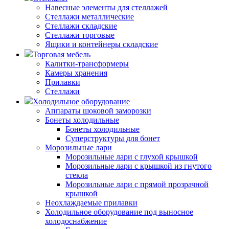
Навесные элементы для стеллажей
Стеллажи металлические
Стеллажи складские
Стеллажи торговые
Ящики и контейнеры складские
Торговая мебель
Калитки-трансформеры
Камеры хранения
Прилавки
Стеллажи
Холодильное оборудование
Аппараты шоковой заморозки
Бонеты холодильные
Бонеты холодильные
Суперструктуры для бонет
Морозильные лари
Морозильные лари с глухой крышкой
Морозильные лари с крышкой из гнутого
стекла
Морозильные лари с прямой прозрачной
крышкой
Неохлаждаемые прилавки
Холодильное оборудование под выносное
холодоснабжение