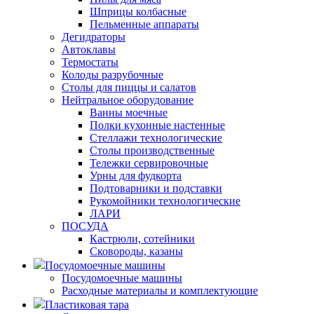
Шприцы колбасные
Пельменные аппараты
Дегидраторы
Автоклавы
Термостаты
Колоды разрубочные
Столы для пиццы и салатов
Нейтральное оборудование
Ванны моечные
Полки кухонные настенные
Стеллажи технологические
Столы производственные
Тележки сервировочные
Урны для фудкорта
Подтоварники и подставки
Рукомойники технологические
ЛАРИ
ПОСУДА
Кастрюли, сотейники
Сковороды, казаны
Посудомоечные машины
Посудомоечные машины
Расходные материалы и комплектующие
Пластиковая тара