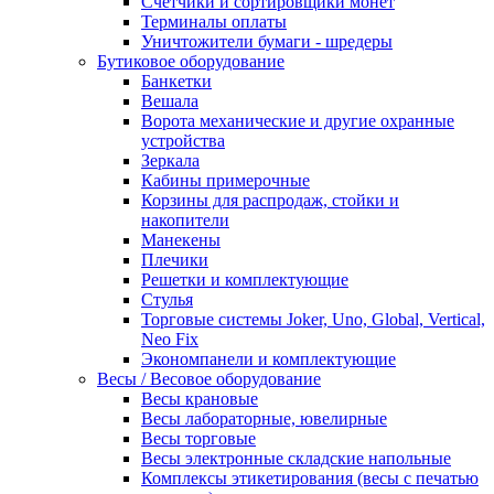
Счетчики и сортировщики монет
Терминалы оплаты
Уничтожители бумаги - шредеры
Бутиковое оборудование
Банкетки
Вешала
Ворота механические и другие охранные
устройства
Зеркала
Кабины примерочные
Корзины для распродаж, стойки и
накопители
Манекены
Плечики
Решетки и комплектующие
Стулья
Торговые системы Joker, Uno, Global, Vertical,
Neo Fix
Экономпанели и комплектующие
Весы / Весовое оборудование
Весы крановые
Весы лабораторные, ювелирные
Весы торговые
Весы электронные складские напольные
Комплексы этикетирования (весы с печатью