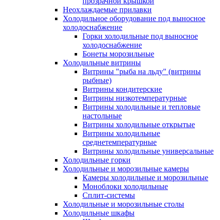
прозрачной крышкой
Неохлаждаемые прилавки
Холодильное оборудование под выносное
холодоснабжение
Горки холодильные под выносное
холодоснабжение
Бонеты морозильные
Холодильные витрины
Витрины "рыба на льду" (витрины
рыбные)
Витрины кондитерские
Витрины низкотемпературные
Витрины холодильные и тепловые
настольные
Витрины холодильные открытые
Витрины холодильные
среднетемпературные
Витрины холодильные универсальные
Холодильные горки
Холодильные и морозильные камеры
Камеры холодильные и морозильные
Моноблоки холодильные
Сплит-системы
Холодильные и морозильные столы
Холодильные шкафы