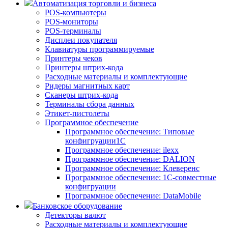
Автоматизация торговли и бизнеса
POS-компьютеры
POS-мониторы
POS-терминалы
Дисплеи покупателя
Клавиатуры программируемые
Принтеры чеков
Принтеры штрих-кода
Расходные материалы и комплектующие
Ридеры магнитных карт
Сканеры штрих-кода
Терминалы сбора данных
Этикет-пистолеты
Программное обеспечение
Программное обеспечение: Типовые
конфигруации1С
Программное обеспечение: ilexx
Программное обеспечение: DALION
Программное обеспечение: Клеверенс
Программное обеспечение: 1С-совместные
конфигруации
Программное обеспечение: DataMobile
Банковское оборудование
Детекторы валют
Расходные материалы и комплектующие