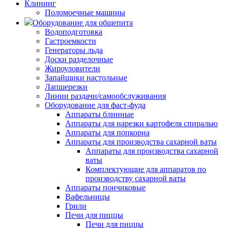
Клининг
Поломоечные машины
Оборудование для общепита
Водоподготовка
Гастроемкости
Генераторы льда
Доски разделочные
Жироуловители
Запайщики настольные
Лапшерезки
Линии раздачи/самообслуживания
Оборудование для фаст-фуда
Аппараты блинные
Аппараты для нарезки картофеля спиралью
Аппараты для попкорна
Аппараты для производства сахарной ваты
Аппараты для производства сахарной
ваты
Комплектующие для аппаратов по
производству сахарной ваты
Аппараты пончиковые
Вафельницы
Грили
Печи для пиццы
Печи для пиццы