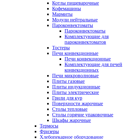
Котлы пищеварочные
Кофемашины
Мармиты
Модули нейтральные
Пароконвектоматы
Пароконвектоматы
Комплектующие для
пароконвектоматов
Тостеры
Печи конвекционные
Печи конвекционные
Комплектующие для печей
конвекционных
Печи микроволновые
Плиты газовые
Плиты индукционные
Плиты электрические
Грили для кур
Поверхности жарочные
Столы тепловые
Столы горячие упаковочные
Шкафы жарочные
Термосы
Фризеры
Хлебопекарное оборудование