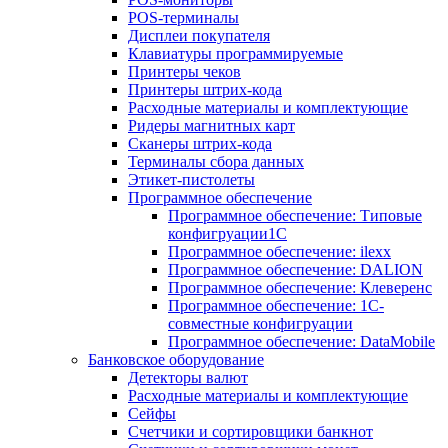
POS-терминалы
Дисплеи покупателя
Клавиатуры программируемые
Принтеры чеков
Принтеры штрих-кода
Расходные материалы и комплектующие
Ридеры магнитных карт
Сканеры штрих-кода
Терминалы сбора данных
Этикет-пистолеты
Программное обеспечение
Программное обеспечение: Типовые
конфигруации1С
Программное обеспечение: ilexx
Программное обеспечение: DALION
Программное обеспечение: Клеверенс
Программное обеспечение: 1С-
совместные конфигруации
Программное обеспечение: DataMobile
Банковское оборудование
Детекторы валют
Расходные материалы и комплектующие
Сейфы
Счетчики и сортировщики банкнот