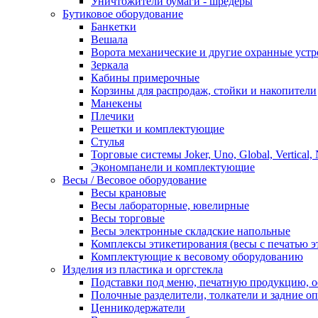
Уничтожители бумаги - шредеры
Бутиковое оборудование
Банкетки
Вешала
Ворота механические и другие охранные устр
Зеркала
Кабины примерочные
Корзины для распродаж, стойки и накопители
Манекены
Плечики
Решетки и комплектующие
Стулья
Торговые системы Joker, Uno, Global, Vertical,
Экономпанели и комплектующие
Весы / Весовое оборудование
Весы крановые
Весы лабораторные, ювелирные
Весы торговые
Весы электронные складские напольные
Комплексы этикетирования (весы с печатью э
Комплектующие к весовому оборудованию
Изделия из пластика и оргстекла
Подставки под меню, печатную продукцию, 
Полочные разделители, толкатели и задние о
Ценникодержатели