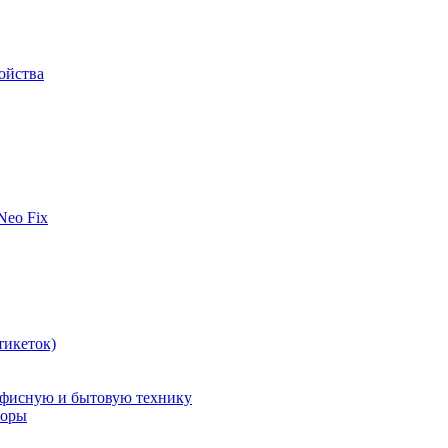
ойства
 Neo Fix
тикеток)
офисную и бытовую технику
поры