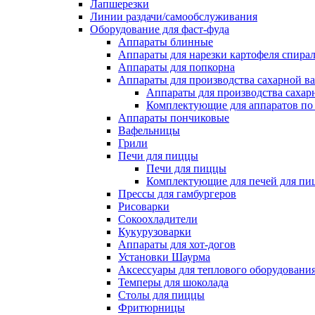
Лапшерезки
Линии раздачи/самообслуживания
Оборудование для фаст-фуда
Аппараты блинные
Аппараты для нарезки картофеля спира
Аппараты для попкорна
Аппараты для производства сахарной в
Аппараты для производства сахар
Комплектующие для аппаратов по 
Аппараты пончиковые
Вафельницы
Грили
Печи для пиццы
Печи для пиццы
Комплектующие для печей для пи
Прессы для гамбургеров
Рисоварки
Сокоохладители
Кукурузоварки
Аппараты для хот-догов
Установки Шаурма
Аксессуары для теплового оборудовани
Темперы для шоколада
Столы для пиццы
Фритюрницы