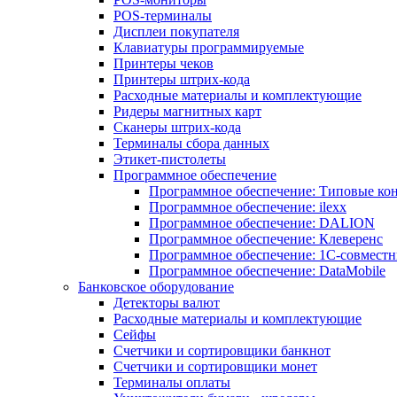
POS-терминалы
Дисплеи покупателя
Клавиатуры программируемые
Принтеры чеков
Принтеры штрих-кода
Расходные материалы и комплектующие
Ридеры магнитных карт
Сканеры штрих-кода
Терминалы сбора данных
Этикет-пистолеты
Программное обеспечение
Программное обеспечение: Типовые к
Программное обеспечение: ilexx
Программное обеспечение: DALION
Программное обеспечение: Клеверенс
Программное обеспечение: 1С-совмест
Программное обеспечение: DataMobile
Банковское оборудование
Детекторы валют
Расходные материалы и комплектующие
Сейфы
Счетчики и сортировщики банкнот
Счетчики и сортировщики монет
Терминалы оплаты