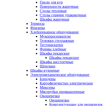
Грили для кур
Поверхности жарочные
Столы тепловые
Столы горячие упаковочные
Шкафы жарочные
Термосы
Фризеры
Хлебопекарное оборудование
Мукопросеиватели
Тележки стеллажные
Тестораскатки
Формы хлебные
Шкафы пекарские
Шкафы пекарские
Шкафы расстоечные
Шпильки
Шкафы кухонные
Электромеханическое оборудование
Блендеры
Картофелечистки электрические
Миксеры
Мясорубки промышленные
Овощерезки
Овощерезки
Комплектующие для овощерезок