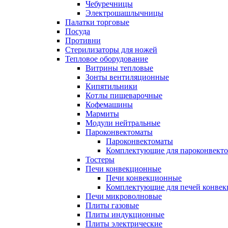
Чебуречницы
Электрошашлычницы
Палатки торговые
Посуда
Противни
Стерилизаторы для ножей
Тепловое оборудование
Витрины тепловые
Зонты вентиляционные
Кипятильники
Котлы пищеварочные
Кофемашины
Мармиты
Модули нейтральные
Пароконвектоматы
Пароконвектоматы
Комплектующие для пароконвекто
Тостеры
Печи конвекционные
Печи конвекционные
Комплектующие для печей конве
Печи микроволновые
Плиты газовые
Плиты индукционные
Плиты электрические