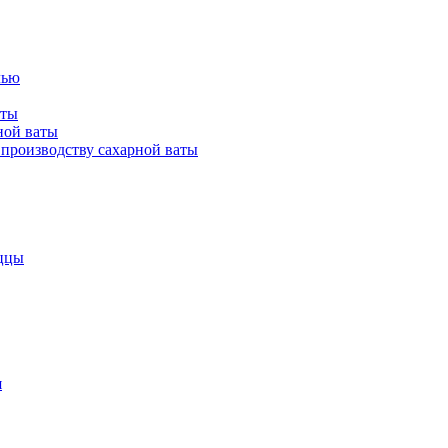
лью
аты
ной ваты
производству сахарной ваты
ццы
я