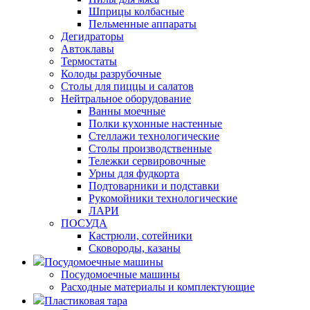
Шприцы колбасные
Пельменные аппараты
Дегидраторы
Автоклавы
Термостаты
Колоды разрубочные
Столы для пиццы и салатов
Нейтральное оборудование
Ванны моечные
Полки кухонные настенные
Стеллажи технологические
Столы производственные
Тележки сервировочные
Урны для фудкорта
Подтоварники и подставки
Рукомойники технологические
ЛАРИ
ПОСУДА
Кастрюли, сотейники
Сковороды, казаны
Посудомоечные машины
Посудомоечные машины
Расходные материалы и комплектующие
Пластиковая тара