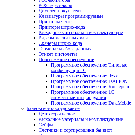
POS-терминалы
Дисплеи покупателя
Клавиатуры программируемые
Принтеры чеков
Принтеры штрих-кода
Расходные материалы и комплектующие
Ридеры магнитных карт
Сканеры штрих-кода
Терминалы сбора данных
Этикет-пистолеты
Программное обеспечение
Программное обеспечение: Типовые
конфигруации1С
Программное обеспечение: ilexx
Программное обеспечение: DALION
Программное обеспечение: Клеверенс
Программное обеспечение: 1С-
совместные конфигруации
Программное обеспечение: DataMobile
Банковское оборудование
Детекторы валют
Расходные материалы и комплектующие
Сейфы
Счетчики и сортировщики банкнот