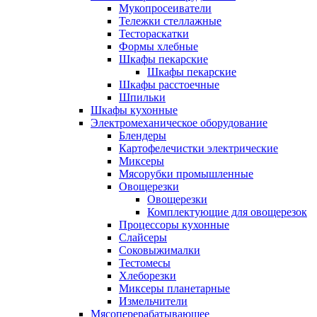
Мукопросеиватели
Тележки стеллажные
Тестораскатки
Формы хлебные
Шкафы пекарские
Шкафы пекарские
Шкафы расстоечные
Шпильки
Шкафы кухонные
Электромеханическое оборудование
Блендеры
Картофелечистки электрические
Миксеры
Мясорубки промышленные
Овощерезки
Овощерезки
Комплектующие для овощерезок
Процессоры кухонные
Слайсеры
Соковыжималки
Тестомесы
Хлеборезки
Миксеры планетарные
Измельчители
Мясоперерабатывающее