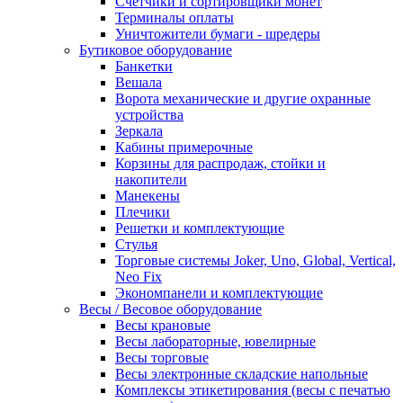
Счетчики и сортировщики монет
Терминалы оплаты
Уничтожители бумаги - шредеры
Бутиковое оборудование
Банкетки
Вешала
Ворота механические и другие охранные
устройства
Зеркала
Кабины примерочные
Корзины для распродаж, стойки и
накопители
Манекены
Плечики
Решетки и комплектующие
Стулья
Торговые системы Joker, Uno, Global, Vertical,
Neo Fix
Экономпанели и комплектующие
Весы / Весовое оборудование
Весы крановые
Весы лабораторные, ювелирные
Весы торговые
Весы электронные складские напольные
Комплексы этикетирования (весы с печатью