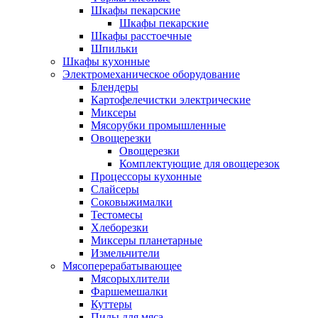
Шкафы пекарские
Шкафы пекарские
Шкафы расстоечные
Шпильки
Шкафы кухонные
Электромеханическое оборудование
Блендеры
Картофелечистки электрические
Миксеры
Мясорубки промышленные
Овощерезки
Овощерезки
Комплектующие для овощерезок
Процессоры кухонные
Слайсеры
Соковыжималки
Тестомесы
Хлеборезки
Миксеры планетарные
Измельчители
Мясоперерабатывающее
Мясорыхлители
Фаршемешалки
Куттеры
Пилы для мяса