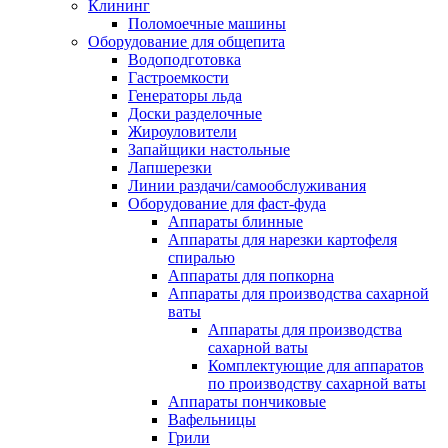
Клининг
Поломоечные машины
Оборудование для общепита
Водоподготовка
Гастроемкости
Генераторы льда
Доски разделочные
Жироуловители
Запайщики настольные
Лапшерезки
Линии раздачи/самообслуживания
Оборудование для фаст-фуда
Аппараты блинные
Аппараты для нарезки картофеля
спиралью
Аппараты для попкорна
Аппараты для производства сахарной
ваты
Аппараты для производства
сахарной ваты
Комплектующие для аппаратов
по производству сахарной ваты
Аппараты пончиковые
Вафельницы
Грили