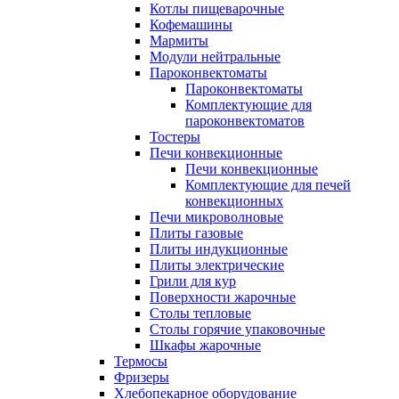
Котлы пищеварочные
Кофемашины
Мармиты
Модули нейтральные
Пароконвектоматы
Пароконвектоматы
Комплектующие для
пароконвектоматов
Тостеры
Печи конвекционные
Печи конвекционные
Комплектующие для печей
конвекционных
Печи микроволновые
Плиты газовые
Плиты индукционные
Плиты электрические
Грили для кур
Поверхности жарочные
Столы тепловые
Столы горячие упаковочные
Шкафы жарочные
Термосы
Фризеры
Хлебопекарное оборудование