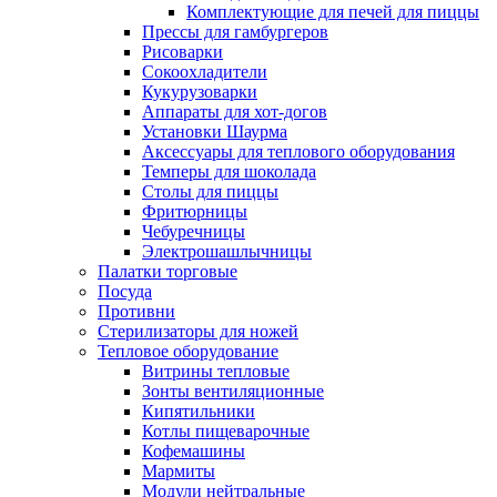
Комплектующие для печей для пиццы
Прессы для гамбургеров
Рисоварки
Сокоохладители
Кукурузоварки
Аппараты для хот-догов
Установки Шаурма
Аксессуары для теплового оборудования
Темперы для шоколада
Столы для пиццы
Фритюрницы
Чебуречницы
Электрошашлычницы
Палатки торговые
Посуда
Противни
Стерилизаторы для ножей
Тепловое оборудование
Витрины тепловые
Зонты вентиляционные
Кипятильники
Котлы пищеварочные
Кофемашины
Мармиты
Модули нейтральные