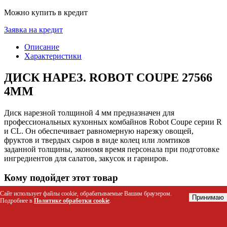
Можно купить в кредит
Заявка на кредит
Описание
Характеристики
ДИСК НАРЕЗ. ROBOT COUPE 27566
4ММ
Диск нарезной толщиной 4 мм предназначен для
профессиональных кухонных комбайнов Robot Coupe серии R
и CL. Он обеспечивает равномерную нарезку овощей,
фруктов и твердых сыров в виде колец или ломтиков
заданной толщины, экономя время персонала при подготовке
ингредиентов для салатов, закусок и гарниров.
Кому подойдет этот товар
Сайт использует файлы cookie, обрабатываемые Вашим браузером.
Шеф-повара и линейные повара ресторанов и кафе
Принимаю
Подробнее в
Политике обработки cookie
.
Персонал столовых, банкетов и кейтеринговых служб
Хозяйки производственных цехов пекарен и
кондитерских (для нарезки ингредиентов)