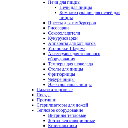
Печи для пиццы
Печи для пиццы
Комплектующие для печей для
пиццы
Прессы для гамбургеров
Рисоварки
Сокоохладители
Кукурузоварки
Аппараты для хот-догов
Установки Шаурма
Аксессуары для теплового
оборудования
Темперы для шоколада
Столы для пиццы
Фритюрницы
Чебуречницы
Электрошашлычницы
Палатки торговые
Посуда
Противни
Стерилизаторы для ножей
Тепловое оборудование
Витрины тепловые
Зонты вентиляционные
Кипятильники