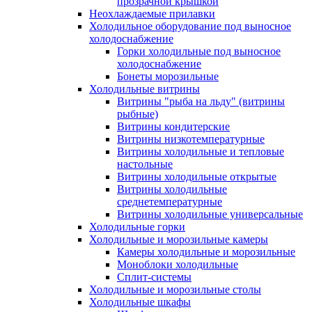
прозрачной крышкой
Неохлаждаемые прилавки
Холодильное оборудование под выносное
холодоснабжение
Горки холодильные под выносное
холодоснабжение
Бонеты морозильные
Холодильные витрины
Витрины "рыба на льду" (витрины
рыбные)
Витрины кондитерские
Витрины низкотемпературные
Витрины холодильные и тепловые
настольные
Витрины холодильные открытые
Витрины холодильные
среднетемпературные
Витрины холодильные универсальные
Холодильные горки
Холодильные и морозильные камеры
Камеры холодильные и морозильные
Моноблоки холодильные
Сплит-системы
Холодильные и морозильные столы
Холодильные шкафы