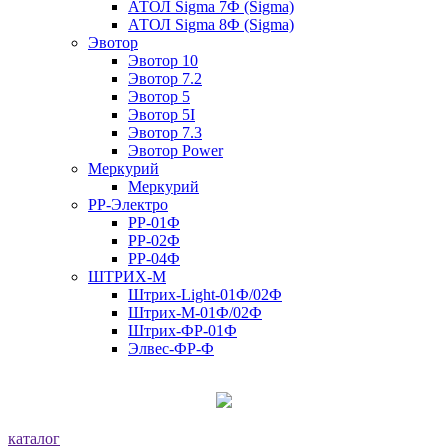
АТОЛ Sigma 7Ф (Sigma)
АТОЛ Sigma 8Ф (Sigma)
Эвотор
Эвотор 10
Эвотор 7.2
Эвотор 5
Эвотор 5I
Эвотор 7.3
Эвотор Power
Меркурий
Меркурий
РР-Электро
РР-01Ф
РР-02Ф
РР-04Ф
ШТРИХ-М
Штрих-Light-01Ф/02Ф
Штрих-М-01Ф/02Ф
Штрих-ФР-01Ф
Элвес-ФР-Ф
каталог