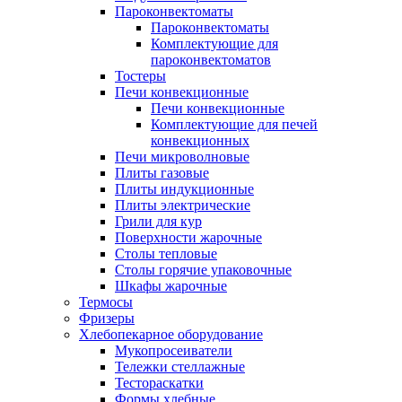
Пароконвектоматы
Пароконвектоматы
Комплектующие для
пароконвектоматов
Тостеры
Печи конвекционные
Печи конвекционные
Комплектующие для печей
конвекционных
Печи микроволновые
Плиты газовые
Плиты индукционные
Плиты электрические
Грили для кур
Поверхности жарочные
Столы тепловые
Столы горячие упаковочные
Шкафы жарочные
Термосы
Фризеры
Хлебопекарное оборудование
Мукопросеиватели
Тележки стеллажные
Тестораскатки
Формы хлебные