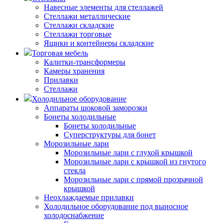
Навесные элементы для стеллажей
Стеллажи металлические
Стеллажи складские
Стеллажи торговые
Ящики и контейнеры складские
Торговая мебель
Калитки-трансформеры
Камеры хранения
Прилавки
Стеллажи
Холодильное оборудование
Аппараты шоковой заморозки
Бонеты холодильные
Бонеты холодильные
Суперструктуры для бонет
Морозильные лари
Морозильные лари с глухой крышкой
Морозильные лари с крышкой из гнутого
стекла
Морозильные лари с прямой прозрачной
крышкой
Неохлаждаемые прилавки
Холодильное оборудование под выносное
холодоснабжение