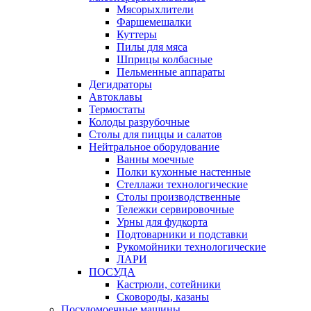
Мясорыхлители
Фаршемешалки
Куттеры
Пилы для мяса
Шприцы колбасные
Пельменные аппараты
Дегидраторы
Автоклавы
Термостаты
Колоды разрубочные
Столы для пиццы и салатов
Нейтральное оборудование
Ванны моечные
Полки кухонные настенные
Стеллажи технологические
Столы производственные
Тележки сервировочные
Урны для фудкорта
Подтоварники и подставки
Рукомойники технологические
ЛАРИ
ПОСУДА
Кастрюли, сотейники
Сковороды, казаны
Посудомоечные машины