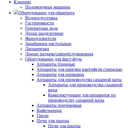
Клининг
Поломоечные машины
Оборудование для общепита
Водоподготовка
Гастроемкости
Генераторы льда
Доски разделочные
Жироуловители
Запайщики настольные
Лапшерезки
Линии раздачи/самообслуживания
Оборудование для фаст-фуда
Аппараты блинные
Аппараты для нарезки картофеля спиралью
Аппараты для попкорна
Аппараты для производства сахарной ваты
Аппараты для производства сахарной
ваты
Комплектующие для аппаратов по
производству сахарной ваты
Аппараты пончиковые
Вафельницы
Грили
Печи для пиццы
Печи для пиццы