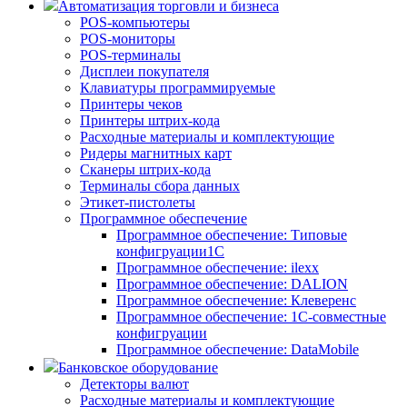
Автоматизация торговли и бизнеса
POS-компьютеры
POS-мониторы
POS-терминалы
Дисплеи покупателя
Клавиатуры программируемые
Принтеры чеков
Принтеры штрих-кода
Расходные материалы и комплектующие
Ридеры магнитных карт
Сканеры штрих-кода
Терминалы сбора данных
Этикет-пистолеты
Программное обеспечение
Программное обеспечение: Типовые
конфигруации1С
Программное обеспечение: ilexx
Программное обеспечение: DALION
Программное обеспечение: Клеверенс
Программное обеспечение: 1С-совместные
конфигруации
Программное обеспечение: DataMobile
Банковское оборудование
Детекторы валют
Расходные материалы и комплектующие