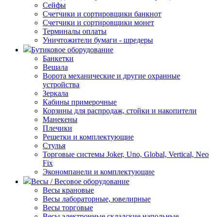
Сейфы
Счетчики и сортировщики банкнот
Счетчики и сортировщики монет
Терминалы оплаты
Уничтожители бумаги - шредеры
Бутиковое оборудование
Банкетки
Вешала
Ворота механические и другие охранные
устройства
Зеркала
Кабины примерочные
Корзины для распродаж, стойки и накопители
Манекены
Плечики
Решетки и комплектующие
Стулья
Торговые системы Joker, Uno, Global, Vertical, Neo
Fix
Экономпанели и комплектующие
Весы / Весовое оборудование
Весы крановые
Весы лабораторные, ювелирные
Весы торговые
Весы электронные складские напольные