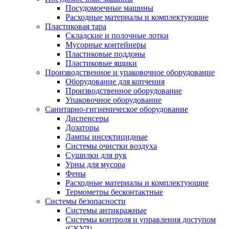
Посудомоечные машины
Расходные материалы и комплектующие
Пластиковая тара
Складские и полочные лотки
Мусорные контейнеры
Пластиковые поддоны
Пластиковые ящики
Производственное и упаковочное оборудование
Оборудование для копчения
Производственное оборудование
Упаковочное оборудование
Санитарно-гигиеническое оборудование
Диспенсеры
Дозаторы
Лампы инсектицидные
Системы очистки воздуха
Сушилки для рук
Урны для мусора
Фены
Расходные материалы и комплектующие
Термометры бесконтактные
Системы безопасности
Системы антикражные
Системы контроля и управления доступом
(СКУД)