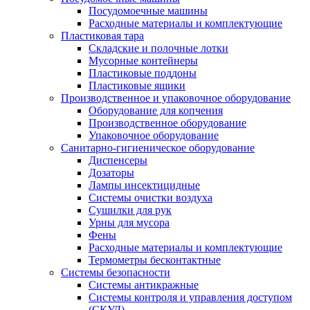
Посудомоечные машины
Расходные материалы и комплектующие
Пластиковая тара
Складские и полочные лотки
Мусорные контейнеры
Пластиковые поддоны
Пластиковые ящики
Производственное и упаковочное оборудование
Оборудование для копчения
Производственное оборудование
Упаковочное оборудование
Санитарно-гигиеническое оборудование
Диспенсеры
Дозаторы
Лампы инсектицидные
Системы очистки воздуха
Сушилки для рук
Урны для мусора
Фены
Расходные материалы и комплектующие
Термометры бесконтактные
Системы безопасности
Системы антикражные
Системы контроля и управления доступом
(СКУД)