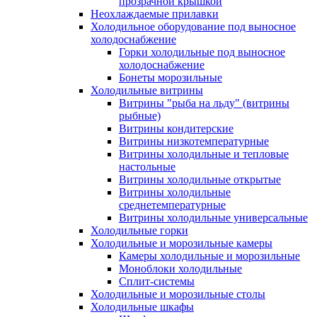
прозрачной крышкой
Неохлаждаемые прилавки
Холодильное оборудование под выносное
холодоснабжение
Горки холодильные под выносное
холодоснабжение
Бонеты морозильные
Холодильные витрины
Витрины "рыба на льду" (витрины
рыбные)
Витрины кондитерские
Витрины низкотемпературные
Витрины холодильные и тепловые
настольные
Витрины холодильные открытые
Витрины холодильные
среднетемпературные
Витрины холодильные универсальные
Холодильные горки
Холодильные и морозильные камеры
Камеры холодильные и морозильные
Моноблоки холодильные
Сплит-системы
Холодильные и морозильные столы
Холодильные шкафы