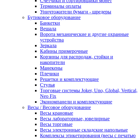
Счетчики и сортировщики монет
Терминалы оплаты
Уничтожители бумаги - шредеры
Бутиковое оборудование
Банкетки
Вешала
Ворота механические и другие охранные
устройства
Зеркала
Кабины примерочные
Корзины для распродаж, стойки и
накопители
Манекены
Плечики
Решетки и комплектующие
Стулья
Торговые системы Joker, Uno, Global, Vertical,
Neo Fix
Экономпанели и комплектующие
Весы / Весовое оборудование
Весы крановые
Весы лабораторные, ювелирные
Весы торговые
Весы электронные складские напольные
Комплексы этикетирования (весы с печатью