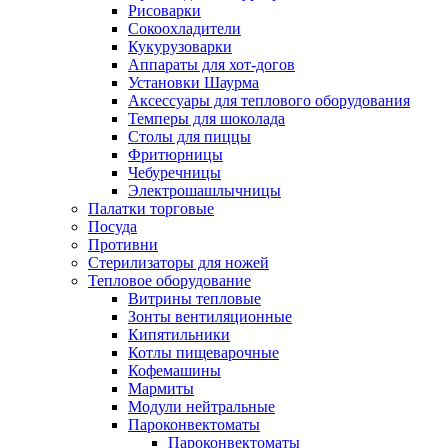
Рисоварки
Сокоохладители
Кукурузоварки
Аппараты для хот-догов
Установки Шаурма
Аксессуары для теплового оборудования
Темперы для шоколада
Столы для пиццы
Фритюрницы
Чебуречницы
Электрошашлычницы
Палатки торговые
Посуда
Противни
Стерилизаторы для ножей
Тепловое оборудование
Витрины тепловые
Зонты вентиляционные
Кипятильники
Котлы пищеварочные
Кофемашины
Мармиты
Модули нейтральные
Пароконвектоматы
Пароконвектоматы