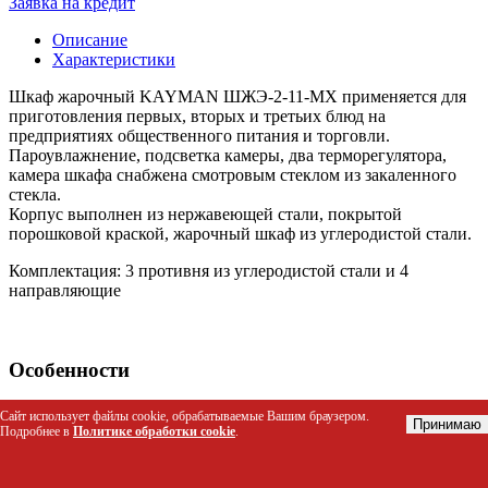
Заявка на кредит
Описание
Характеристики
Шкаф жарочный KAYMAN ШЖЭ-2-11-МХ применяется для
приготовления первых, вторых и третьих блюд на
предприятиях общественного питания и торговли.
Пароувлажнение, подсветка камеры, два терморегулятора,
камера шкафа снабжена смотровым стеклом из закаленного
стекла.
Корпус выполнен из нержавеющей стали, покрытой
порошковой краской, жарочный шкаф из углеродистой стали.
Комплектация: 3 противня из углеродистой стали и 4
направляющие
Особенности
Аварийный термостат
Сайт использует файлы cookie, обрабатываемые Вашим браузером.
Принимаю
Раздельная регулировка мощности верхних и нижних ТЭНов
Подробнее в
Политике обработки cookie
.
Разборная подставка
Дверцы снабжены усиленными шарнирами