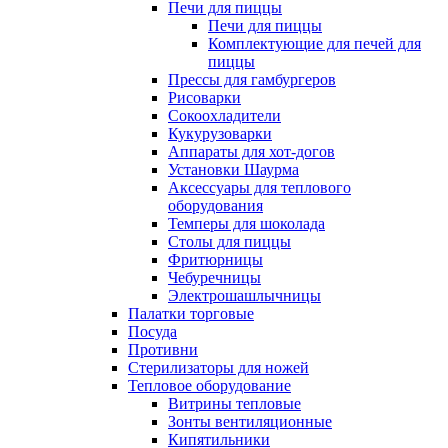
Печи для пиццы
Печи для пиццы
Комплектующие для печей для
пиццы
Прессы для гамбургеров
Рисоварки
Сокоохладители
Кукурузоварки
Аппараты для хот-догов
Установки Шаурма
Аксессуары для теплового
оборудования
Темперы для шоколада
Столы для пиццы
Фритюрницы
Чебуречницы
Электрошашлычницы
Палатки торговые
Посуда
Противни
Стерилизаторы для ножей
Тепловое оборудование
Витрины тепловые
Зонты вентиляционные
Кипятильники