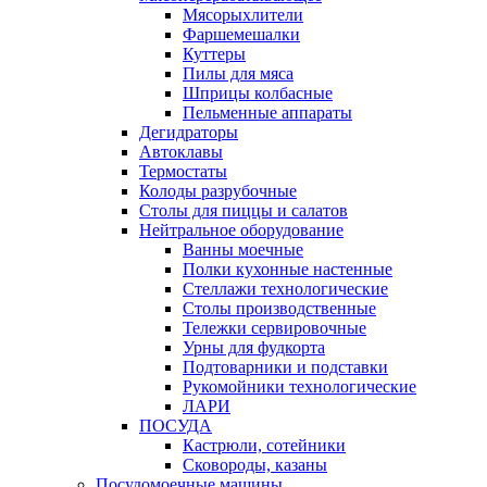
Мясорыхлители
Фаршемешалки
Куттеры
Пилы для мяса
Шприцы колбасные
Пельменные аппараты
Дегидраторы
Автоклавы
Термостаты
Колоды разрубочные
Столы для пиццы и салатов
Нейтральное оборудование
Ванны моечные
Полки кухонные настенные
Стеллажи технологические
Столы производственные
Тележки сервировочные
Урны для фудкорта
Подтоварники и подставки
Рукомойники технологические
ЛАРИ
ПОСУДА
Кастрюли, сотейники
Сковороды, казаны
Посудомоечные машины