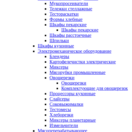
Мукопросеиватели
Тележки стеллажные
Тестораскатки
Формы хлебные
Шкафы пекарские
Шкафы пекарские
Шкафы расстоечные
Шпильки
Шкафы кухонные
Электромеханическое оборудование
Блендеры
Картофелечистки электрические
Миксеры
Мясорубки промышленные
Овощерезки
Овощерезки
Комплектующие для овощерезок
Процессоры кухонные
Слайсеры
Соковыжималки
Тестомесы
Хлеборезки
Миксеры планетарные
Измельчители
Мясоперерабатывающее