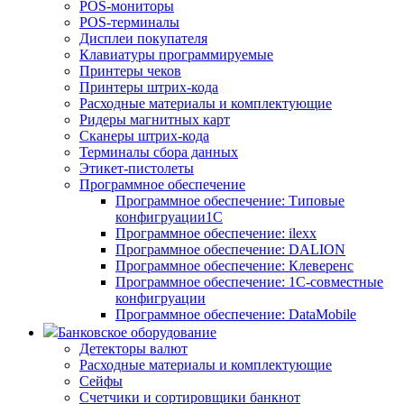
POS-мониторы
POS-терминалы
Дисплеи покупателя
Клавиатуры программируемые
Принтеры чеков
Принтеры штрих-кода
Расходные материалы и комплектующие
Ридеры магнитных карт
Сканеры штрих-кода
Терминалы сбора данных
Этикет-пистолеты
Программное обеспечение
Программное обеспечение: Типовые
конфигруации1С
Программное обеспечение: ilexx
Программное обеспечение: DALION
Программное обеспечение: Клеверенс
Программное обеспечение: 1С-совместные
конфигруации
Программное обеспечение: DataMobile
Банковское оборудование
Детекторы валют
Расходные материалы и комплектующие
Сейфы
Счетчики и сортировщики банкнот