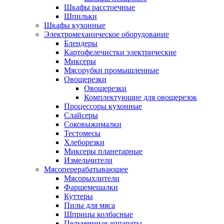
Шкафы расстоечные
Шпильки
Шкафы кухонные
Электромеханическое оборудование
Блендеры
Картофелечистки электрические
Миксеры
Мясорубки промышленные
Овощерезки
Овощерезки
Комплектующие для овощерезок
Процессоры кухонные
Слайсеры
Соковыжималки
Тестомесы
Хлеборезки
Миксеры планетарные
Измельчители
Мясоперерабатывающее
Мясорыхлители
Фаршемешалки
Куттеры
Пилы для мяса
Шприцы колбасные
Пельменные аппараты