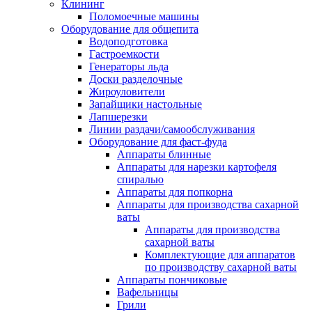
Клининг
Поломоечные машины
Оборудование для общепита
Водоподготовка
Гастроемкости
Генераторы льда
Доски разделочные
Жироуловители
Запайщики настольные
Лапшерезки
Линии раздачи/самообслуживания
Оборудование для фаст-фуда
Аппараты блинные
Аппараты для нарезки картофеля
спиралью
Аппараты для попкорна
Аппараты для производства сахарной
ваты
Аппараты для производства
сахарной ваты
Комплектующие для аппаратов
по производству сахарной ваты
Аппараты пончиковые
Вафельницы
Грили