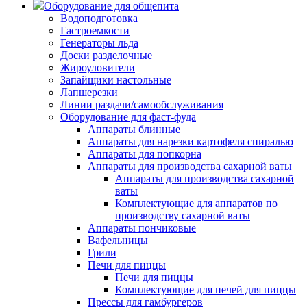
Оборудование для общепита
Водоподготовка
Гастроемкости
Генераторы льда
Доски разделочные
Жироуловители
Запайщики настольные
Лапшерезки
Линии раздачи/самообслуживания
Оборудование для фаст-фуда
Аппараты блинные
Аппараты для нарезки картофеля спиралью
Аппараты для попкорна
Аппараты для производства сахарной ваты
Аппараты для производства сахарной
ваты
Комплектующие для аппаратов по
производству сахарной ваты
Аппараты пончиковые
Вафельницы
Грили
Печи для пиццы
Печи для пиццы
Комплектующие для печей для пиццы
Прессы для гамбургеров