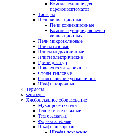
Комплектующие для
пароконвектоматов
Тостеры
Печи конвекционные
Печи конвекционные
Комплектующие для печей
конвекционных
Печи микроволновые
Плиты газовые
Плиты индукционные
Плиты электрические
Грили для кур
Поверхности жарочные
Столы тепловые
Столы горячие упаковочные
Шкафы жарочные
Термосы
Фризеры
Хлебопекарное оборудование
Мукопросеиватели
Тележки стеллажные
Тестораскатки
Формы хлебные
Шкафы пекарские
Шкафы пекарские