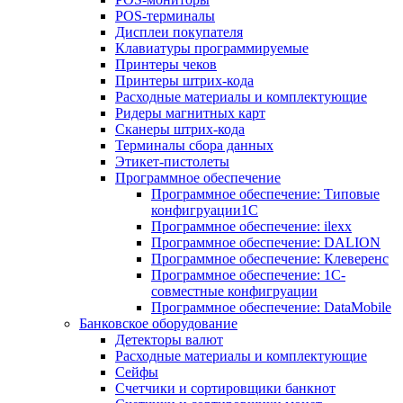
POS-терминалы
Дисплеи покупателя
Клавиатуры программируемые
Принтеры чеков
Принтеры штрих-кода
Расходные материалы и комплектующие
Ридеры магнитных карт
Сканеры штрих-кода
Терминалы сбора данных
Этикет-пистолеты
Программное обеспечение
Программное обеспечение: Типовые
конфигруации1С
Программное обеспечение: ilexx
Программное обеспечение: DALION
Программное обеспечение: Клеверенс
Программное обеспечение: 1С-
совместные конфигруации
Программное обеспечение: DataMobile
Банковское оборудование
Детекторы валют
Расходные материалы и комплектующие
Сейфы
Счетчики и сортировщики банкнот