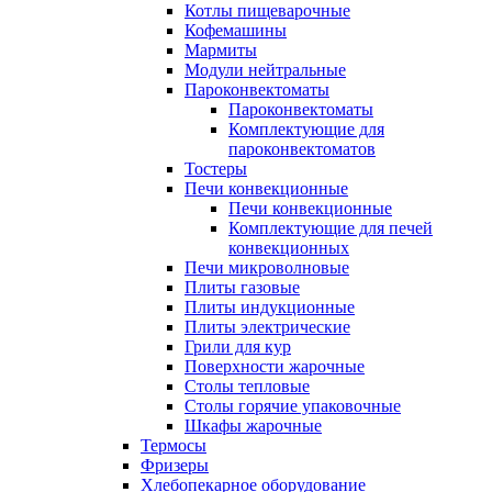
Котлы пищеварочные
Кофемашины
Мармиты
Модули нейтральные
Пароконвектоматы
Пароконвектоматы
Комплектующие для
пароконвектоматов
Тостеры
Печи конвекционные
Печи конвекционные
Комплектующие для печей
конвекционных
Печи микроволновые
Плиты газовые
Плиты индукционные
Плиты электрические
Грили для кур
Поверхности жарочные
Столы тепловые
Столы горячие упаковочные
Шкафы жарочные
Термосы
Фризеры
Хлебопекарное оборудование