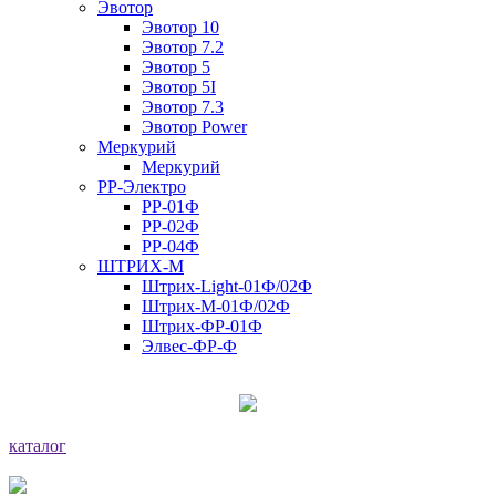
Эвотор
Эвотор 10
Эвотор 7.2
Эвотор 5
Эвотор 5I
Эвотор 7.3
Эвотор Power
Меркурий
Меркурий
РР-Электро
РР-01Ф
РР-02Ф
РР-04Ф
ШТРИХ-М
Штрих-Light-01Ф/02Ф
Штрих-М-01Ф/02Ф
Штрих-ФР-01Ф
Элвес-ФР-Ф
каталог