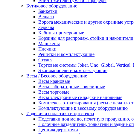
Уничтожители бумаги - шредеры
Бутиковое оборудование
Банкетки
Вешала
Ворота механические и другие охранные устр
Зеркала
Кабины примерочные
Корзины для распродаж, стойки и накопители
Манекены
Плечики
Решетки и комплектующие
Стулья
Торговые системы Joker, Uno, Global, Vertical,
Экономпанели и комплектующие
Весы / Весовое оборудование
Весы крановые
Весы лабораторные, ювелирные
Весы торговые
Весы электронные складские напольные
Комплексы этикетирования (весы с печатью э
Комплектующие к весовому оборудованию
Изделия из пластика и оргстекла
Подставки под меню, печатную продукцию, 
Полочные разделители, толкатели и задние о
Ценникодержатели