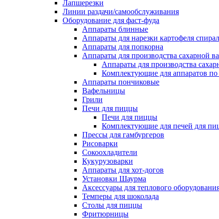
Лапшерезки
Линии раздачи/самообслуживания
Оборудование для фаст-фуда
Аппараты блинные
Аппараты для нарезки картофеля спира
Аппараты для попкорна
Аппараты для производства сахарной в
Аппараты для производства сахар
Комплектующие для аппаратов по 
Аппараты пончиковые
Вафельницы
Грили
Печи для пиццы
Печи для пиццы
Комплектующие для печей для пи
Прессы для гамбургеров
Рисоварки
Сокоохладители
Кукурузоварки
Аппараты для хот-догов
Установки Шаурма
Аксессуары для теплового оборудовани
Темперы для шоколада
Столы для пиццы
Фритюрницы