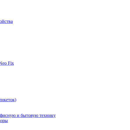
ойства
 Neo Fix
тикеток)
офисную и бытовую технику
поры