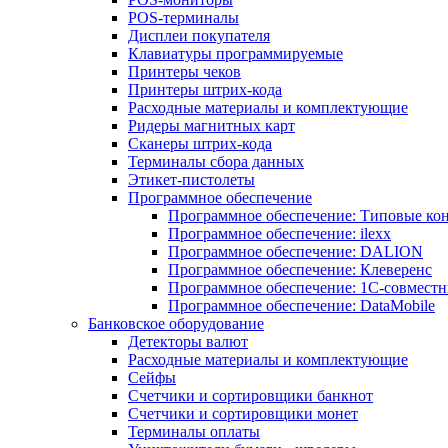
POS-терминалы
Дисплеи покупателя
Клавиатуры программируемые
Принтеры чеков
Принтеры штрих-кода
Расходные материалы и комплектующие
Ридеры магнитных карт
Сканеры штрих-кода
Терминалы сбора данных
Этикет-пистолеты
Программное обеспечение
Программное обеспечение: Типовые к
Программное обеспечение: ilexx
Программное обеспечение: DALION
Программное обеспечение: Клеверенс
Программное обеспечение: 1С-совмест
Программное обеспечение: DataMobile
Банковское оборудование
Детекторы валют
Расходные материалы и комплектующие
Сейфы
Счетчики и сортировщики банкнот
Счетчики и сортировщики монет
Терминалы оплаты