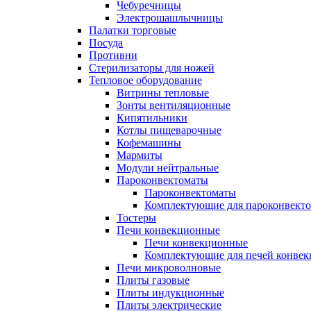
Чебуречницы
Электрошашлычницы
Палатки торговые
Посуда
Противни
Стерилизаторы для ножей
Тепловое оборудование
Витрины тепловые
Зонты вентиляционные
Кипятильники
Котлы пищеварочные
Кофемашины
Мармиты
Модули нейтральные
Пароконвектоматы
Пароконвектоматы
Комплектующие для пароконвекто
Тостеры
Печи конвекционные
Печи конвекционные
Комплектующие для печей конве
Печи микроволновые
Плиты газовые
Плиты индукционные
Плиты электрические