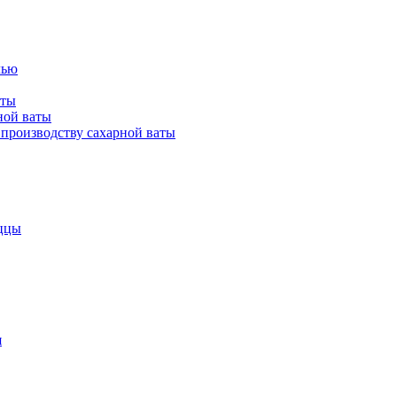
лью
аты
ной ваты
производству сахарной ваты
ццы
я