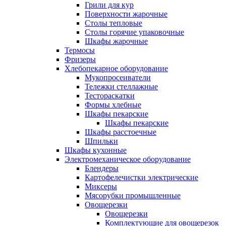
Грили для кур
Поверхности жарочные
Столы тепловые
Столы горячие упаковочные
Шкафы жарочные
Термосы
Фризеры
Хлебопекарное оборудование
Мукопросеиватели
Тележки стеллажные
Тестораскатки
Формы хлебные
Шкафы пекарские
Шкафы пекарские
Шкафы расстоечные
Шпильки
Шкафы кухонные
Электромеханическое оборудование
Блендеры
Картофелечистки электрические
Миксеры
Мясорубки промышленные
Овощерезки
Овощерезки
Комплектующие для овощерезок