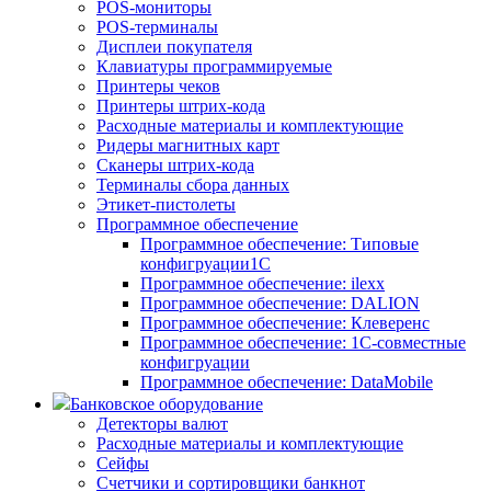
POS-мониторы
POS-терминалы
Дисплеи покупателя
Клавиатуры программируемые
Принтеры чеков
Принтеры штрих-кода
Расходные материалы и комплектующие
Ридеры магнитных карт
Сканеры штрих-кода
Терминалы сбора данных
Этикет-пистолеты
Программное обеспечение
Программное обеспечение: Типовые
конфигруации1С
Программное обеспечение: ilexx
Программное обеспечение: DALION
Программное обеспечение: Клеверенс
Программное обеспечение: 1С-совместные
конфигруации
Программное обеспечение: DataMobile
Банковское оборудование
Детекторы валют
Расходные материалы и комплектующие
Сейфы
Счетчики и сортировщики банкнот