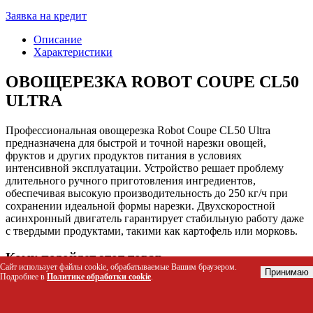
Заявка на кредит
Описание
Характеристики
ОВОЩЕРЕЗКА ROBOT COUPE CL50
ULTRA
Профессиональная овощерезка Robot Coupe CL50 Ultra
предназначена для быстрой и точной нарезки овощей,
фруктов и других продуктов питания в условиях
интенсивной эксплуатации. Устройство решает проблему
длительного ручного приготовления ингредиентов,
обеспечивая высокую производительность до 250 кг/ч при
сохранении идеальной формы нарезки. Двухскоростной
асинхронный двигатель гарантирует стабильную работу даже
с твердыми продуктами, такими как картофель или морковь.
Кому подойдет этот товар
Сайт использует файлы cookie, обрабатываемые Вашим браузером.
Принимаю
Подробнее в
Политике обработки cookie
.
Шеф-повара ресторанов и кафе для ежедневной
подготовки гарниров и салатов
Персонал столовых и предприятий общественного