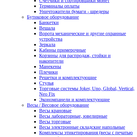
Счетчики и сортировщики монет
Терминалы оплаты
Уничтожители бумаги - шредеры
Бутиковое оборудование
Банкетки
Вешала
Ворота механические и другие охранные
устройства
Зеркала
Кабины примерочные
Корзины для распродаж, стойки и
накопители
Манекены
Плечики
Решетки и комплектующие
Стулья
Торговые системы Joker, Uno, Global, Vertical,
Neo Fix
Экономпанели и комплектующие
Весы / Весовое оборудование
Весы крановые
Весы лабораторные, ювелирные
Весы торговые
Весы электронные складские напольные
Комплексы этикетирования (весы с печатью