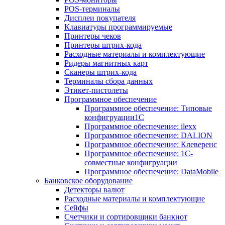
POS-терминалы
Дисплеи покупателя
Клавиатуры программируемые
Принтеры чеков
Принтеры штрих-кода
Расходные материалы и комплектующие
Ридеры магнитных карт
Сканеры штрих-кода
Терминалы сбора данных
Этикет-пистолеты
Программное обеспечение
Программное обеспечение: Типовые
конфигруации1С
Программное обеспечение: ilexx
Программное обеспечение: DALION
Программное обеспечение: Клеверенс
Программное обеспечение: 1С-
совместные конфигруации
Программное обеспечение: DataMobile
Банковское оборудование
Детекторы валют
Расходные материалы и комплектующие
Сейфы
Счетчики и сортировщики банкнот