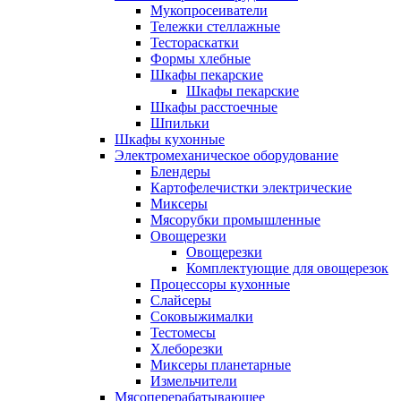
Мукопросеиватели
Тележки стеллажные
Тестораскатки
Формы хлебные
Шкафы пекарские
Шкафы пекарские
Шкафы расстоечные
Шпильки
Шкафы кухонные
Электромеханическое оборудование
Блендеры
Картофелечистки электрические
Миксеры
Мясорубки промышленные
Овощерезки
Овощерезки
Комплектующие для овощерезок
Процессоры кухонные
Слайсеры
Соковыжималки
Тестомесы
Хлеборезки
Миксеры планетарные
Измельчители
Мясоперерабатывающее