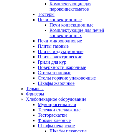
Комплектующие для
пароконвектоматов
Тостеры
Печи конвекционные
Печи конвекционные
Комплектующие для печей
конвекционных
Печи микроволновые
Плиты газовые
Плиты индукционные
Плиты электрические
Грили для кур
Поверхности жарочные
Столы тепловые
Столы горячие упаковочные
Шкафы жарочные
Термосы
Фризеры
Хлебопекарное оборудование
Мукопросеиватели
Тележки стеллажные
Тестораскатки
Формы хлебные
Шкафы пекарские
Шкафы пекарские