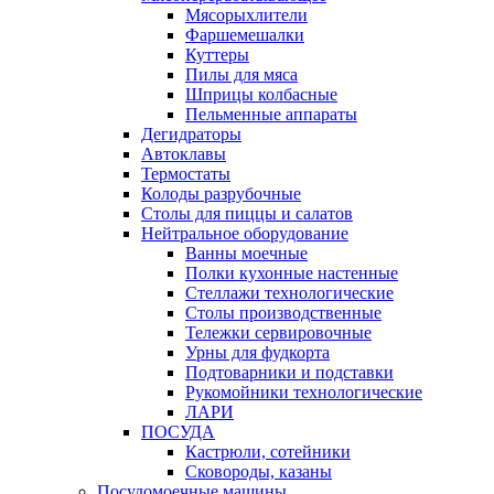
Мясорыхлители
Фаршемешалки
Куттеры
Пилы для мяса
Шприцы колбасные
Пельменные аппараты
Дегидраторы
Автоклавы
Термостаты
Колоды разрубочные
Столы для пиццы и салатов
Нейтральное оборудование
Ванны моечные
Полки кухонные настенные
Стеллажи технологические
Столы производственные
Тележки сервировочные
Урны для фудкорта
Подтоварники и подставки
Рукомойники технологические
ЛАРИ
ПОСУДА
Кастрюли, сотейники
Сковороды, казаны
Посудомоечные машины