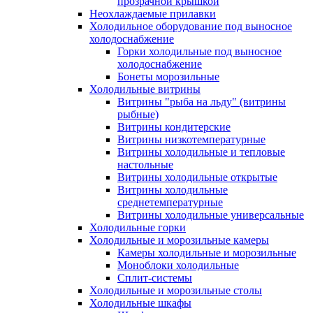
прозрачной крышкой
Неохлаждаемые прилавки
Холодильное оборудование под выносное
холодоснабжение
Горки холодильные под выносное
холодоснабжение
Бонеты морозильные
Холодильные витрины
Витрины "рыба на льду" (витрины
рыбные)
Витрины кондитерские
Витрины низкотемпературные
Витрины холодильные и тепловые
настольные
Витрины холодильные открытые
Витрины холодильные
среднетемпературные
Витрины холодильные универсальные
Холодильные горки
Холодильные и морозильные камеры
Камеры холодильные и морозильные
Моноблоки холодильные
Сплит-системы
Холодильные и морозильные столы
Холодильные шкафы