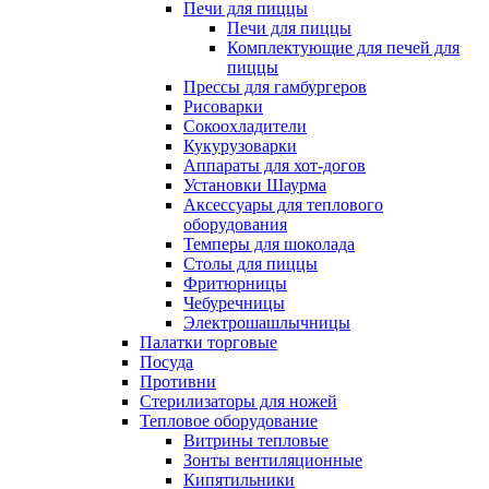
Печи для пиццы
Печи для пиццы
Комплектующие для печей для
пиццы
Прессы для гамбургеров
Рисоварки
Сокоохладители
Кукурузоварки
Аппараты для хот-догов
Установки Шаурма
Аксессуары для теплового
оборудования
Темперы для шоколада
Столы для пиццы
Фритюрницы
Чебуречницы
Электрошашлычницы
Палатки торговые
Посуда
Противни
Стерилизаторы для ножей
Тепловое оборудование
Витрины тепловые
Зонты вентиляционные
Кипятильники