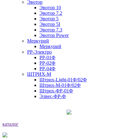
Эвотор
Эвотор 10
Эвотор 7.2
Эвотор 5
Эвотор 5I
Эвотор 7.3
Эвотор Power
Меркурий
Меркурий
РР-Электро
РР-01Ф
РР-02Ф
РР-04Ф
ШТРИХ-М
Штрих-Light-01Ф/02Ф
Штрих-М-01Ф/02Ф
Штрих-ФР-01Ф
Элвес-ФР-Ф
каталог