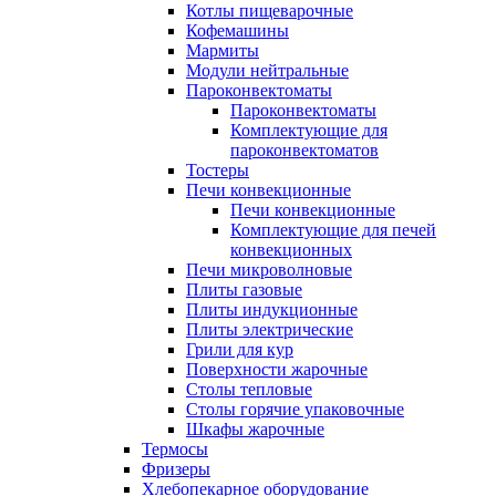
Котлы пищеварочные
Кофемашины
Мармиты
Модули нейтральные
Пароконвектоматы
Пароконвектоматы
Комплектующие для
пароконвектоматов
Тостеры
Печи конвекционные
Печи конвекционные
Комплектующие для печей
конвекционных
Печи микроволновые
Плиты газовые
Плиты индукционные
Плиты электрические
Грили для кур
Поверхности жарочные
Столы тепловые
Столы горячие упаковочные
Шкафы жарочные
Термосы
Фризеры
Хлебопекарное оборудование