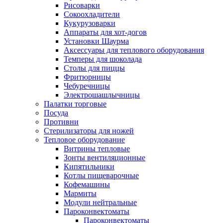
Рисоварки
Сокоохладители
Кукурузоварки
Аппараты для хот-догов
Установки Шаурма
Аксессуары для теплового оборудования
Темперы для шоколада
Столы для пиццы
Фритюрницы
Чебуречницы
Электрошашлычницы
Палатки торговые
Посуда
Противни
Стерилизаторы для ножей
Тепловое оборудование
Витрины тепловые
Зонты вентиляционные
Кипятильники
Котлы пищеварочные
Кофемашины
Мармиты
Модули нейтральные
Пароконвектоматы
Пароконвектоматы