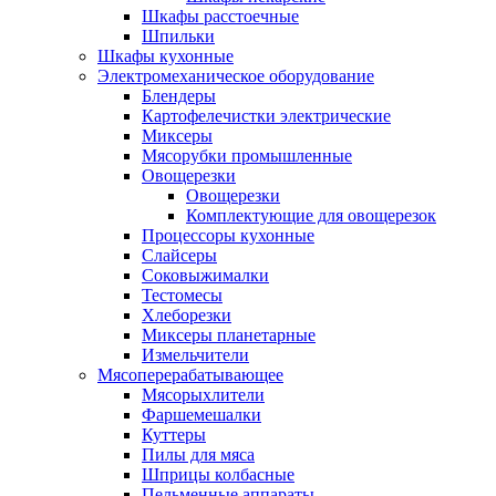
Шкафы расстоечные
Шпильки
Шкафы кухонные
Электромеханическое оборудование
Блендеры
Картофелечистки электрические
Миксеры
Мясорубки промышленные
Овощерезки
Овощерезки
Комплектующие для овощерезок
Процессоры кухонные
Слайсеры
Соковыжималки
Тестомесы
Хлеборезки
Миксеры планетарные
Измельчители
Мясоперерабатывающее
Мясорыхлители
Фаршемешалки
Куттеры
Пилы для мяса
Шприцы колбасные
Пельменные аппараты