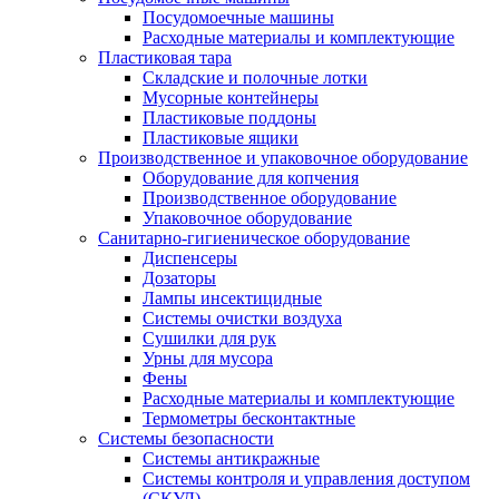
Посудомоечные машины
Расходные материалы и комплектующие
Пластиковая тара
Складские и полочные лотки
Мусорные контейнеры
Пластиковые поддоны
Пластиковые ящики
Производственное и упаковочное оборудование
Оборудование для копчения
Производственное оборудование
Упаковочное оборудование
Санитарно-гигиеническое оборудование
Диспенсеры
Дозаторы
Лампы инсектицидные
Системы очистки воздуха
Сушилки для рук
Урны для мусора
Фены
Расходные материалы и комплектующие
Термометры бесконтактные
Системы безопасности
Системы антикражные
Системы контроля и управления доступом
(СКУД)