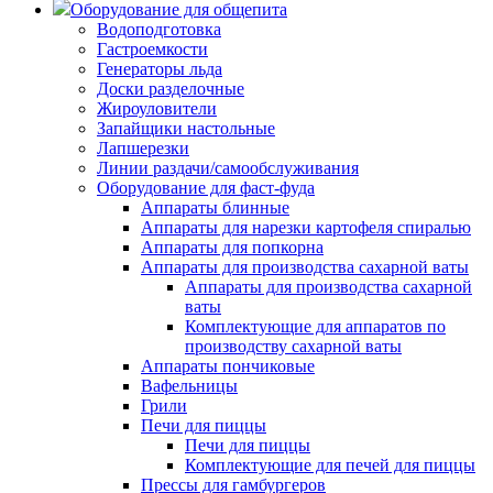
Оборудование для общепита
Водоподготовка
Гастроемкости
Генераторы льда
Доски разделочные
Жироуловители
Запайщики настольные
Лапшерезки
Линии раздачи/самообслуживания
Оборудование для фаст-фуда
Аппараты блинные
Аппараты для нарезки картофеля спиралью
Аппараты для попкорна
Аппараты для производства сахарной ваты
Аппараты для производства сахарной
ваты
Комплектующие для аппаратов по
производству сахарной ваты
Аппараты пончиковые
Вафельницы
Грили
Печи для пиццы
Печи для пиццы
Комплектующие для печей для пиццы
Прессы для гамбургеров