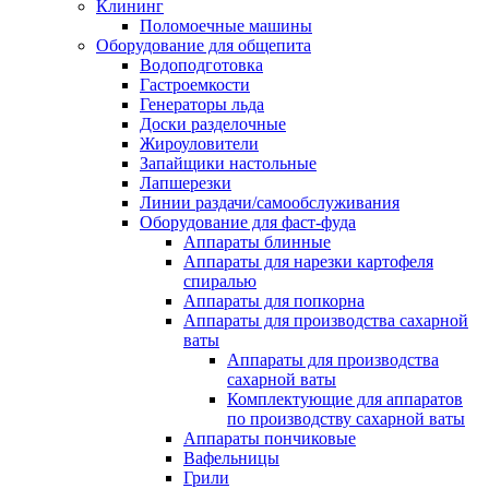
Клининг
Поломоечные машины
Оборудование для общепита
Водоподготовка
Гастроемкости
Генераторы льда
Доски разделочные
Жироуловители
Запайщики настольные
Лапшерезки
Линии раздачи/самообслуживания
Оборудование для фаст-фуда
Аппараты блинные
Аппараты для нарезки картофеля
спиралью
Аппараты для попкорна
Аппараты для производства сахарной
ваты
Аппараты для производства
сахарной ваты
Комплектующие для аппаратов
по производству сахарной ваты
Аппараты пончиковые
Вафельницы
Грили