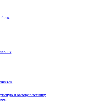
ойства
 Neo Fix
тикеток)
офисную и бытовую технику
поры