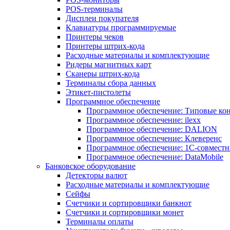
POS-терминалы
Дисплеи покупателя
Клавиатуры программируемые
Принтеры чеков
Принтеры штрих-кода
Расходные материалы и комплектующие
Ридеры магнитных карт
Сканеры штрих-кода
Терминалы сбора данных
Этикет-пистолеты
Программное обеспечение
Программное обеспечение: Типовые к
Программное обеспечение: ilexx
Программное обеспечение: DALION
Программное обеспечение: Клеверенс
Программное обеспечение: 1С-совмест
Программное обеспечение: DataMobile
Банковское оборудование
Детекторы валют
Расходные материалы и комплектующие
Сейфы
Счетчики и сортировщики банкнот
Счетчики и сортировщики монет
Терминалы оплаты