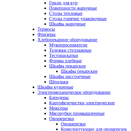
Грили для кур
Поверхности жарочные
Столы тепловые
Столы горячие упаковочные
Шкафы жарочные
Термосы
Фризеры
Хлебопекарное оборудование
Мукопросеиватели
Тележки стеллажные
Тестораскатки
Формы хлебные
Шкафы пекарские
Шкафы пекарские
Шкафы расстоечные
Шпильки
Шкафы кухонные
Электромеханическое оборудование
Блендеры
Картофелечистки электрические
Миксеры
Мясорубки промышленные
Овощерезки
Овощерезки
Комплектующие для овощерезок