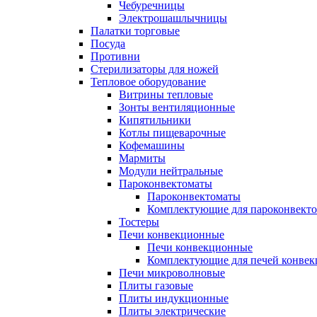
Чебуречницы
Электрошашлычницы
Палатки торговые
Посуда
Противни
Стерилизаторы для ножей
Тепловое оборудование
Витрины тепловые
Зонты вентиляционные
Кипятильники
Котлы пищеварочные
Кофемашины
Мармиты
Модули нейтральные
Пароконвектоматы
Пароконвектоматы
Комплектующие для пароконвекто
Тостеры
Печи конвекционные
Печи конвекционные
Комплектующие для печей конве
Печи микроволновые
Плиты газовые
Плиты индукционные
Плиты электрические