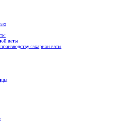
лью
аты
ной ваты
производству сахарной ваты
ццы
я