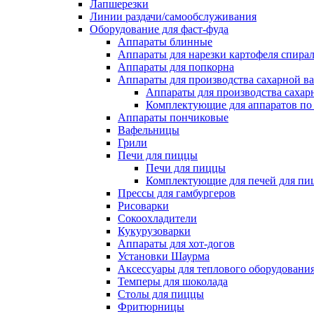
Лапшерезки
Линии раздачи/самообслуживания
Оборудование для фаст-фуда
Аппараты блинные
Аппараты для нарезки картофеля спира
Аппараты для попкорна
Аппараты для производства сахарной в
Аппараты для производства сахар
Комплектующие для аппаратов по 
Аппараты пончиковые
Вафельницы
Грили
Печи для пиццы
Печи для пиццы
Комплектующие для печей для пи
Прессы для гамбургеров
Рисоварки
Сокоохладители
Кукурузоварки
Аппараты для хот-догов
Установки Шаурма
Аксессуары для теплового оборудовани
Темперы для шоколада
Столы для пиццы
Фритюрницы