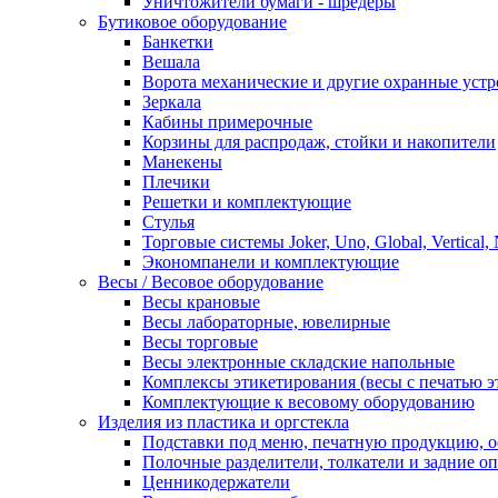
Уничтожители бумаги - шредеры
Бутиковое оборудование
Банкетки
Вешала
Ворота механические и другие охранные устр
Зеркала
Кабины примерочные
Корзины для распродаж, стойки и накопители
Манекены
Плечики
Решетки и комплектующие
Стулья
Торговые системы Joker, Uno, Global, Vertical,
Экономпанели и комплектующие
Весы / Весовое оборудование
Весы крановые
Весы лабораторные, ювелирные
Весы торговые
Весы электронные складские напольные
Комплексы этикетирования (весы с печатью э
Комплектующие к весовому оборудованию
Изделия из пластика и оргстекла
Подставки под меню, печатную продукцию, 
Полочные разделители, толкатели и задние о
Ценникодержатели