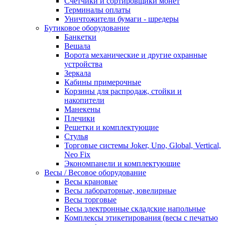
Счетчики и сортировщики монет
Терминалы оплаты
Уничтожители бумаги - шредеры
Бутиковое оборудование
Банкетки
Вешала
Ворота механические и другие охранные
устройства
Зеркала
Кабины примерочные
Корзины для распродаж, стойки и
накопители
Манекены
Плечики
Решетки и комплектующие
Стулья
Торговые системы Joker, Uno, Global, Vertical,
Neo Fix
Экономпанели и комплектующие
Весы / Весовое оборудование
Весы крановые
Весы лабораторные, ювелирные
Весы торговые
Весы электронные складские напольные
Комплексы этикетирования (весы с печатью