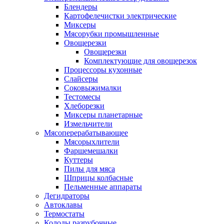
Блендеры
Картофелечистки электрические
Миксеры
Мясорубки промышленные
Овощерезки
Овощерезки
Комплектующие для овощерезок
Процессоры кухонные
Слайсеры
Соковыжималки
Тестомесы
Хлеборезки
Миксеры планетарные
Измельчители
Мясоперерабатывающее
Мясорыхлители
Фаршемешалки
Куттеры
Пилы для мяса
Шприцы колбасные
Пельменные аппараты
Дегидраторы
Автоклавы
Термостаты
Колоды разрубочные