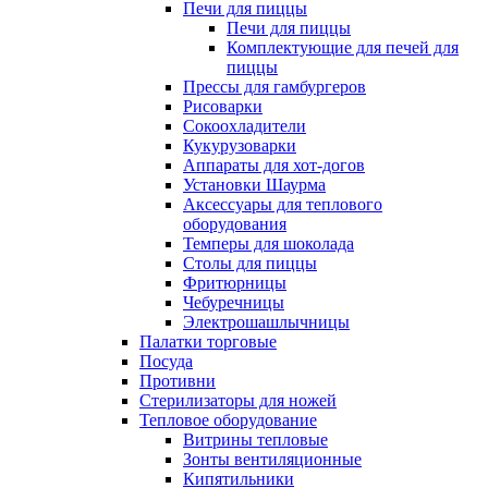
Печи для пиццы
Печи для пиццы
Комплектующие для печей для
пиццы
Прессы для гамбургеров
Рисоварки
Сокоохладители
Кукурузоварки
Аппараты для хот-догов
Установки Шаурма
Аксессуары для теплового
оборудования
Темперы для шоколада
Столы для пиццы
Фритюрницы
Чебуречницы
Электрошашлычницы
Палатки торговые
Посуда
Противни
Стерилизаторы для ножей
Тепловое оборудование
Витрины тепловые
Зонты вентиляционные
Кипятильники