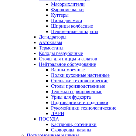
Мясорыхлители
Фаршемешалки
Куттеры
Пилы для мяса
Шприцы колбасные
Пельменные аппараты
Дегидраторы
Автоклавы
Термостаты
Колоды разрубочные
Столы для пиццы и салатов
Нейтральное оборудование
Ванны моечные
Полки кухонные настенные
Стеллажи технологические
Столы производственные
Тележки сервировочные
Урны для фудкорта
Подтоварники и подставки
Рукомойники технологические
ЛАРИ
ПОСУДА
Кастрюли, сотейники
Сковороды, казаны
Посудомоечные машины