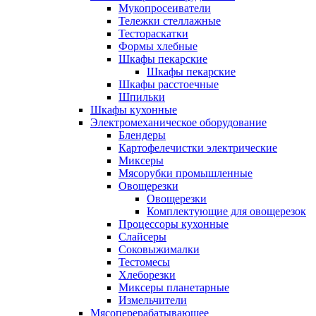
Мукопросеиватели
Тележки стеллажные
Тестораскатки
Формы хлебные
Шкафы пекарские
Шкафы пекарские
Шкафы расстоечные
Шпильки
Шкафы кухонные
Электромеханическое оборудование
Блендеры
Картофелечистки электрические
Миксеры
Мясорубки промышленные
Овощерезки
Овощерезки
Комплектующие для овощерезок
Процессоры кухонные
Слайсеры
Соковыжималки
Тестомесы
Хлеборезки
Миксеры планетарные
Измельчители
Мясоперерабатывающее