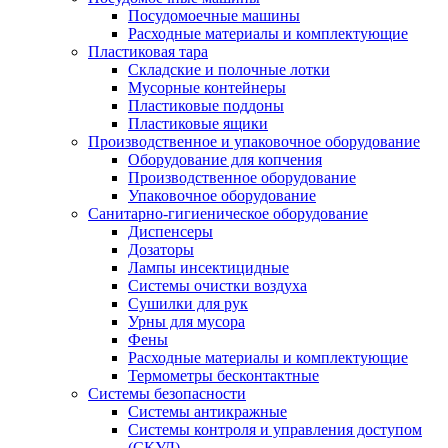
Посудомоечные машины
Расходные материалы и комплектующие
Пластиковая тара
Складские и полочные лотки
Мусорные контейнеры
Пластиковые поддоны
Пластиковые ящики
Производственное и упаковочное оборудование
Оборудование для копчения
Производственное оборудование
Упаковочное оборудование
Санитарно-гигиеническое оборудование
Диспенсеры
Дозаторы
Лампы инсектицидные
Системы очистки воздуха
Сушилки для рук
Урны для мусора
Фены
Расходные материалы и комплектующие
Термометры бесконтактные
Системы безопасности
Системы антикражные
Системы контроля и управления доступом
(СКУД)