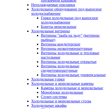
прозрачной крышкой
Неохлаждаемые прилавки
Холодильное оборудование под выносное
холодоснабжение
Горки холодильные под выносное
холодоснабжение
Бонеты морозильные
Холодильные витрины
Витрины "рыба на льду" (витрины
рыбные)
Витрины кондитерские
Витрины низкотемпературные
Витрины холодильные и тепловые
настольные
Витрины холодильные открытые
Витрины холодильные
среднетемпературные
Витрины холодильные универсальные
Холодильные горки
Холодильные и морозильные камеры
Камеры холодильные и морозильные
Моноблоки холодильные
Сплит-системы
Холодильные и морозильные столы
Холодильные шкафы