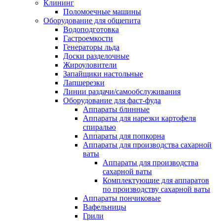
Клининг
Поломоечные машины
Оборудование для общепита
Водоподготовка
Гастроемкости
Генераторы льда
Доски разделочные
Жироуловители
Запайщики настольные
Лапшерезки
Линии раздачи/самообслуживания
Оборудование для фаст-фуда
Аппараты блинные
Аппараты для нарезки картофеля
спиралью
Аппараты для попкорна
Аппараты для производства сахарной
ваты
Аппараты для производства
сахарной ваты
Комплектующие для аппаратов
по производству сахарной ваты
Аппараты пончиковые
Вафельницы
Грили