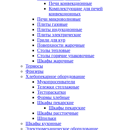
Печи конвекционные
Комплектующие для печей
конвекционных
Печи микроволновые
Плиты газовые
Плиты индукционные
Плиты электрические
Грили для кур
Поверхности жарочные
Столы тепловые
Столы горячие упаковочные
Шкафы жарочные
Термосы
Фризеры
Хлебопекарное оборудование
Мукопросеиватели
Тележки стеллажные
Тестораскатки
Формы хлебные
Шкафы пекарские
Шкафы пекарские
Шкафы расстоечные
Шпильки
Шкафы кухонные
Электромеханическое оборудование