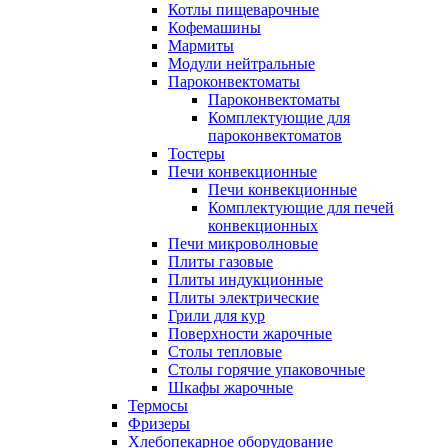
Котлы пищеварочные
Кофемашины
Мармиты
Модули нейтральные
Пароконвектоматы
Пароконвектоматы
Комплектующие для
пароконвектоматов
Тостеры
Печи конвекционные
Печи конвекционные
Комплектующие для печей
конвекционных
Печи микроволновые
Плиты газовые
Плиты индукционные
Плиты электрические
Грили для кур
Поверхности жарочные
Столы тепловые
Столы горячие упаковочные
Шкафы жарочные
Термосы
Фризеры
Хлебопекарное оборудование