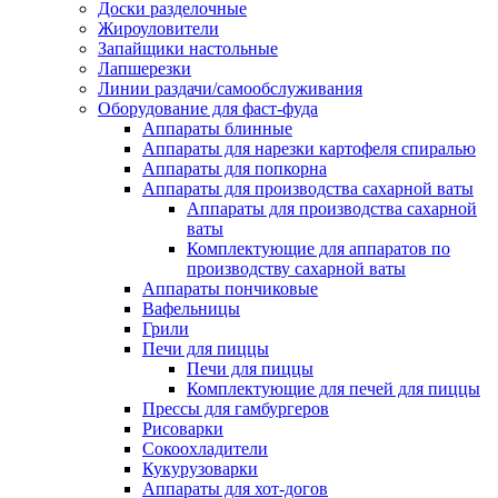
Доски разделочные
Жироуловители
Запайщики настольные
Лапшерезки
Линии раздачи/самообслуживания
Оборудование для фаст-фуда
Аппараты блинные
Аппараты для нарезки картофеля спиралью
Аппараты для попкорна
Аппараты для производства сахарной ваты
Аппараты для производства сахарной
ваты
Комплектующие для аппаратов по
производству сахарной ваты
Аппараты пончиковые
Вафельницы
Грили
Печи для пиццы
Печи для пиццы
Комплектующие для печей для пиццы
Прессы для гамбургеров
Рисоварки
Сокоохладители
Кукурузоварки
Аппараты для хот-догов