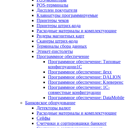
POS-терминалы
Дисплеи покупателя
Клавиатуры программируемые
Принтеры чеков
Принтеры штрих-кода
Расходные материалы и комплектующие
Ридеры магнитных карт
Сканеры штрих-кода
Терминалы сбора данных
Этикет-пистолеты
Программное обеспечение
Программное обеспечение: Типовые
конфигруации1С
Программное обеспечение: ilexx
Программное обеспечение: DALION
Программное обеспечение: Клеверенс
Программное обеспечение: 1С-
совместные конфигруации
Программное обеспечение: DataMobile
Банковское оборудование
Детекторы валют
Расходные материалы и комплектующие
Сейфы
Счетчики и сортировщики банкнот