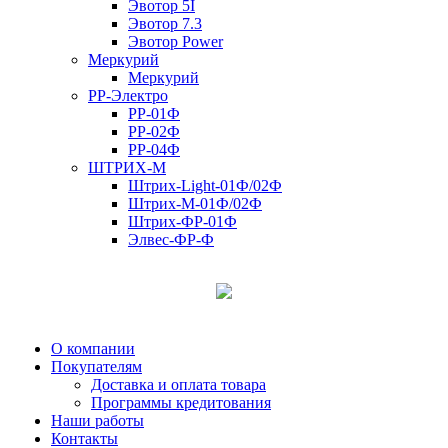
Эвотор 5I
Эвотор 7.3
Эвотор Power
Меркурий
Меркурий
РР-Электро
РР-01Ф
РР-02Ф
РР-04Ф
ШТРИХ-М
Штрих-Light-01Ф/02Ф
Штрих-М-01Ф/02Ф
Штрих-ФР-01Ф
Элвес-ФР-Ф
О компании
Покупателям
Доставка и оплата товара
Программы кредитования
Наши работы
Контакты