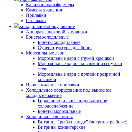
Калитки-трансформеры
Камеры хранения
Прилавки
Стеллажи
Холодильное оборудование
Аппараты шоковой заморозки
Бонеты холодильные
Бонеты холодильные
Суперструктуры для бонет
Морозильные лари
Морозильные лари с глухой крышкой
Морозильные лари с крышкой из гнутого
стекла
Морозильные лари с прямой прозрачной
крышкой
Неохлаждаемые прилавки
Холодильное оборудование под выносное
холодоснабжение
Горки холодильные под выносное
холодоснабжение
Бонеты морозильные
Холодильные витрины
Витрины "рыба на льду" (витрины рыбные)
Витрины кондитерские