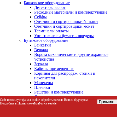
Банковское оборудование
Детекторы валют
Расходные материалы и комплектующие
Сейфы
Счетчики и сортировщики банкнот
Счетчики и сортировщики монет
Терминалы оплаты
Уничтожители бумаги - шредеры
Бутиковое оборудование
Банкетки
Вешала
Ворота механические и другие охранные
устройства
Зеркала
Кабины примерочные
Корзины для распродаж, стойки и
накопители
Манекены
Плечики
Решетки и комплектующие
Стулья
Сайт использует файлы cookie, обрабатываемые Вашим браузером.
Торговые системы Joker, Uno, Global,
Принимаю
Подробнее в
Политике обработки cookie
.
Vertical, Neo Fix
Экономпанели и комплектующие
Весы / Весовое оборудование