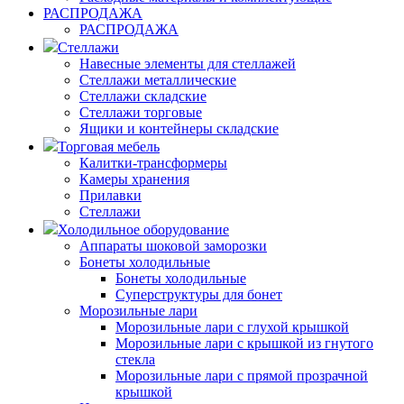
РАСПРОДАЖА
РАСПРОДАЖА
Стеллажи
Навесные элементы для стеллажей
Стеллажи металлические
Стеллажи складские
Стеллажи торговые
Ящики и контейнеры складские
Торговая мебель
Калитки-трансформеры
Камеры хранения
Прилавки
Стеллажи
Холодильное оборудование
Аппараты шоковой заморозки
Бонеты холодильные
Бонеты холодильные
Суперструктуры для бонет
Морозильные лари
Морозильные лари с глухой крышкой
Морозильные лари с крышкой из гнутого
стекла
Морозильные лари с прямой прозрачной
крышкой