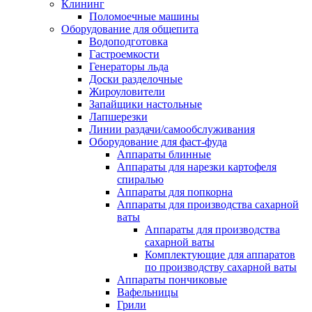
Клининг
Поломоечные машины
Оборудование для общепита
Водоподготовка
Гастроемкости
Генераторы льда
Доски разделочные
Жироуловители
Запайщики настольные
Лапшерезки
Линии раздачи/самообслуживания
Оборудование для фаст-фуда
Аппараты блинные
Аппараты для нарезки картофеля
спиралью
Аппараты для попкорна
Аппараты для производства сахарной
ваты
Аппараты для производства
сахарной ваты
Комплектующие для аппаратов
по производству сахарной ваты
Аппараты пончиковые
Вафельницы
Грили