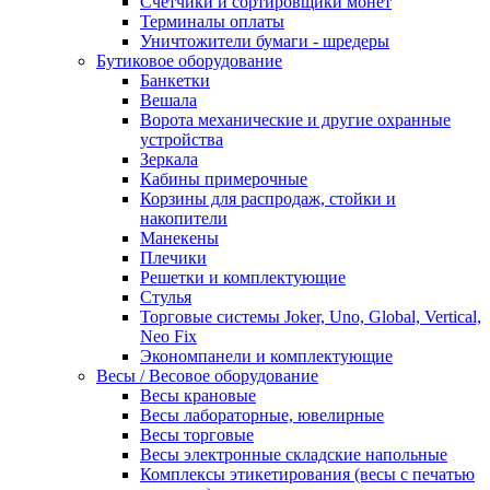
Счетчики и сортировщики монет
Терминалы оплаты
Уничтожители бумаги - шредеры
Бутиковое оборудование
Банкетки
Вешала
Ворота механические и другие охранные
устройства
Зеркала
Кабины примерочные
Корзины для распродаж, стойки и
накопители
Манекены
Плечики
Решетки и комплектующие
Стулья
Торговые системы Joker, Uno, Global, Vertical,
Neo Fix
Экономпанели и комплектующие
Весы / Весовое оборудование
Весы крановые
Весы лабораторные, ювелирные
Весы торговые
Весы электронные складские напольные
Комплексы этикетирования (весы с печатью