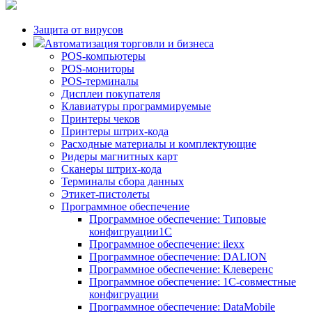
Защита от вирусов
Автоматизация торговли и бизнеса
POS-компьютеры
POS-мониторы
POS-терминалы
Дисплеи покупателя
Клавиатуры программируемые
Принтеры чеков
Принтеры штрих-кода
Расходные материалы и комплектующие
Ридеры магнитных карт
Сканеры штрих-кода
Терминалы сбора данных
Этикет-пистолеты
Программное обеспечение
Программное обеспечение: Типовые
конфигруации1С
Программное обеспечение: ilexx
Программное обеспечение: DALION
Программное обеспечение: Клеверенс
Программное обеспечение: 1С-совместные
конфигруации
Программное обеспечение: DataMobile