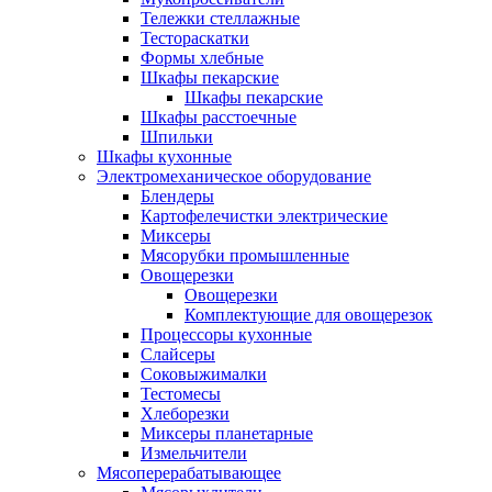
Тележки стеллажные
Тестораскатки
Формы хлебные
Шкафы пекарские
Шкафы пекарские
Шкафы расстоечные
Шпильки
Шкафы кухонные
Электромеханическое оборудование
Блендеры
Картофелечистки электрические
Миксеры
Мясорубки промышленные
Овощерезки
Овощерезки
Комплектующие для овощерезок
Процессоры кухонные
Слайсеры
Соковыжималки
Тестомесы
Хлеборезки
Миксеры планетарные
Измельчители
Мясоперерабатывающее