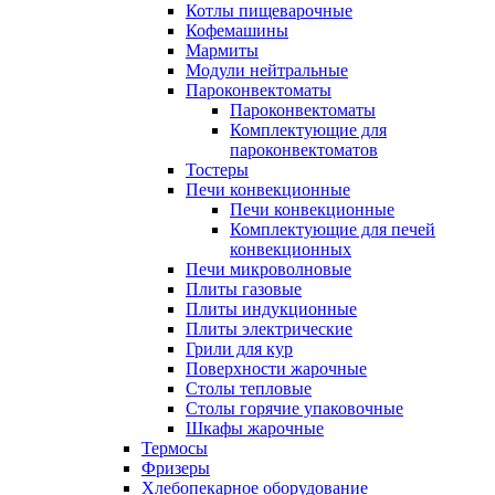
Котлы пищеварочные
Кофемашины
Мармиты
Модули нейтральные
Пароконвектоматы
Пароконвектоматы
Комплектующие для
пароконвектоматов
Тостеры
Печи конвекционные
Печи конвекционные
Комплектующие для печей
конвекционных
Печи микроволновые
Плиты газовые
Плиты индукционные
Плиты электрические
Грили для кур
Поверхности жарочные
Столы тепловые
Столы горячие упаковочные
Шкафы жарочные
Термосы
Фризеры
Хлебопекарное оборудование