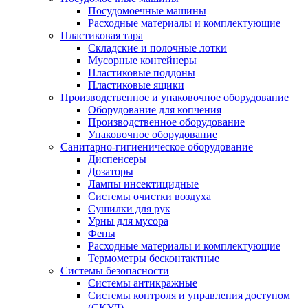
Посудомоечные машины
Расходные материалы и комплектующие
Пластиковая тара
Складские и полочные лотки
Мусорные контейнеры
Пластиковые поддоны
Пластиковые ящики
Производственное и упаковочное оборудование
Оборудование для копчения
Производственное оборудование
Упаковочное оборудование
Санитарно-гигиеническое оборудование
Диспенсеры
Дозаторы
Лампы инсектицидные
Системы очистки воздуха
Сушилки для рук
Урны для мусора
Фены
Расходные материалы и комплектующие
Термометры бесконтактные
Системы безопасности
Системы антикражные
Системы контроля и управления доступом
(СКУД)