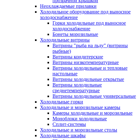
прозрачной крышкой
Неохлаждаемые прилавки
Холодильное оборудование под выносное
холодоснабжение
Горки холодильные под выносное
холодоснабжение
Бонеты морозильные
Холодильные витрины
Витрины "рыба на льду" (витрины
рыбные)
Витрины кондитерские
Витрины низкотемпературные
Витрины холодильные и тепловые
настольные
Витрины холодильные открытые
Витрины холодильные
среднетемпературные
Витрины холодильные универсальные
Холодильные горки
Холодильные и морозильные камеры
Камеры холодильные и морозильные
Моноблоки холодильные
Сплит-системы
Холодильные и морозильные столы
Холодильные шкафы