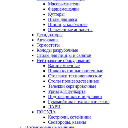
Мясорыхлители
Фаршемешалки
Куттеры
Пилы для мяса
Шприцы колбасные
Пельменные аппараты
Дегидраторы
Автоклавы
Термостаты
Колоды разрубочные
Столы для пиццы и салатов
Нейтральное оборудование
Ванны моечные
Полки кухонные настенные
Стеллажи технологические
Столы производственные
Тележки сервировочные
Урны для фудкорта
Подтоварники и подставки
Рукомойники технологические
ЛАРИ
ПОСУДА
Кастрюли, сотейники
Сковороды, казаны
Посудомоечные машины