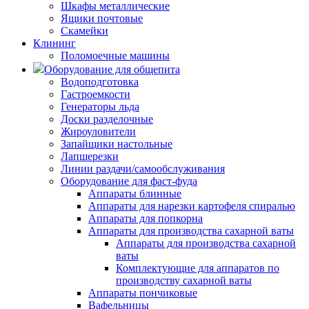
Шкафы металлические
Ящики почтовые
Скамейки
Клининг
Поломоечные машины
Оборудование для общепита
Водоподготовка
Гастроемкости
Генераторы льда
Доски разделочные
Жироуловители
Запайщики настольные
Лапшерезки
Линии раздачи/самообслуживания
Оборудование для фаст-фуда
Аппараты блинные
Аппараты для нарезки картофеля спиралью
Аппараты для попкорна
Аппараты для производства сахарной ваты
Аппараты для производства сахарной
ваты
Комплектующие для аппаратов по
производству сахарной ваты
Аппараты пончиковые
Вафельницы