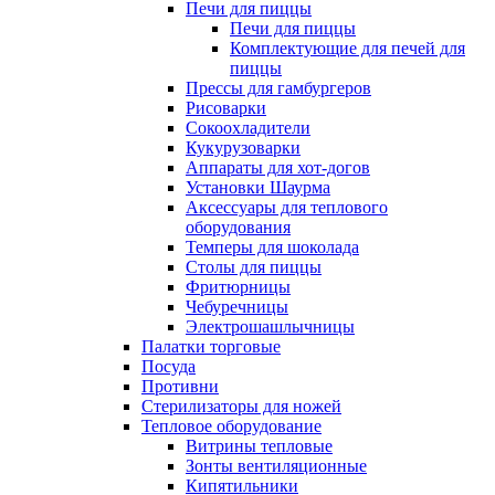
Печи для пиццы
Печи для пиццы
Комплектующие для печей для
пиццы
Прессы для гамбургеров
Рисоварки
Сокоохладители
Кукурузоварки
Аппараты для хот-догов
Установки Шаурма
Аксессуары для теплового
оборудования
Темперы для шоколада
Столы для пиццы
Фритюрницы
Чебуречницы
Электрошашлычницы
Палатки торговые
Посуда
Противни
Стерилизаторы для ножей
Тепловое оборудование
Витрины тепловые
Зонты вентиляционные
Кипятильники