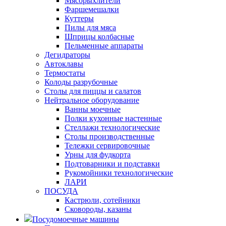
Мясорыхлители
Фаршемешалки
Куттеры
Пилы для мяса
Шприцы колбасные
Пельменные аппараты
Дегидраторы
Автоклавы
Термостаты
Колоды разрубочные
Столы для пиццы и салатов
Нейтральное оборудование
Ванны моечные
Полки кухонные настенные
Стеллажи технологические
Столы производственные
Тележки сервировочные
Урны для фудкорта
Подтоварники и подставки
Рукомойники технологические
ЛАРИ
ПОСУДА
Кастрюли, сотейники
Сковороды, казаны
Посудомоечные машины