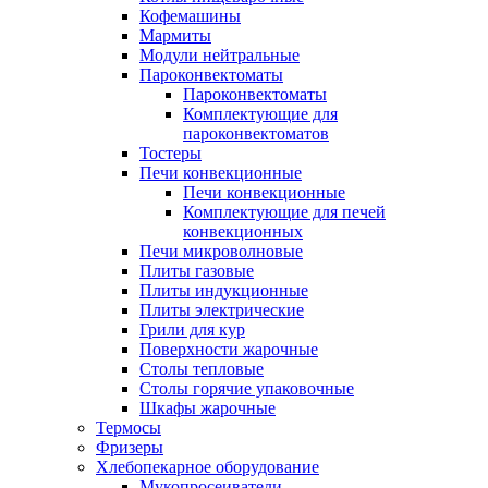
Кофемашины
Мармиты
Модули нейтральные
Пароконвектоматы
Пароконвектоматы
Комплектующие для
пароконвектоматов
Тостеры
Печи конвекционные
Печи конвекционные
Комплектующие для печей
конвекционных
Печи микроволновые
Плиты газовые
Плиты индукционные
Плиты электрические
Грили для кур
Поверхности жарочные
Столы тепловые
Столы горячие упаковочные
Шкафы жарочные
Термосы
Фризеры
Хлебопекарное оборудование
Мукопросеиватели