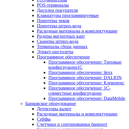
POS-терминалы
Дисплеи покупателя
Клавиатуры программируемые
Принтеры чеков
Принтеры штрих-кода
Расходные материалы и комплектующие
Ридеры магнитных карт
Сканеры штрих-кода
Терминалы сбора данных
Этикет-пистолеты
Программное обеспечение
Программное обеспечение: Типовые
конфигруации1С
Программное обеспечение: ilexx
Программное обеспечение: DALION
Программное обеспечение: Клеверенс
Программное обеспечение: 1С-
совместные конфигруации
Программное обеспечение: DataMobile
Банковское оборудование
Детекторы валют
Расходные материалы и комплектующие
Сейфы
Счетчики и сортировщики банкнот