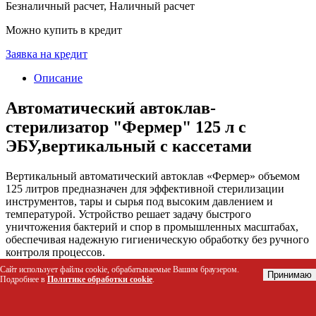
Безналичный расчет, Наличный расчет
Можно купить в кредит
Заявка на кредит
Описание
Автоматический автоклав-
стерилизатор "Фермер" 125 л с
ЭБУ,вертикальный с кассетами
Вертикальный автоматический автоклав «Фермер» объемом
125 литров предназначен для эффективной стерилизации
инструментов, тары и сырья под высоким давлением и
температурой. Устройство решает задачу быстрого
уничтожения бактерий и спор в промышленных масштабах,
обеспечивая надежную гигиеническую обработку без ручного
контроля процессов.
Сайт использует файлы cookie, обрабатываемые Вашим браузером.
Принимаю
Кому подойдет этот товар
Подробнее в
Политике обработки cookie
.
Производители молочной продукции и сыроварни для