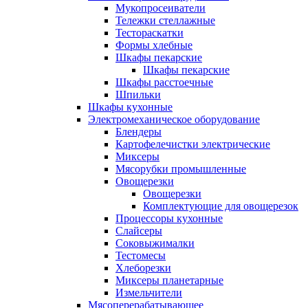
Мукопросеиватели
Тележки стеллажные
Тестораскатки
Формы хлебные
Шкафы пекарские
Шкафы пекарские
Шкафы расстоечные
Шпильки
Шкафы кухонные
Электромеханическое оборудование
Блендеры
Картофелечистки электрические
Миксеры
Мясорубки промышленные
Овощерезки
Овощерезки
Комплектующие для овощерезок
Процессоры кухонные
Слайсеры
Соковыжималки
Тестомесы
Хлеборезки
Миксеры планетарные
Измельчители
Мясоперерабатывающее