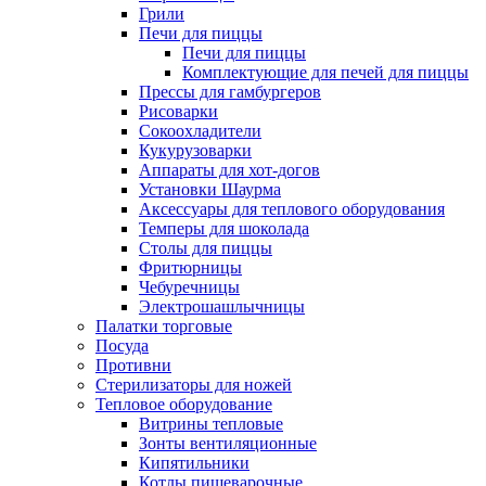
Грили
Печи для пиццы
Печи для пиццы
Комплектующие для печей для пиццы
Прессы для гамбургеров
Рисоварки
Сокоохладители
Кукурузоварки
Аппараты для хот-догов
Установки Шаурма
Аксессуары для теплового оборудования
Темперы для шоколада
Столы для пиццы
Фритюрницы
Чебуречницы
Электрошашлычницы
Палатки торговые
Посуда
Противни
Стерилизаторы для ножей
Тепловое оборудование
Витрины тепловые
Зонты вентиляционные
Кипятильники
Котлы пищеварочные