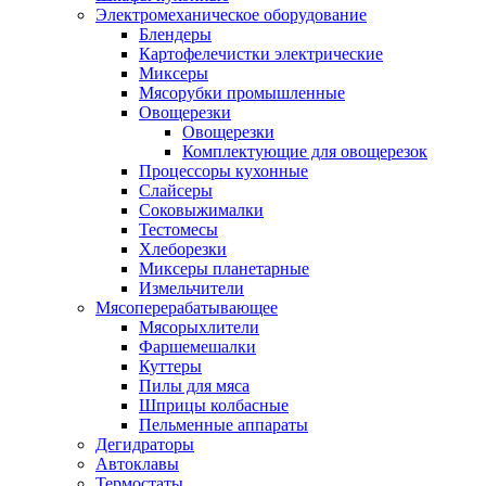
Электромеханическое оборудование
Блендеры
Картофелечистки электрические
Миксеры
Мясорубки промышленные
Овощерезки
Овощерезки
Комплектующие для овощерезок
Процессоры кухонные
Слайсеры
Соковыжималки
Тестомесы
Хлеборезки
Миксеры планетарные
Измельчители
Мясоперерабатывающее
Мясорыхлители
Фаршемешалки
Куттеры
Пилы для мяса
Шприцы колбасные
Пельменные аппараты
Дегидраторы
Автоклавы
Термостаты