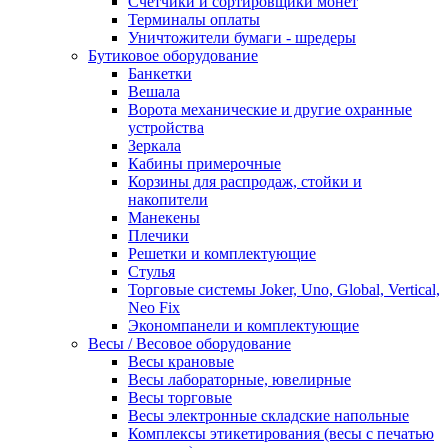
Счетчики и сортировщики монет
Терминалы оплаты
Уничтожители бумаги - шредеры
Бутиковое оборудование
Банкетки
Вешала
Ворота механические и другие охранные
устройства
Зеркала
Кабины примерочные
Корзины для распродаж, стойки и
накопители
Манекены
Плечики
Решетки и комплектующие
Стулья
Торговые системы Joker, Uno, Global, Vertical,
Neo Fix
Экономпанели и комплектующие
Весы / Весовое оборудование
Весы крановые
Весы лабораторные, ювелирные
Весы торговые
Весы электронные складские напольные
Комплексы этикетирования (весы с печатью