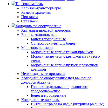
Торговая мебель
Калитки-трансформеры
Камеры хранения
Прилавки
Стеллажи
Холодильное оборудование
Аппараты шоковой заморозки
Бонеты холодильные
Бонеты холодильные
Суперструктуры для бонет
Морозильные лари
Морозильные лари с глухой крышкой
Морозильные лари с крышкой из гнутого
стекла
Морозильные лари с прямой прозрачной
крышкой
Неохлаждаемые прилавки
Холодильное оборудование под выносное
холодоснабжение
Горки холодильные под выносное
холодоснабжение
Бонеты морозильные
Холодильные витрины
Витрины "рыба на льду" (витрины рыбные)