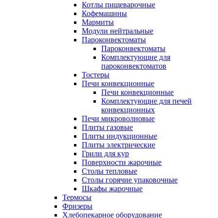
Котлы пищеварочные
Кофемашины
Мармиты
Модули нейтральные
Пароконвектоматы
Пароконвектоматы
Комплектующие для
пароконвектоматов
Тостеры
Печи конвекционные
Печи конвекционные
Комплектующие для печей
конвекционных
Печи микроволновые
Плиты газовые
Плиты индукционные
Плиты электрические
Грили для кур
Поверхности жарочные
Столы тепловые
Столы горячие упаковочные
Шкафы жарочные
Термосы
Фризеры
Хлебопекарное оборудование