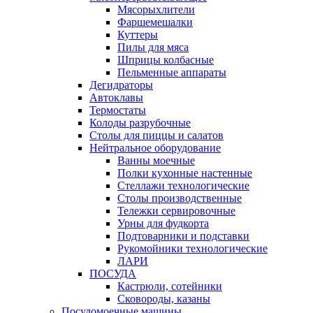
Мясорыхлители
Фаршемешалки
Куттеры
Пилы для мяса
Шприцы колбасные
Пельменные аппараты
Дегидраторы
Автоклавы
Термостаты
Колоды разрубочные
Столы для пиццы и салатов
Нейтральное оборудование
Ванны моечные
Полки кухонные настенные
Стеллажи технологические
Столы производственные
Тележки сервировочные
Урны для фудкорта
Подтоварники и подставки
Рукомойники технологические
ЛАРИ
ПОСУДА
Кастрюли, сотейники
Сковороды, казаны
Посудомоечные машины