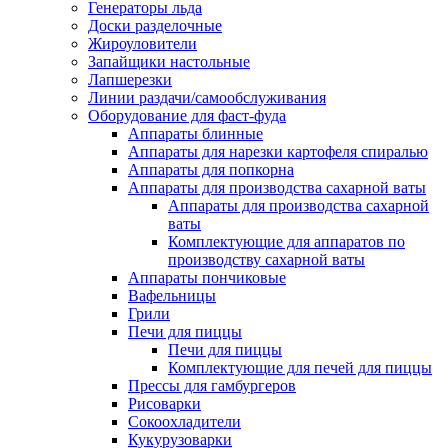
Генераторы льда
Доски разделочные
Жироуловители
Запайщики настольные
Лапшерезки
Линии раздачи/самообслуживания
Оборудование для фаст-фуда
Аппараты блинные
Аппараты для нарезки картофеля спиралью
Аппараты для попкорна
Аппараты для производства сахарной ваты
Аппараты для производства сахарной
ваты
Комплектующие для аппаратов по
производству сахарной ваты
Аппараты пончиковые
Вафельницы
Грили
Печи для пиццы
Печи для пиццы
Комплектующие для печей для пиццы
Прессы для гамбургеров
Рисоварки
Сокоохладители
Кукурузоварки