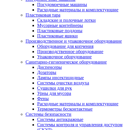
Посудомоечные машины
Расходные материалы и комплектующие
Пластиковая тара
Складские и полочные лотки
Мусорные контейнеры
Пластиковые поддоны
Пластиковые ящики
Производственное и упаковочное оборудование
Оборудование для копчения
Производственное оборудование
Упаковочное оборудование
Санитарно-гигиеническое оборудование
Диспенсеры
Дозаторы
Лампы инсектицидные
Системы очистки воздуха
Сушилки для рук
Урны для мусора
Фены
Расходные материалы и комплектующие
Термометры бесконтактные
Системы безопасности
Системы антикражные
Системы контроля и управления доступом
(СКУД)