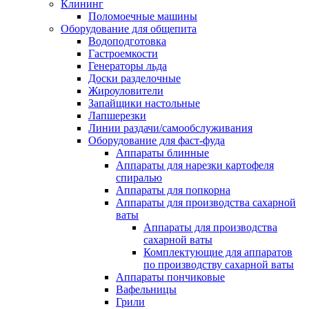
Клининг
Поломоечные машины
Оборудование для общепита
Водоподготовка
Гастроемкости
Генераторы льда
Доски разделочные
Жироуловители
Запайщики настольные
Лапшерезки
Линии раздачи/самообслуживания
Оборудование для фаст-фуда
Аппараты блинные
Аппараты для нарезки картофеля
спиралью
Аппараты для попкорна
Аппараты для производства сахарной
ваты
Аппараты для производства
сахарной ваты
Комплектующие для аппаратов
по производству сахарной ваты
Аппараты пончиковые
Вафельницы
Грили