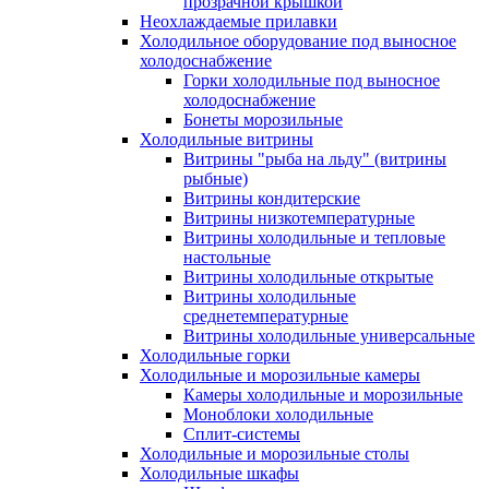
прозрачной крышкой
Неохлаждаемые прилавки
Холодильное оборудование под выносное
холодоснабжение
Горки холодильные под выносное
холодоснабжение
Бонеты морозильные
Холодильные витрины
Витрины "рыба на льду" (витрины
рыбные)
Витрины кондитерские
Витрины низкотемпературные
Витрины холодильные и тепловые
настольные
Витрины холодильные открытые
Витрины холодильные
среднетемпературные
Витрины холодильные универсальные
Холодильные горки
Холодильные и морозильные камеры
Камеры холодильные и морозильные
Моноблоки холодильные
Сплит-системы
Холодильные и морозильные столы
Холодильные шкафы