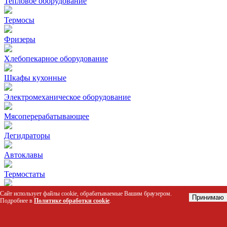
Тепловое оборудование
Термосы
Фризеры
Хлебопекарное оборудование
Шкафы кухонные
Электромеханическое оборудование
Мясоперерабатывающее
Дегидраторы
Автоклавы
Термостаты
Колоды разрубочные
Сайт использует файлы cookie, обрабатываемые Вашим браузером.
Принимаю
Подробнее в
Политике обработки cookie
.
Столы для пиццы и салатов