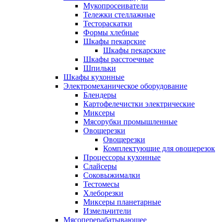
Мукопросеиватели
Тележки стеллажные
Тестораскатки
Формы хлебные
Шкафы пекарские
Шкафы пекарские
Шкафы расстоечные
Шпильки
Шкафы кухонные
Электромеханическое оборудование
Блендеры
Картофелечистки электрические
Миксеры
Мясорубки промышленные
Овощерезки
Овощерезки
Комплектующие для овощерезок
Процессоры кухонные
Слайсеры
Соковыжималки
Тестомесы
Хлеборезки
Миксеры планетарные
Измельчители
Мясоперерабатывающее