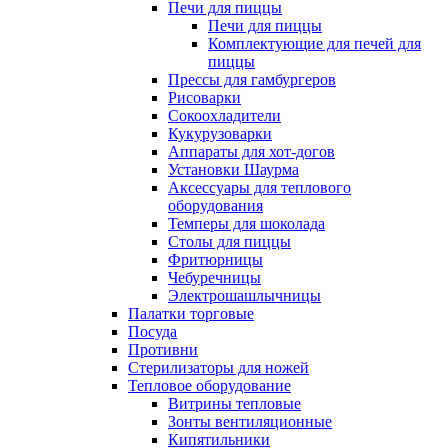
Печи для пиццы
Печи для пиццы
Комплектующие для печей для
пиццы
Прессы для гамбургеров
Рисоварки
Сокоохладители
Кукурузоварки
Аппараты для хот-догов
Установки Шаурма
Аксессуары для теплового
оборудования
Темперы для шоколада
Столы для пиццы
Фритюрницы
Чебуречницы
Электрошашлычницы
Палатки торговые
Посуда
Противни
Стерилизаторы для ножей
Тепловое оборудование
Витрины тепловые
Зонты вентиляционные
Кипятильники