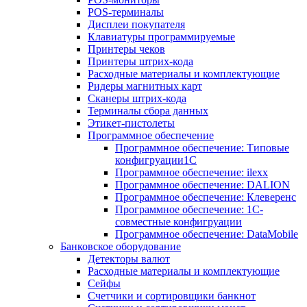
POS-терминалы
Дисплеи покупателя
Клавиатуры программируемые
Принтеры чеков
Принтеры штрих-кода
Расходные материалы и комплектующие
Ридеры магнитных карт
Сканеры штрих-кода
Терминалы сбора данных
Этикет-пистолеты
Программное обеспечение
Программное обеспечение: Типовые
конфигруации1С
Программное обеспечение: ilexx
Программное обеспечение: DALION
Программное обеспечение: Клеверенс
Программное обеспечение: 1С-
совместные конфигруации
Программное обеспечение: DataMobile
Банковское оборудование
Детекторы валют
Расходные материалы и комплектующие
Сейфы
Счетчики и сортировщики банкнот