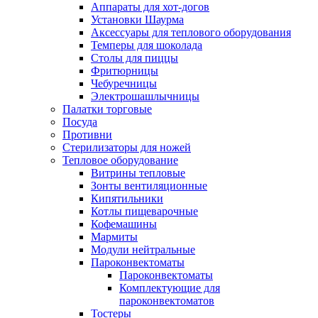
Аппараты для хот-догов
Установки Шаурма
Аксессуары для теплового оборудования
Темперы для шоколада
Столы для пиццы
Фритюрницы
Чебуречницы
Электрошашлычницы
Палатки торговые
Посуда
Противни
Стерилизаторы для ножей
Тепловое оборудование
Витрины тепловые
Зонты вентиляционные
Кипятильники
Котлы пищеварочные
Кофемашины
Мармиты
Модули нейтральные
Пароконвектоматы
Пароконвектоматы
Комплектующие для
пароконвектоматов
Тостеры