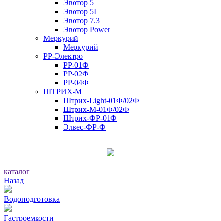
Эвотор 5
Эвотор 5I
Эвотор 7.3
Эвотор Power
Меркурий
Меркурий
РР-Электро
РР-01Ф
РР-02Ф
РР-04Ф
ШТРИХ-М
Штрих-Light-01Ф/02Ф
Штрих-М-01Ф/02Ф
Штрих-ФР-01Ф
Элвес-ФР-Ф
каталог
Назад
Водоподготовка
Гастроемкости