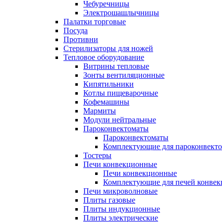
Чебуречницы
Электрошашлычницы
Палатки торговые
Посуда
Противни
Стерилизаторы для ножей
Тепловое оборудование
Витрины тепловые
Зонты вентиляционные
Кипятильники
Котлы пищеварочные
Кофемашины
Мармиты
Модули нейтральные
Пароконвектоматы
Пароконвектоматы
Комплектующие для пароконвекто
Тостеры
Печи конвекционные
Печи конвекционные
Комплектующие для печей конве
Печи микроволновые
Плиты газовые
Плиты индукционные
Плиты электрические