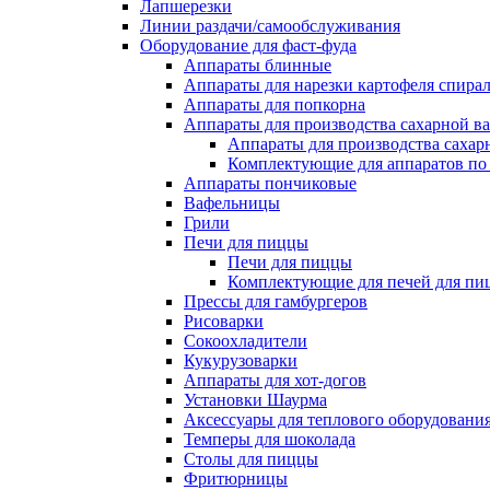
Лапшерезки
Линии раздачи/самообслуживания
Оборудование для фаст-фуда
Аппараты блинные
Аппараты для нарезки картофеля спира
Аппараты для попкорна
Аппараты для производства сахарной в
Аппараты для производства сахар
Комплектующие для аппаратов по 
Аппараты пончиковые
Вафельницы
Грили
Печи для пиццы
Печи для пиццы
Комплектующие для печей для пи
Прессы для гамбургеров
Рисоварки
Сокоохладители
Кукурузоварки
Аппараты для хот-догов
Установки Шаурма
Аксессуары для теплового оборудовани
Темперы для шоколада
Столы для пиццы
Фритюрницы