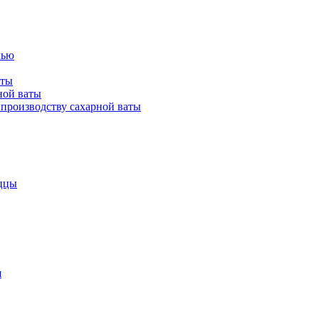
лью
аты
ной ваты
производству сахарной ваты
ццы
я