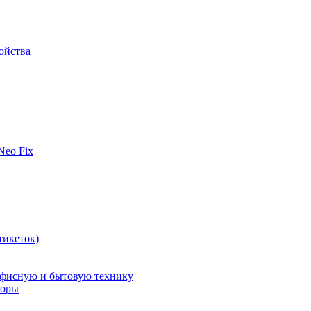
ойства
 Neo Fix
тикеток)
офисную и бытовую технику
поры