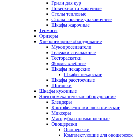
Грили для кур
Поверхности жарочные
Столы тепловые
Столы горячие упаковочные
Шкафы жарочные
Термосы
Фризеры
Хлебопекарное оборудование
Мукопросеиватели
Тележки стеллажные
Тестораскатки
Формы хлебные
Шкафы пекарские
Шкафы пекарские
Шкафы расстоечные
Шпильки
Шкафы кухонные
Электромеханическое оборудование
Блендеры
Картофелечистки электрические
Миксеры
Мясорубки промышленные
Овощерезки
Овощерезки
Комплектующие для овощерезок