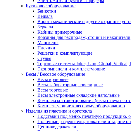
Уничтожители бумаги - шредеры
Бутиковое оборудование
Банкетки
Вешала
Ворота механические и другие охранные устр
Зеркала
Кабины примерочные
Корзины для распродаж, стойки и накопители
Манекены
Плечики
Решетки и комплектующие
Стулья
Торговые системы Joker, Uno, Global, Vertical,
Экономпанели и комплектующие
Весы / Весовое оборудование
Весы крановые
Весы лабораторные, ювелирные
Весы торговые
Весы электронные складские напольные
Комплексы этикетирования (весы с печатью э
Комплектующие к весовому оборудованию
Изделия из пластика и оргстекла
Подставки под меню, печатную продукцию, 
Полочные разделители, толкатели и задние о
Ценникодержатели