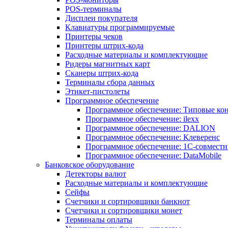
POS-терминалы
Дисплеи покупателя
Клавиатуры программируемые
Принтеры чеков
Принтеры штрих-кода
Расходные материалы и комплектующие
Ридеры магнитных карт
Сканеры штрих-кода
Терминалы сбора данных
Этикет-пистолеты
Программное обеспечение
Программное обеспечение: Типовые к
Программное обеспечение: ilexx
Программное обеспечение: DALION
Программное обеспечение: Клеверенс
Программное обеспечение: 1С-совмест
Программное обеспечение: DataMobile
Банковское оборудование
Детекторы валют
Расходные материалы и комплектующие
Сейфы
Счетчики и сортировщики банкнот
Счетчики и сортировщики монет
Терминалы оплаты