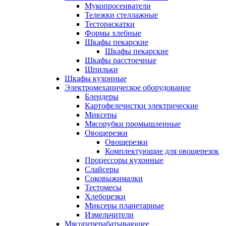
Мукопросеиватели
Тележки стеллажные
Тестораскатки
Формы хлебные
Шкафы пекарские
Шкафы пекарские
Шкафы расстоечные
Шпильки
Шкафы кухонные
Электромеханическое оборудование
Блендеры
Картофелечистки электрические
Миксеры
Мясорубки промышленные
Овощерезки
Овощерезки
Комплектующие для овощерезок
Процессоры кухонные
Слайсеры
Соковыжималки
Тестомесы
Хлеборезки
Миксеры планетарные
Измельчители
Мясоперерабатывающее