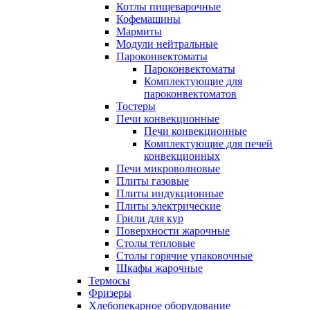
Котлы пищеварочные
Кофемашины
Мармиты
Модули нейтральные
Пароконвектоматы
Пароконвектоматы
Комплектующие для
пароконвектоматов
Тостеры
Печи конвекционные
Печи конвекционные
Комплектующие для печей
конвекционных
Печи микроволновые
Плиты газовые
Плиты индукционные
Плиты электрические
Грили для кур
Поверхности жарочные
Столы тепловые
Столы горячие упаковочные
Шкафы жарочные
Термосы
Фризеры
Хлебопекарное оборудование