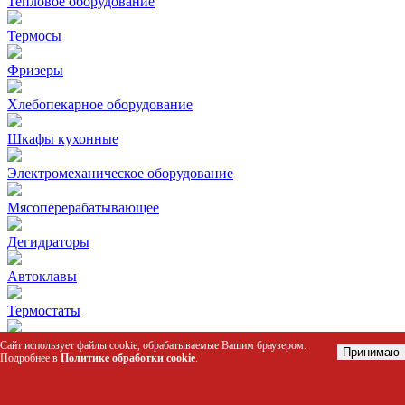
Тепловое оборудование
Термосы
Фризеры
Хлебопекарное оборудование
Шкафы кухонные
Электромеханическое оборудование
Мясоперерабатывающее
Дегидраторы
Автоклавы
Термостаты
Колоды разрубочные
Сайт использует файлы cookie, обрабатываемые Вашим браузером.
Принимаю
Подробнее в
Политике обработки cookie
.
Столы для пиццы и салатов