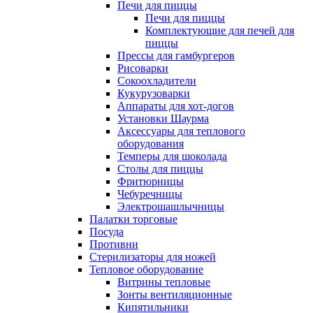
Печи для пиццы
Печи для пиццы
Комплектующие для печей для
пиццы
Прессы для гамбургеров
Рисоварки
Сокоохладители
Кукурузоварки
Аппараты для хот-догов
Установки Шаурма
Аксессуары для теплового
оборудования
Темперы для шоколада
Столы для пиццы
Фритюрницы
Чебуречницы
Электрошашлычницы
Палатки торговые
Посуда
Противни
Стерилизаторы для ножей
Тепловое оборудование
Витрины тепловые
Зонты вентиляционные
Кипятильники