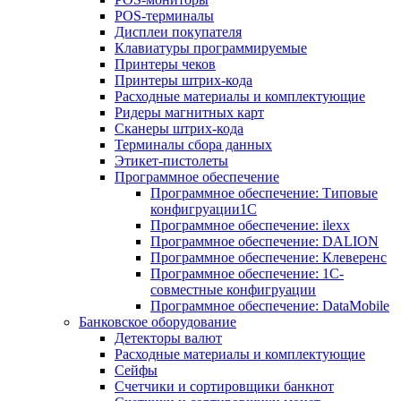
POS-терминалы
Дисплеи покупателя
Клавиатуры программируемые
Принтеры чеков
Принтеры штрих-кода
Расходные материалы и комплектующие
Ридеры магнитных карт
Сканеры штрих-кода
Терминалы сбора данных
Этикет-пистолеты
Программное обеспечение
Программное обеспечение: Типовые
конфигруации1С
Программное обеспечение: ilexx
Программное обеспечение: DALION
Программное обеспечение: Клеверенс
Программное обеспечение: 1С-
совместные конфигруации
Программное обеспечение: DataMobile
Банковское оборудование
Детекторы валют
Расходные материалы и комплектующие
Сейфы
Счетчики и сортировщики банкнот