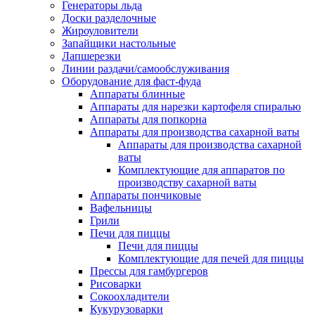
Генераторы льда
Доски разделочные
Жироуловители
Запайщики настольные
Лапшерезки
Линии раздачи/самообслуживания
Оборудование для фаст-фуда
Аппараты блинные
Аппараты для нарезки картофеля спиралью
Аппараты для попкорна
Аппараты для производства сахарной ваты
Аппараты для производства сахарной
ваты
Комплектующие для аппаратов по
производству сахарной ваты
Аппараты пончиковые
Вафельницы
Грили
Печи для пиццы
Печи для пиццы
Комплектующие для печей для пиццы
Прессы для гамбургеров
Рисоварки
Сокоохладители
Кукурузоварки