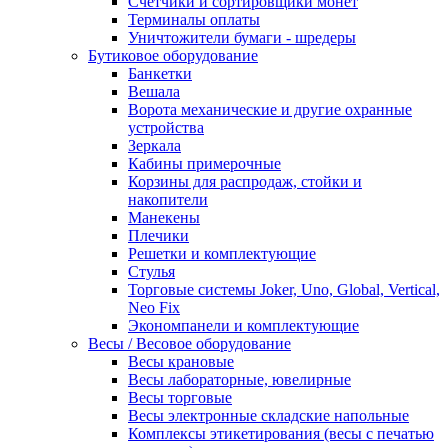
Счетчики и сортировщики монет
Терминалы оплаты
Уничтожители бумаги - шредеры
Бутиковое оборудование
Банкетки
Вешала
Ворота механические и другие охранные
устройства
Зеркала
Кабины примерочные
Корзины для распродаж, стойки и
накопители
Манекены
Плечики
Решетки и комплектующие
Стулья
Торговые системы Joker, Uno, Global, Vertical,
Neo Fix
Экономпанели и комплектующие
Весы / Весовое оборудование
Весы крановые
Весы лабораторные, ювелирные
Весы торговые
Весы электронные складские напольные
Комплексы этикетирования (весы с печатью