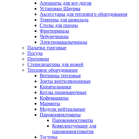
Аппараты для хот-догов
Установки Шаурма
Аксессуары для теплового оборудования
Темперы для шоколада
Столы для пиццы
Фритюрницы
Чебуречницы
Электрошашлычницы
Палатки торговые
Посуда
Противни
Стерилизаторы для ножей
Тепловое оборудование
Витрины тепловые
Зонты вентиляционные
Кипятильники
Котлы пищеварочные
Кофемашины
Мармиты
Модули нейтральные
Пароконвектоматы
Пароконвектоматы
Комплектующие для
пароконвектоматов
Тостеры