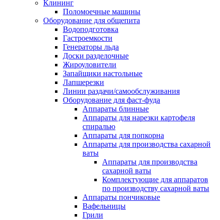
Клининг
Поломоечные машины
Оборудование для общепита
Водоподготовка
Гастроемкости
Генераторы льда
Доски разделочные
Жироуловители
Запайщики настольные
Лапшерезки
Линии раздачи/самообслуживания
Оборудование для фаст-фуда
Аппараты блинные
Аппараты для нарезки картофеля
спиралью
Аппараты для попкорна
Аппараты для производства сахарной
ваты
Аппараты для производства
сахарной ваты
Комплектующие для аппаратов
по производству сахарной ваты
Аппараты пончиковые
Вафельницы
Грили