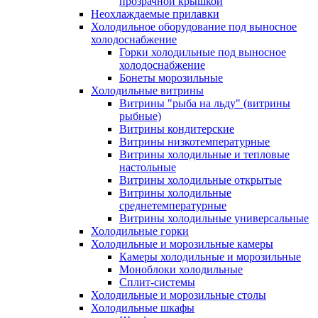
прозрачной крышкой
Неохлаждаемые прилавки
Холодильное оборудование под выносное
холодоснабжение
Горки холодильные под выносное
холодоснабжение
Бонеты морозильные
Холодильные витрины
Витрины "рыба на льду" (витрины
рыбные)
Витрины кондитерские
Витрины низкотемпературные
Витрины холодильные и тепловые
настольные
Витрины холодильные открытые
Витрины холодильные
среднетемпературные
Витрины холодильные универсальные
Холодильные горки
Холодильные и морозильные камеры
Камеры холодильные и морозильные
Моноблоки холодильные
Сплит-системы
Холодильные и морозильные столы
Холодильные шкафы