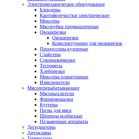
Электромеханическое оборудование
Блендеры
Картофелечистки электрические
Миксеры
Мясорубки промышленные
Овощерезки
Овощерезки
Комплектующие для овощерезок
Процессоры кухонные
Слайсеры
Соковыжималки
Тестомесы
Хлеборезки
Миксеры планетарные
Измельчители
Мясоперерабатывающее
Мясорыхлители
Фаршемешалки
Куттеры
Пилы для мяса
Шприцы колбасные
Пельменные аппараты
Дегидраторы
Автоклавы
Термостаты