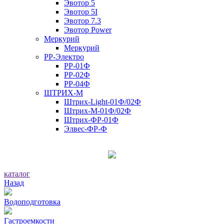
Эвотор 5
Эвотор 5I
Эвотор 7.3
Эвотор Power
Меркурий
Меркурий
РР-Электро
РР-01Ф
РР-02Ф
РР-04Ф
ШТРИХ-М
Штрих-Light-01Ф/02Ф
Штрих-М-01Ф/02Ф
Штрих-ФР-01Ф
Элвес-ФР-Ф
каталог
Назад
Водоподготовка
Гастроемкости