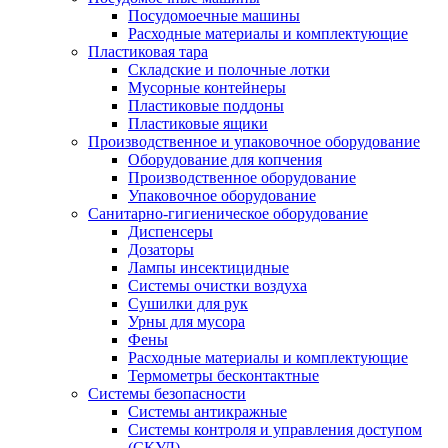
Посудомоечные машины
Расходные материалы и комплектующие
Пластиковая тара
Складские и полочные лотки
Мусорные контейнеры
Пластиковые поддоны
Пластиковые ящики
Производственное и упаковочное оборудование
Оборудование для копчения
Производственное оборудование
Упаковочное оборудование
Санитарно-гигиеническое оборудование
Диспенсеры
Дозаторы
Лампы инсектицидные
Системы очистки воздуха
Сушилки для рук
Урны для мусора
Фены
Расходные материалы и комплектующие
Термометры бесконтактные
Системы безопасности
Системы антикражные
Системы контроля и управления доступом
(СКУД)