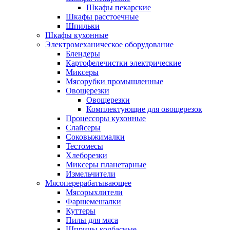
Шкафы пекарские
Шкафы расстоечные
Шпильки
Шкафы кухонные
Электромеханическое оборудование
Блендеры
Картофелечистки электрические
Миксеры
Мясорубки промышленные
Овощерезки
Овощерезки
Комплектующие для овощерезок
Процессоры кухонные
Слайсеры
Соковыжималки
Тестомесы
Хлеборезки
Миксеры планетарные
Измельчители
Мясоперерабатывающее
Мясорыхлители
Фаршемешалки
Куттеры
Пилы для мяса
Шприцы колбасные