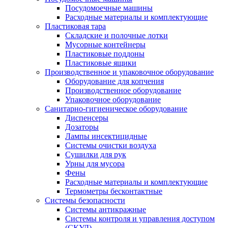
Посудомоечные машины
Расходные материалы и комплектующие
Пластиковая тара
Складские и полочные лотки
Мусорные контейнеры
Пластиковые поддоны
Пластиковые ящики
Производственное и упаковочное оборудование
Оборудование для копчения
Производственное оборудование
Упаковочное оборудование
Санитарно-гигиеническое оборудование
Диспенсеры
Дозаторы
Лампы инсектицидные
Системы очистки воздуха
Сушилки для рук
Урны для мусора
Фены
Расходные материалы и комплектующие
Термометры бесконтактные
Системы безопасности
Системы антикражные
Системы контроля и управления доступом
(СКУД)