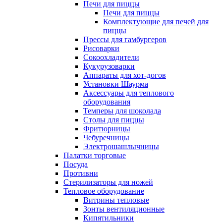
Печи для пиццы
Печи для пиццы
Комплектующие для печей для
пиццы
Прессы для гамбургеров
Рисоварки
Сокоохладители
Кукурузоварки
Аппараты для хот-догов
Установки Шаурма
Аксессуары для теплового
оборудования
Темперы для шоколада
Столы для пиццы
Фритюрницы
Чебуречницы
Электрошашлычницы
Палатки торговые
Посуда
Противни
Стерилизаторы для ножей
Тепловое оборудование
Витрины тепловые
Зонты вентиляционные
Кипятильники