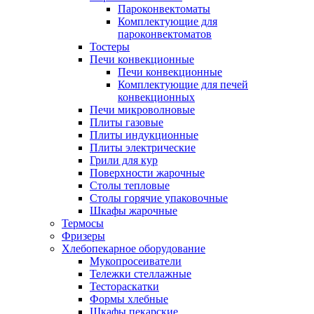
Пароконвектоматы
Комплектующие для
пароконвектоматов
Тостеры
Печи конвекционные
Печи конвекционные
Комплектующие для печей
конвекционных
Печи микроволновые
Плиты газовые
Плиты индукционные
Плиты электрические
Грили для кур
Поверхности жарочные
Столы тепловые
Столы горячие упаковочные
Шкафы жарочные
Термосы
Фризеры
Хлебопекарное оборудование
Мукопросеиватели
Тележки стеллажные
Тестораскатки
Формы хлебные
Шкафы пекарские