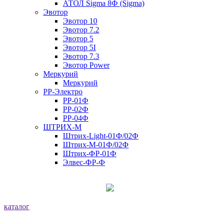
АТОЛ Sigma 8Ф (Sigma)
Эвотор
Эвотор 10
Эвотор 7.2
Эвотор 5
Эвотор 5I
Эвотор 7.3
Эвотор Power
Меркурий
Меркурий
РР-Электро
РР-01Ф
РР-02Ф
РР-04Ф
ШТРИХ-М
Штрих-Light-01Ф/02Ф
Штрих-М-01Ф/02Ф
Штрих-ФР-01Ф
Элвес-ФР-Ф
каталог