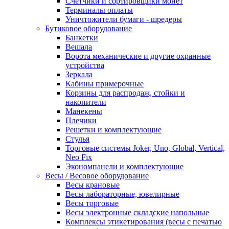
Счетчики и сортировщики монет
Терминалы оплаты
Уничтожители бумаги - шредеры
Бутиковое оборудование
Банкетки
Вешала
Ворота механические и другие охранные
устройства
Зеркала
Кабины примерочные
Корзины для распродаж, стойки и
накопители
Манекены
Плечики
Решетки и комплектующие
Стулья
Торговые системы Joker, Uno, Global, Vertical,
Neo Fix
Экономпанели и комплектующие
Весы / Весовое оборудование
Весы крановые
Весы лабораторные, ювелирные
Весы торговые
Весы электронные складские напольные
Комплексы этикетирования (весы с печатью