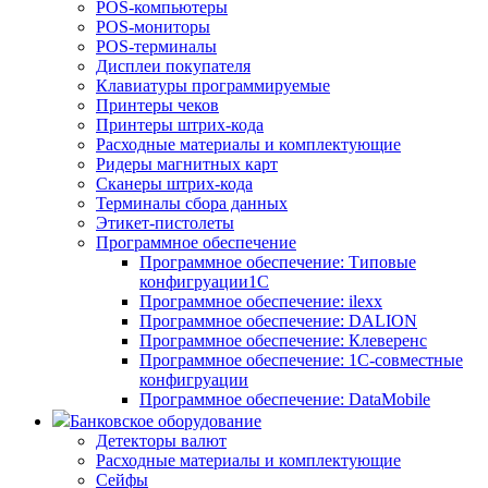
POS-компьютеры
POS-мониторы
POS-терминалы
Дисплеи покупателя
Клавиатуры программируемые
Принтеры чеков
Принтеры штрих-кода
Расходные материалы и комплектующие
Ридеры магнитных карт
Сканеры штрих-кода
Терминалы сбора данных
Этикет-пистолеты
Программное обеспечение
Программное обеспечение: Типовые
конфигруации1С
Программное обеспечение: ilexx
Программное обеспечение: DALION
Программное обеспечение: Клеверенс
Программное обеспечение: 1С-совместные
конфигруации
Программное обеспечение: DataMobile
Банковское оборудование
Детекторы валют
Расходные материалы и комплектующие
Сейфы