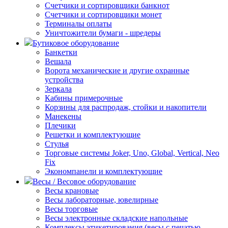
Счетчики и сортировщики банкнот
Счетчики и сортировщики монет
Терминалы оплаты
Уничтожители бумаги - шредеры
Бутиковое оборудование
Банкетки
Вешала
Ворота механические и другие охранные
устройства
Зеркала
Кабины примерочные
Корзины для распродаж, стойки и накопители
Манекены
Плечики
Решетки и комплектующие
Стулья
Торговые системы Joker, Uno, Global, Vertical, Neo
Fix
Экономпанели и комплектующие
Весы / Весовое оборудование
Весы крановые
Весы лабораторные, ювелирные
Весы торговые
Весы электронные складские напольные
Комплексы этикетирования (весы с печатью