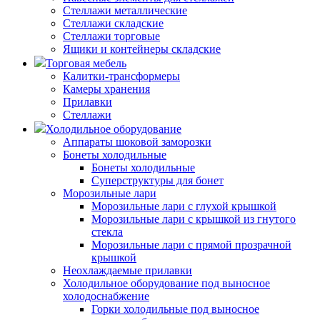
Стеллажи металлические
Стеллажи складские
Стеллажи торговые
Ящики и контейнеры складские
Торговая мебель
Калитки-трансформеры
Камеры хранения
Прилавки
Стеллажи
Холодильное оборудование
Аппараты шоковой заморозки
Бонеты холодильные
Бонеты холодильные
Суперструктуры для бонет
Морозильные лари
Морозильные лари с глухой крышкой
Морозильные лари с крышкой из гнутого
стекла
Морозильные лари с прямой прозрачной
крышкой
Неохлаждаемые прилавки
Холодильное оборудование под выносное
холодоснабжение
Горки холодильные под выносное