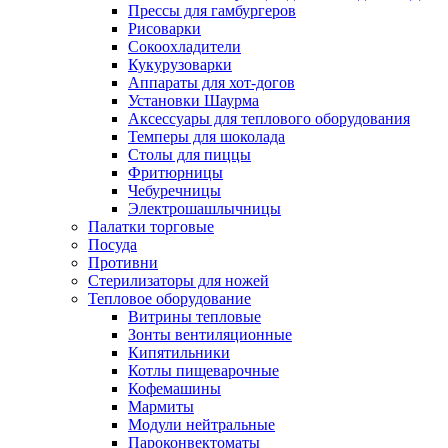
Прессы для гамбургеров
Рисоварки
Сокоохладители
Кукурузоварки
Аппараты для хот-догов
Установки Шаурма
Аксессуары для теплового оборудования
Темперы для шоколада
Столы для пиццы
Фритюрницы
Чебуречницы
Электрошашлычницы
Палатки торговые
Посуда
Противни
Стерилизаторы для ножей
Тепловое оборудование
Витрины тепловые
Зонты вентиляционные
Кипятильники
Котлы пищеварочные
Кофемашины
Мармиты
Модули нейтральные
Пароконвектоматы