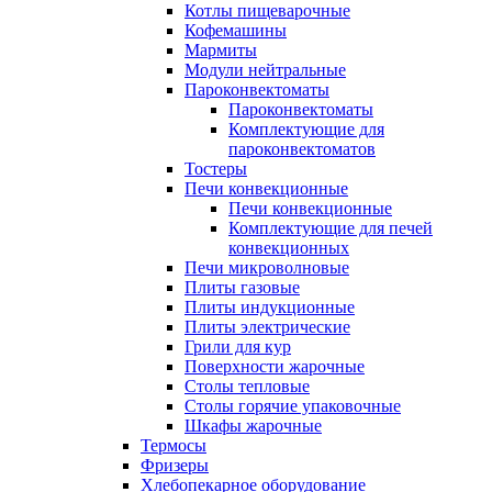
Котлы пищеварочные
Кофемашины
Мармиты
Модули нейтральные
Пароконвектоматы
Пароконвектоматы
Комплектующие для
пароконвектоматов
Тостеры
Печи конвекционные
Печи конвекционные
Комплектующие для печей
конвекционных
Печи микроволновые
Плиты газовые
Плиты индукционные
Плиты электрические
Грили для кур
Поверхности жарочные
Столы тепловые
Столы горячие упаковочные
Шкафы жарочные
Термосы
Фризеры
Хлебопекарное оборудование