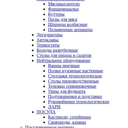
Мясорыхлители
Фаршемешалки
Куттеры
Пилы для мяса
Шприцы колбасные
Пельменные аппараты
Дегидраторы
Автоклавы
Термостаты
Колоды разрубочные
Столы для пиццы и салатов
Нейтральное оборудование
Ванны моечные
Полки кухонные настенные
Стеллажи технологические
Столы производственные
Тележки сервировочные
Урны для фудкорта
Подтоварники и подставки
Рукомойники технологические
ЛАРИ
ПОСУДА
Кастрюли, сотейники
Сковороды, казаны
Посудомоечные машины