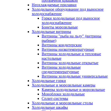
прозрачной крышкой
Неохлаждаемые прилавки
Холодильное оборудование под выносное
холодоснабжение
Горки холодильные под выносное
холодоснабжение
Бонеты морозильные
Холодильные витрины
Витрины "рыба на льду" (витрины
рыбные)
Витрины кондитерские
Витрины низкотемпературные
Витрины холодильные и тепловые
настольные
Витрины холодильные открытые
Витрины холодильные
среднетемпературные
Витрины холодильные универсальные
Холодильные горки
Холодильные и морозильные камеры
Камеры холодильные и морозильные
Моноблоки холодильные
Сплит-системы
Холодильные и морозильные столы
Холодильные шкафы