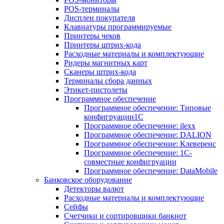
POS-терминалы
Дисплеи покупателя
Клавиатуры программируемые
Принтеры чеков
Принтеры штрих-кода
Расходные материалы и комплектующие
Ридеры магнитных карт
Сканеры штрих-кода
Терминалы сбора данных
Этикет-пистолеты
Программное обеспечение
Программное обеспечение: Типовые
конфигруации1С
Программное обеспечение: ilexx
Программное обеспечение: DALION
Программное обеспечение: Клеверенс
Программное обеспечение: 1С-
совместные конфигруации
Программное обеспечение: DataMobile
Банковское оборудование
Детекторы валют
Расходные материалы и комплектующие
Сейфы
Счетчики и сортировщики банкнот