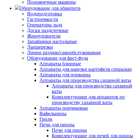
Поломоечные машины
Оборудование для общепита
Водоподготовка
Гастроемкости
Генераторы льда
Доски разделочные
Жироуловители
Запайщики настольные
Лапшерезки
Линии раздачи/самообслуживания
Оборудование для фаст-фуда
Аппараты блинные
Аппараты для нарезки картофеля спиралью
Аппараты для попкорна
Аппараты для производства сахарной ваты
Аппараты для производства сахарной
ваты
Комплектующие для аппаратов по
производству сахарной ваты
Аппараты пончиковые
Вафельницы
Грили
Печи для пиццы
Печи для пиццы
Комплектующие для печей для пиццы