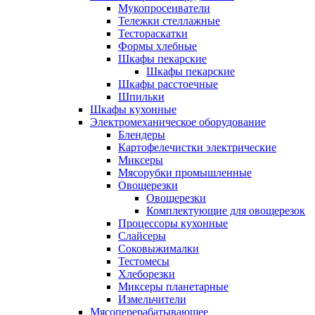
Мукопросеиватели
Тележки стеллажные
Тестораскатки
Формы хлебные
Шкафы пекарские
Шкафы пекарские
Шкафы расстоечные
Шпильки
Шкафы кухонные
Электромеханическое оборудование
Блендеры
Картофелечистки электрические
Миксеры
Мясорубки промышленные
Овощерезки
Овощерезки
Комплектующие для овощерезок
Процессоры кухонные
Слайсеры
Соковыжималки
Тестомесы
Хлеборезки
Миксеры планетарные
Измельчители
Мясоперерабатывающее