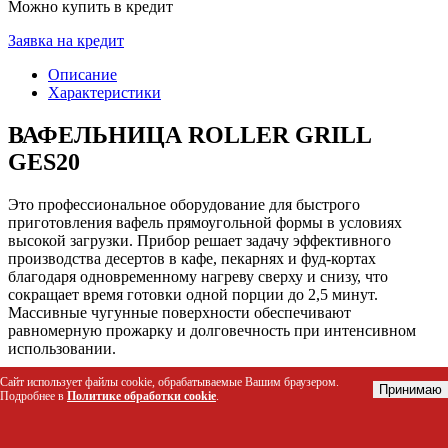
Можно купить в кредит
Заявка на кредит
Описание
Характеристики
ВАФЕЛЬНИЦА ROLLER GRILL
GES20
Это профессиональное оборудование для быстрого
приготовления вафель прямоугольной формы в условиях
высокой загрузки. Прибор решает задачу эффективного
производства десертов в кафе, пекарнях и фуд-кортах
благодаря одновременному нагреву сверху и снизу, что
сокращает время готовки одной порции до 2,5 минут.
Массивные чугунные поверхности обеспечивают
равномерную прожарку и долговечность при интенсивном
использовании.
Сайт использует файлы cookie, обрабатываемые Вашим браузером.
Кому подойдет этот товар
Принимаю
Подробнее в
Политике обработки cookie
.
Владельцы кофеен, пекарен и кондитерских
Персонал фуд-кортов и уличных точек питания (street