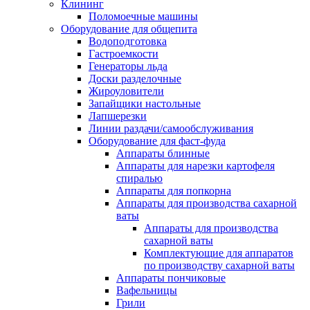
Клининг
Поломоечные машины
Оборудование для общепита
Водоподготовка
Гастроемкости
Генераторы льда
Доски разделочные
Жироуловители
Запайщики настольные
Лапшерезки
Линии раздачи/самообслуживания
Оборудование для фаст-фуда
Аппараты блинные
Аппараты для нарезки картофеля
спиралью
Аппараты для попкорна
Аппараты для производства сахарной
ваты
Аппараты для производства
сахарной ваты
Комплектующие для аппаратов
по производству сахарной ваты
Аппараты пончиковые
Вафельницы
Грили