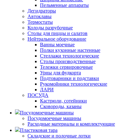
Пельменные аппараты
Дегидраторы
Автоклавы
Термостаты
Колоды разрубочные
Столы для пиццы и салатов
Нейтральное оборудование
Ванны моечные
Полки кухонные настенные
Стеллажи технологические
Столы производственные
Тележки сервировочные
Урны для фудкорта
Подтоварники и подставки
Рукомойники технологические
ЛАРИ
ПОСУДА
Кастрюли, сотейники
Сковороды, казаны
Посудомоечные машины
Посудомоечные машины
Расходные материалы и комплектующие
Пластиковая тара
Складские и полочные лотки