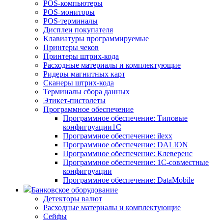
POS-компьютеры
POS-мониторы
POS-терминалы
Дисплеи покупателя
Клавиатуры программируемые
Принтеры чеков
Принтеры штрих-кода
Расходные материалы и комплектующие
Ридеры магнитных карт
Сканеры штрих-кода
Терминалы сбора данных
Этикет-пистолеты
Программное обеспечение
Программное обеспечение: Типовые
конфигруации1С
Программное обеспечение: ilexx
Программное обеспечение: DALION
Программное обеспечение: Клеверенс
Программное обеспечение: 1С-совместные
конфигруации
Программное обеспечение: DataMobile
Банковское оборудование
Детекторы валют
Расходные материалы и комплектующие
Сейфы