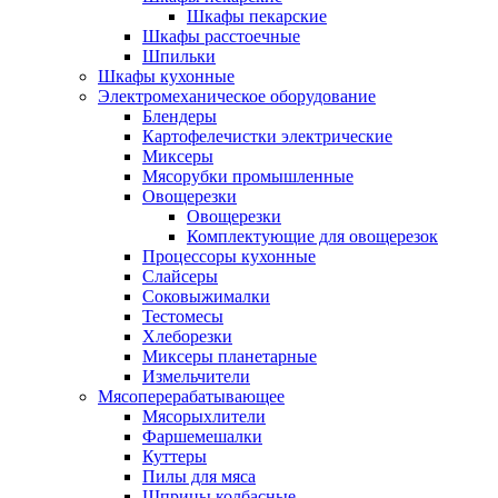
Шкафы пекарские
Шкафы расстоечные
Шпильки
Шкафы кухонные
Электромеханическое оборудование
Блендеры
Картофелечистки электрические
Миксеры
Мясорубки промышленные
Овощерезки
Овощерезки
Комплектующие для овощерезок
Процессоры кухонные
Слайсеры
Соковыжималки
Тестомесы
Хлеборезки
Миксеры планетарные
Измельчители
Мясоперерабатывающее
Мясорыхлители
Фаршемешалки
Куттеры
Пилы для мяса
Шприцы колбасные