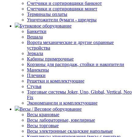
Счетчики и сортировщики банкнот
Счетчики и сортировщики монет
Терминалы оплаты
Уничтожители бумаги - шредеры
Бутиковое оборудование
Банкетки
Вешала
Ворота механические и другие охранные
устройства
Зеркала
Кабины примерочные
Корзины для распродаж, стойки и накопители
Манекены
Плечики
Решетки и комплектующие
Стулья
Торговые системы Joker, Uno, Global, Vertical, Neo
Fix
Экономпанели и комплектующие
Весы / Весовое оборудование
Весы крановые
Весы лабораторные, ювелирные
Весы торговые
Весы электронные складские напольные
Комплексы этикетирования (весы с печатью