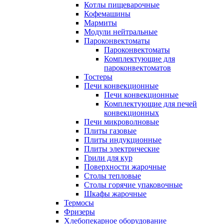
Котлы пищеварочные
Кофемашины
Мармиты
Модули нейтральные
Пароконвектоматы
Пароконвектоматы
Комплектующие для
пароконвектоматов
Тостеры
Печи конвекционные
Печи конвекционные
Комплектующие для печей
конвекционных
Печи микроволновые
Плиты газовые
Плиты индукционные
Плиты электрические
Грили для кур
Поверхности жарочные
Столы тепловые
Столы горячие упаковочные
Шкафы жарочные
Термосы
Фризеры
Хлебопекарное оборудование