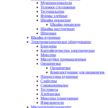
Мукопросеиватели
Тележки стеллажные
Тестораскатки
Формы хлебные
Шкафы пекарские
Шкафы пекарские
Шкафы расстоечные
Шпильки
Шкафы кухонные
Электромеханическое оборудование
Блендеры
Картофелечистки электрические
Миксеры
Мясорубки промышленные
Овощерезки
Овощерезки
Комплектующие для овощерезок
Процессоры кухонные
Слайсеры
Соковыжималки
Тестомесы
Хлеборезки
Миксеры планетарные
Измельчители
Мясоперерабатывающее