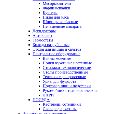
Мясорыхлители
Фаршемешалки
Куттеры
Пилы для мяса
Шприцы колбасные
Пельменные аппараты
Дегидраторы
Автоклавы
Термостаты
Колоды разрубочные
Столы для пиццы и салатов
Нейтральное оборудование
Ванны моечные
Полки кухонные настенные
Стеллажи технологические
Столы производственные
Тележки сервировочные
Урны для фудкорта
Подтоварники и подставки
Рукомойники технологические
ЛАРИ
ПОСУДА
Кастрюли, сотейники
Сковороды, казаны
Посудомоечные машины