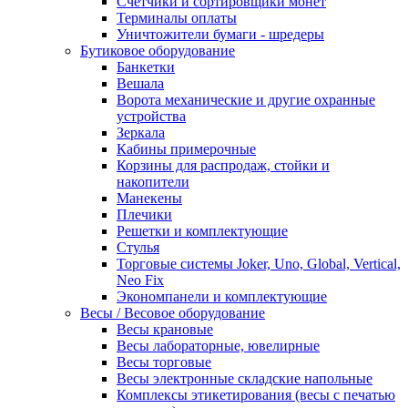
Счетчики и сортировщики монет
Терминалы оплаты
Уничтожители бумаги - шредеры
Бутиковое оборудование
Банкетки
Вешала
Ворота механические и другие охранные
устройства
Зеркала
Кабины примерочные
Корзины для распродаж, стойки и
накопители
Манекены
Плечики
Решетки и комплектующие
Стулья
Торговые системы Joker, Uno, Global, Vertical,
Neo Fix
Экономпанели и комплектующие
Весы / Весовое оборудование
Весы крановые
Весы лабораторные, ювелирные
Весы торговые
Весы электронные складские напольные
Комплексы этикетирования (весы с печатью