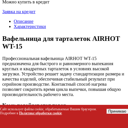
Можно купить в кредит
Заявка на кредит
Описание
Характеристики
Вафельница для тарталеток AIRHOT
WT-15
Профессиональная вафельница AIRHOT WT-15
предназначена для быстрого и равномерного выпекания
круглых и квадратных тарталеток в условиях высокой
загрузки. Устройство решает задачу стандартизации размера и
качества изделий, обеспечивая стабильный результат при
серийном производстве. Контактный способ нагрева
позволяет сократить время цикла выпечки, повышая общую
производительность рабочего места.
Кому подойдет этот товар
Сайт использует файлы cookie, обрабатываемые Вашим браузером.
Принимаю
Подробнее в
Политике обработки cookie
.
Шеф-повара и кондитеры ресторанов и кафе для
приготовления десертов и закусок
Персонал пекарен и булочных при массовом