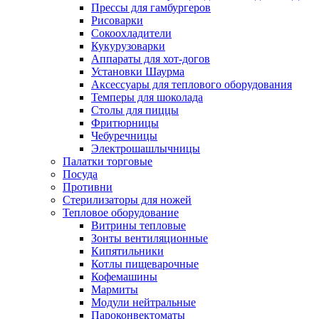
Прессы для гамбургеров
Рисоварки
Сокоохладители
Кукурузоварки
Аппараты для хот-догов
Установки Шаурма
Аксессуары для теплового оборудования
Темперы для шоколада
Столы для пиццы
Фритюрницы
Чебуречницы
Электрошашлычницы
Палатки торговые
Посуда
Противни
Стерилизаторы для ножей
Тепловое оборудование
Витрины тепловые
Зонты вентиляционные
Кипятильники
Котлы пищеварочные
Кофемашины
Мармиты
Модули нейтральные
Пароконвектоматы