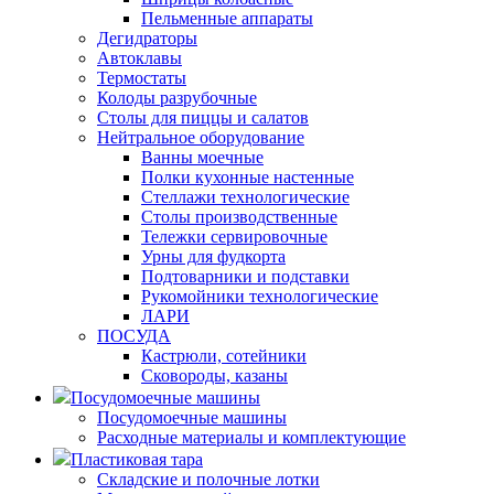
Пельменные аппараты
Дегидраторы
Автоклавы
Термостаты
Колоды разрубочные
Столы для пиццы и салатов
Нейтральное оборудование
Ванны моечные
Полки кухонные настенные
Стеллажи технологические
Столы производственные
Тележки сервировочные
Урны для фудкорта
Подтоварники и подставки
Рукомойники технологические
ЛАРИ
ПОСУДА
Кастрюли, сотейники
Сковороды, казаны
Посудомоечные машины
Посудомоечные машины
Расходные материалы и комплектующие
Пластиковая тара
Складские и полочные лотки