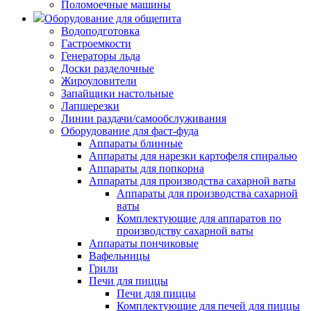
Поломоечные машины
Оборудование для общепита
Водоподготовка
Гастроемкости
Генераторы льда
Доски разделочные
Жироуловители
Запайщики настольные
Лапшерезки
Линии раздачи/самообслуживания
Оборудование для фаст-фуда
Аппараты блинные
Аппараты для нарезки картофеля спиралью
Аппараты для попкорна
Аппараты для производства сахарной ваты
Аппараты для производства сахарной
ваты
Комплектующие для аппаратов по
производству сахарной ваты
Аппараты пончиковые
Вафельницы
Грили
Печи для пиццы
Печи для пиццы
Комплектующие для печей для пиццы