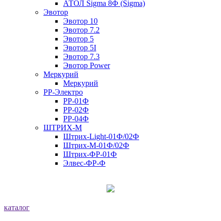
АТОЛ Sigma 8Ф (Sigma)
Эвотор
Эвотор 10
Эвотор 7.2
Эвотор 5
Эвотор 5I
Эвотор 7.3
Эвотор Power
Меркурий
Меркурий
РР-Электро
РР-01Ф
РР-02Ф
РР-04Ф
ШТРИХ-М
Штрих-Light-01Ф/02Ф
Штрих-М-01Ф/02Ф
Штрих-ФР-01Ф
Элвес-ФР-Ф
каталог