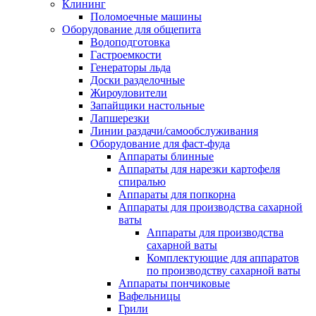
Клининг
Поломоечные машины
Оборудование для общепита
Водоподготовка
Гастроемкости
Генераторы льда
Доски разделочные
Жироуловители
Запайщики настольные
Лапшерезки
Линии раздачи/самообслуживания
Оборудование для фаст-фуда
Аппараты блинные
Аппараты для нарезки картофеля
спиралью
Аппараты для попкорна
Аппараты для производства сахарной
ваты
Аппараты для производства
сахарной ваты
Комплектующие для аппаратов
по производству сахарной ваты
Аппараты пончиковые
Вафельницы
Грили