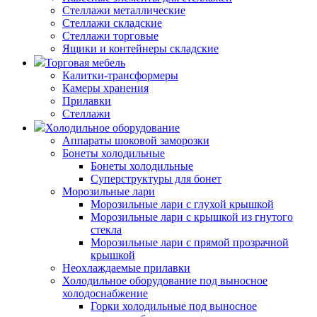
Стеллажи металлические
Стеллажи складские
Стеллажи торговые
Ящики и контейнеры складские
Торговая мебель
Калитки-трансформеры
Камеры хранения
Прилавки
Стеллажи
Холодильное оборудование
Аппараты шоковой заморозки
Бонеты холодильные
Бонеты холодильные
Суперструктуры для бонет
Морозильные лари
Морозильные лари с глухой крышкой
Морозильные лари с крышкой из гнутого
стекла
Морозильные лари с прямой прозрачной
крышкой
Неохлаждаемые прилавки
Холодильное оборудование под выносное
холодоснабжение
Горки холодильные под выносное