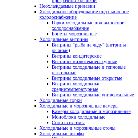
прозрачной крышкой
Неохлаждаемые прилавки
Холодильное оборудование под выносное
холодоснабжение
Горки холодильные под выносное
холодоснабжение
Бонеты морозильные
Холодильные витрины
Витрины "рыба на льду" (витрины
рыбные)
Витрины кондитерские
Витрины низкотемпературные
Витрины холодильные и тепловые
настольные
Витрины холодильные открытые
Витрины холодильные
среднетемпературные
Витрины холодильные универсальные
Холодильные горки
Холодильные и морозильные камеры
Камеры холодильные и морозильные
Моноблоки холодильные
Сплит-системы
Холодильные и морозильные столы
Холодильные шкафы