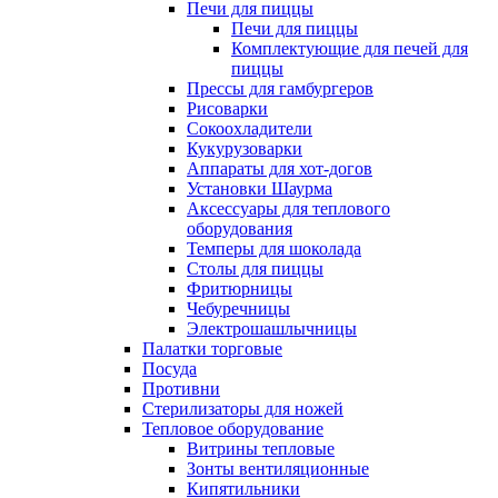
Печи для пиццы
Печи для пиццы
Комплектующие для печей для
пиццы
Прессы для гамбургеров
Рисоварки
Сокоохладители
Кукурузоварки
Аппараты для хот-догов
Установки Шаурма
Аксессуары для теплового
оборудования
Темперы для шоколада
Столы для пиццы
Фритюрницы
Чебуречницы
Электрошашлычницы
Палатки торговые
Посуда
Противни
Стерилизаторы для ножей
Тепловое оборудование
Витрины тепловые
Зонты вентиляционные
Кипятильники