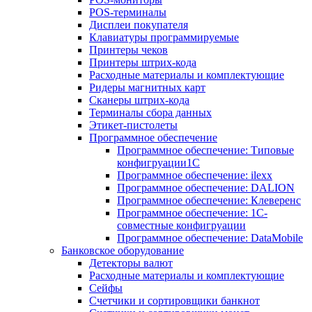
POS-терминалы
Дисплеи покупателя
Клавиатуры программируемые
Принтеры чеков
Принтеры штрих-кода
Расходные материалы и комплектующие
Ридеры магнитных карт
Сканеры штрих-кода
Терминалы сбора данных
Этикет-пистолеты
Программное обеспечение
Программное обеспечение: Типовые
конфигруации1С
Программное обеспечение: ilexx
Программное обеспечение: DALION
Программное обеспечение: Клеверенс
Программное обеспечение: 1С-
совместные конфигруации
Программное обеспечение: DataMobile
Банковское оборудование
Детекторы валют
Расходные материалы и комплектующие
Сейфы
Счетчики и сортировщики банкнот