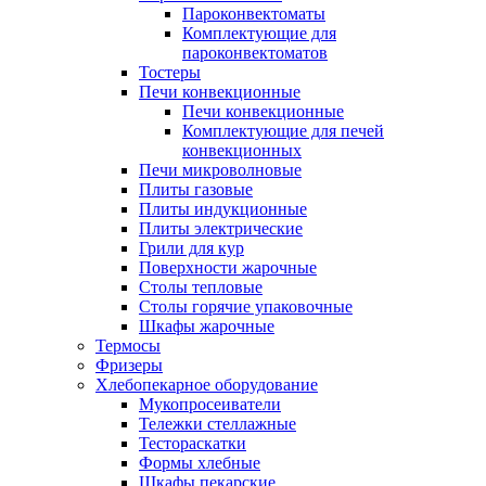
Пароконвектоматы
Комплектующие для
пароконвектоматов
Тостеры
Печи конвекционные
Печи конвекционные
Комплектующие для печей
конвекционных
Печи микроволновые
Плиты газовые
Плиты индукционные
Плиты электрические
Грили для кур
Поверхности жарочные
Столы тепловые
Столы горячие упаковочные
Шкафы жарочные
Термосы
Фризеры
Хлебопекарное оборудование
Мукопросеиватели
Тележки стеллажные
Тестораскатки
Формы хлебные
Шкафы пекарские