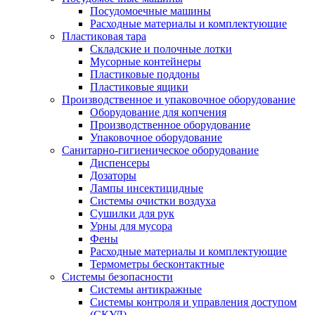
Посудомоечные машины
Расходные материалы и комплектующие
Пластиковая тара
Складские и полочные лотки
Мусорные контейнеры
Пластиковые поддоны
Пластиковые ящики
Производственное и упаковочное оборудование
Оборудование для копчения
Производственное оборудование
Упаковочное оборудование
Санитарно-гигиеническое оборудование
Диспенсеры
Дозаторы
Лампы инсектицидные
Системы очистки воздуха
Сушилки для рук
Урны для мусора
Фены
Расходные материалы и комплектующие
Термометры бесконтактные
Системы безопасности
Системы антикражные
Системы контроля и управления доступом
(СКУД)