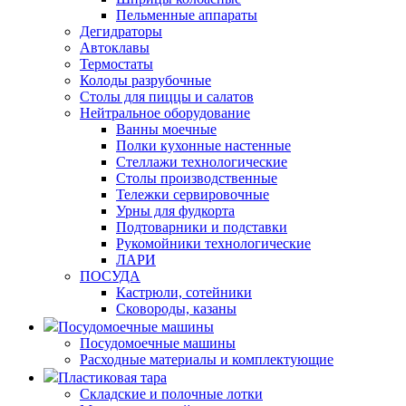
Пельменные аппараты
Дегидраторы
Автоклавы
Термостаты
Колоды разрубочные
Столы для пиццы и салатов
Нейтральное оборудование
Ванны моечные
Полки кухонные настенные
Стеллажи технологические
Столы производственные
Тележки сервировочные
Урны для фудкорта
Подтоварники и подставки
Рукомойники технологические
ЛАРИ
ПОСУДА
Кастрюли, сотейники
Сковороды, казаны
Посудомоечные машины
Посудомоечные машины
Расходные материалы и комплектующие
Пластиковая тара
Складские и полочные лотки