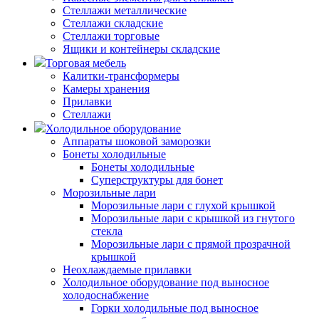
Стеллажи металлические
Стеллажи складские
Стеллажи торговые
Ящики и контейнеры складские
Торговая мебель
Калитки-трансформеры
Камеры хранения
Прилавки
Стеллажи
Холодильное оборудование
Аппараты шоковой заморозки
Бонеты холодильные
Бонеты холодильные
Суперструктуры для бонет
Морозильные лари
Морозильные лари с глухой крышкой
Морозильные лари с крышкой из гнутого
стекла
Морозильные лари с прямой прозрачной
крышкой
Неохлаждаемые прилавки
Холодильное оборудование под выносное
холодоснабжение
Горки холодильные под выносное