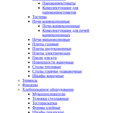
Пароконвектоматы
Комплектующие для
пароконвектоматов
Тостеры
Печи конвекционные
Печи конвекционные
Комплектующие для печей
конвекционных
Печи микроволновые
Плиты газовые
Плиты индукционные
Плиты электрические
Грили для кур
Поверхности жарочные
Столы тепловые
Столы горячие упаковочные
Шкафы жарочные
Термосы
Фризеры
Хлебопекарное оборудование
Мукопросеиватели
Тележки стеллажные
Тестораскатки
Формы хлебные
Шкафы пекарские