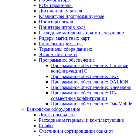
POS-терминалы
Дисплеи покупателя
Клавиатуры программируемые
Принтеры чеков
Принтеры штрих-кода
Расходные материалы и комплектующие
Ридеры магнитных карт
Сканеры штрих-кода
Терминалы сбора данных
Этикет-пистолеты
Программное обеспечение
Программное обеспечение: Типовые
конфигруации1С
Программное обеспечение: ilexx
Программное обеспечение: DALION
Программное обеспечение: Клеверенс
Программное обеспечение: 1С-
совместные конфигруации
Программное обеспечение: DataMobile
Банковское оборудование
Детекторы валют
Расходные материалы и комплектующие
Сейфы
Счетчики и сортировщики банкнот