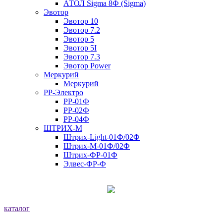
АТОЛ Sigma 8Ф (Sigma)
Эвотор
Эвотор 10
Эвотор 7.2
Эвотор 5
Эвотор 5I
Эвотор 7.3
Эвотор Power
Меркурий
Меркурий
РР-Электро
РР-01Ф
РР-02Ф
РР-04Ф
ШТРИХ-М
Штрих-Light-01Ф/02Ф
Штрих-М-01Ф/02Ф
Штрих-ФР-01Ф
Элвес-ФР-Ф
каталог