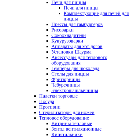
Печи для пиццы
Печи для пиццы
Комплектующие для печей для
пиццы
Прессы для гамбургеров
Рисоварки
Сокоохладители
Кукурузоварки
Аппараты для хот-догов
Установки Шаурма
Аксессуары для теплового
оборудования
Темперы для шоколада
Столы для пиццы
Фритюрницы
Чебуречницы
Электрошашлычницы
Палатки торговые
Посуда
Противни
Стерилизаторы для ножей
Тепловое оборудование
Витрины тепловые
Зонты вентиляционные
Кипятильники