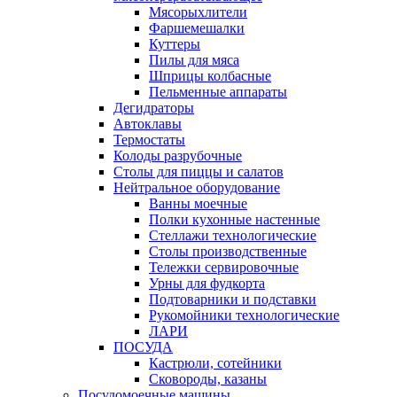
Мясорыхлители
Фаршемешалки
Куттеры
Пилы для мяса
Шприцы колбасные
Пельменные аппараты
Дегидраторы
Автоклавы
Термостаты
Колоды разрубочные
Столы для пиццы и салатов
Нейтральное оборудование
Ванны моечные
Полки кухонные настенные
Стеллажи технологические
Столы производственные
Тележки сервировочные
Урны для фудкорта
Подтоварники и подставки
Рукомойники технологические
ЛАРИ
ПОСУДА
Кастрюли, сотейники
Сковороды, казаны
Посудомоечные машины