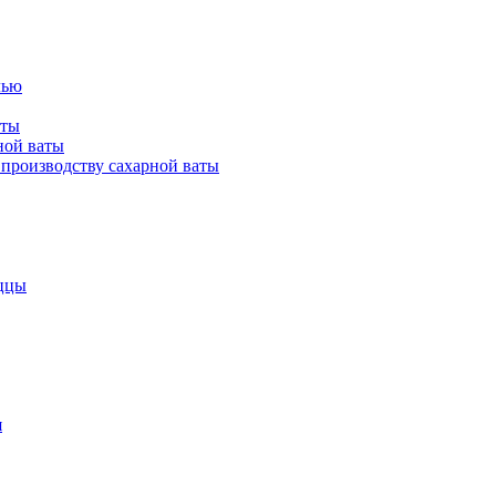
лью
аты
ной ваты
производству сахарной ваты
ццы
я