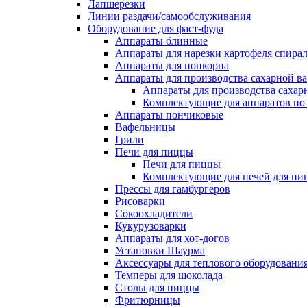
Лапшерезки
Линии раздачи/самообслуживания
Оборудование для фаст-фуда
Аппараты блинные
Аппараты для нарезки картофеля спира
Аппараты для попкорна
Аппараты для производства сахарной в
Аппараты для производства сахар
Комплектующие для аппаратов по 
Аппараты пончиковые
Вафельницы
Грили
Печи для пиццы
Печи для пиццы
Комплектующие для печей для пи
Прессы для гамбургеров
Рисоварки
Сокоохладители
Кукурузоварки
Аппараты для хот-догов
Установки Шаурма
Аксессуары для теплового оборудовани
Темперы для шоколада
Столы для пиццы
Фритюрницы