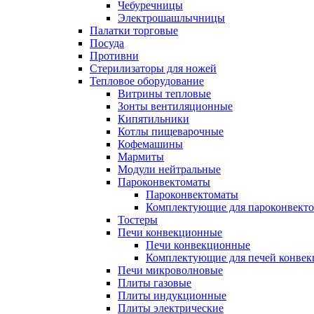
Чебуречницы
Электрошашлычницы
Палатки торговые
Посуда
Противни
Стерилизаторы для ножей
Тепловое оборудование
Витрины тепловые
Зонты вентиляционные
Кипятильники
Котлы пищеварочные
Кофемашины
Мармиты
Модули нейтральные
Пароконвектоматы
Пароконвектоматы
Комплектующие для пароконвекто
Тостеры
Печи конвекционные
Печи конвекционные
Комплектующие для печей конве
Печи микроволновые
Плиты газовые
Плиты индукционные
Плиты электрические