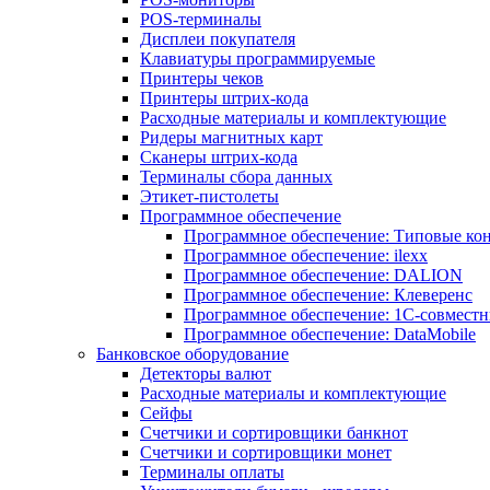
POS-терминалы
Дисплеи покупателя
Клавиатуры программируемые
Принтеры чеков
Принтеры штрих-кода
Расходные материалы и комплектующие
Ридеры магнитных карт
Сканеры штрих-кода
Терминалы сбора данных
Этикет-пистолеты
Программное обеспечение
Программное обеспечение: Типовые к
Программное обеспечение: ilexx
Программное обеспечение: DALION
Программное обеспечение: Клеверенс
Программное обеспечение: 1С-совмест
Программное обеспечение: DataMobile
Банковское оборудование
Детекторы валют
Расходные материалы и комплектующие
Сейфы
Счетчики и сортировщики банкнот
Счетчики и сортировщики монет
Терминалы оплаты