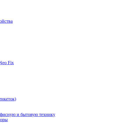
ойства
 Neo Fix
тикеток)
офисную и бытовую технику
поры