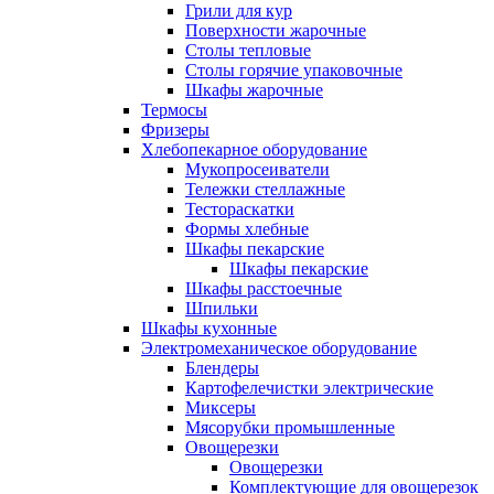
Грили для кур
Поверхности жарочные
Столы тепловые
Столы горячие упаковочные
Шкафы жарочные
Термосы
Фризеры
Хлебопекарное оборудование
Мукопросеиватели
Тележки стеллажные
Тестораскатки
Формы хлебные
Шкафы пекарские
Шкафы пекарские
Шкафы расстоечные
Шпильки
Шкафы кухонные
Электромеханическое оборудование
Блендеры
Картофелечистки электрические
Миксеры
Мясорубки промышленные
Овощерезки
Овощерезки
Комплектующие для овощерезок