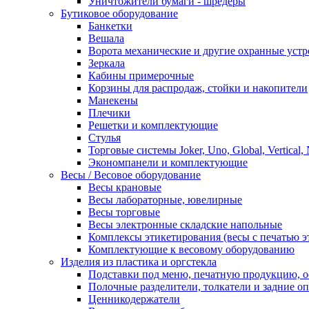
Уничтожители бумаги - шредеры
Бутиковое оборудование
Банкетки
Вешала
Ворота механические и другие охранные устр
Зеркала
Кабины примерочные
Корзины для распродаж, стойки и накопители
Манекены
Плечики
Решетки и комплектующие
Стулья
Торговые системы Joker, Uno, Global, Vertical,
Экономпанели и комплектующие
Весы / Весовое оборудование
Весы крановые
Весы лабораторные, ювелирные
Весы торговые
Весы электронные складские напольные
Комплексы этикетирования (весы с печатью э
Комплектующие к весовому оборудованию
Изделия из пластика и оргстекла
Подставки под меню, печатную продукцию, 
Полочные разделители, толкатели и задние о
Ценникодержатели