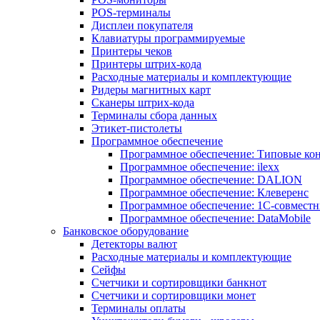
POS-терминалы
Дисплеи покупателя
Клавиатуры программируемые
Принтеры чеков
Принтеры штрих-кода
Расходные материалы и комплектующие
Ридеры магнитных карт
Сканеры штрих-кода
Терминалы сбора данных
Этикет-пистолеты
Программное обеспечение
Программное обеспечение: Типовые к
Программное обеспечение: ilexx
Программное обеспечение: DALION
Программное обеспечение: Клеверенс
Программное обеспечение: 1С-совмест
Программное обеспечение: DataMobile
Банковское оборудование
Детекторы валют
Расходные материалы и комплектующие
Сейфы
Счетчики и сортировщики банкнот
Счетчики и сортировщики монет
Терминалы оплаты