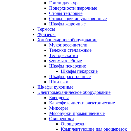
Грили для кур
Поверхности жарочные
Столы тепловые
Столы горячие упаковочные
Шкафы жарочные
Термосы
Фризеры
Хлебопекарное оборудование
Мукопросеиватели
Тележки стеллажные
Тестораскатки
Формы хлебные
Шкафы пекарские
Шкафы пекарские
Шкафы расстоечные
Шпильки
Шкафы кухонные
Электромеханическое оборудование
Блендеры
Картофелечистки электрические
Миксеры
Мясорубки промышленные
Овощерезки
Овощерезки
Комплектующие для овощерезок