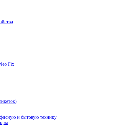
ойства
 Neo Fix
тикеток)
офисную и бытовую технику
поры