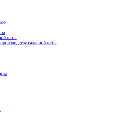
лью
аты
ной ваты
производству сахарной ваты
ццы
я