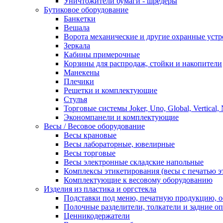
Уничтожители бумаги - шредеры
Бутиковое оборудование
Банкетки
Вешала
Ворота механические и другие охранные устр
Зеркала
Кабины примерочные
Корзины для распродаж, стойки и накопители
Манекены
Плечики
Решетки и комплектующие
Стулья
Торговые системы Joker, Uno, Global, Vertical,
Экономпанели и комплектующие
Весы / Весовое оборудование
Весы крановые
Весы лабораторные, ювелирные
Весы торговые
Весы электронные складские напольные
Комплексы этикетирования (весы с печатью э
Комплектующие к весовому оборудованию
Изделия из пластика и оргстекла
Подставки под меню, печатную продукцию, 
Полочные разделители, толкатели и задние о
Ценникодержатели