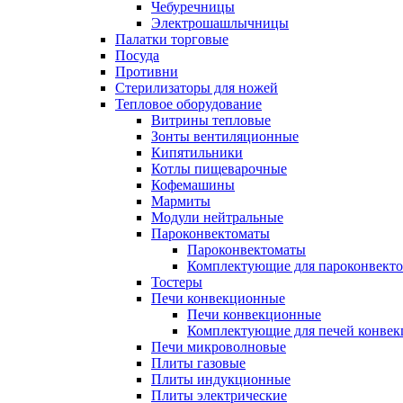
Чебуречницы
Электрошашлычницы
Палатки торговые
Посуда
Противни
Стерилизаторы для ножей
Тепловое оборудование
Витрины тепловые
Зонты вентиляционные
Кипятильники
Котлы пищеварочные
Кофемашины
Мармиты
Модули нейтральные
Пароконвектоматы
Пароконвектоматы
Комплектующие для пароконвекто
Тостеры
Печи конвекционные
Печи конвекционные
Комплектующие для печей конве
Печи микроволновые
Плиты газовые
Плиты индукционные
Плиты электрические