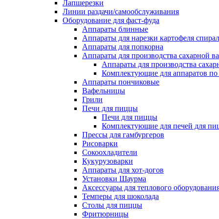
Лапшерезки
Линии раздачи/самообслуживания
Оборудование для фаст-фуда
Аппараты блинные
Аппараты для нарезки картофеля спира
Аппараты для попкорна
Аппараты для производства сахарной в
Аппараты для производства сахар
Комплектующие для аппаратов по 
Аппараты пончиковые
Вафельницы
Грили
Печи для пиццы
Печи для пиццы
Комплектующие для печей для пи
Прессы для гамбургеров
Рисоварки
Сокоохладители
Кукурузоварки
Аппараты для хот-догов
Установки Шаурма
Аксессуары для теплового оборудовани
Темперы для шоколада
Столы для пиццы
Фритюрницы