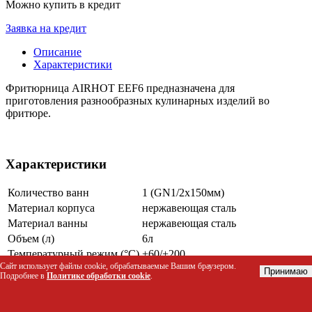
Можно купить в кредит
Заявка на кредит
Описание
Характеристики
Фритюрница AIRHOT EEF6 предназначена для
приготовления разнообразных кулинарных изделий во
фритюре.
Характеристики
Количество ванн
1 (GN1/2x150мм)
Материал корпуса
нержавеющая сталь
Материал ванны
нержавеющая сталь
Объем (л)
6л
Температурный режим (°С)
+60/+200
Сайт использует файлы cookie, обрабатываемые Вашим браузером.
Принимаю
Подробнее в
Политике обработки cookie
.
2 термостата (рабочий и аварийный)
Корзина в комплекте