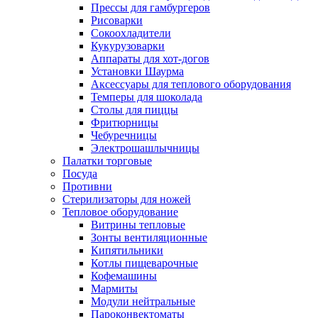
Прессы для гамбургеров
Рисоварки
Сокоохладители
Кукурузоварки
Аппараты для хот-догов
Установки Шаурма
Аксессуары для теплового оборудования
Темперы для шоколада
Столы для пиццы
Фритюрницы
Чебуречницы
Электрошашлычницы
Палатки торговые
Посуда
Противни
Стерилизаторы для ножей
Тепловое оборудование
Витрины тепловые
Зонты вентиляционные
Кипятильники
Котлы пищеварочные
Кофемашины
Мармиты
Модули нейтральные
Пароконвектоматы