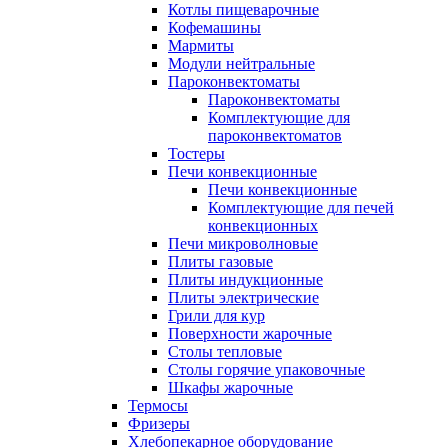
Котлы пищеварочные
Кофемашины
Мармиты
Модули нейтральные
Пароконвектоматы
Пароконвектоматы
Комплектующие для
пароконвектоматов
Тостеры
Печи конвекционные
Печи конвекционные
Комплектующие для печей
конвекционных
Печи микроволновые
Плиты газовые
Плиты индукционные
Плиты электрические
Грили для кур
Поверхности жарочные
Столы тепловые
Столы горячие упаковочные
Шкафы жарочные
Термосы
Фризеры
Хлебопекарное оборудование