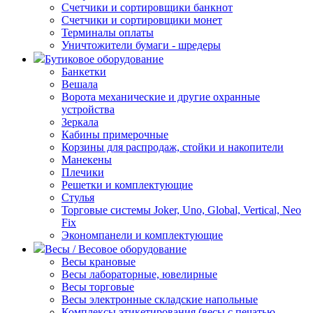
Счетчики и сортировщики банкнот
Счетчики и сортировщики монет
Терминалы оплаты
Уничтожители бумаги - шредеры
Бутиковое оборудование
Банкетки
Вешала
Ворота механические и другие охранные
устройства
Зеркала
Кабины примерочные
Корзины для распродаж, стойки и накопители
Манекены
Плечики
Решетки и комплектующие
Стулья
Торговые системы Joker, Uno, Global, Vertical, Neo
Fix
Экономпанели и комплектующие
Весы / Весовое оборудование
Весы крановые
Весы лабораторные, ювелирные
Весы торговые
Весы электронные складские напольные
Комплексы этикетирования (весы с печатью