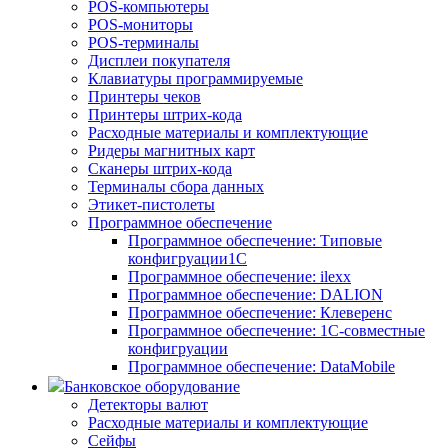
POS-компьютеры
POS-мониторы
POS-терминалы
Дисплеи покупателя
Клавиатуры программируемые
Принтеры чеков
Принтеры штрих-кода
Расходные материалы и комплектующие
Ридеры магнитных карт
Сканеры штрих-кода
Терминалы сбора данных
Этикет-пистолеты
Программное обеспечение
Программное обеспечение: Типовые
конфигруации1С
Программное обеспечение: ilexx
Программное обеспечение: DALION
Программное обеспечение: Клеверенс
Программное обеспечение: 1С-совместные
конфигруации
Программное обеспечение: DataMobile
Банковское оборудование
Детекторы валют
Расходные материалы и комплектующие
Сейфы