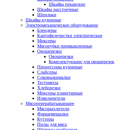
Шкафы пекарские
Шкафы расстоечные
Шпильки
Шкафы кухонные
Электромеханическое оборудование
Блендеры
Картофелечистки электрические
Миксеры
Мясорубки промышленные
Овощерезки
Овощерезки
Комплектующие для овощерезок
Процессоры кухонные
Слайсеры
Соковыжималки
Тестомесы
Хлеборезки
Миксеры планетарные
Измельчители
Мясоперерабатывающее
Мясорыхлители
Фаршемешалки
Куттеры
Пилы для мяса
Шприцы колбасные