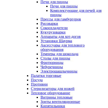
Печи для пиццы
Печи для пиццы
Комплектующие для печей для
пиццы
Прессы для гамбургеров
Рисоварки
Сокоохладители
Кукурузоварки
Аппараты для хот-догов
Установки Шаурма
Аксессуары для теплового
оборудования
Темперы для шоколада
Столы для пиццы
Фритюрницы
Чебуречницы
Электрошашлычницы
Палатки торговые
Посуда
Противни
Стерилизаторы для ножей
Тепловое оборудование
Витрины тепловые
Зонты вентиляционные
Кипятильники