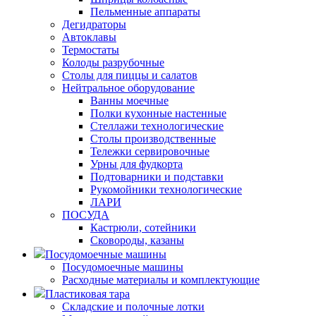
Пельменные аппараты
Дегидраторы
Автоклавы
Термостаты
Колоды разрубочные
Столы для пиццы и салатов
Нейтральное оборудование
Ванны моечные
Полки кухонные настенные
Стеллажи технологические
Столы производственные
Тележки сервировочные
Урны для фудкорта
Подтоварники и подставки
Рукомойники технологические
ЛАРИ
ПОСУДА
Кастрюли, сотейники
Сковороды, казаны
Посудомоечные машины
Посудомоечные машины
Расходные материалы и комплектующие
Пластиковая тара
Складские и полочные лотки