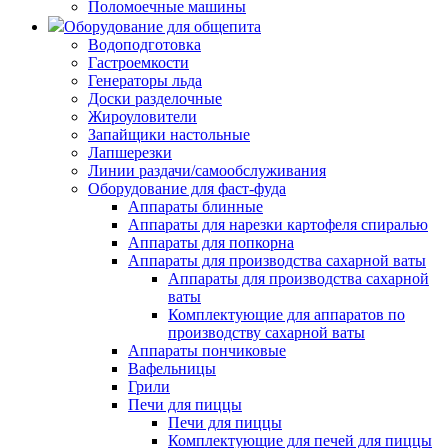
Поломоечные машины
Оборудование для общепита
Водоподготовка
Гастроемкости
Генераторы льда
Доски разделочные
Жироуловители
Запайщики настольные
Лапшерезки
Линии раздачи/самообслуживания
Оборудование для фаст-фуда
Аппараты блинные
Аппараты для нарезки картофеля спиралью
Аппараты для попкорна
Аппараты для производства сахарной ваты
Аппараты для производства сахарной
ваты
Комплектующие для аппаратов по
производству сахарной ваты
Аппараты пончиковые
Вафельницы
Грили
Печи для пиццы
Печи для пиццы
Комплектующие для печей для пиццы