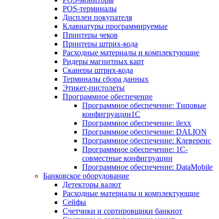
POS-терминалы
Дисплеи покупателя
Клавиатуры программируемые
Принтеры чеков
Принтеры штрих-кода
Расходные материалы и комплектующие
Ридеры магнитных карт
Сканеры штрих-кода
Терминалы сбора данных
Этикет-пистолеты
Программное обеспечение
Программное обеспечение: Типовые
конфигруации1С
Программное обеспечение: ilexx
Программное обеспечение: DALION
Программное обеспечение: Клеверенс
Программное обеспечение: 1С-
совместные конфигруации
Программное обеспечение: DataMobile
Банковское оборудование
Детекторы валют
Расходные материалы и комплектующие
Сейфы
Счетчики и сортировщики банкнот