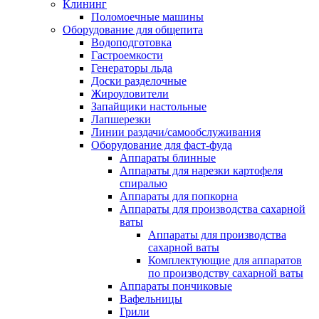
Клининг
Поломоечные машины
Оборудование для общепита
Водоподготовка
Гастроемкости
Генераторы льда
Доски разделочные
Жироуловители
Запайщики настольные
Лапшерезки
Линии раздачи/самообслуживания
Оборудование для фаст-фуда
Аппараты блинные
Аппараты для нарезки картофеля
спиралью
Аппараты для попкорна
Аппараты для производства сахарной
ваты
Аппараты для производства
сахарной ваты
Комплектующие для аппаратов
по производству сахарной ваты
Аппараты пончиковые
Вафельницы
Грили