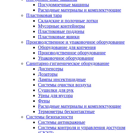
Посудомоечные машины
Расходные материалы и комплектующие
Пластиковая тара
Складские и полочные лотки
Мусорные контейнеры
Пластиковые поддоны
Пластиковые ящики
Производственное и упаковочное оборудование
Оборудование для копчения
Производственное оборудование
Упаковочное оборудование
Санитарно-гигиеническое оборудование
Диспенсеры
Дозаторы
Лампы инсектицидные
Системы очистки воздуха
Сушилки для рук
Урны для мусора
Фены
Расходные материалы и комплектующие
Термометры бесконтактные
Системы безопасности
Системы антикражные
Системы контроля и управления доступом
(СКУД)