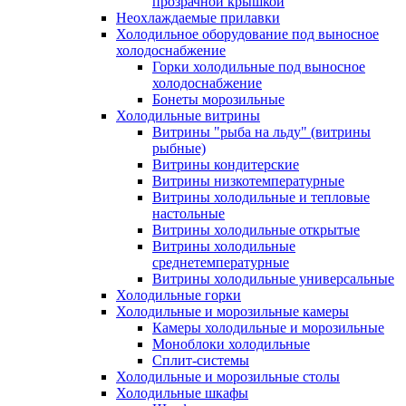
прозрачной крышкой
Неохлаждаемые прилавки
Холодильное оборудование под выносное
холодоснабжение
Горки холодильные под выносное
холодоснабжение
Бонеты морозильные
Холодильные витрины
Витрины "рыба на льду" (витрины
рыбные)
Витрины кондитерские
Витрины низкотемпературные
Витрины холодильные и тепловые
настольные
Витрины холодильные открытые
Витрины холодильные
среднетемпературные
Витрины холодильные универсальные
Холодильные горки
Холодильные и морозильные камеры
Камеры холодильные и морозильные
Моноблоки холодильные
Сплит-системы
Холодильные и морозильные столы
Холодильные шкафы