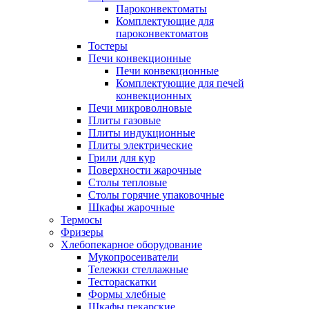
Пароконвектоматы
Комплектующие для
пароконвектоматов
Тостеры
Печи конвекционные
Печи конвекционные
Комплектующие для печей
конвекционных
Печи микроволновые
Плиты газовые
Плиты индукционные
Плиты электрические
Грили для кур
Поверхности жарочные
Столы тепловые
Столы горячие упаковочные
Шкафы жарочные
Термосы
Фризеры
Хлебопекарное оборудование
Мукопросеиватели
Тележки стеллажные
Тестораскатки
Формы хлебные
Шкафы пекарские