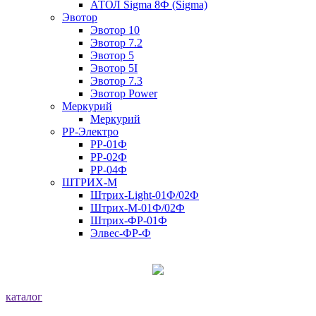
АТОЛ Sigma 8Ф (Sigma)
Эвотор
Эвотор 10
Эвотор 7.2
Эвотор 5
Эвотор 5I
Эвотор 7.3
Эвотор Power
Меркурий
Меркурий
РР-Электро
РР-01Ф
РР-02Ф
РР-04Ф
ШТРИХ-М
Штрих-Light-01Ф/02Ф
Штрих-М-01Ф/02Ф
Штрих-ФР-01Ф
Элвес-ФР-Ф
каталог