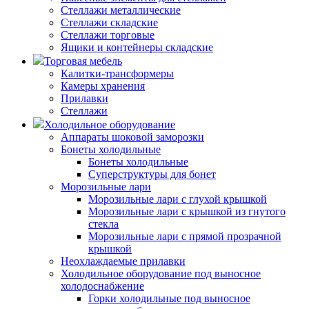
Стеллажи металлические
Стеллажи складские
Стеллажи торговые
Ящики и контейнеры складские
Торговая мебель
Калитки-трансформеры
Камеры хранения
Прилавки
Стеллажи
Холодильное оборудование
Аппараты шоковой заморозки
Бонеты холодильные
Бонеты холодильные
Суперструктуры для бонет
Морозильные лари
Морозильные лари с глухой крышкой
Морозильные лари с крышкой из гнутого
стекла
Морозильные лари с прямой прозрачной
крышкой
Неохлаждаемые прилавки
Холодильное оборудование под выносное
холодоснабжение
Горки холодильные под выносное