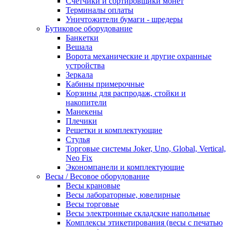
Счетчики и сортировщики монет
Терминалы оплаты
Уничтожители бумаги - шредеры
Бутиковое оборудование
Банкетки
Вешала
Ворота механические и другие охранные
устройства
Зеркала
Кабины примерочные
Корзины для распродаж, стойки и
накопители
Манекены
Плечики
Решетки и комплектующие
Стулья
Торговые системы Joker, Uno, Global, Vertical,
Neo Fix
Экономпанели и комплектующие
Весы / Весовое оборудование
Весы крановые
Весы лабораторные, ювелирные
Весы торговые
Весы электронные складские напольные
Комплексы этикетирования (весы с печатью