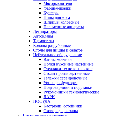
Мясорыхлители
Фаршемешалки
Куттеры
Пилы для мяса
Шприцы колбасные
Пельменные аппараты
Дегидраторы
Автоклавы
Термостаты
Колоды разрубочные
Столы для пиццы и салатов
Нейтральное оборудование
Ванны моечные
Полки кухонные настенные
Стеллажи технологические
Столы производственные
Тележки сервировочные
Урны для фудкорта
Подтоварники и подставки
Рукомойники технологические
ЛАРИ
ПОСУДА
Кастрюли, сотейники
Сковороды, казаны
Посудомоечные машины