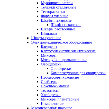
Мукопросеиватели
Тележки стеллажные
Тестораскатки
Формы хлебные
Шкафы пекарские
Шкафы пекарские
Шкафы расстоечные
Шпильки
Шкафы кухонные
Электромеханическое оборудование
Блендеры
Картофелечистки электрические
Миксеры
Мясорубки промышленные
Овощерезки
Овощерезки
Комплектующие для овощерезок
Процессоры кухонные
Слайсеры
Соковыжималки
Тестомесы
Хлеборезки
Миксеры планетарные
Измельчители
Мясоперерабатывающее