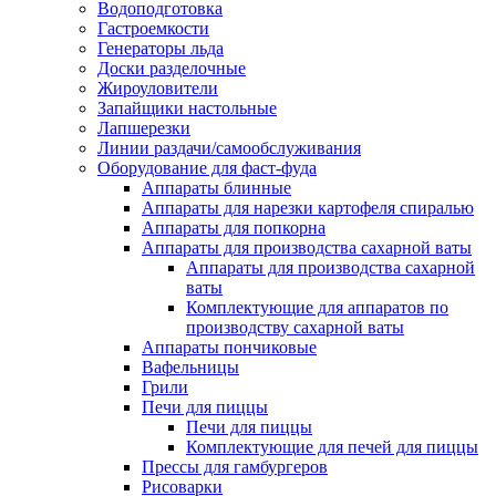
Водоподготовка
Гастроемкости
Генераторы льда
Доски разделочные
Жироуловители
Запайщики настольные
Лапшерезки
Линии раздачи/самообслуживания
Оборудование для фаст-фуда
Аппараты блинные
Аппараты для нарезки картофеля спиралью
Аппараты для попкорна
Аппараты для производства сахарной ваты
Аппараты для производства сахарной
ваты
Комплектующие для аппаратов по
производству сахарной ваты
Аппараты пончиковые
Вафельницы
Грили
Печи для пиццы
Печи для пиццы
Комплектующие для печей для пиццы
Прессы для гамбургеров
Рисоварки