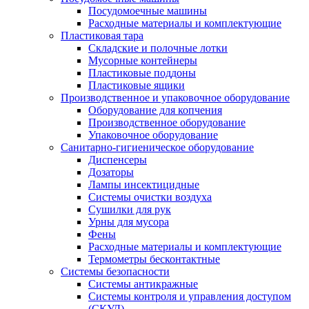
Посудомоечные машины
Расходные материалы и комплектующие
Пластиковая тара
Складские и полочные лотки
Мусорные контейнеры
Пластиковые поддоны
Пластиковые ящики
Производственное и упаковочное оборудование
Оборудование для копчения
Производственное оборудование
Упаковочное оборудование
Санитарно-гигиеническое оборудование
Диспенсеры
Дозаторы
Лампы инсектицидные
Системы очистки воздуха
Сушилки для рук
Урны для мусора
Фены
Расходные материалы и комплектующие
Термометры бесконтактные
Системы безопасности
Системы антикражные
Системы контроля и управления доступом
(СКУД)