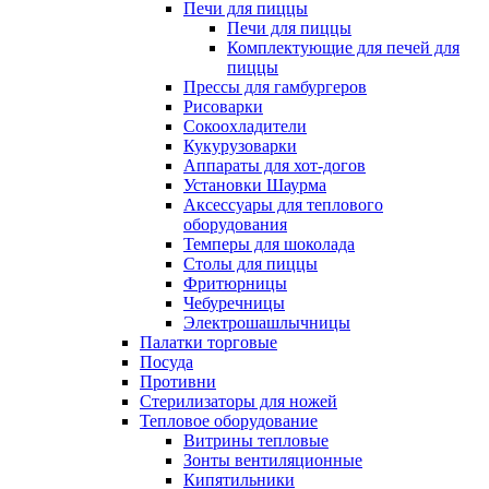
Печи для пиццы
Печи для пиццы
Комплектующие для печей для
пиццы
Прессы для гамбургеров
Рисоварки
Сокоохладители
Кукурузоварки
Аппараты для хот-догов
Установки Шаурма
Аксессуары для теплового
оборудования
Темперы для шоколада
Столы для пиццы
Фритюрницы
Чебуречницы
Электрошашлычницы
Палатки торговые
Посуда
Противни
Стерилизаторы для ножей
Тепловое оборудование
Витрины тепловые
Зонты вентиляционные
Кипятильники