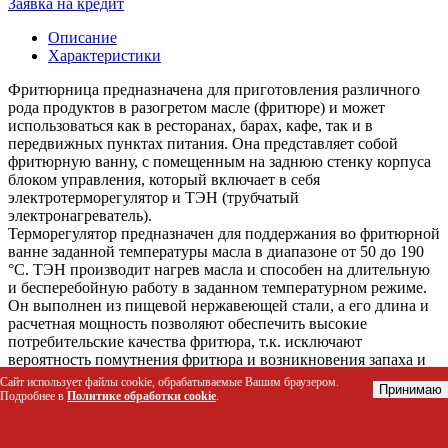
Заявка на кредит
Описание
Характеристики
Фритюрница предназначена для приготовления различного
рода продуктов в разогретом масле (фритюре) и может
использоваться как в ресторанах, барах, кафе, так и в
передвижных пунктах питания. Она представляет собой
фритюрную ванну, с помещенным на заднюю стенку корпуса
блоком управления, который включает в себя
электротерморегулятор и ТЭН (трубчатый
электронагреватель).
Терморегулятор предназначен для поддержания во фритюрной
ванне заданной температуры масла в диапазоне от 50 до 190
°C. ТЭН производит нагрев масла и способен на длительную
и бесперебойную работу в заданном температурном режиме.
Он выполнен из пищевой нержавеющей стали, а его длина и
расчетная мощность позволяют обеспечить высокие
потребительские качества фритюра, т.к. исключают
вероятность помутнения фритюра и возникновения запаха и
привкуса горечи в нем.
Сайт использует файлы cookie, обрабатываемые Вашим браузером.
Принимаю
Фритюрная ванна состоит из корпуса ванны и самой ванны.
Подробнее в
Политике обработки cookie
.
Оба элемента выполнены из пищевой нержавеющей стали.
Ванна имеет кран для слива отработанного фритюра.