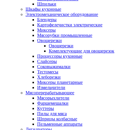
Шпильки
Шкафы кухонные
Электромеханическое оборудование
Блендеры
Картофелечистки электрические
Миксеры
Мясорубки промышленные
Овощерезки
Овощерезки
Комплектующие для овощерезок
Процессоры кухонные
Слайсеры
Соковыжималки
Тестомесы
Хлеборезки
Миксеры планетарные
Измельчители
Мясоперерабатывающее
Мясорыхлители
Фаршемешалки
Куттеры
Пилы для мяса
Шприцы колбасные
Пельменные аппараты
Дегидраторы