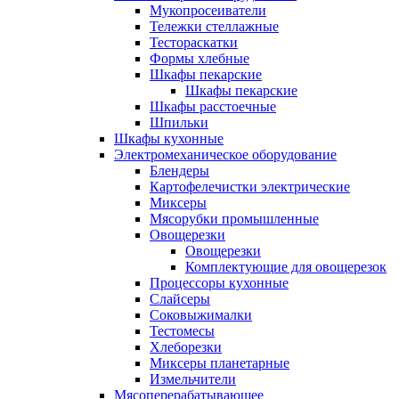
Мукопросеиватели
Тележки стеллажные
Тестораскатки
Формы хлебные
Шкафы пекарские
Шкафы пекарские
Шкафы расстоечные
Шпильки
Шкафы кухонные
Электромеханическое оборудование
Блендеры
Картофелечистки электрические
Миксеры
Мясорубки промышленные
Овощерезки
Овощерезки
Комплектующие для овощерезок
Процессоры кухонные
Слайсеры
Соковыжималки
Тестомесы
Хлеборезки
Миксеры планетарные
Измельчители
Мясоперерабатывающее