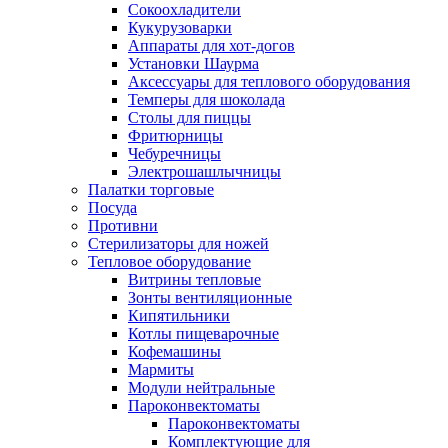
Сокоохладители
Кукурузоварки
Аппараты для хот-догов
Установки Шаурма
Аксессуары для теплового оборудования
Темперы для шоколада
Столы для пиццы
Фритюрницы
Чебуречницы
Электрошашлычницы
Палатки торговые
Посуда
Противни
Стерилизаторы для ножей
Тепловое оборудование
Витрины тепловые
Зонты вентиляционные
Кипятильники
Котлы пищеварочные
Кофемашины
Мармиты
Модули нейтральные
Пароконвектоматы
Пароконвектоматы
Комплектующие для