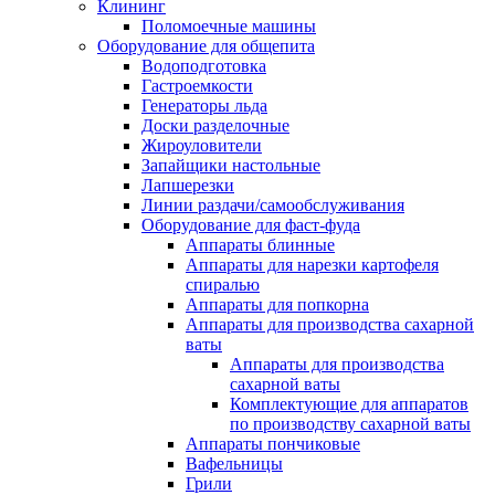
Клининг
Поломоечные машины
Оборудование для общепита
Водоподготовка
Гастроемкости
Генераторы льда
Доски разделочные
Жироуловители
Запайщики настольные
Лапшерезки
Линии раздачи/самообслуживания
Оборудование для фаст-фуда
Аппараты блинные
Аппараты для нарезки картофеля
спиралью
Аппараты для попкорна
Аппараты для производства сахарной
ваты
Аппараты для производства
сахарной ваты
Комплектующие для аппаратов
по производству сахарной ваты
Аппараты пончиковые
Вафельницы
Грили