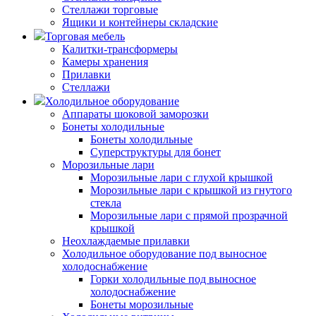
Стеллажи торговые
Ящики и контейнеры складские
Торговая мебель
Калитки-трансформеры
Камеры хранения
Прилавки
Стеллажи
Холодильное оборудование
Аппараты шоковой заморозки
Бонеты холодильные
Бонеты холодильные
Суперструктуры для бонет
Морозильные лари
Морозильные лари с глухой крышкой
Морозильные лари с крышкой из гнутого
стекла
Морозильные лари с прямой прозрачной
крышкой
Неохлаждаемые прилавки
Холодильное оборудование под выносное
холодоснабжение
Горки холодильные под выносное
холодоснабжение
Бонеты морозильные