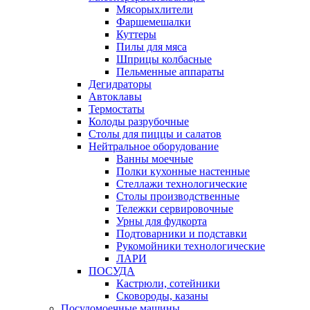
Мясорыхлители
Фаршемешалки
Куттеры
Пилы для мяса
Шприцы колбасные
Пельменные аппараты
Дегидраторы
Автоклавы
Термостаты
Колоды разрубочные
Столы для пиццы и салатов
Нейтральное оборудование
Ванны моечные
Полки кухонные настенные
Стеллажи технологические
Столы производственные
Тележки сервировочные
Урны для фудкорта
Подтоварники и подставки
Рукомойники технологические
ЛАРИ
ПОСУДА
Кастрюли, сотейники
Сковороды, казаны
Посудомоечные машины