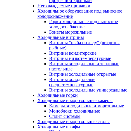
прозрачной крышкой
Неохлаждаемые прилавки
Холодильное оборудование под выносное
холодоснабжение
Горки холодильные под выносное
холодоснабжение
Бонеты морозильные
Холодильные витрины
Витрины "рыба на льду" (витрины
рыбные)
Витрины кондитерские
Витрины низкотемпературные
Витрины холодильные и тепловые
настольные
Витрины холодильные открытые
Витрины холодильные
среднетемпературные
Витрины холодильные универсальные
Холодильные горки
Холодильные и морозильные камеры
Камеры холодильные и морозильные
Моноблоки холодильные
Сплит-системы
Холодильные и морозильные столы
Холодильные шкафы