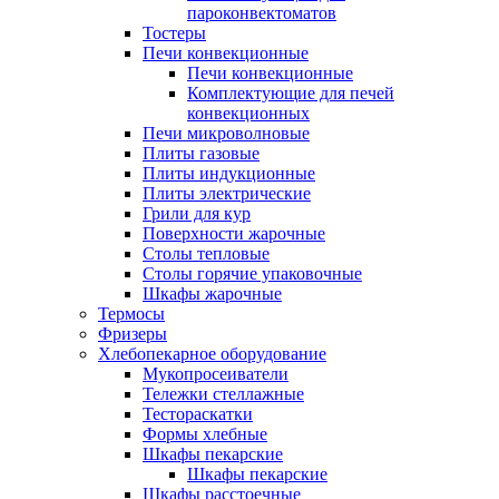
пароконвектоматов
Тостеры
Печи конвекционные
Печи конвекционные
Комплектующие для печей
конвекционных
Печи микроволновые
Плиты газовые
Плиты индукционные
Плиты электрические
Грили для кур
Поверхности жарочные
Столы тепловые
Столы горячие упаковочные
Шкафы жарочные
Термосы
Фризеры
Хлебопекарное оборудование
Мукопросеиватели
Тележки стеллажные
Тестораскатки
Формы хлебные
Шкафы пекарские
Шкафы пекарские
Шкафы расстоечные