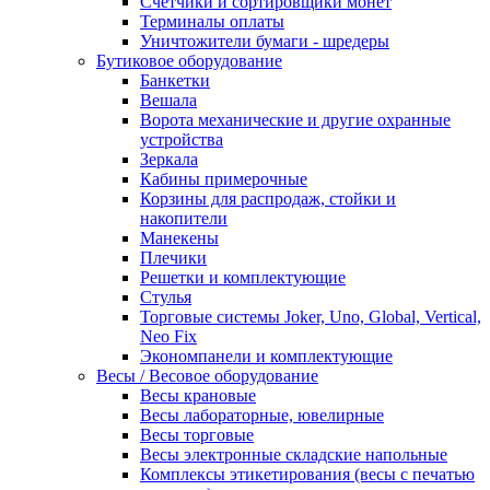
Счетчики и сортировщики монет
Терминалы оплаты
Уничтожители бумаги - шредеры
Бутиковое оборудование
Банкетки
Вешала
Ворота механические и другие охранные
устройства
Зеркала
Кабины примерочные
Корзины для распродаж, стойки и
накопители
Манекены
Плечики
Решетки и комплектующие
Стулья
Торговые системы Joker, Uno, Global, Vertical,
Neo Fix
Экономпанели и комплектующие
Весы / Весовое оборудование
Весы крановые
Весы лабораторные, ювелирные
Весы торговые
Весы электронные складские напольные
Комплексы этикетирования (весы с печатью