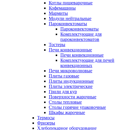
Котлы пищеварочные
Кофемашины
Мармиты
Модули нейтральные
Пароконвектоматы
Пароконвектоматы
Комплектующие для
пароконвектоматов
Тостеры
Печи конвекционные
Печи конвекционные
Комплектующие для печей
конвекционных
Печи микроволновые
Плиты газовые
Плиты индукционные
Плиты электрические
Грили для кур
Поверхности жарочные
Столы тепловые
Столы горячие упаковочные
Шкафы жарочные
Термосы
Фризеры
Хлебопекарное оборудование