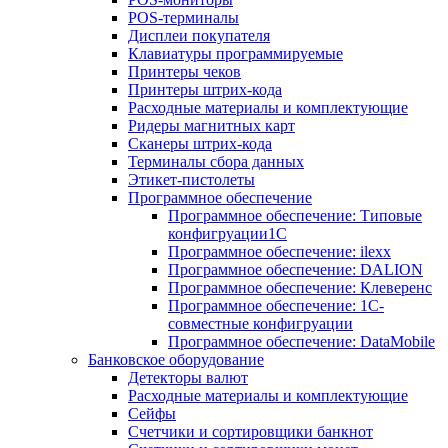
POS-терминалы
Дисплеи покупателя
Клавиатуры программируемые
Принтеры чеков
Принтеры штрих-кода
Расходные материалы и комплектующие
Ридеры магнитных карт
Сканеры штрих-кода
Терминалы сбора данных
Этикет-пистолеты
Программное обеспечение
Программное обеспечение: Типовые
конфигруации1С
Программное обеспечение: ilexx
Программное обеспечение: DALION
Программное обеспечение: Клеверенс
Программное обеспечение: 1С-
совместные конфигруации
Программное обеспечение: DataMobile
Банковское оборудование
Детекторы валют
Расходные материалы и комплектующие
Сейфы
Счетчики и сортировщики банкнот