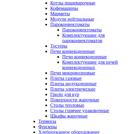
Котлы пищеварочные
Кофемашины
Мармиты
Модули нейтральные
Пароконвектоматы
Пароконвектоматы
Комплектующие для
пароконвектоматов
Тостеры
Печи конвекционные
Печи конвекционные
Комплектующие для печей
конвекционных
Печи микроволновые
Плиты газовые
Плиты индукционные
Плиты электрические
Грили для кур
Поверхности жарочные
Столы тепловые
Столы горячие упаковочные
Шкафы жарочные
Термосы
Фризеры
Хлебопекарное оборудование