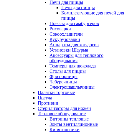
Печи для пиццы
Печи для пиццы
Комплектующие для печей для
пиццы
Прессы для гамбургеров
Рисоварки
Сокоохладители
Кукурузоварки
Аппараты для хот-догов
Установки Шаурма
Аксессуары для теплового
оборудования
Темперы для шоколада
Столы для пиццы
Фритюрницы
Чебуречницы
Электрошашлычницы
Палатки торговые
Посуда
Противни
Стерилизаторы для ножей
Тепловое оборудование
Витрины тепловые
Зонты вентиляционные
Кипятильники