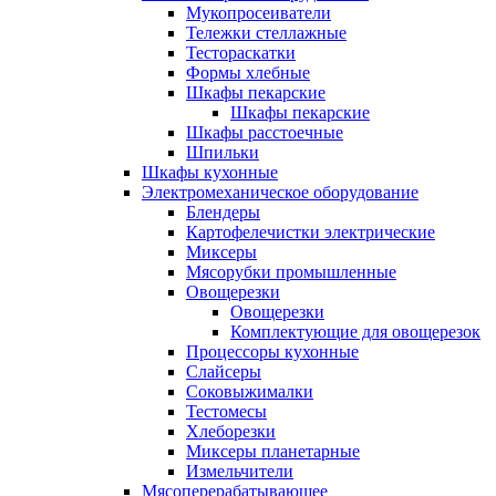
Мукопросеиватели
Тележки стеллажные
Тестораскатки
Формы хлебные
Шкафы пекарские
Шкафы пекарские
Шкафы расстоечные
Шпильки
Шкафы кухонные
Электромеханическое оборудование
Блендеры
Картофелечистки электрические
Миксеры
Мясорубки промышленные
Овощерезки
Овощерезки
Комплектующие для овощерезок
Процессоры кухонные
Слайсеры
Соковыжималки
Тестомесы
Хлеборезки
Миксеры планетарные
Измельчители
Мясоперерабатывающее