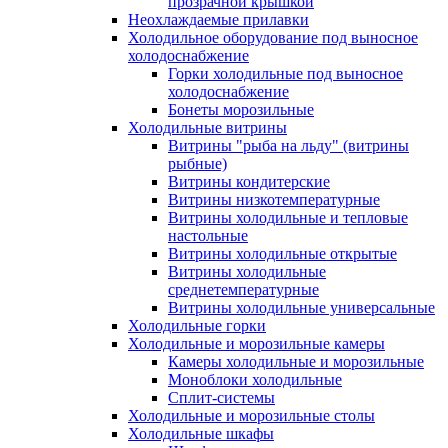
прозрачной крышкой
Неохлаждаемые прилавки
Холодильное оборудование под выносное
холодоснабжение
Горки холодильные под выносное
холодоснабжение
Бонеты морозильные
Холодильные витрины
Витрины "рыба на льду" (витрины
рыбные)
Витрины кондитерские
Витрины низкотемпературные
Витрины холодильные и тепловые
настольные
Витрины холодильные открытые
Витрины холодильные
среднетемпературные
Витрины холодильные универсальные
Холодильные горки
Холодильные и морозильные камеры
Камеры холодильные и морозильные
Моноблоки холодильные
Сплит-системы
Холодильные и морозильные столы
Холодильные шкафы