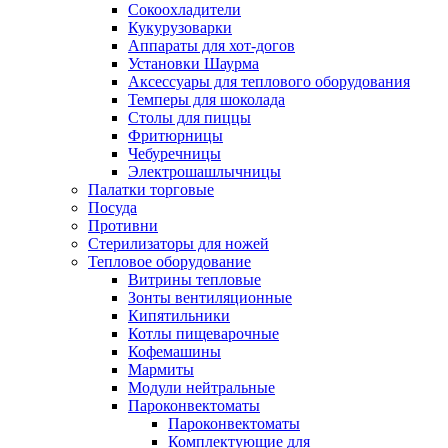
Сокоохладители
Кукурузоварки
Аппараты для хот-догов
Установки Шаурма
Аксессуары для теплового оборудования
Темперы для шоколада
Столы для пиццы
Фритюрницы
Чебуречницы
Электрошашлычницы
Палатки торговые
Посуда
Противни
Стерилизаторы для ножей
Тепловое оборудование
Витрины тепловые
Зонты вентиляционные
Кипятильники
Котлы пищеварочные
Кофемашины
Мармиты
Модули нейтральные
Пароконвектоматы
Пароконвектоматы
Комплектующие для