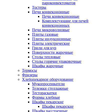
пароконвектоматов
Тостеры
Печи конвекционные
Печи конвекционные
Комплектующие для печей
конвекционных
Печи микроволновые
Плиты газовые
Плиты индукционные
Плиты электрические
Грили для кур
Поверхности жарочные
Столы тепловые
Столы горячие упаковочные
Шкафы жарочные
Термосы
Фризеры
Хлебопекарное оборудование
Мукопросеиватели
Тележки стеллажные
Тестораскатки
Формы хлебные
Шкафы пекарские
Шкафы пекарские
Шкафы расстоечные