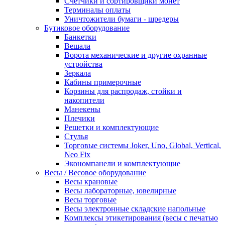
Счетчики и сортировщики монет
Терминалы оплаты
Уничтожители бумаги - шредеры
Бутиковое оборудование
Банкетки
Вешала
Ворота механические и другие охранные
устройства
Зеркала
Кабины примерочные
Корзины для распродаж, стойки и
накопители
Манекены
Плечики
Решетки и комплектующие
Стулья
Торговые системы Joker, Uno, Global, Vertical,
Neo Fix
Экономпанели и комплектующие
Весы / Весовое оборудование
Весы крановые
Весы лабораторные, ювелирные
Весы торговые
Весы электронные складские напольные
Комплексы этикетирования (весы с печатью