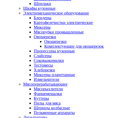
Шпильки
Шкафы кухонные
Электромеханическое оборудование
Блендеры
Картофелечистки электрические
Миксеры
Мясорубки промышленные
Овощерезки
Овощерезки
Комплектующие для овощерезок
Процессоры кухонные
Слайсеры
Соковыжималки
Тестомесы
Хлеборезки
Миксеры планетарные
Измельчители
Мясоперерабатывающее
Мясорыхлители
Фаршемешалки
Куттеры
Пилы для мяса
Шприцы колбасные
Пельменные аппараты
Дегидраторы