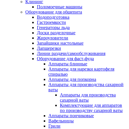
Клининг
Поломоечные машины
Оборудование для общепита
Водоподготовка
Гастроемкости
Генераторы льда
Доски разделочные
Жироуловители
Запайщики настольные
Лапшерезки
Линии раздачи/самообслуживания
Оборудование для фаст-фуда
Аппараты блинные
Аппараты для нарезки картофеля
спиралью
Аппараты для попкорна
Аппараты для производства сахарной
ваты
Аппараты для производства
сахарной ваты
Комплектующие для аппаратов
по производству сахарной ваты
Аппараты пончиковые
Вафельницы
Грили