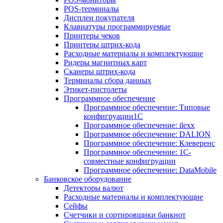
POS-терминалы
Дисплеи покупателя
Клавиатуры программируемые
Принтеры чеков
Принтеры штрих-кода
Расходные материалы и комплектующие
Ридеры магнитных карт
Сканеры штрих-кода
Терминалы сбора данных
Этикет-пистолеты
Программное обеспечение
Программное обеспечение: Типовые
конфигруации1С
Программное обеспечение: ilexx
Программное обеспечение: DALION
Программное обеспечение: Клеверенс
Программное обеспечение: 1С-
совместные конфигруации
Программное обеспечение: DataMobile
Банковское оборудование
Детекторы валют
Расходные материалы и комплектующие
Сейфы
Счетчики и сортировщики банкнот