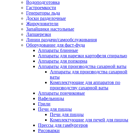
Водоподготовка
Гастроемкости
Генераторы льда
Доски разделочные
Жироуловители
Запайщики настольные
Лапшерезки
Линии раздачи/самообслуживания
Оборудование для фаст-фуда
Аппараты блинные
Аппараты для нарезки картофеля спиралью
Аппараты для попкорна
Аппараты для производства сахарной ваты
Аппараты для производства сахарной
ваты
Комплектующие для аппаратов по
производству сахарной ваты
Аппараты пончиковые
Вафельницы
Грили
Печи для пиццы
Печи для пиццы
Комплектующие для печей для пиццы
Прессы для гамбургеров
Рисоварки