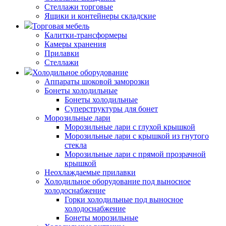
Стеллажи торговые
Ящики и контейнеры складские
Торговая мебель
Калитки-трансформеры
Камеры хранения
Прилавки
Стеллажи
Холодильное оборудование
Аппараты шоковой заморозки
Бонеты холодильные
Бонеты холодильные
Суперструктуры для бонет
Морозильные лари
Морозильные лари с глухой крышкой
Морозильные лари с крышкой из гнутого
стекла
Морозильные лари с прямой прозрачной
крышкой
Неохлаждаемые прилавки
Холодильное оборудование под выносное
холодоснабжение
Горки холодильные под выносное
холодоснабжение
Бонеты морозильные