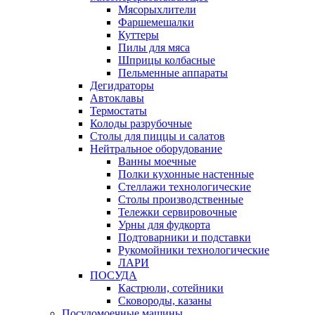
Мясорыхлители
Фаршемешалки
Куттеры
Пилы для мяса
Шприцы колбасные
Пельменные аппараты
Дегидраторы
Автоклавы
Термостаты
Колоды разрубочные
Столы для пиццы и салатов
Нейтральное оборудование
Ванны моечные
Полки кухонные настенные
Стеллажи технологические
Столы производственные
Тележки сервировочные
Урны для фудкорта
Подтоварники и подставки
Рукомойники технологические
ЛАРИ
ПОСУДА
Кастрюли, сотейники
Сковороды, казаны
Посудомоечные машины