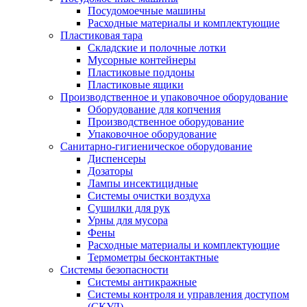
Посудомоечные машины
Расходные материалы и комплектующие
Пластиковая тара
Складские и полочные лотки
Мусорные контейнеры
Пластиковые поддоны
Пластиковые ящики
Производственное и упаковочное оборудование
Оборудование для копчения
Производственное оборудование
Упаковочное оборудование
Санитарно-гигиеническое оборудование
Диспенсеры
Дозаторы
Лампы инсектицидные
Системы очистки воздуха
Сушилки для рук
Урны для мусора
Фены
Расходные материалы и комплектующие
Термометры бесконтактные
Системы безопасности
Системы антикражные
Системы контроля и управления доступом
(СКУД)