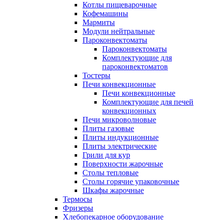
Котлы пищеварочные
Кофемашины
Мармиты
Модули нейтральные
Пароконвектоматы
Пароконвектоматы
Комплектующие для
пароконвектоматов
Тостеры
Печи конвекционные
Печи конвекционные
Комплектующие для печей
конвекционных
Печи микроволновые
Плиты газовые
Плиты индукционные
Плиты электрические
Грили для кур
Поверхности жарочные
Столы тепловые
Столы горячие упаковочные
Шкафы жарочные
Термосы
Фризеры
Хлебопекарное оборудование