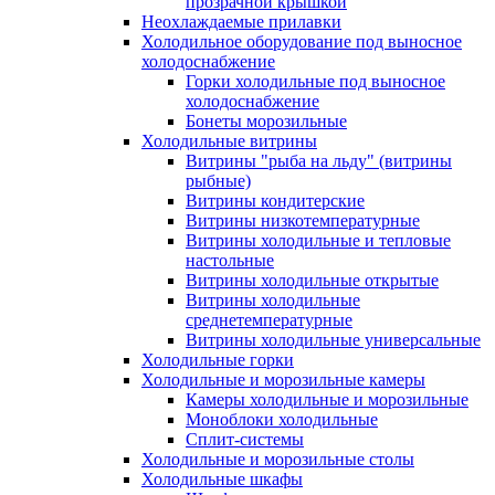
прозрачной крышкой
Неохлаждаемые прилавки
Холодильное оборудование под выносное
холодоснабжение
Горки холодильные под выносное
холодоснабжение
Бонеты морозильные
Холодильные витрины
Витрины "рыба на льду" (витрины
рыбные)
Витрины кондитерские
Витрины низкотемпературные
Витрины холодильные и тепловые
настольные
Витрины холодильные открытые
Витрины холодильные
среднетемпературные
Витрины холодильные универсальные
Холодильные горки
Холодильные и морозильные камеры
Камеры холодильные и морозильные
Моноблоки холодильные
Сплит-системы
Холодильные и морозильные столы
Холодильные шкафы