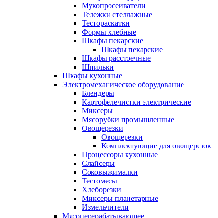
Мукопросеиватели
Тележки стеллажные
Тестораскатки
Формы хлебные
Шкафы пекарские
Шкафы пекарские
Шкафы расстоечные
Шпильки
Шкафы кухонные
Электромеханическое оборудование
Блендеры
Картофелечистки электрические
Миксеры
Мясорубки промышленные
Овощерезки
Овощерезки
Комплектующие для овощерезок
Процессоры кухонные
Слайсеры
Соковыжималки
Тестомесы
Хлеборезки
Миксеры планетарные
Измельчители
Мясоперерабатывающее