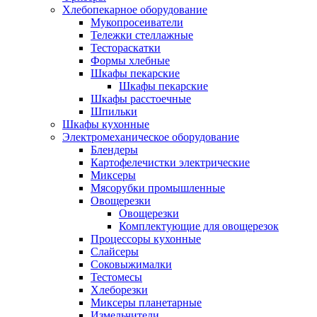
Хлебопекарное оборудование
Мукопросеиватели
Тележки стеллажные
Тестораскатки
Формы хлебные
Шкафы пекарские
Шкафы пекарские
Шкафы расстоечные
Шпильки
Шкафы кухонные
Электромеханическое оборудование
Блендеры
Картофелечистки электрические
Миксеры
Мясорубки промышленные
Овощерезки
Овощерезки
Комплектующие для овощерезок
Процессоры кухонные
Слайсеры
Соковыжималки
Тестомесы
Хлеборезки
Миксеры планетарные
Измельчители