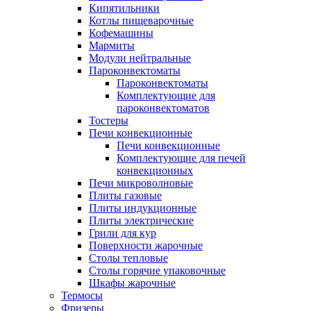
Кипятильники
Котлы пищеварочные
Кофемашины
Мармиты
Модули нейтральные
Пароконвектоматы
Пароконвектоматы
Комплектующие для
пароконвектоматов
Тостеры
Печи конвекционные
Печи конвекционные
Комплектующие для печей
конвекционных
Печи микроволновые
Плиты газовые
Плиты индукционные
Плиты электрические
Грили для кур
Поверхности жарочные
Столы тепловые
Столы горячие упаковочные
Шкафы жарочные
Термосы
Фризеры