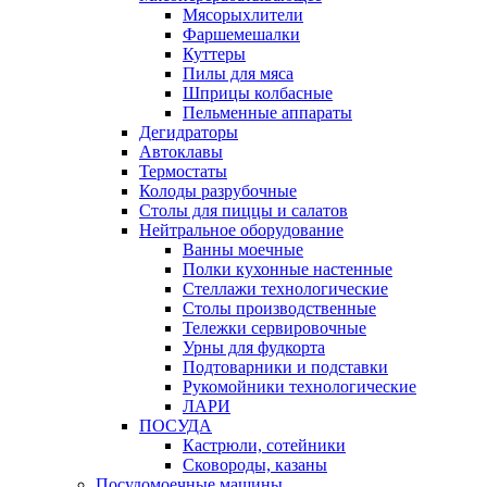
Мясорыхлители
Фаршемешалки
Куттеры
Пилы для мяса
Шприцы колбасные
Пельменные аппараты
Дегидраторы
Автоклавы
Термостаты
Колоды разрубочные
Столы для пиццы и салатов
Нейтральное оборудование
Ванны моечные
Полки кухонные настенные
Стеллажи технологические
Столы производственные
Тележки сервировочные
Урны для фудкорта
Подтоварники и подставки
Рукомойники технологические
ЛАРИ
ПОСУДА
Кастрюли, сотейники
Сковороды, казаны
Посудомоечные машины