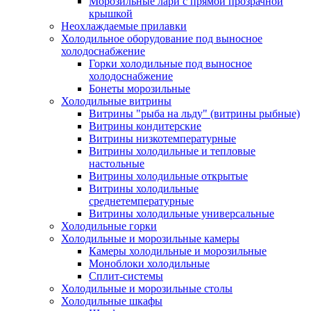
Морозильные лари с прямой прозрачной
крышкой
Неохлаждаемые прилавки
Холодильное оборудование под выносное
холодоснабжение
Горки холодильные под выносное
холодоснабжение
Бонеты морозильные
Холодильные витрины
Витрины "рыба на льду" (витрины рыбные)
Витрины кондитерские
Витрины низкотемпературные
Витрины холодильные и тепловые
настольные
Витрины холодильные открытые
Витрины холодильные
среднетемпературные
Витрины холодильные универсальные
Холодильные горки
Холодильные и морозильные камеры
Камеры холодильные и морозильные
Моноблоки холодильные
Сплит-системы
Холодильные и морозильные столы
Холодильные шкафы