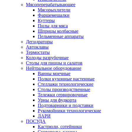
Мясоперерабатывающее
Мясорыхлители
Фаршемешалки
Куттеры
Пилы для мяса
Шприцы колбасные
Пельменные аппараты
Дегидраторы
Автоклавы
Термостаты
Колоды разрубочные
Столы для пиццы и салатов
Нейтральное оборудование
Ванны моечные
Полки кухонные настенные
Стеллажи технологические
Столы производственные
Тележки сервировочные
Урны для фудкорта
Подтоварники и подставки
Рукомойники технологические
ЛАРИ
ПОСУДА
Кастрюли, сотейники
Сковороды, казаны