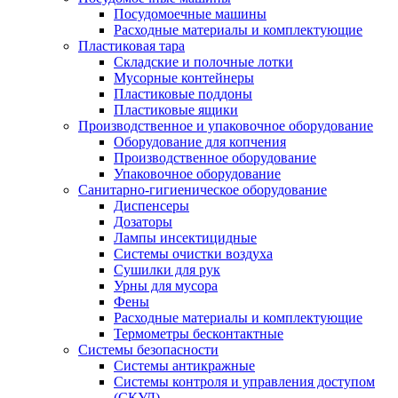
Посудомоечные машины
Расходные материалы и комплектующие
Пластиковая тара
Складские и полочные лотки
Мусорные контейнеры
Пластиковые поддоны
Пластиковые ящики
Производственное и упаковочное оборудование
Оборудование для копчения
Производственное оборудование
Упаковочное оборудование
Санитарно-гигиеническое оборудование
Диспенсеры
Дозаторы
Лампы инсектицидные
Системы очистки воздуха
Сушилки для рук
Урны для мусора
Фены
Расходные материалы и комплектующие
Термометры бесконтактные
Системы безопасности
Системы антикражные
Системы контроля и управления доступом
(СКУД)