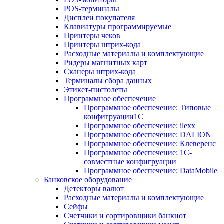
POS-терминалы
Дисплеи покупателя
Клавиатуры программируемые
Принтеры чеков
Принтеры штрих-кода
Расходные материалы и комплектующие
Ридеры магнитных карт
Сканеры штрих-кода
Терминалы сбора данных
Этикет-пистолеты
Программное обеспечение
Программное обеспечение: Типовые
конфигруации1С
Программное обеспечение: ilexx
Программное обеспечение: DALION
Программное обеспечение: Клеверенс
Программное обеспечение: 1С-
совместные конфигруации
Программное обеспечение: DataMobile
Банковское оборудование
Детекторы валют
Расходные материалы и комплектующие
Сейфы
Счетчики и сортировщики банкнот