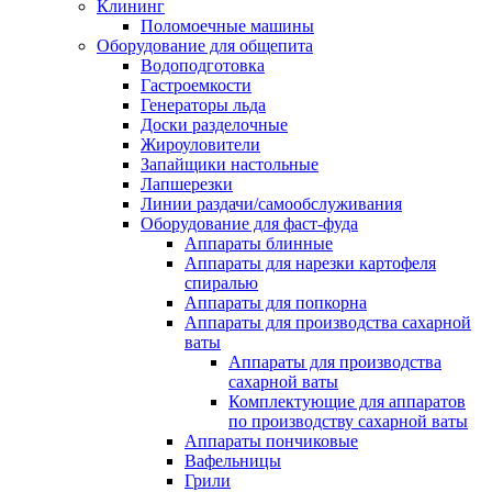
Клининг
Поломоечные машины
Оборудование для общепита
Водоподготовка
Гастроемкости
Генераторы льда
Доски разделочные
Жироуловители
Запайщики настольные
Лапшерезки
Линии раздачи/самообслуживания
Оборудование для фаст-фуда
Аппараты блинные
Аппараты для нарезки картофеля
спиралью
Аппараты для попкорна
Аппараты для производства сахарной
ваты
Аппараты для производства
сахарной ваты
Комплектующие для аппаратов
по производству сахарной ваты
Аппараты пончиковые
Вафельницы
Грили