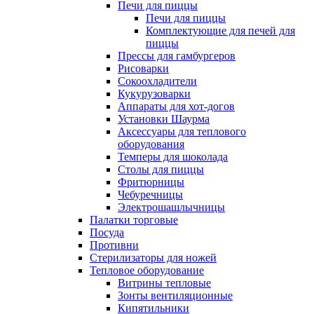
Печи для пиццы
Печи для пиццы
Комплектующие для печей для
пиццы
Прессы для гамбургеров
Рисоварки
Сокоохладители
Кукурузоварки
Аппараты для хот-догов
Установки Шаурма
Аксессуары для теплового
оборудования
Темперы для шоколада
Столы для пиццы
Фритюрницы
Чебуречницы
Электрошашлычницы
Палатки торговые
Посуда
Противни
Стерилизаторы для ножей
Тепловое оборудование
Витрины тепловые
Зонты вентиляционные
Кипятильники