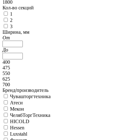
1800
Кол-во секций
1
2
3
Ширина, мм
От
До
400
475
550
625
700
Бренд/производитель
Чувашторгтехника
Атеси
Мекон
ЧелябТоргТехника
HICOLD
Hessen
Luxstahl