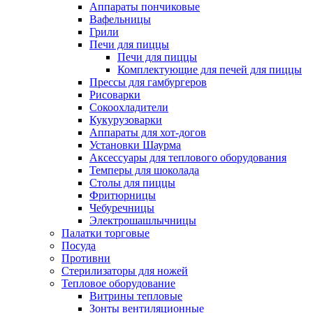
Аппараты пончиковые
Вафельницы
Грили
Печи для пиццы
Печи для пиццы
Комплектующие для печей для пиццы
Прессы для гамбургеров
Рисоварки
Сокоохладители
Кукурузоварки
Аппараты для хот-догов
Установки Шаурма
Аксессуары для теплового оборудования
Темперы для шоколада
Столы для пиццы
Фритюрницы
Чебуречницы
Электрошашлычницы
Палатки торговые
Посуда
Противни
Стерилизаторы для ножей
Тепловое оборудование
Витрины тепловые
Зонты вентиляционные