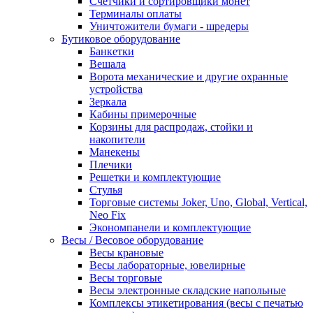
Счетчики и сортировщики монет
Терминалы оплаты
Уничтожители бумаги - шредеры
Бутиковое оборудование
Банкетки
Вешала
Ворота механические и другие охранные
устройства
Зеркала
Кабины примерочные
Корзины для распродаж, стойки и
накопители
Манекены
Плечики
Решетки и комплектующие
Стулья
Торговые системы Joker, Uno, Global, Vertical,
Neo Fix
Экономпанели и комплектующие
Весы / Весовое оборудование
Весы крановые
Весы лабораторные, ювелирные
Весы торговые
Весы электронные складские напольные
Комплексы этикетирования (весы с печатью