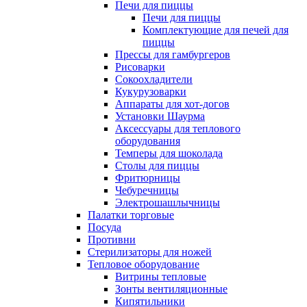
Печи для пиццы
Печи для пиццы
Комплектующие для печей для
пиццы
Прессы для гамбургеров
Рисоварки
Сокоохладители
Кукурузоварки
Аппараты для хот-догов
Установки Шаурма
Аксессуары для теплового
оборудования
Темперы для шоколада
Столы для пиццы
Фритюрницы
Чебуречницы
Электрошашлычницы
Палатки торговые
Посуда
Противни
Стерилизаторы для ножей
Тепловое оборудование
Витрины тепловые
Зонты вентиляционные
Кипятильники