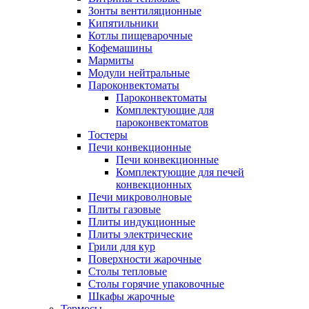
Зонты вентиляционные
Кипятильники
Котлы пищеварочные
Кофемашины
Мармиты
Модули нейтральные
Пароконвектоматы
Пароконвектоматы
Комплектующие для
пароконвектоматов
Тостеры
Печи конвекционные
Печи конвекционные
Комплектующие для печей
конвекционных
Печи микроволновые
Плиты газовые
Плиты индукционные
Плиты электрические
Грили для кур
Поверхности жарочные
Столы тепловые
Столы горячие упаковочные
Шкафы жарочные
Термосы