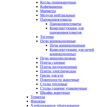
Котлы пищеварочные
Кофемашины
Мармиты
Модули нейтральные
Пароконвектоматы
Пароконвектоматы
Комплектующие для
пароконвектоматов
Тостеры
Печи конвекционные
Печи конвекционные
Комплектующие для печей
конвекционных
Печи микроволновые
Плиты газовые
Плиты индукционные
Плиты электрические
Грили для кур
Поверхности жарочные
Столы тепловые
Столы горячие упаковочные
Шкафы жарочные
Термосы
Фризеры
Хлебопекарное оборудование