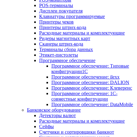
POS-терминалы
Дисплеи покупателя
Клавиатуры программируемые
Принтеры чеков
Принтеры штрих-кода
Расходные материалы и комплектующие
Ридеры магнитных карт
Сканеры штрих-кода
Терминалы сбора данных
Этикет-пистолеты
Программное обеспечение
Программное обеспечение: Типовые
конфигруации1С
Программное обеспечение: ilexx
Программное обеспечение: DALION
Программное обеспечение: Клеверенс
Программное обеспечение: 1С-
совместные конфигруации
Программное обеспечение: DataMobile
Банковское оборудование
Детекторы валют
Расходные материалы и комплектующие
Сейфы
Счетчики и сортировщики банкнот