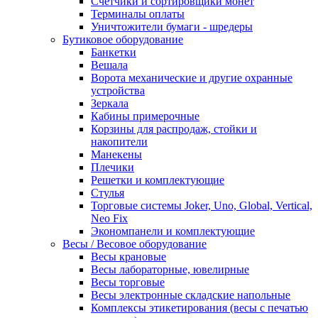
Счетчики и сортировщики монет
Терминалы оплаты
Уничтожители бумаги - шредеры
Бутиковое оборудование
Банкетки
Вешала
Ворота механические и другие охранные
устройства
Зеркала
Кабины примерочные
Корзины для распродаж, стойки и
накопители
Манекены
Плечики
Решетки и комплектующие
Стулья
Торговые системы Joker, Uno, Global, Vertical,
Neo Fix
Экономпанели и комплектующие
Весы / Весовое оборудование
Весы крановые
Весы лабораторные, ювелирные
Весы торговые
Весы электронные складские напольные
Комплексы этикетирования (весы с печатью