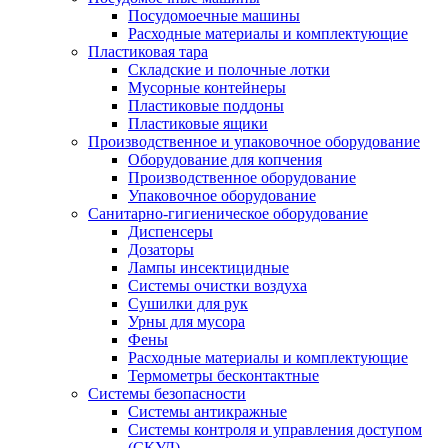
Посудомоечные машины
Расходные материалы и комплектующие
Пластиковая тара
Складские и полочные лотки
Мусорные контейнеры
Пластиковые поддоны
Пластиковые ящики
Производственное и упаковочное оборудование
Оборудование для копчения
Производственное оборудование
Упаковочное оборудование
Санитарно-гигиеническое оборудование
Диспенсеры
Дозаторы
Лампы инсектицидные
Системы очистки воздуха
Сушилки для рук
Урны для мусора
Фены
Расходные материалы и комплектующие
Термометры бесконтактные
Системы безопасности
Системы антикражные
Системы контроля и управления доступом
(СКУД)