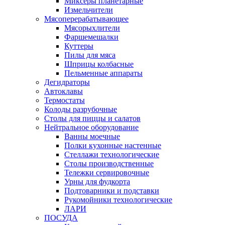
Миксеры планетарные
Измельчители
Мясоперерабатывающее
Мясорыхлители
Фаршемешалки
Куттеры
Пилы для мяса
Шприцы колбасные
Пельменные аппараты
Дегидраторы
Автоклавы
Термостаты
Колоды разрубочные
Столы для пиццы и салатов
Нейтральное оборудование
Ванны моечные
Полки кухонные настенные
Стеллажи технологические
Столы производственные
Тележки сервировочные
Урны для фудкорта
Подтоварники и подставки
Рукомойники технологические
ЛАРИ
ПОСУДА