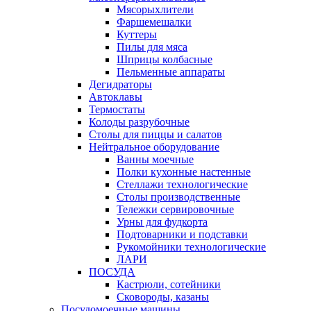
Мясорыхлители
Фаршемешалки
Куттеры
Пилы для мяса
Шприцы колбасные
Пельменные аппараты
Дегидраторы
Автоклавы
Термостаты
Колоды разрубочные
Столы для пиццы и салатов
Нейтральное оборудование
Ванны моечные
Полки кухонные настенные
Стеллажи технологические
Столы производственные
Тележки сервировочные
Урны для фудкорта
Подтоварники и подставки
Рукомойники технологические
ЛАРИ
ПОСУДА
Кастрюли, сотейники
Сковороды, казаны
Посудомоечные машины