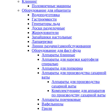
Клининг
Поломоечные машины
Оборудование для общепита
Водоподготовка
Гастроемкости
Генераторы льда
Доски разделочные
Жироуловители
Запайщики настольные
Лапшерезки
Линии раздачи/самообслуживания
Оборудование для фаст-фуда
Аппараты блинные
Аппараты для нарезки картофеля
спиралью
Аппараты для попкорна
Аппараты для производства сахарной
ваты
Аппараты для производства
сахарной ваты
Комплектующие для аппаратов
по производству сахарной ваты
Аппараты пончиковые
Вафельницы
Грили