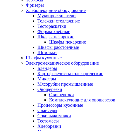
Фризеры
Хлебопекарное оборудование
Мукопросеиватели
Тележки стеллажные
Тестораскатки
Формы хлебные
Шкафы пекарские
Шкафы пекарские
Шкафы расстоечные
Шпильки
Шкафы кухонные
Электромеханическое оборудование
Блендеры
Картофелечистки электрические
Миксеры
Мясорубки промышленные
Овощерезки
Овощерезки
Комплектующие для овощерезок
Процессоры кухонные
Слайсеры
Соковыжималки
Тестомесы
Хлеборезки