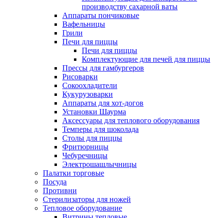
производству сахарной ваты
Аппараты пончиковые
Вафельницы
Грили
Печи для пиццы
Печи для пиццы
Комплектующие для печей для пиццы
Прессы для гамбургеров
Рисоварки
Сокоохладители
Кукурузоварки
Аппараты для хот-догов
Установки Шаурма
Аксессуары для теплового оборудования
Темперы для шоколада
Столы для пиццы
Фритюрницы
Чебуречницы
Электрошашлычницы
Палатки торговые
Посуда
Противни
Стерилизаторы для ножей
Тепловое оборудование
Витрины тепловые