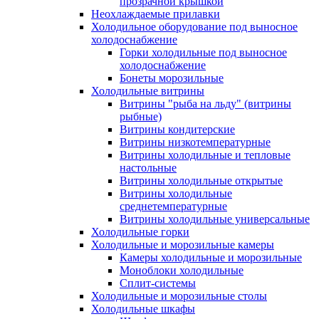
прозрачной крышкой
Неохлаждаемые прилавки
Холодильное оборудование под выносное
холодоснабжение
Горки холодильные под выносное
холодоснабжение
Бонеты морозильные
Холодильные витрины
Витрины "рыба на льду" (витрины
рыбные)
Витрины кондитерские
Витрины низкотемпературные
Витрины холодильные и тепловые
настольные
Витрины холодильные открытые
Витрины холодильные
среднетемпературные
Витрины холодильные универсальные
Холодильные горки
Холодильные и морозильные камеры
Камеры холодильные и морозильные
Моноблоки холодильные
Сплит-системы
Холодильные и морозильные столы
Холодильные шкафы