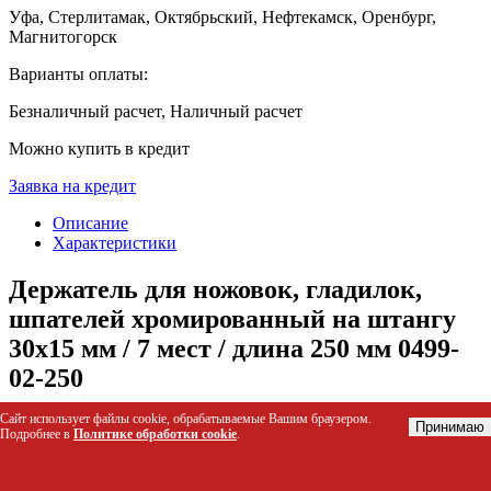
Уфа, Стерлитамак, Октябрьский, Нефтекамск, Оренбург,
Магнитогорск
Варианты оплаты:
Безналичный расчет, Наличный расчет
Можно купить в кредит
Заявка на кредит
Описание
Характеристики
Держатель для ножовок, гладилок,
шпателей хромированный на штангу
30х15 мм / 7 мест / длина 250 мм 0499-
02-250
Сайт использует файлы cookie, обрабатываемые Вашим браузером.
Хромированный держатель предназначен для удобного
Принимаю
Подробнее в
Политике обработки cookie
.
хранения и демонстрации ножовок, гладилок и шпателей в
торговых залах. Крепление рассчитано на стандартную
штангу сечением 30х15 мм, обеспечивая надежную фиксацию