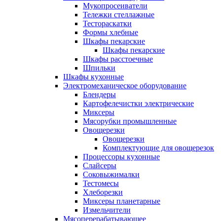
Мукопросеиватели
Тележки стеллажные
Тестораскатки
Формы хлебные
Шкафы пекарские
Шкафы пекарские
Шкафы расстоечные
Шпильки
Шкафы кухонные
Электромеханическое оборудование
Блендеры
Картофелечистки электрические
Миксеры
Мясорубки промышленные
Овощерезки
Овощерезки
Комплектующие для овощерезок
Процессоры кухонные
Слайсеры
Соковыжималки
Тестомесы
Хлеборезки
Миксеры планетарные
Измельчители
Мясоперерабатывающее