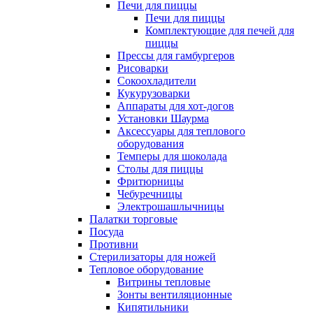
Печи для пиццы
Печи для пиццы
Комплектующие для печей для
пиццы
Прессы для гамбургеров
Рисоварки
Сокоохладители
Кукурузоварки
Аппараты для хот-догов
Установки Шаурма
Аксессуары для теплового
оборудования
Темперы для шоколада
Столы для пиццы
Фритюрницы
Чебуречницы
Электрошашлычницы
Палатки торговые
Посуда
Противни
Стерилизаторы для ножей
Тепловое оборудование
Витрины тепловые
Зонты вентиляционные
Кипятильники