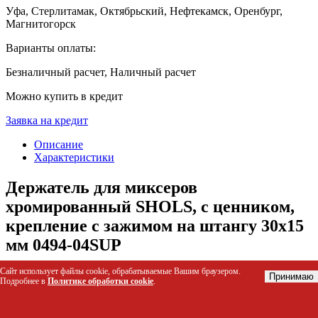
Уфа, Стерлитамак, Октябрьский, Нефтекамск, Оренбург,
Магнитогорск
Варианты оплаты:
Безналичный расчет, Наличный расчет
Можно купить в кредит
Заявка на кредит
Описание
Характеристики
Держатель для миксеров
хромированный SHOLS, с ценником,
крепление с зажимом на штангу 30х15
мм 0494-04SUP
Сайт использует файлы cookie, обрабатываемые Вашим браузером.
Хромированный держатель SHOLS предназначен для
Принимаю
Подробнее в
Политике обработки cookie
.
надежной фиксации напольных и настольных миксеров в
ванной комнате. Устройство обеспечивает удобную
эксплуатацию смесителя, предотвращая перетирание гибкого