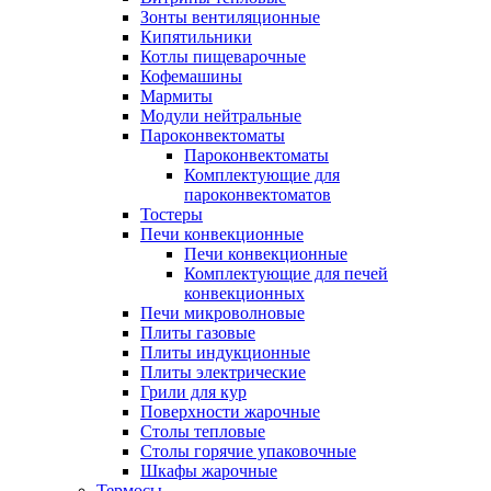
Зонты вентиляционные
Кипятильники
Котлы пищеварочные
Кофемашины
Мармиты
Модули нейтральные
Пароконвектоматы
Пароконвектоматы
Комплектующие для
пароконвектоматов
Тостеры
Печи конвекционные
Печи конвекционные
Комплектующие для печей
конвекционных
Печи микроволновые
Плиты газовые
Плиты индукционные
Плиты электрические
Грили для кур
Поверхности жарочные
Столы тепловые
Столы горячие упаковочные
Шкафы жарочные
Термосы