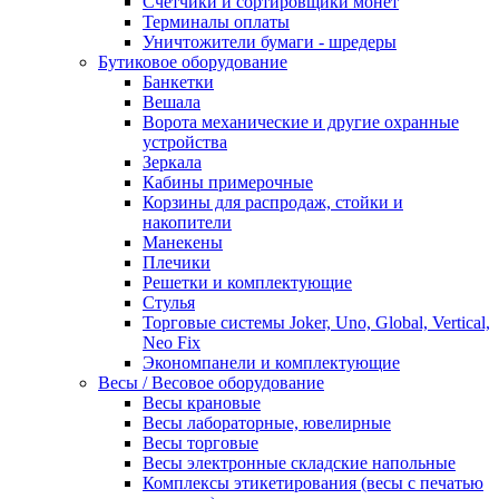
Счетчики и сортировщики монет
Терминалы оплаты
Уничтожители бумаги - шредеры
Бутиковое оборудование
Банкетки
Вешала
Ворота механические и другие охранные
устройства
Зеркала
Кабины примерочные
Корзины для распродаж, стойки и
накопители
Манекены
Плечики
Решетки и комплектующие
Стулья
Торговые системы Joker, Uno, Global, Vertical,
Neo Fix
Экономпанели и комплектующие
Весы / Весовое оборудование
Весы крановые
Весы лабораторные, ювелирные
Весы торговые
Весы электронные складские напольные
Комплексы этикетирования (весы с печатью