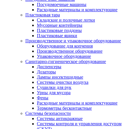
Посудомоечные машины
Расходные материалы и комплектующие
Пластиковая тара
Складские и полочные лотки
Мусорные контейнеры
Пластиковые поддоны
Пластиковые ящики
Производственное и упаковочное оборудование
Оборудование для копчения
Производственное оборудование
Упаковочное оборудование
Санитарно-гигиеническое оборудование
Диспенсеры
Дозаторы
Лампы инсектицидные
Системы очистки воздуха
Сушилки для рук
Урны для мусора
Фены
Расходные материалы и комплектующие
Термометры бесконтактные
Системы безопасности
Системы антикражные
Системы контроля и управления доступом
(СКУД)