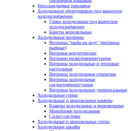
прозрачной крышкой
Неохлаждаемые прилавки
Холодильное оборудование под выносное
холодоснабжение
Горки холодильные под выносное
холодоснабжение
Бонеты морозильные
Холодильные витрины
Витрины "рыба на льду" (витрины
рыбные)
Витрины кондитерские
Витрины низкотемпературные
Витрины холодильные и тепловые
настольные
Витрины холодильные открытые
Витрины холодильные
среднетемпературные
Витрины холодильные универсальные
Холодильные горки
Холодильные и морозильные камеры
Камеры холодильные и морозильные
Моноблоки холодильные
Сплит-системы
Холодильные и морозильные столы
Холодильные шкафы