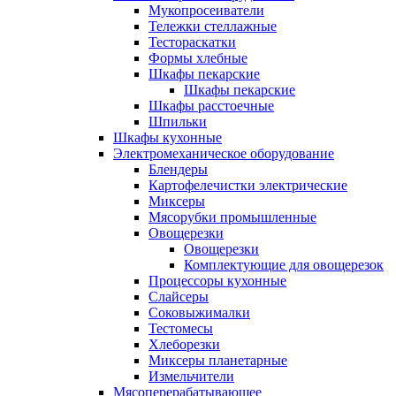
Мукопросеиватели
Тележки стеллажные
Тестораскатки
Формы хлебные
Шкафы пекарские
Шкафы пекарские
Шкафы расстоечные
Шпильки
Шкафы кухонные
Электромеханическое оборудование
Блендеры
Картофелечистки электрические
Миксеры
Мясорубки промышленные
Овощерезки
Овощерезки
Комплектующие для овощерезок
Процессоры кухонные
Слайсеры
Соковыжималки
Тестомесы
Хлеборезки
Миксеры планетарные
Измельчители
Мясоперерабатывающее