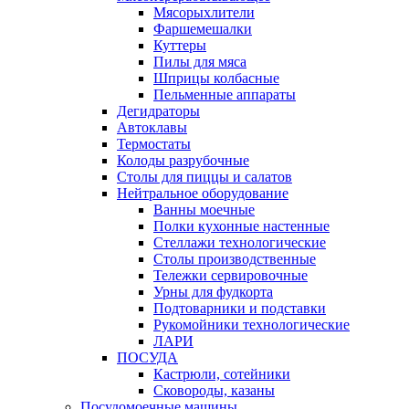
Мясорыхлители
Фаршемешалки
Куттеры
Пилы для мяса
Шприцы колбасные
Пельменные аппараты
Дегидраторы
Автоклавы
Термостаты
Колоды разрубочные
Столы для пиццы и салатов
Нейтральное оборудование
Ванны моечные
Полки кухонные настенные
Стеллажи технологические
Столы производственные
Тележки сервировочные
Урны для фудкорта
Подтоварники и подставки
Рукомойники технологические
ЛАРИ
ПОСУДА
Кастрюли, сотейники
Сковороды, казаны
Посудомоечные машины