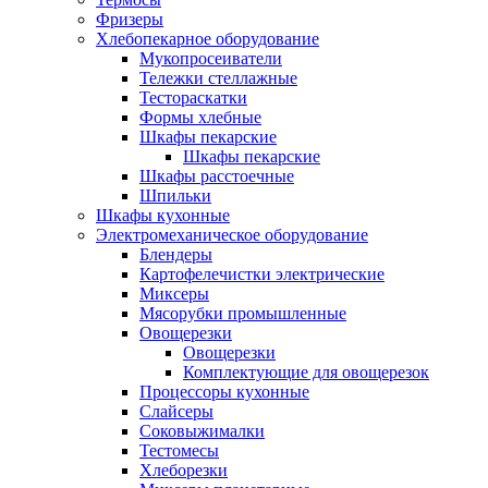
Фризеры
Хлебопекарное оборудование
Мукопросеиватели
Тележки стеллажные
Тестораскатки
Формы хлебные
Шкафы пекарские
Шкафы пекарские
Шкафы расстоечные
Шпильки
Шкафы кухонные
Электромеханическое оборудование
Блендеры
Картофелечистки электрические
Миксеры
Мясорубки промышленные
Овощерезки
Овощерезки
Комплектующие для овощерезок
Процессоры кухонные
Слайсеры
Соковыжималки
Тестомесы
Хлеборезки