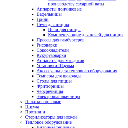
производству сахарной ваты
Аппараты пончиковые
Вафельницы
Грили
Печи для пиццы
Печи для пиццы
Комплектующие для печей для пиццы
Прессы для гамбургеров
Рисоварки
Сокоохладители
Кукурузоварки
Аппараты для хот-догов
Установки Шаурма
Аксессуары для теплового оборудования
Темперы для шоколада
Столы для пиццы
Фритюрницы
Чебуречницы
Электрошашлычницы
Палатки торговые
Посуда
Противни
Стерилизаторы для ножей
Тепловое оборудование
Витрины тепловые