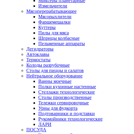
Миксеры планетарные
Измельчители
Мясоперерабатывающее
Мясорыхлители
Фаршемешалки
Куттеры
Пилы для мяса
Шприцы колбасные
Пельменные аппараты
Дегидраторы
Автоклавы
Термостаты
Колоды разрубочные
Столы для пиццы и салатов
Нейтральное оборудование
Ванны моечные
Полки кухонные настенные
Стеллажи технологические
Столы производственные
Тележки сервировочные
Урны для фудкорта
Подтоварники и подставки
Рукомойники технологические
ЛАРИ
ПОСУДА