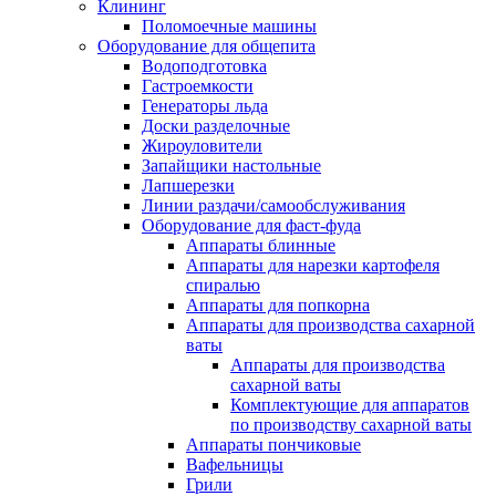
Клининг
Поломоечные машины
Оборудование для общепита
Водоподготовка
Гастроемкости
Генераторы льда
Доски разделочные
Жироуловители
Запайщики настольные
Лапшерезки
Линии раздачи/самообслуживания
Оборудование для фаст-фуда
Аппараты блинные
Аппараты для нарезки картофеля
спиралью
Аппараты для попкорна
Аппараты для производства сахарной
ваты
Аппараты для производства
сахарной ваты
Комплектующие для аппаратов
по производству сахарной ваты
Аппараты пончиковые
Вафельницы
Грили