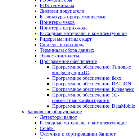
POS-терминалы
Дисплеи покупателя
Клавиатуры программируемые
Принтеры чеков
Принтеры штрих-кода
Расходные материалы и комплектующие
Ридеры магнитных карт
Сканеры штрих-кода
Терминалы сбора данных
Этикет-пистолеты
Программное обеспечение
Программное обеспечение: Типовые
конфигруации1С
Программное обеспечение: ilexx
Программное обеспечение: DALION
Программное обеспечение: Клеверенс
Программное обеспечение: 1С-
совместные конфигруации
Программное обеспечение: DataMobile
Банковское оборудование
Детекторы валют
Расходные материалы и комплектующие
Сейфы
Счетчики и сортировщики банкнот