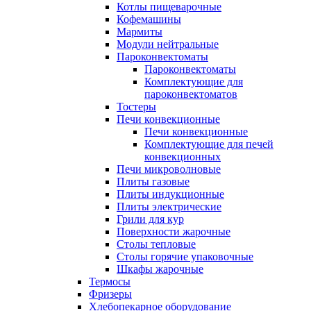
Котлы пищеварочные
Кофемашины
Мармиты
Модули нейтральные
Пароконвектоматы
Пароконвектоматы
Комплектующие для
пароконвектоматов
Тостеры
Печи конвекционные
Печи конвекционные
Комплектующие для печей
конвекционных
Печи микроволновые
Плиты газовые
Плиты индукционные
Плиты электрические
Грили для кур
Поверхности жарочные
Столы тепловые
Столы горячие упаковочные
Шкафы жарочные
Термосы
Фризеры
Хлебопекарное оборудование