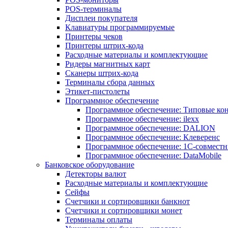
POS-терминалы
Дисплеи покупателя
Клавиатуры программируемые
Принтеры чеков
Принтеры штрих-кода
Расходные материалы и комплектующие
Ридеры магнитных карт
Сканеры штрих-кода
Терминалы сбора данных
Этикет-пистолеты
Программное обеспечение
Программное обеспечение: Типовые к
Программное обеспечение: ilexx
Программное обеспечение: DALION
Программное обеспечение: Клеверенс
Программное обеспечение: 1С-совмест
Программное обеспечение: DataMobile
Банковское оборудование
Детекторы валют
Расходные материалы и комплектующие
Сейфы
Счетчики и сортировщики банкнот
Счетчики и сортировщики монет
Терминалы оплаты