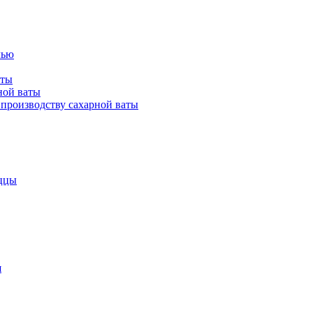
лью
аты
ной ваты
производству сахарной ваты
ццы
я