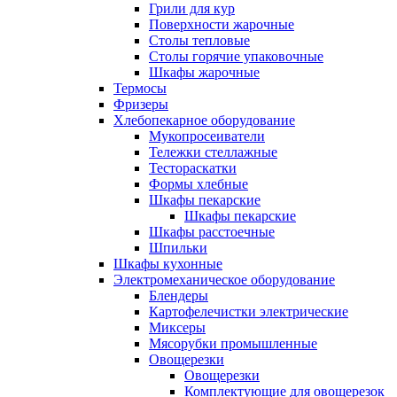
Грили для кур
Поверхности жарочные
Столы тепловые
Столы горячие упаковочные
Шкафы жарочные
Термосы
Фризеры
Хлебопекарное оборудование
Мукопросеиватели
Тележки стеллажные
Тестораскатки
Формы хлебные
Шкафы пекарские
Шкафы пекарские
Шкафы расстоечные
Шпильки
Шкафы кухонные
Электромеханическое оборудование
Блендеры
Картофелечистки электрические
Миксеры
Мясорубки промышленные
Овощерезки
Овощерезки
Комплектующие для овощерезок