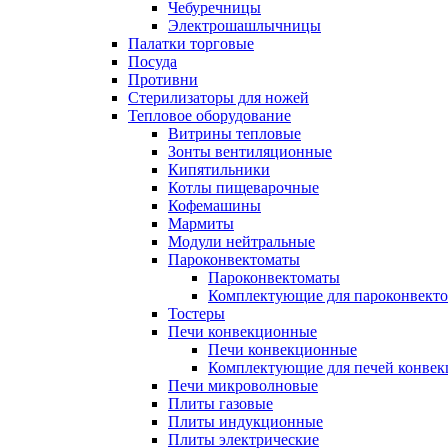
Чебуречницы
Электрошашлычницы
Палатки торговые
Посуда
Противни
Стерилизаторы для ножей
Тепловое оборудование
Витрины тепловые
Зонты вентиляционные
Кипятильники
Котлы пищеварочные
Кофемашины
Мармиты
Модули нейтральные
Пароконвектоматы
Пароконвектоматы
Комплектующие для пароконвекто
Тостеры
Печи конвекционные
Печи конвекционные
Комплектующие для печей конве
Печи микроволновые
Плиты газовые
Плиты индукционные
Плиты электрические