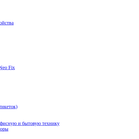
ойства
 Neo Fix
тикеток)
офисную и бытовую технику
поры