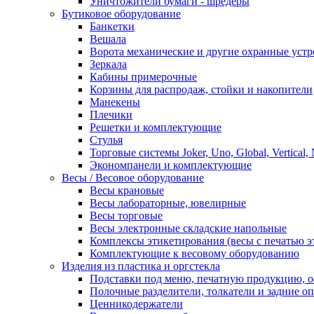
Уничтожители бумаги - шредеры
Бутиковое оборудование
Банкетки
Вешала
Ворота механические и другие охранные устр
Зеркала
Кабины примерочные
Корзины для распродаж, стойки и накопители
Манекены
Плечики
Решетки и комплектующие
Стулья
Торговые системы Joker, Uno, Global, Vertical,
Экономпанели и комплектующие
Весы / Весовое оборудование
Весы крановые
Весы лабораторные, ювелирные
Весы торговые
Весы электронные складские напольные
Комплексы этикетирования (весы с печатью э
Комплектующие к весовому оборудованию
Изделия из пластика и оргстекла
Подставки под меню, печатную продукцию, 
Полочные разделители, толкатели и задние о
Ценникодержатели