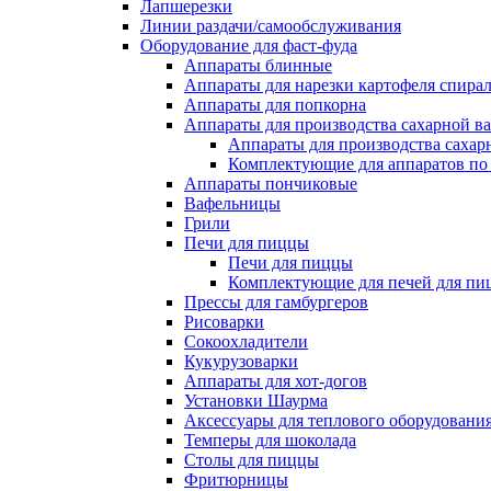
Лапшерезки
Линии раздачи/самообслуживания
Оборудование для фаст-фуда
Аппараты блинные
Аппараты для нарезки картофеля спира
Аппараты для попкорна
Аппараты для производства сахарной в
Аппараты для производства сахар
Комплектующие для аппаратов по 
Аппараты пончиковые
Вафельницы
Грили
Печи для пиццы
Печи для пиццы
Комплектующие для печей для пи
Прессы для гамбургеров
Рисоварки
Сокоохладители
Кукурузоварки
Аппараты для хот-догов
Установки Шаурма
Аксессуары для теплового оборудовани
Темперы для шоколада
Столы для пиццы
Фритюрницы