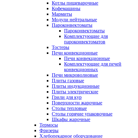
Котлы пищеварочные
Кофемашины
Мармиты
Модули нейтральные
Пароконвектоматы
Пароконвектоматы
Комплектующие для
пароконвектоматов
Тостеры
Печи конвекционные
Печи конвекционные
Комплектующие для печей
конвекционных
Печи микроволновые
Плиты газовые
Плиты индукционные
Плиты электрические
Грили для кур
Поверхности жарочные
Столы тепловые
Столы горячие упаковочные
Шкафы жарочные
Термосы
Фризеры
Хлебопекарное оборудование