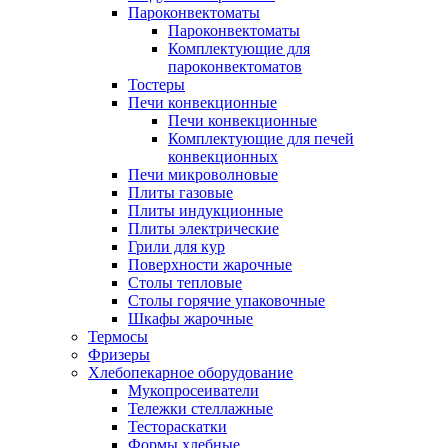
Пароконвектоматы
Пароконвектоматы
Комплектующие для
пароконвектоматов
Тостеры
Печи конвекционные
Печи конвекционные
Комплектующие для печей
конвекционных
Печи микроволновые
Плиты газовые
Плиты индукционные
Плиты электрические
Грили для кур
Поверхности жарочные
Столы тепловые
Столы горячие упаковочные
Шкафы жарочные
Термосы
Фризеры
Хлебопекарное оборудование
Мукопросеиватели
Тележки стеллажные
Тестораскатки
Формы хлебные