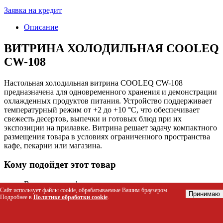
Заявка на кредит
Описание
ВИТРИНА ХОЛОДИЛЬНАЯ COOLEQ
CW-108
Настольная холодильная витрина COOLEQ CW-108
предназначена для одновременного хранения и демонстрации
охлажденных продуктов питания. Устройство поддерживает
температурный режим от +2 до +10 °C, что обеспечивает
свежесть десертов, выпечки и готовых блюд при их
экспозиции на прилавке. Витрина решает задачу компактного
размещения товара в условиях ограниченного пространства
кафе, пекарни или магазина.
Кому подойдет этот товар
Владельцам кофеен и кондитерских для демонстрации
Сайт использует файлы cookie, обрабатываемые Вашим браузером.
тортов, пирожных и десертов
Принимаю
Подробнее в
Политике обработки cookie
.
Персоналу пекарен и булочных для хранения
охлажденной выпечки и пиццы
Менеджерам небольших магазинов и супермаркетов для