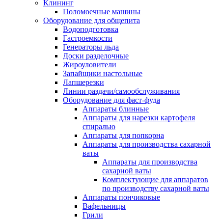
Клининг
Поломоечные машины
Оборудование для общепита
Водоподготовка
Гастроемкости
Генераторы льда
Доски разделочные
Жироуловители
Запайщики настольные
Лапшерезки
Линии раздачи/самообслуживания
Оборудование для фаст-фуда
Аппараты блинные
Аппараты для нарезки картофеля
спиралью
Аппараты для попкорна
Аппараты для производства сахарной
ваты
Аппараты для производства
сахарной ваты
Комплектующие для аппаратов
по производству сахарной ваты
Аппараты пончиковые
Вафельницы
Грили