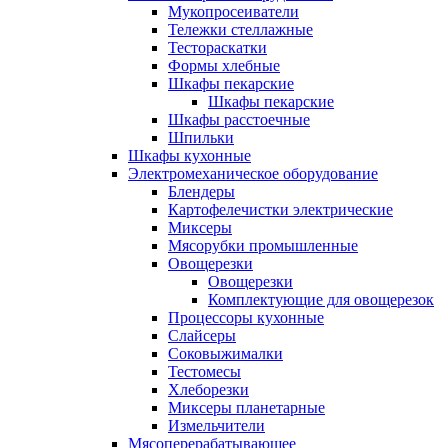
Мукопросеиватели
Тележки стеллажные
Тестораскатки
Формы хлебные
Шкафы пекарские
Шкафы пекарские
Шкафы расстоечные
Шпильки
Шкафы кухонные
Электромеханическое оборудование
Блендеры
Картофелечистки электрические
Миксеры
Мясорубки промышленные
Овощерезки
Овощерезки
Комплектующие для овощерезок
Процессоры кухонные
Слайсеры
Соковыжималки
Тестомесы
Хлеборезки
Миксеры планетарные
Измельчители
Мясоперерабатывающее