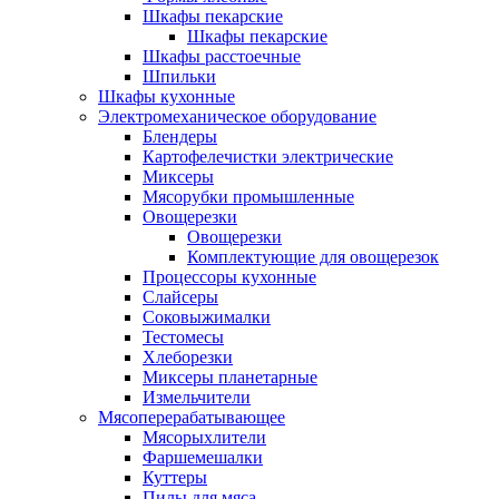
Шкафы пекарские
Шкафы пекарские
Шкафы расстоечные
Шпильки
Шкафы кухонные
Электромеханическое оборудование
Блендеры
Картофелечистки электрические
Миксеры
Мясорубки промышленные
Овощерезки
Овощерезки
Комплектующие для овощерезок
Процессоры кухонные
Слайсеры
Соковыжималки
Тестомесы
Хлеборезки
Миксеры планетарные
Измельчители
Мясоперерабатывающее
Мясорыхлители
Фаршемешалки
Куттеры
Пилы для мяса