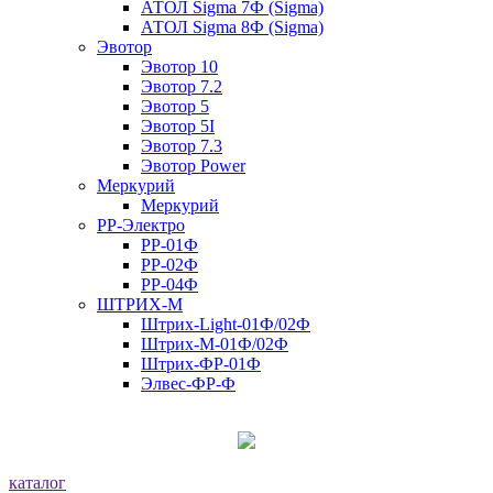
АТОЛ Sigma 7Ф (Sigma)
АТОЛ Sigma 8Ф (Sigma)
Эвотор
Эвотор 10
Эвотор 7.2
Эвотор 5
Эвотор 5I
Эвотор 7.3
Эвотор Power
Меркурий
Меркурий
РР-Электро
РР-01Ф
РР-02Ф
РР-04Ф
ШТРИХ-М
Штрих-Light-01Ф/02Ф
Штрих-М-01Ф/02Ф
Штрих-ФР-01Ф
Элвес-ФР-Ф
каталог