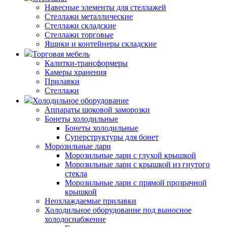
Навесные элементы для стеллажей
Стеллажи металлические
Стеллажи складские
Стеллажи торговые
Ящики и контейнеры складские
Торговая мебель
Калитки-трансформеры
Камеры хранения
Прилавки
Стеллажи
Холодильное оборудование
Аппараты шоковой заморозки
Бонеты холодильные
Бонеты холодильные
Суперструктуры для бонет
Морозильные лари
Морозильные лари с глухой крышкой
Морозильные лари с крышкой из гнутого
стекла
Морозильные лари с прямой прозрачной
крышкой
Неохлаждаемые прилавки
Холодильное оборудование под выносное
холодоснабжение