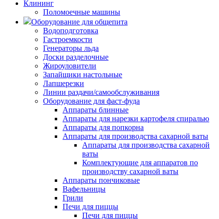
Клининг
Поломоечные машины
Оборудование для общепита
Водоподготовка
Гастроемкости
Генераторы льда
Доски разделочные
Жироуловители
Запайщики настольные
Лапшерезки
Линии раздачи/самообслуживания
Оборудование для фаст-фуда
Аппараты блинные
Аппараты для нарезки картофеля спиралью
Аппараты для попкорна
Аппараты для производства сахарной ваты
Аппараты для производства сахарной
ваты
Комплектующие для аппаратов по
производству сахарной ваты
Аппараты пончиковые
Вафельницы
Грили
Печи для пиццы
Печи для пиццы