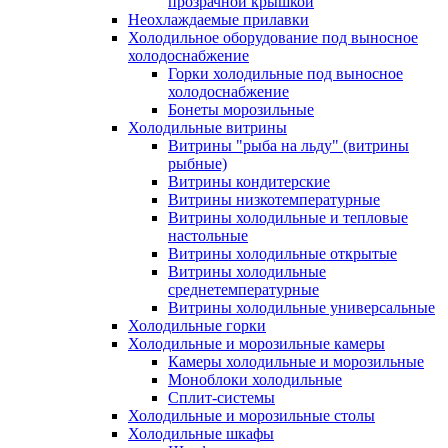
прозрачной крышкой
Неохлаждаемые прилавки
Холодильное оборудование под выносное
холодоснабжение
Горки холодильные под выносное
холодоснабжение
Бонеты морозильные
Холодильные витрины
Витрины "рыба на льду" (витрины
рыбные)
Витрины кондитерские
Витрины низкотемпературные
Витрины холодильные и тепловые
настольные
Витрины холодильные открытые
Витрины холодильные
среднетемпературные
Витрины холодильные универсальные
Холодильные горки
Холодильные и морозильные камеры
Камеры холодильные и морозильные
Моноблоки холодильные
Сплит-системы
Холодильные и морозильные столы
Холодильные шкафы