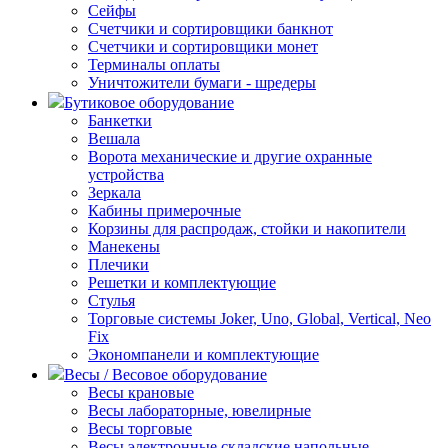
Сейфы
Счетчики и сортировщики банкнот
Счетчики и сортировщики монет
Терминалы оплаты
Уничтожители бумаги - шредеры
Бутиковое оборудование
Банкетки
Вешала
Ворота механические и другие охранные
устройства
Зеркала
Кабины примерочные
Корзины для распродаж, стойки и накопители
Манекены
Плечики
Решетки и комплектующие
Стулья
Торговые системы Joker, Uno, Global, Vertical, Neo
Fix
Экономпанели и комплектующие
Весы / Весовое оборудование
Весы крановые
Весы лабораторные, ювелирные
Весы торговые
Весы электронные складские напольные