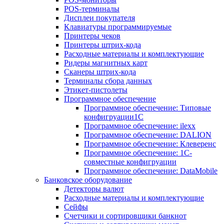
POS-терминалы
Дисплеи покупателя
Клавиатуры программируемые
Принтеры чеков
Принтеры штрих-кода
Расходные материалы и комплектующие
Ридеры магнитных карт
Сканеры штрих-кода
Терминалы сбора данных
Этикет-пистолеты
Программное обеспечение
Программное обеспечение: Типовые
конфигруации1С
Программное обеспечение: ilexx
Программное обеспечение: DALION
Программное обеспечение: Клеверенс
Программное обеспечение: 1С-
совместные конфигруации
Программное обеспечение: DataMobile
Банковское оборудование
Детекторы валют
Расходные материалы и комплектующие
Сейфы
Счетчики и сортировщики банкнот