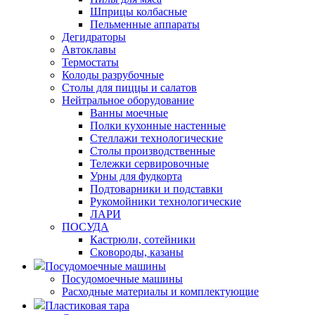
Шприцы колбасные
Пельменные аппараты
Дегидраторы
Автоклавы
Термостаты
Колоды разрубочные
Столы для пиццы и салатов
Нейтральное оборудование
Ванны моечные
Полки кухонные настенные
Стеллажи технологические
Столы производственные
Тележки сервировочные
Урны для фудкорта
Подтоварники и подставки
Рукомойники технологические
ЛАРИ
ПОСУДА
Кастрюли, сотейники
Сковороды, казаны
Посудомоечные машины
Посудомоечные машины
Расходные материалы и комплектующие
Пластиковая тара