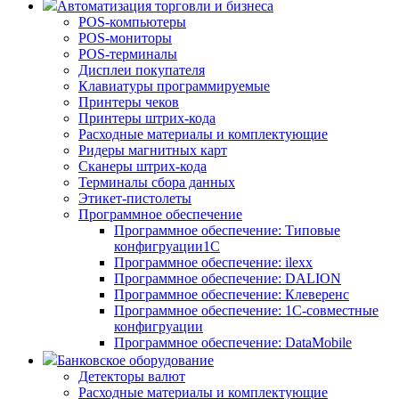
Автоматизация торговли и бизнеса
POS-компьютеры
POS-мониторы
POS-терминалы
Дисплеи покупателя
Клавиатуры программируемые
Принтеры чеков
Принтеры штрих-кода
Расходные материалы и комплектующие
Ридеры магнитных карт
Сканеры штрих-кода
Терминалы сбора данных
Этикет-пистолеты
Программное обеспечение
Программное обеспечение: Типовые
конфигруации1С
Программное обеспечение: ilexx
Программное обеспечение: DALION
Программное обеспечение: Клеверенс
Программное обеспечение: 1С-совместные
конфигруации
Программное обеспечение: DataMobile
Банковское оборудование
Детекторы валют
Расходные материалы и комплектующие