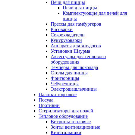
Печи для пиццы
Печи для пиццы
Комплектующие для печей для
пиццы
Прессы для гамбургеров
Рисоварки
Сокоохладители
Кукурузоварки
Аппараты для хот-догов
Установки Шаурма
Аксессуары для теплового
оборудования
Темперы для шоколада
Столы для пиццы
Фритюрницы
Чебуречницы
Электрошашлычницы
Палатки торговые
Посуда
Противни
Стерилизаторы для ножей
Тепловое оборудование
Витрины тепловые
Зонты вентиляционные
Кипятильники