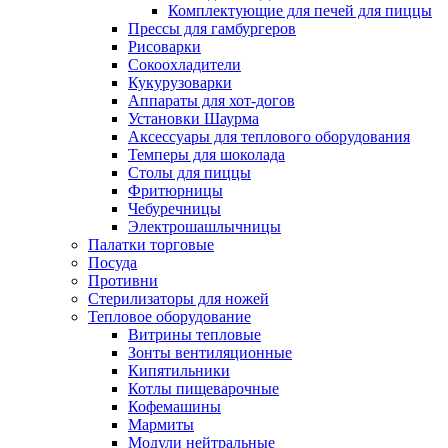
Комплектующие для печей для пиццы
Прессы для гамбургеров
Рисоварки
Сокоохладители
Кукурузоварки
Аппараты для хот-догов
Установки Шаурма
Аксессуары для теплового оборудования
Темперы для шоколада
Столы для пиццы
Фритюрницы
Чебуречницы
Электрошашлычницы
Палатки торговые
Посуда
Противни
Стерилизаторы для ножей
Тепловое оборудование
Витрины тепловые
Зонты вентиляционные
Кипятильники
Котлы пищеварочные
Кофемашины
Мармиты
Модули нейтральные