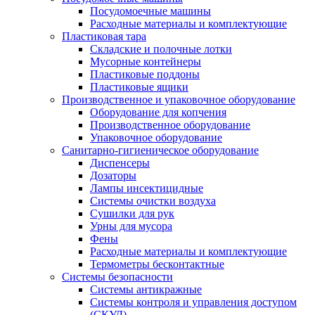
Посудомоечные машины
Расходные материалы и комплектующие
Пластиковая тара
Складские и полочные лотки
Мусорные контейнеры
Пластиковые поддоны
Пластиковые ящики
Производственное и упаковочное оборудование
Оборудование для копчения
Производственное оборудование
Упаковочное оборудование
Санитарно-гигиеническое оборудование
Диспенсеры
Дозаторы
Лампы инсектицидные
Системы очистки воздуха
Сушилки для рук
Урны для мусора
Фены
Расходные материалы и комплектующие
Термометры бесконтактные
Системы безопасности
Системы антикражные
Системы контроля и управления доступом
(СКУД)