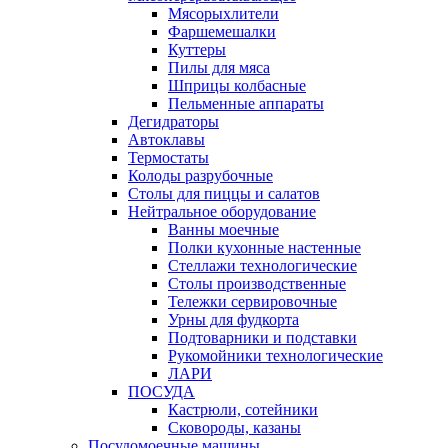
Мясорыхлители
Фаршемешалки
Куттеры
Пилы для мяса
Шприцы колбасные
Пельменные аппараты
Дегидраторы
Автоклавы
Термостаты
Колоды разрубочные
Столы для пиццы и салатов
Нейтральное оборудование
Ванны моечные
Полки кухонные настенные
Стеллажи технологические
Столы производственные
Тележки сервировочные
Урны для фудкорта
Подтоварники и подставки
Рукомойники технологические
ЛАРИ
ПОСУДА
Кастрюли, сотейники
Сковороды, казаны
Посудомоечные машины