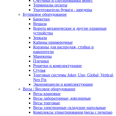
Счетчики и сортировщики монет
Терминалы оплаты
Уничтожители бумаги - шредеры
Бутиковое оборудование
Банкетки
Вешала
Ворота механические и другие охранные
устройства
Зеркала
Кабины примерочные
Корзины для распродаж, стойки и
накопители
Манекены
Плечики
Решетки и комплектующие
Стулья
Торговые системы Joker, Uno, Global, Vertical,
Neo Fix
Экономпанели и комплектующие
Весы / Весовое оборудование
Весы крановые
Весы лабораторные, ювелирные
Весы торговые
Весы электронные складские напольные
Комплексы этикетирования (весы с печатью