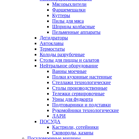
Мясорыхлители
Фаршемешалки
Куттеры
Пилы для мяса
Шприцы колбасные
Пельменные аппараты
Дегидраторы
Автоклавы
Термостаты
Колоды разрубочные
Столы для пиццы и салатов
Нейтральное оборудование
Ванны моечные
Полки кухонные настенные
Стеллажи технологические
Столы производственные
Тележки сервировочные
Урны для фудкорта
Подтоварники и подставки
Рукомойники технологические
ЛАРИ
ПОСУДА
Кастрюли, сотейники
Сковороды, казаны
Посудомоечные машины