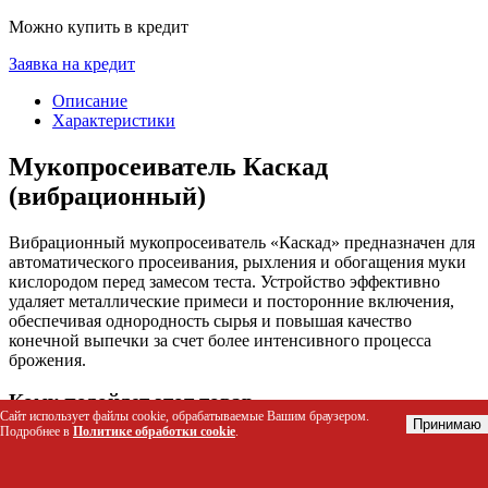
Можно купить в кредит
Заявка на кредит
Описание
Характеристики
Мукопросеиватель Каскад
(вибрационный)
Вибрационный мукопросеиватель «Каскад» предназначен для
автоматического просеивания, рыхления и обогащения муки
кислородом перед замесом теста. Устройство эффективно
удаляет металлические примеси и посторонние включения,
обеспечивая однородность сырья и повышая качество
конечной выпечки за счет более интенсивного процесса
брожения.
Кому подойдет этот товар
Сайт использует файлы cookie, обрабатываемые Вашим браузером.
Принимаю
Подробнее в
Политике обработки cookie
.
Пекарни и кондитерские цеха среднего масштаба
Производители хлебобулочных и мучных изделий
Общественные столовые с собственным производством