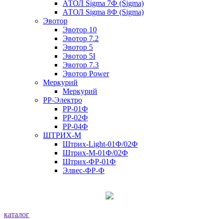
АТОЛ Sigma 7Ф (Sigma)
АТОЛ Sigma 8Ф (Sigma)
Эвотор
Эвотор 10
Эвотор 7.2
Эвотор 5
Эвотор 5I
Эвотор 7.3
Эвотор Power
Меркурий
Меркурий
РР-Электро
РР-01Ф
РР-02Ф
РР-04Ф
ШТРИХ-М
Штрих-Light-01Ф/02Ф
Штрих-М-01Ф/02Ф
Штрих-ФР-01Ф
Элвес-ФР-Ф
каталог