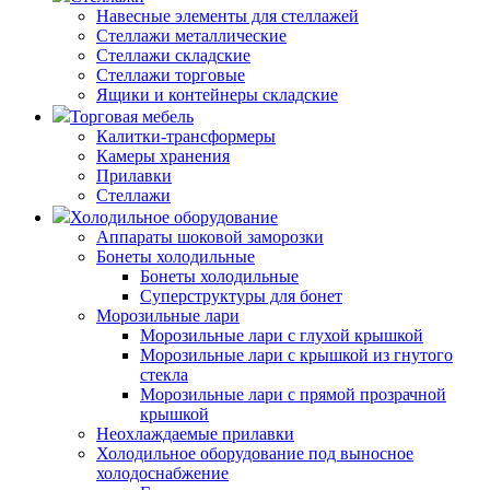
Навесные элементы для стеллажей
Стеллажи металлические
Стеллажи складские
Стеллажи торговые
Ящики и контейнеры складские
Торговая мебель
Калитки-трансформеры
Камеры хранения
Прилавки
Стеллажи
Холодильное оборудование
Аппараты шоковой заморозки
Бонеты холодильные
Бонеты холодильные
Суперструктуры для бонет
Морозильные лари
Морозильные лари с глухой крышкой
Морозильные лари с крышкой из гнутого
стекла
Морозильные лари с прямой прозрачной
крышкой
Неохлаждаемые прилавки
Холодильное оборудование под выносное
холодоснабжение