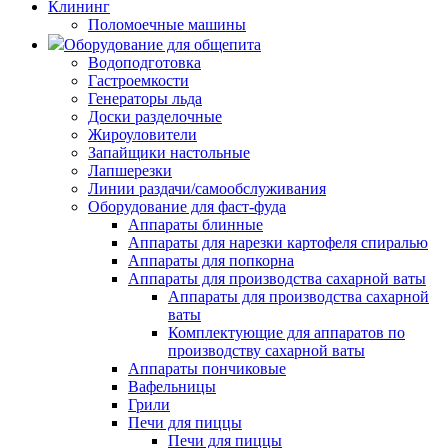
Клининг
Поломоечные машины
Оборудование для общепита
Водоподготовка
Гастроемкости
Генераторы льда
Доски разделочные
Жироуловители
Запайщики настольные
Лапшерезки
Линии раздачи/самообслуживания
Оборудование для фаст-фуда
Аппараты блинные
Аппараты для нарезки картофеля спиралью
Аппараты для попкорна
Аппараты для производства сахарной ваты
Аппараты для производства сахарной
ваты
Комплектующие для аппаратов по
производству сахарной ваты
Аппараты пончиковые
Вафельницы
Грили
Печи для пиццы
Печи для пиццы