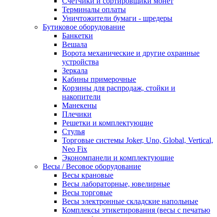
Счетчики и сортировщики монет
Терминалы оплаты
Уничтожители бумаги - шредеры
Бутиковое оборудование
Банкетки
Вешала
Ворота механические и другие охранные
устройства
Зеркала
Кабины примерочные
Корзины для распродаж, стойки и
накопители
Манекены
Плечики
Решетки и комплектующие
Стулья
Торговые системы Joker, Uno, Global, Vertical,
Neo Fix
Экономпанели и комплектующие
Весы / Весовое оборудование
Весы крановые
Весы лабораторные, ювелирные
Весы торговые
Весы электронные складские напольные
Комплексы этикетирования (весы с печатью