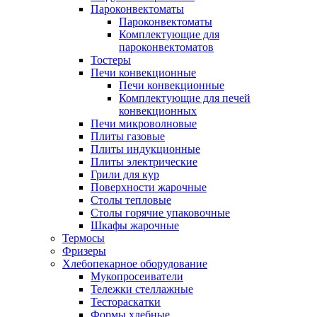
Пароконвектоматы
Пароконвектоматы
Комплектующие для
пароконвектоматов
Тостеры
Печи конвекционные
Печи конвекционные
Комплектующие для печей
конвекционных
Печи микроволновые
Плиты газовые
Плиты индукционные
Плиты электрические
Грили для кур
Поверхности жарочные
Столы тепловые
Столы горячие упаковочные
Шкафы жарочные
Термосы
Фризеры
Хлебопекарное оборудование
Мукопросеиватели
Тележки стеллажные
Тестораскатки
Формы хлебные