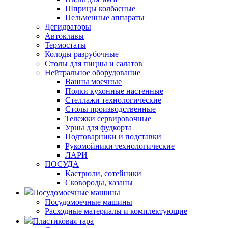
Шприцы колбасные
Пельменные аппараты
Дегидраторы
Автоклавы
Термостаты
Колоды разрубочные
Столы для пиццы и салатов
Нейтральное оборудование
Ванны моечные
Полки кухонные настенные
Стеллажи технологические
Столы производственные
Тележки сервировочные
Урны для фудкорта
Подтоварники и подставки
Рукомойники технологические
ЛАРИ
ПОСУДА
Кастрюли, сотейники
Сковороды, казаны
Посудомоечные машины
Посудомоечные машины
Расходные материалы и комплектующие
Пластиковая тара