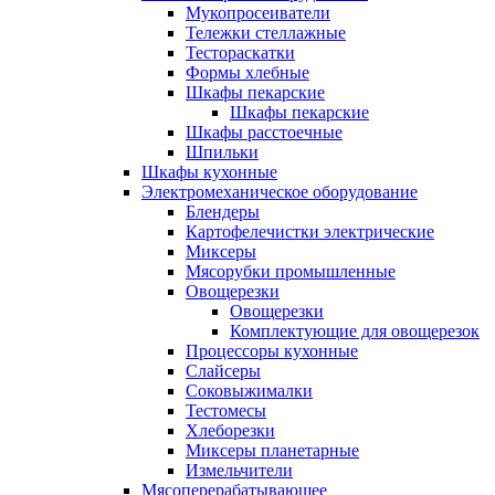
Мукопросеиватели
Тележки стеллажные
Тестораскатки
Формы хлебные
Шкафы пекарские
Шкафы пекарские
Шкафы расстоечные
Шпильки
Шкафы кухонные
Электромеханическое оборудование
Блендеры
Картофелечистки электрические
Миксеры
Мясорубки промышленные
Овощерезки
Овощерезки
Комплектующие для овощерезок
Процессоры кухонные
Слайсеры
Соковыжималки
Тестомесы
Хлеборезки
Миксеры планетарные
Измельчители
Мясоперерабатывающее