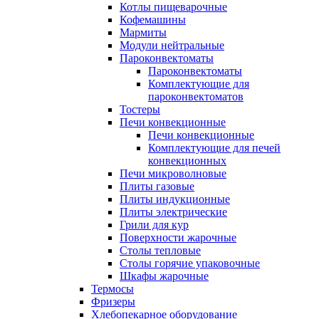
Котлы пищеварочные
Кофемашины
Мармиты
Модули нейтральные
Пароконвектоматы
Пароконвектоматы
Комплектующие для
пароконвектоматов
Тостеры
Печи конвекционные
Печи конвекционные
Комплектующие для печей
конвекционных
Печи микроволновые
Плиты газовые
Плиты индукционные
Плиты электрические
Грили для кур
Поверхности жарочные
Столы тепловые
Столы горячие упаковочные
Шкафы жарочные
Термосы
Фризеры
Хлебопекарное оборудование