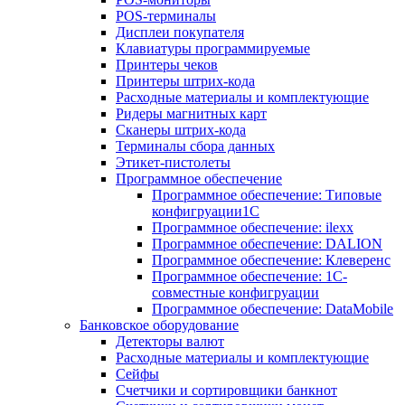
POS-терминалы
Дисплеи покупателя
Клавиатуры программируемые
Принтеры чеков
Принтеры штрих-кода
Расходные материалы и комплектующие
Ридеры магнитных карт
Сканеры штрих-кода
Терминалы сбора данных
Этикет-пистолеты
Программное обеспечение
Программное обеспечение: Типовые
конфигруации1С
Программное обеспечение: ilexx
Программное обеспечение: DALION
Программное обеспечение: Клеверенс
Программное обеспечение: 1С-
совместные конфигруации
Программное обеспечение: DataMobile
Банковское оборудование
Детекторы валют
Расходные материалы и комплектующие
Сейфы
Счетчики и сортировщики банкнот