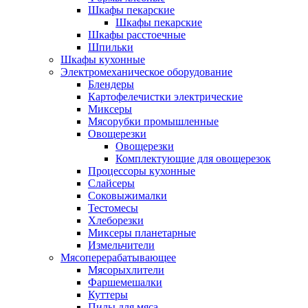
Шкафы пекарские
Шкафы пекарские
Шкафы расстоечные
Шпильки
Шкафы кухонные
Электромеханическое оборудование
Блендеры
Картофелечистки электрические
Миксеры
Мясорубки промышленные
Овощерезки
Овощерезки
Комплектующие для овощерезок
Процессоры кухонные
Слайсеры
Соковыжималки
Тестомесы
Хлеборезки
Миксеры планетарные
Измельчители
Мясоперерабатывающее
Мясорыхлители
Фаршемешалки
Куттеры
Пилы для мяса