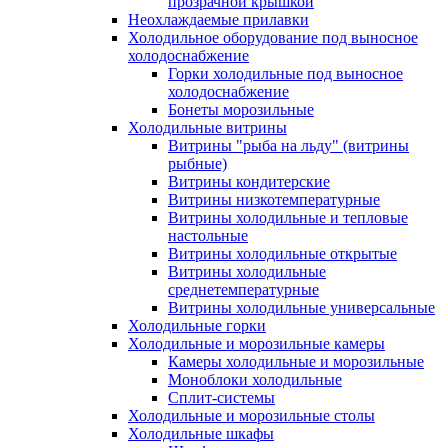
прозрачной крышкой
Неохлаждаемые прилавки
Холодильное оборудование под выносное
холодоснабжение
Горки холодильные под выносное
холодоснабжение
Бонеты морозильные
Холодильные витрины
Витрины "рыба на льду" (витрины
рыбные)
Витрины кондитерские
Витрины низкотемпературные
Витрины холодильные и тепловые
настольные
Витрины холодильные открытые
Витрины холодильные
среднетемпературные
Витрины холодильные универсальные
Холодильные горки
Холодильные и морозильные камеры
Камеры холодильные и морозильные
Моноблоки холодильные
Сплит-системы
Холодильные и морозильные столы
Холодильные шкафы