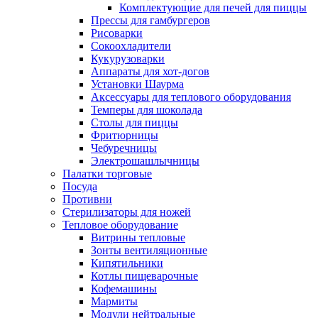
Комплектующие для печей для пиццы
Прессы для гамбургеров
Рисоварки
Сокоохладители
Кукурузоварки
Аппараты для хот-догов
Установки Шаурма
Аксессуары для теплового оборудования
Темперы для шоколада
Столы для пиццы
Фритюрницы
Чебуречницы
Электрошашлычницы
Палатки торговые
Посуда
Противни
Стерилизаторы для ножей
Тепловое оборудование
Витрины тепловые
Зонты вентиляционные
Кипятильники
Котлы пищеварочные
Кофемашины
Мармиты
Модули нейтральные