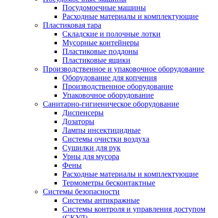
Посудомоечные машины
Расходные материалы и комплектующие
Пластиковая тара
Складские и полочные лотки
Мусорные контейнеры
Пластиковые поддоны
Пластиковые ящики
Производственное и упаковочное оборудование
Оборудование для копчения
Производственное оборудование
Упаковочное оборудование
Санитарно-гигиеническое оборудование
Диспенсеры
Дозаторы
Лампы инсектицидные
Системы очистки воздуха
Сушилки для рук
Урны для мусора
Фены
Расходные материалы и комплектующие
Термометры бесконтактные
Системы безопасности
Системы антикражные
Системы контроля и управления доступом
(СКУД)