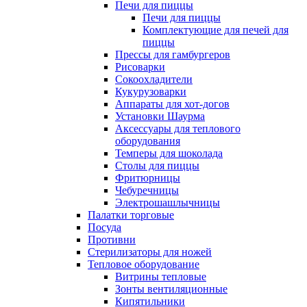
Печи для пиццы
Печи для пиццы
Комплектующие для печей для
пиццы
Прессы для гамбургеров
Рисоварки
Сокоохладители
Кукурузоварки
Аппараты для хот-догов
Установки Шаурма
Аксессуары для теплового
оборудования
Темперы для шоколада
Столы для пиццы
Фритюрницы
Чебуречницы
Электрошашлычницы
Палатки торговые
Посуда
Противни
Стерилизаторы для ножей
Тепловое оборудование
Витрины тепловые
Зонты вентиляционные
Кипятильники