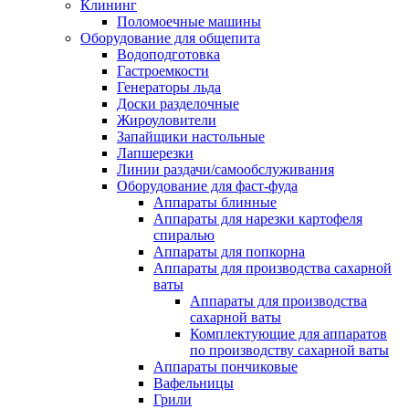
Клининг
Поломоечные машины
Оборудование для общепита
Водоподготовка
Гастроемкости
Генераторы льда
Доски разделочные
Жироуловители
Запайщики настольные
Лапшерезки
Линии раздачи/самообслуживания
Оборудование для фаст-фуда
Аппараты блинные
Аппараты для нарезки картофеля
спиралью
Аппараты для попкорна
Аппараты для производства сахарной
ваты
Аппараты для производства
сахарной ваты
Комплектующие для аппаратов
по производству сахарной ваты
Аппараты пончиковые
Вафельницы
Грили