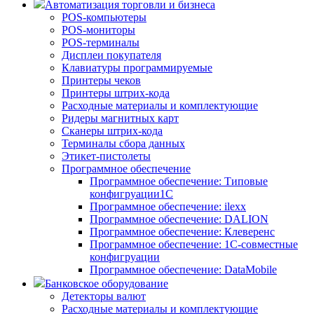
Автоматизация торговли и бизнеса
POS-компьютеры
POS-мониторы
POS-терминалы
Дисплеи покупателя
Клавиатуры программируемые
Принтеры чеков
Принтеры штрих-кода
Расходные материалы и комплектующие
Ридеры магнитных карт
Сканеры штрих-кода
Терминалы сбора данных
Этикет-пистолеты
Программное обеспечение
Программное обеспечение: Типовые
конфигруации1С
Программное обеспечение: ilexx
Программное обеспечение: DALION
Программное обеспечение: Клеверенс
Программное обеспечение: 1С-совместные
конфигруации
Программное обеспечение: DataMobile
Банковское оборудование
Детекторы валют
Расходные материалы и комплектующие