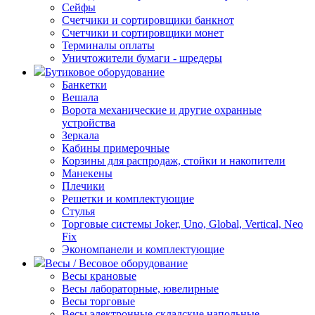
Сейфы
Счетчики и сортировщики банкнот
Счетчики и сортировщики монет
Терминалы оплаты
Уничтожители бумаги - шредеры
Бутиковое оборудование
Банкетки
Вешала
Ворота механические и другие охранные
устройства
Зеркала
Кабины примерочные
Корзины для распродаж, стойки и накопители
Манекены
Плечики
Решетки и комплектующие
Стулья
Торговые системы Joker, Uno, Global, Vertical, Neo
Fix
Экономпанели и комплектующие
Весы / Весовое оборудование
Весы крановые
Весы лабораторные, ювелирные
Весы торговые
Весы электронные складские напольные