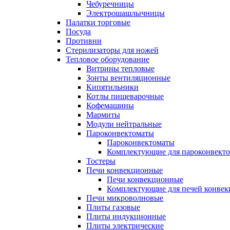
Чебуречницы
Электрошашлычницы
Палатки торговые
Посуда
Противни
Стерилизаторы для ножей
Тепловое оборудование
Витрины тепловые
Зонты вентиляционные
Кипятильники
Котлы пищеварочные
Кофемашины
Мармиты
Модули нейтральные
Пароконвектоматы
Пароконвектоматы
Комплектующие для пароконвекто
Тостеры
Печи конвекционные
Печи конвекционные
Комплектующие для печей конве
Печи микроволновые
Плиты газовые
Плиты индукционные
Плиты электрические