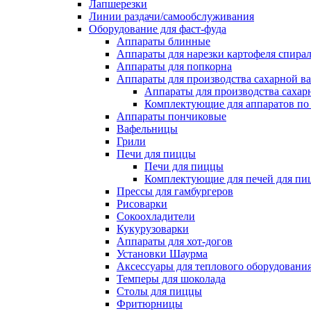
Лапшерезки
Линии раздачи/самообслуживания
Оборудование для фаст-фуда
Аппараты блинные
Аппараты для нарезки картофеля спира
Аппараты для попкорна
Аппараты для производства сахарной в
Аппараты для производства сахар
Комплектующие для аппаратов по 
Аппараты пончиковые
Вафельницы
Грили
Печи для пиццы
Печи для пиццы
Комплектующие для печей для пи
Прессы для гамбургеров
Рисоварки
Сокоохладители
Кукурузоварки
Аппараты для хот-догов
Установки Шаурма
Аксессуары для теплового оборудовани
Темперы для шоколада
Столы для пиццы
Фритюрницы