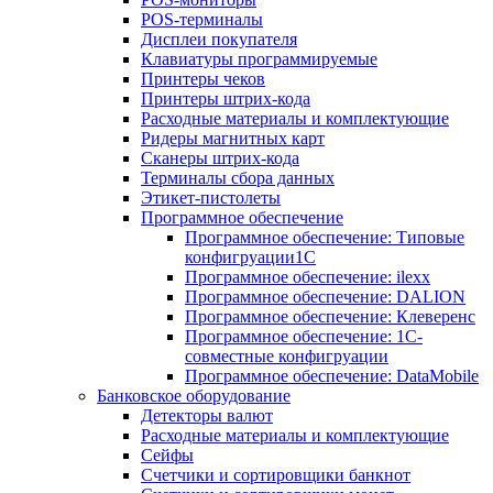
POS-терминалы
Дисплеи покупателя
Клавиатуры программируемые
Принтеры чеков
Принтеры штрих-кода
Расходные материалы и комплектующие
Ридеры магнитных карт
Сканеры штрих-кода
Терминалы сбора данных
Этикет-пистолеты
Программное обеспечение
Программное обеспечение: Типовые
конфигруации1С
Программное обеспечение: ilexx
Программное обеспечение: DALION
Программное обеспечение: Клеверенс
Программное обеспечение: 1С-
совместные конфигруации
Программное обеспечение: DataMobile
Банковское оборудование
Детекторы валют
Расходные материалы и комплектующие
Сейфы
Счетчики и сортировщики банкнот