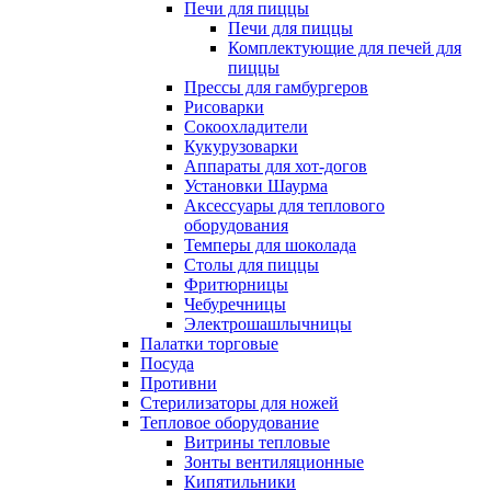
Печи для пиццы
Печи для пиццы
Комплектующие для печей для
пиццы
Прессы для гамбургеров
Рисоварки
Сокоохладители
Кукурузоварки
Аппараты для хот-догов
Установки Шаурма
Аксессуары для теплового
оборудования
Темперы для шоколада
Столы для пиццы
Фритюрницы
Чебуречницы
Электрошашлычницы
Палатки торговые
Посуда
Противни
Стерилизаторы для ножей
Тепловое оборудование
Витрины тепловые
Зонты вентиляционные
Кипятильники