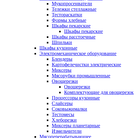
Мукопросеиватели
Тележки стеллажные
Тестораскатки
Формы хлебные
Шкафы пекарские
Шкафы пекарские
Шкафы расстоечные
Шпильки
Шкафы кухонные
Электромеханическое оборудование
Блендеры
Картофелечистки электрические
Миксеры
Мясорубки промышленные
Овощерезки
Овощерезки
Комплектующие для овощерезок
Процессоры кухонные
Слайсеры
Соковыжималки
Тестомесы
Хлеборезки
Миксеры планетарные
Измельчители
Мясоперерабатывающее