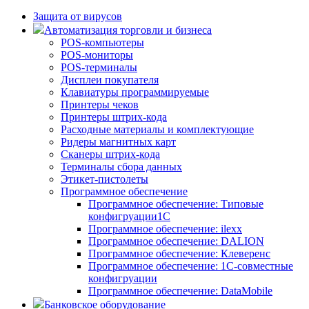
Защита от вирусов
Автоматизация торговли и бизнеса
POS-компьютеры
POS-мониторы
POS-терминалы
Дисплеи покупателя
Клавиатуры программируемые
Принтеры чеков
Принтеры штрих-кода
Расходные материалы и комплектующие
Ридеры магнитных карт
Сканеры штрих-кода
Терминалы сбора данных
Этикет-пистолеты
Программное обеспечение
Программное обеспечение: Типовые
конфигруации1С
Программное обеспечение: ilexx
Программное обеспечение: DALION
Программное обеспечение: Клеверенс
Программное обеспечение: 1С-совместные
конфигруации
Программное обеспечение: DataMobile
Банковское оборудование