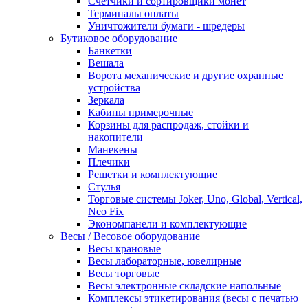
Счетчики и сортировщики монет
Терминалы оплаты
Уничтожители бумаги - шредеры
Бутиковое оборудование
Банкетки
Вешала
Ворота механические и другие охранные
устройства
Зеркала
Кабины примерочные
Корзины для распродаж, стойки и
накопители
Манекены
Плечики
Решетки и комплектующие
Стулья
Торговые системы Joker, Uno, Global, Vertical,
Neo Fix
Экономпанели и комплектующие
Весы / Весовое оборудование
Весы крановые
Весы лабораторные, ювелирные
Весы торговые
Весы электронные складские напольные
Комплексы этикетирования (весы с печатью