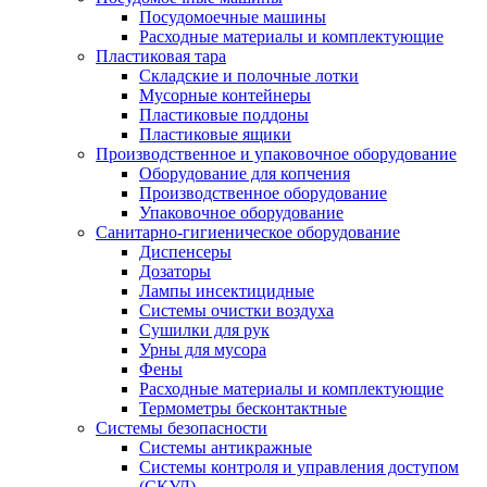
Посудомоечные машины
Расходные материалы и комплектующие
Пластиковая тара
Складские и полочные лотки
Мусорные контейнеры
Пластиковые поддоны
Пластиковые ящики
Производственное и упаковочное оборудование
Оборудование для копчения
Производственное оборудование
Упаковочное оборудование
Санитарно-гигиеническое оборудование
Диспенсеры
Дозаторы
Лампы инсектицидные
Системы очистки воздуха
Сушилки для рук
Урны для мусора
Фены
Расходные материалы и комплектующие
Термометры бесконтактные
Системы безопасности
Системы антикражные
Системы контроля и управления доступом
(СКУД)