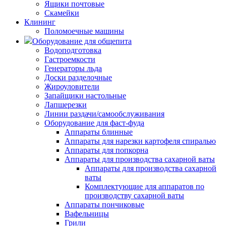
Ящики почтовые
Скамейки
Клининг
Поломоечные машины
Оборудование для общепита
Водоподготовка
Гастроемкости
Генераторы льда
Доски разделочные
Жироуловители
Запайщики настольные
Лапшерезки
Линии раздачи/самообслуживания
Оборудование для фаст-фуда
Аппараты блинные
Аппараты для нарезки картофеля спиралью
Аппараты для попкорна
Аппараты для производства сахарной ваты
Аппараты для производства сахарной
ваты
Комплектующие для аппаратов по
производству сахарной ваты
Аппараты пончиковые
Вафельницы
Грили