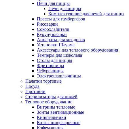
Печи для пиццы
Печи для пиццы
Комплектующие для печей для пиццы
Прессы для гамбургеров
Рисоварки
Сокоохладители
Кукурузоварки
Аппараты для хот-догов
Установки Шаурма
Аксессуары для теплового оборудования
Темперы для шоколада
Столы для пиццы
Фритюрницы
Чебуречницы
Электрошашлычницы
Палатки торговые
Посуда
Противни
Стерилизаторы для ножей
Тепловое оборудование
Витрины тепловые
Зонты вентиляционные
Кипятильники
Котлы пищеварочные
Кофемашины