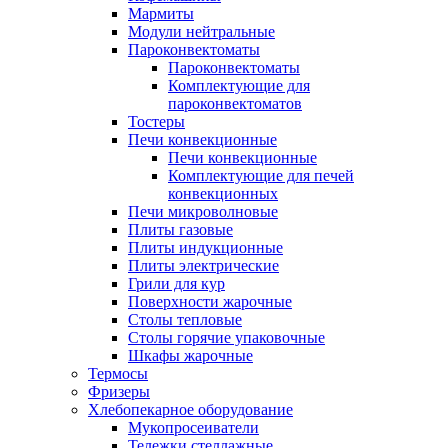
Мармиты
Модули нейтральные
Пароконвектоматы
Пароконвектоматы
Комплектующие для
пароконвектоматов
Тостеры
Печи конвекционные
Печи конвекционные
Комплектующие для печей
конвекционных
Печи микроволновые
Плиты газовые
Плиты индукционные
Плиты электрические
Грили для кур
Поверхности жарочные
Столы тепловые
Столы горячие упаковочные
Шкафы жарочные
Термосы
Фризеры
Хлебопекарное оборудование
Мукопросеиватели
Тележки стеллажные