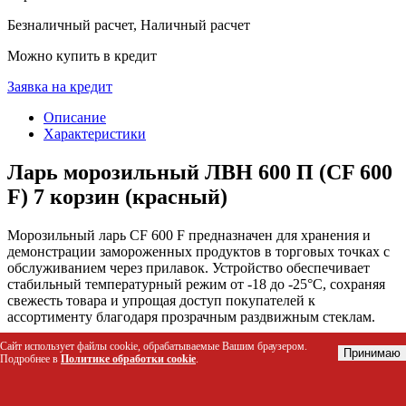
Безналичный расчет, Наличный расчет
Можно купить в кредит
Заявка на кредит
Описание
Характеристики
Ларь морозильный ЛВН 600 П (CF 600
F) 7 корзин (красный)
Морозильный ларь CF 600 F предназначен для хранения и
демонстрации замороженных продуктов в торговых точках с
обслуживанием через прилавок. Устройство обеспечивает
стабильный температурный режим от -18 до -25°C, сохраняя
свежесть товара и упрощая доступ покупателей к
ассортименту благодаря прозрачным раздвижным стеклам.
Сайт использует файлы cookie, обрабатываемые Вашим браузером.
Кому подойдет этот товар
Принимаю
Подробнее в
Политике обработки cookie
.
Владельцам продуктовых магазинов и супермаркетов
для организации зоны замороженных товаров