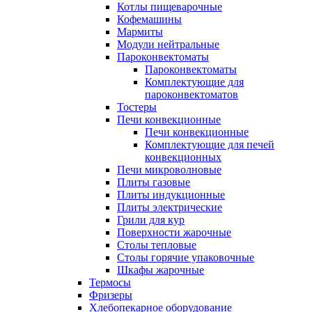
Котлы пищеварочные
Кофемашины
Мармиты
Модули нейтральные
Пароконвектоматы
Пароконвектоматы
Комплектующие для
пароконвектоматов
Тостеры
Печи конвекционные
Печи конвекционные
Комплектующие для печей
конвекционных
Печи микроволновые
Плиты газовые
Плиты индукционные
Плиты электрические
Грили для кур
Поверхности жарочные
Столы тепловые
Столы горячие упаковочные
Шкафы жарочные
Термосы
Фризеры
Хлебопекарное оборудование