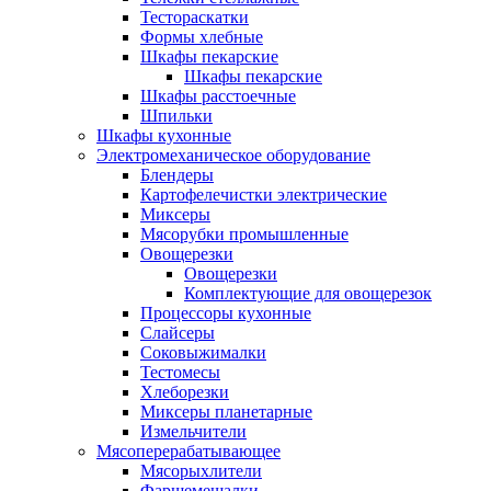
Тестораскатки
Формы хлебные
Шкафы пекарские
Шкафы пекарские
Шкафы расстоечные
Шпильки
Шкафы кухонные
Электромеханическое оборудование
Блендеры
Картофелечистки электрические
Миксеры
Мясорубки промышленные
Овощерезки
Овощерезки
Комплектующие для овощерезок
Процессоры кухонные
Слайсеры
Соковыжималки
Тестомесы
Хлеборезки
Миксеры планетарные
Измельчители
Мясоперерабатывающее
Мясорыхлители
Фаршемешалки