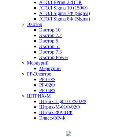
АТОЛ FPrint-22ПТК
АТОЛ Sigma 10 (150Ф)
АТОЛ Sigma 7Ф (Sigma)
АТОЛ Sigma 8Ф (Sigma)
Эвотор
Эвотор 10
Эвотор 7.2
Эвотор 5
Эвотор 5I
Эвотор 7.3
Эвотор Power
Меркурий
Меркурий
РР-Электро
РР-01Ф
РР-02Ф
РР-04Ф
ШТРИХ-М
Штрих-Light-01Ф/02Ф
Штрих-М-01Ф/02Ф
Штрих-ФР-01Ф
Элвес-ФР-Ф