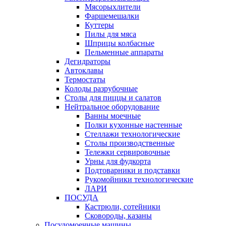
Мясорыхлители
Фаршемешалки
Куттеры
Пилы для мяса
Шприцы колбасные
Пельменные аппараты
Дегидраторы
Автоклавы
Термостаты
Колоды разрубочные
Столы для пиццы и салатов
Нейтральное оборудование
Ванны моечные
Полки кухонные настенные
Стеллажи технологические
Столы производственные
Тележки сервировочные
Урны для фудкорта
Подтоварники и подставки
Рукомойники технологические
ЛАРИ
ПОСУДА
Кастрюли, сотейники
Сковороды, казаны
Посудомоечные машины