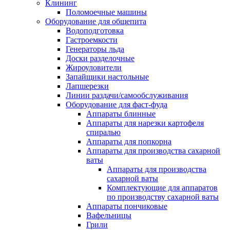
Клининг
Поломоечные машины
Оборудование для общепита
Водоподготовка
Гастроемкости
Генераторы льда
Доски разделочные
Жироуловители
Запайщики настольные
Лапшерезки
Линии раздачи/самообслуживания
Оборудование для фаст-фуда
Аппараты блинные
Аппараты для нарезки картофеля
спиралью
Аппараты для попкорна
Аппараты для производства сахарной
ваты
Аппараты для производства
сахарной ваты
Комплектующие для аппаратов
по производству сахарной ваты
Аппараты пончиковые
Вафельницы
Грили