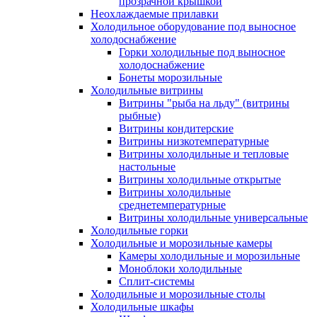
прозрачной крышкой
Неохлаждаемые прилавки
Холодильное оборудование под выносное
холодоснабжение
Горки холодильные под выносное
холодоснабжение
Бонеты морозильные
Холодильные витрины
Витрины "рыба на льду" (витрины
рыбные)
Витрины кондитерские
Витрины низкотемпературные
Витрины холодильные и тепловые
настольные
Витрины холодильные открытые
Витрины холодильные
среднетемпературные
Витрины холодильные универсальные
Холодильные горки
Холодильные и морозильные камеры
Камеры холодильные и морозильные
Моноблоки холодильные
Сплит-системы
Холодильные и морозильные столы
Холодильные шкафы