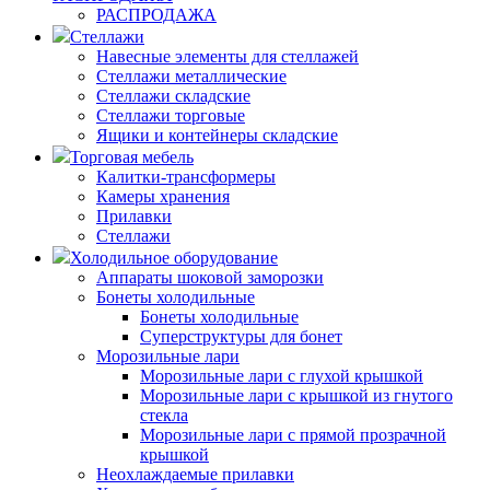
РАСПРОДАЖА
Стеллажи
Навесные элементы для стеллажей
Стеллажи металлические
Стеллажи складские
Стеллажи торговые
Ящики и контейнеры складские
Торговая мебель
Калитки-трансформеры
Камеры хранения
Прилавки
Стеллажи
Холодильное оборудование
Аппараты шоковой заморозки
Бонеты холодильные
Бонеты холодильные
Суперструктуры для бонет
Морозильные лари
Морозильные лари с глухой крышкой
Морозильные лари с крышкой из гнутого
стекла
Морозильные лари с прямой прозрачной
крышкой
Неохлаждаемые прилавки