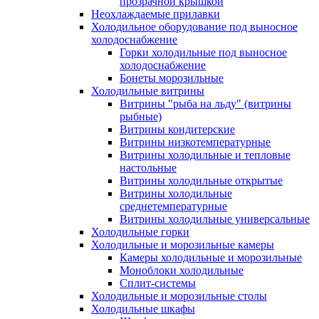
прозрачной крышкой
Неохлаждаемые прилавки
Холодильное оборудование под выносное
холодоснабжение
Горки холодильные под выносное
холодоснабжение
Бонеты морозильные
Холодильные витрины
Витрины "рыба на льду" (витрины
рыбные)
Витрины кондитерские
Витрины низкотемпературные
Витрины холодильные и тепловые
настольные
Витрины холодильные открытые
Витрины холодильные
среднетемпературные
Витрины холодильные универсальные
Холодильные горки
Холодильные и морозильные камеры
Камеры холодильные и морозильные
Моноблоки холодильные
Сплит-системы
Холодильные и морозильные столы
Холодильные шкафы