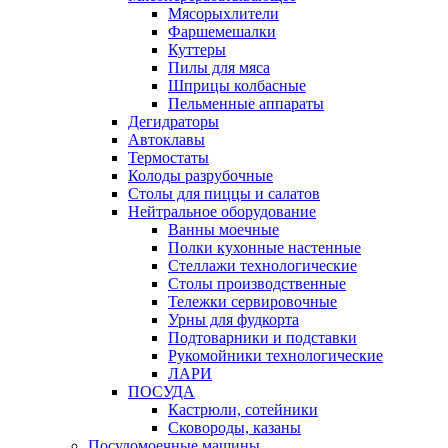
Мясорыхлители
Фаршемешалки
Куттеры
Пилы для мяса
Шприцы колбасные
Пельменные аппараты
Дегидраторы
Автоклавы
Термостаты
Колоды разрубочные
Столы для пиццы и салатов
Нейтральное оборудование
Ванны моечные
Полки кухонные настенные
Стеллажи технологические
Столы производственные
Тележки сервировочные
Урны для фудкорта
Подтоварники и подставки
Рукомойники технологические
ЛАРИ
ПОСУДА
Кастрюли, сотейники
Сковороды, казаны
Посудомоечные машины