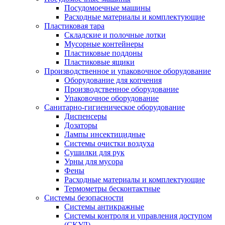
Посудомоечные машины
Расходные материалы и комплектующие
Пластиковая тара
Складские и полочные лотки
Мусорные контейнеры
Пластиковые поддоны
Пластиковые ящики
Производственное и упаковочное оборудование
Оборудование для копчения
Производственное оборудование
Упаковочное оборудование
Санитарно-гигиеническое оборудование
Диспенсеры
Дозаторы
Лампы инсектицидные
Системы очистки воздуха
Сушилки для рук
Урны для мусора
Фены
Расходные материалы и комплектующие
Термометры бесконтактные
Системы безопасности
Системы антикражные
Системы контроля и управления доступом
(СКУД)