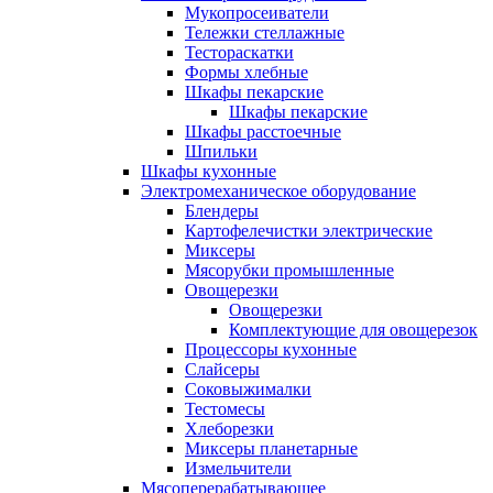
Мукопросеиватели
Тележки стеллажные
Тестораскатки
Формы хлебные
Шкафы пекарские
Шкафы пекарские
Шкафы расстоечные
Шпильки
Шкафы кухонные
Электромеханическое оборудование
Блендеры
Картофелечистки электрические
Миксеры
Мясорубки промышленные
Овощерезки
Овощерезки
Комплектующие для овощерезок
Процессоры кухонные
Слайсеры
Соковыжималки
Тестомесы
Хлеборезки
Миксеры планетарные
Измельчители
Мясоперерабатывающее