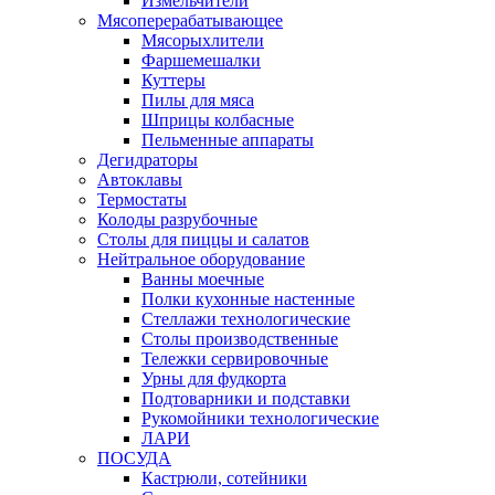
Измельчители
Мясоперерабатывающее
Мясорыхлители
Фаршемешалки
Куттеры
Пилы для мяса
Шприцы колбасные
Пельменные аппараты
Дегидраторы
Автоклавы
Термостаты
Колоды разрубочные
Столы для пиццы и салатов
Нейтральное оборудование
Ванны моечные
Полки кухонные настенные
Стеллажи технологические
Столы производственные
Тележки сервировочные
Урны для фудкорта
Подтоварники и подставки
Рукомойники технологические
ЛАРИ
ПОСУДА
Кастрюли, сотейники