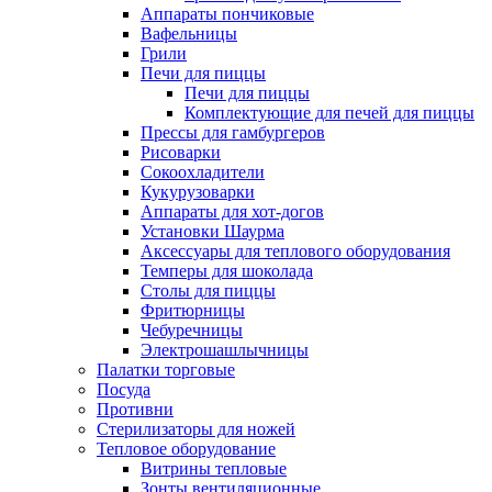
Аппараты пончиковые
Вафельницы
Грили
Печи для пиццы
Печи для пиццы
Комплектующие для печей для пиццы
Прессы для гамбургеров
Рисоварки
Сокоохладители
Кукурузоварки
Аппараты для хот-догов
Установки Шаурма
Аксессуары для теплового оборудования
Темперы для шоколада
Столы для пиццы
Фритюрницы
Чебуречницы
Электрошашлычницы
Палатки торговые
Посуда
Противни
Стерилизаторы для ножей
Тепловое оборудование
Витрины тепловые
Зонты вентиляционные