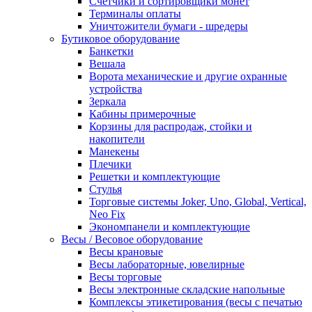
Счетчики и сортировщики монет
Терминалы оплаты
Уничтожители бумаги - шредеры
Бутиковое оборудование
Банкетки
Вешала
Ворота механические и другие охранные
устройства
Зеркала
Кабины примерочные
Корзины для распродаж, стойки и
накопители
Манекены
Плечики
Решетки и комплектующие
Стулья
Торговые системы Joker, Uno, Global, Vertical,
Neo Fix
Экономпанели и комплектующие
Весы / Весовое оборудование
Весы крановые
Весы лабораторные, ювелирные
Весы торговые
Весы электронные складские напольные
Комплексы этикетирования (весы с печатью