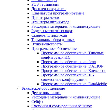
POS-терминалы
Дисплеи покупателя
Клавиатуры программируемые
Принтеры чеков
Принтеры штрих-кода
Расходные материалы и комплектующие
Ридеры магнитных карт
Сканеры штрих-кода
Терминалы сбора данных
Этикет-пистолеты
Программное обеспечение
Программное обеспечение: Типовые
конфигруации1С
Программное обеспечение: ilexx
Программное обеспечение: DALION
Программное обеспечение: Клеверенс
Программное обеспечение: 1С-
совместные конфигруации
Программное обеспечение: DataMobile
Банковское оборудование
Детекторы валют
Расходные материалы и комплектующие
Сейфы
Счетчики и сортировщики банкнот