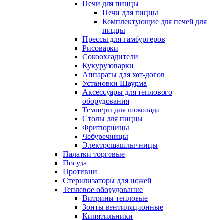
Печи для пиццы
Печи для пиццы
Комплектующие для печей для
пиццы
Прессы для гамбургеров
Рисоварки
Сокоохладители
Кукурузоварки
Аппараты для хот-догов
Установки Шаурма
Аксессуары для теплового
оборудования
Темперы для шоколада
Столы для пиццы
Фритюрницы
Чебуречницы
Электрошашлычницы
Палатки торговые
Посуда
Противни
Стерилизаторы для ножей
Тепловое оборудование
Витрины тепловые
Зонты вентиляционные
Кипятильники