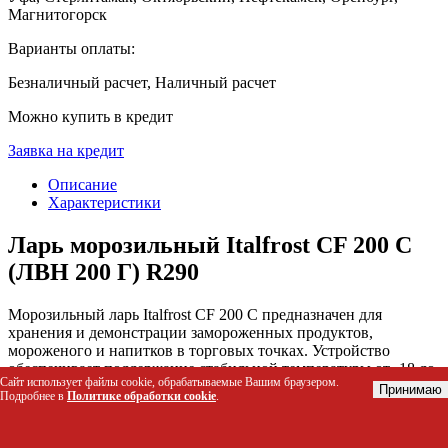
Магнитогорск
Варианты оплаты:
Безналичный расчет, Наличный расчет
Можно купить в кредит
Заявка на кредит
Описание
Характеристики
Ларь морозильный Italfrost CF 200 C
(ЛВН 200 Г) R290
Морозильный ларь Italfrost CF 200 C предназначен для
хранения и демонстрации замороженных продуктов,
мороженого и напитков в торговых точках. Устройство
обеспечивает поддержание стабильной температуры от -18 до
Сайт использует файлы cookie, обрабатываемые Вашим браузером.
-25°C, сохраняя свежесть товара при минимальных
Принимаю
Подробнее в
Политике обработки cookie
.
энергозатратах благодаря экологичному хладагенту R290 и
эффективному компрессору Electrolux.