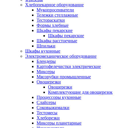
Хлебопекарное оборудование
Мукопросеиватели
Тележки стеллажные
Тестораскатки
Формы хлебные
Шкафы пекарские
Шкафы пекарские
Шкафы расстоечные
Шпильки
Шкафы кухонные
Электромеханическое оборудование
Блендеры
Картофелечистки электрические
Миксеры
Мясорубки промышленные
Овощерезки
Овощерезки
Комплектующие для овощерезок
Процессоры кухонные
Слайсеры
Соковыжималки
Тестомесы
Хлеборезки
Миксеры планетарные