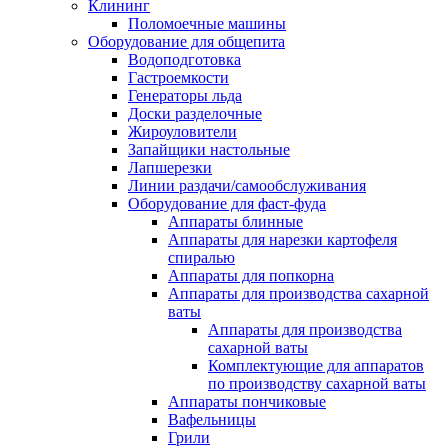
Клининг
Поломоечные машины
Оборудование для общепита
Водоподготовка
Гастроемкости
Генераторы льда
Доски разделочные
Жироуловители
Запайщики настольные
Лапшерезки
Линии раздачи/самообслуживания
Оборудование для фаст-фуда
Аппараты блинные
Аппараты для нарезки картофеля
спиралью
Аппараты для попкорна
Аппараты для производства сахарной
ваты
Аппараты для производства
сахарной ваты
Комплектующие для аппаратов
по производству сахарной ваты
Аппараты пончиковые
Вафельницы
Грили