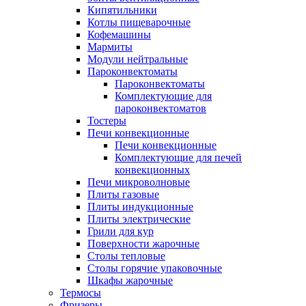
Кипятильники
Котлы пищеварочные
Кофемашины
Мармиты
Модули нейтральные
Пароконвектоматы
Пароконвектоматы
Комплектующие для
пароконвектоматов
Тостеры
Печи конвекционные
Печи конвекционные
Комплектующие для печей
конвекционных
Печи микроволновые
Плиты газовые
Плиты индукционные
Плиты электрические
Грили для кур
Поверхности жарочные
Столы тепловые
Столы горячие упаковочные
Шкафы жарочные
Термосы
Фризеры