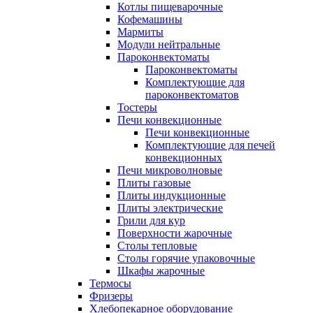
Котлы пищеварочные
Кофемашины
Мармиты
Модули нейтральные
Пароконвектоматы
Пароконвектоматы
Комплектующие для
пароконвектоматов
Тостеры
Печи конвекционные
Печи конвекционные
Комплектующие для печей
конвекционных
Печи микроволновые
Плиты газовые
Плиты индукционные
Плиты электрические
Грили для кур
Поверхности жарочные
Столы тепловые
Столы горячие упаковочные
Шкафы жарочные
Термосы
Фризеры
Хлебопекарное оборудование