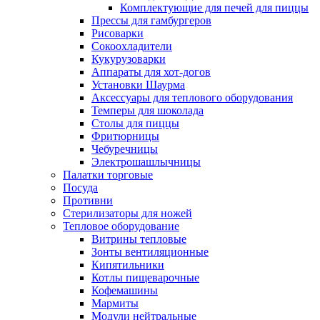
Комплектующие для печей для пиццы
Прессы для гамбургеров
Рисоварки
Сокоохладители
Кукурузоварки
Аппараты для хот-догов
Установки Шаурма
Аксессуары для теплового оборудования
Темперы для шоколада
Столы для пиццы
Фритюрницы
Чебуречницы
Электрошашлычницы
Палатки торговые
Посуда
Противни
Стерилизаторы для ножей
Тепловое оборудование
Витрины тепловые
Зонты вентиляционные
Кипятильники
Котлы пищеварочные
Кофемашины
Мармиты
Модули нейтральные