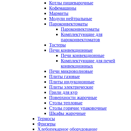
Котлы пищеварочные
Кофемашины
Мармиты
Модули нейтральные
Пароконвектоматы
Пароконвектоматы
Комплектующие для
пароконвектоматов
Тостеры
Печи конвекционные
Печи конвекционные
Комплектующие для печей
конвекционных
Печи микроволновые
Плиты газовые
Плиты индукционные
Плиты электрические
Грили для кур
Поверхности жарочные
Столы тепловые
Столы горячие упаковочные
Шкафы жарочные
Термосы
Фризеры
Хлебопекарное оборудование