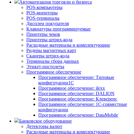
Автоматизация торговли и бизнеса
POS-компьютеры
POS-мониторы
POS-терминалы
Дисплеи покупателя
Клавиатуры программируемые
Принтеры чеков
Принтеры штрих-кода
Расходные материалы и комплектующие
Ридеры магнитных карт
Сканеры штрих-кода
Терминалы сбора данных
Этикет-пистолеты
Программное обеспечение
Программное обеспечение: Типовые
конфигруации1С
Программное обеспечение: ilexx
Программное обеспечение: DALION
Программное обеспечение: Клеверенс
Программное обеспечение: 1С-совместные
конфигруации
Программное обеспечение: DataMobile
Банковское оборудование
Детекторы валют
Расходные материалы и комплектующие