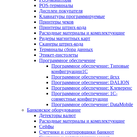
POS-терминалы
Дисплеи покупателя
Клавиатуры программируемые
Принтеры чеков
Принтеры штрих-кода
Расходные материалы и комплектующие
Ридеры магнитных карт
Сканеры штрих-кода
Терминалы сбора данных
Этикет-пистолеты
Программное обеспечение
Программное обеспечение: Типовые
конфигруации1С
Программное обеспечение: ilexx
Программное обеспечение: DALION
Программное обеспечение: Клеверенс
Программное обеспечение: 1С-
совместные конфигруации
Программное обеспечение: DataMobile
Банковское оборудование
Детекторы валют
Расходные материалы и комплектующие
Сейфы
Счетчики и сортировщики банкнот