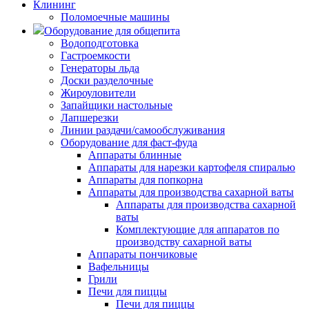
Клининг
Поломоечные машины
Оборудование для общепита
Водоподготовка
Гастроемкости
Генераторы льда
Доски разделочные
Жироуловители
Запайщики настольные
Лапшерезки
Линии раздачи/самообслуживания
Оборудование для фаст-фуда
Аппараты блинные
Аппараты для нарезки картофеля спиралью
Аппараты для попкорна
Аппараты для производства сахарной ваты
Аппараты для производства сахарной
ваты
Комплектующие для аппаратов по
производству сахарной ваты
Аппараты пончиковые
Вафельницы
Грили
Печи для пиццы
Печи для пиццы