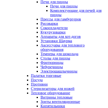
Печи для пиццы
Печи для пиццы
Комплектующие для печей для
пиццы
Прессы для гамбургеров
Рисоварки
Сокоохладители
Кукурузоварки
Аппараты для хот-догов
Установки Шаурма
Аксессуары для теплового
оборудования
Темперы для шоколада
Столы для пиццы
Фритюрницы
Чебуречницы
Электрошашлычницы
Палатки торговые
Посуда
Противни
Стерилизаторы для ножей
Тепловое оборудование
Витрины тепловые
Зонты вентиляционные
Кипятильники