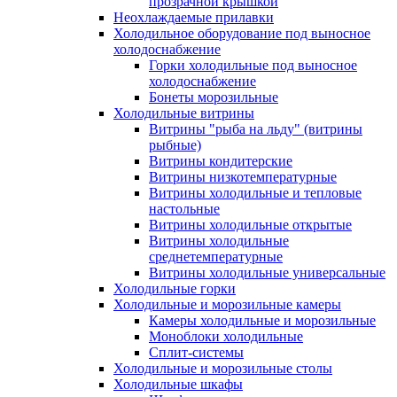
прозрачной крышкой
Неохлаждаемые прилавки
Холодильное оборудование под выносное
холодоснабжение
Горки холодильные под выносное
холодоснабжение
Бонеты морозильные
Холодильные витрины
Витрины "рыба на льду" (витрины
рыбные)
Витрины кондитерские
Витрины низкотемпературные
Витрины холодильные и тепловые
настольные
Витрины холодильные открытые
Витрины холодильные
среднетемпературные
Витрины холодильные универсальные
Холодильные горки
Холодильные и морозильные камеры
Камеры холодильные и морозильные
Моноблоки холодильные
Сплит-системы
Холодильные и морозильные столы
Холодильные шкафы