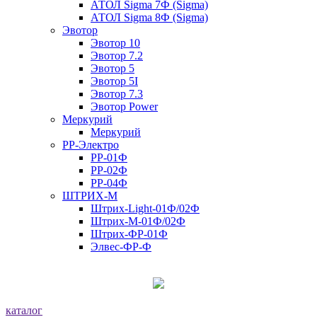
АТОЛ Sigma 7Ф (Sigma)
АТОЛ Sigma 8Ф (Sigma)
Эвотор
Эвотор 10
Эвотор 7.2
Эвотор 5
Эвотор 5I
Эвотор 7.3
Эвотор Power
Меркурий
Меркурий
РР-Электро
РР-01Ф
РР-02Ф
РР-04Ф
ШТРИХ-М
Штрих-Light-01Ф/02Ф
Штрих-М-01Ф/02Ф
Штрих-ФР-01Ф
Элвес-ФР-Ф
каталог