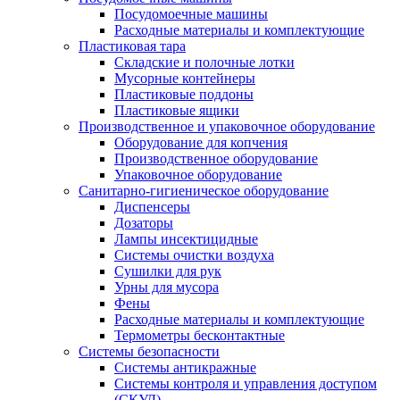
Посудомоечные машины
Расходные материалы и комплектующие
Пластиковая тара
Складские и полочные лотки
Мусорные контейнеры
Пластиковые поддоны
Пластиковые ящики
Производственное и упаковочное оборудование
Оборудование для копчения
Производственное оборудование
Упаковочное оборудование
Санитарно-гигиеническое оборудование
Диспенсеры
Дозаторы
Лампы инсектицидные
Системы очистки воздуха
Сушилки для рук
Урны для мусора
Фены
Расходные материалы и комплектующие
Термометры бесконтактные
Системы безопасности
Системы антикражные
Системы контроля и управления доступом
(СКУД)