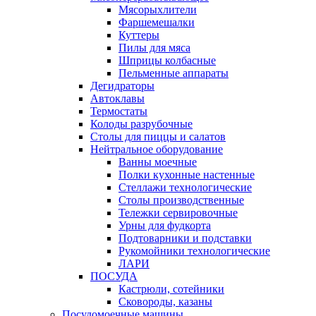
Мясорыхлители
Фаршемешалки
Куттеры
Пилы для мяса
Шприцы колбасные
Пельменные аппараты
Дегидраторы
Автоклавы
Термостаты
Колоды разрубочные
Столы для пиццы и салатов
Нейтральное оборудование
Ванны моечные
Полки кухонные настенные
Стеллажи технологические
Столы производственные
Тележки сервировочные
Урны для фудкорта
Подтоварники и подставки
Рукомойники технологические
ЛАРИ
ПОСУДА
Кастрюли, сотейники
Сковороды, казаны
Посудомоечные машины