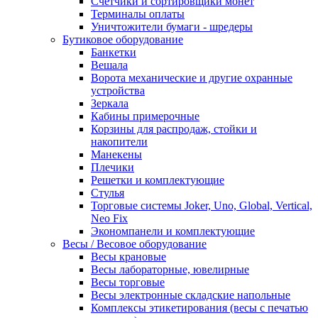
Счетчики и сортировщики монет
Терминалы оплаты
Уничтожители бумаги - шредеры
Бутиковое оборудование
Банкетки
Вешала
Ворота механические и другие охранные
устройства
Зеркала
Кабины примерочные
Корзины для распродаж, стойки и
накопители
Манекены
Плечики
Решетки и комплектующие
Стулья
Торговые системы Joker, Uno, Global, Vertical,
Neo Fix
Экономпанели и комплектующие
Весы / Весовое оборудование
Весы крановые
Весы лабораторные, ювелирные
Весы торговые
Весы электронные складские напольные
Комплексы этикетирования (весы с печатью