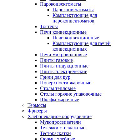
Пароконвектоматы
Пароконвектоматы
Комплектующие для
пароконвектоматов
Тостеры
Печи конвекционные
Печи конвекционные
Комплектующие для печей
конвекционных
Печи микроволновые
Плиты газовые
Плиты индукционные
Плиты электрические
Грили для кур
Поверхности жарочные
Столы тепловые
Столы горячие упаковочные
Шкафы жарочные
Термосы
Фризеры
Хлебопекарное оборудование
Мукопросеиватели
Тележки стеллажные
Тестораскатки
Формы хлебные