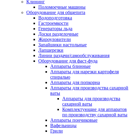
Клининг
Поломоечные машины
Оборудование для общепита
Водоподготовка
Гастроемкости
Генераторы льда
Доски разделочные
Жироуловители
Запайщики настольные
Лапшерезки
Линии раздачи/самообслуживания
Оборудование для фаст-фуда
Аппараты блинные
Аппараты для нарезки картофеля
спиралью
Аппараты для попкорна
Аппараты для производства сахарной
ваты
Аппараты для производства
сахарной ваты
Комплектующие для аппаратов
по производству сахарной ваты
Аппараты пончиковые
Вафельницы
Грили