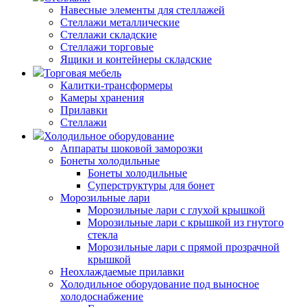
Навесные элементы для стеллажей
Стеллажи металлические
Стеллажи складские
Стеллажи торговые
Ящики и контейнеры складские
Торговая мебель
Калитки-трансформеры
Камеры хранения
Прилавки
Стеллажи
Холодильное оборудование
Аппараты шоковой заморозки
Бонеты холодильные
Бонеты холодильные
Суперструктуры для бонет
Морозильные лари
Морозильные лари с глухой крышкой
Морозильные лари с крышкой из гнутого
стекла
Морозильные лари с прямой прозрачной
крышкой
Неохлаждаемые прилавки
Холодильное оборудование под выносное
холодоснабжение