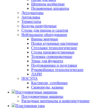
Шприцы колбасные
Пельменные аппараты
Дегидраторы
Автоклавы
Термостаты
Колоды разрубочные
Столы для пиццы и салатов
Нейтральное оборудование
Ванны моечные
Полки кухонные настенные
Стеллажи технологические
Столы производственные
Тележки сервировочные
Урны для фудкорта
Подтоварники и подставки
Рукомойники технологические
ЛАРИ
ПОСУДА
Кастрюли, сотейники
Сковороды, казаны
Посудомоечные машины
Посудомоечные машины
Расходные материалы и комплектующие
Пластиковая тара