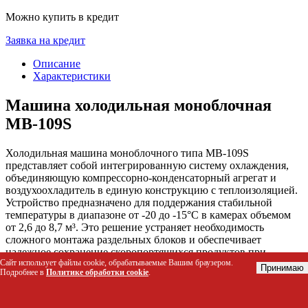
Можно купить в кредит
Заявка на кредит
Описание
Характеристики
Машина холодильная моноблочная
MB-109S
Холодильная машина моноблочного типа MB-109S
представляет собой интегрированную систему охлаждения,
объединяющую компрессорно-конденсаторный агрегат и
воздухоохладитель в единую конструкцию с теплоизоляцией.
Устройство предназначено для поддержания стабильной
температуры в диапазоне от -20 до -15°C в камерах объемом
от 2,6 до 8,7 м³. Это решение устраняет необходимость
сложного монтажа раздельных блоков и обеспечивает
надежное сохранение скоропортящихся продуктов при
Сайт использует файлы cookie, обрабатываемые Вашим браузером.
минимальных затратах на установку.
Принимаю
Подробнее в
Политике обработки cookie
.
Кому подойдет этот товар