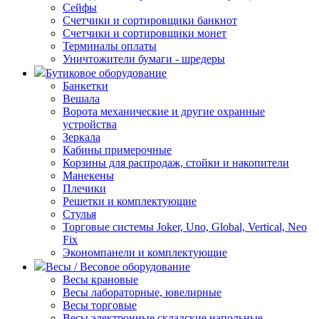
Сейфы
Счетчики и сортировщики банкнот
Счетчики и сортировщики монет
Терминалы оплаты
Уничтожители бумаги - шредеры
Бутиковое оборудование
Банкетки
Вешала
Ворота механические и другие охранные
устройства
Зеркала
Кабины примерочные
Корзины для распродаж, стойки и накопители
Манекены
Плечики
Решетки и комплектующие
Стулья
Торговые системы Joker, Uno, Global, Vertical, Neo
Fix
Экономпанели и комплектующие
Весы / Весовое оборудование
Весы крановые
Весы лабораторные, ювелирные
Весы торговые
Весы электронные складские напольные