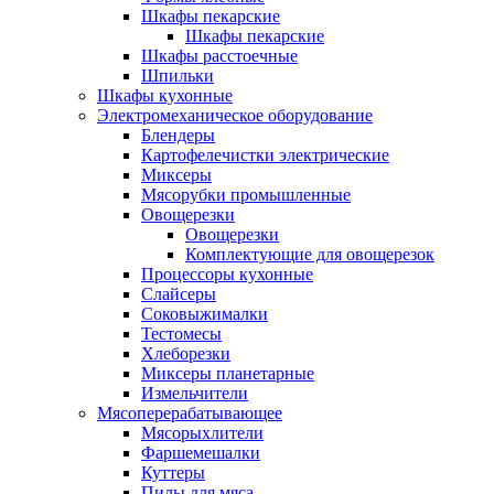
Шкафы пекарские
Шкафы пекарские
Шкафы расстоечные
Шпильки
Шкафы кухонные
Электромеханическое оборудование
Блендеры
Картофелечистки электрические
Миксеры
Мясорубки промышленные
Овощерезки
Овощерезки
Комплектующие для овощерезок
Процессоры кухонные
Слайсеры
Соковыжималки
Тестомесы
Хлеборезки
Миксеры планетарные
Измельчители
Мясоперерабатывающее
Мясорыхлители
Фаршемешалки
Куттеры
Пилы для мяса