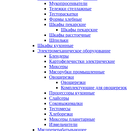
Мукопросеиватели
Тележки стеллажные
Тестораскатки
Формы хлебные
Шкафы пекарские
Шкафы пекарские
Шкафы расстоечные
Шпильки
Шкафы кухонные
Электромеханическое оборудование
Блендеры
Картофелечистки электрические
Миксеры
Мясорубки промышленные
Овощерезки
Овощерезки
Комплектующие для овощерезок
Процессоры кухонные
Слайсеры
Соковыжималки
Тестомесы
Хлеборезки
Миксеры планетарные
Измельчители
Мясоперерабатывающее