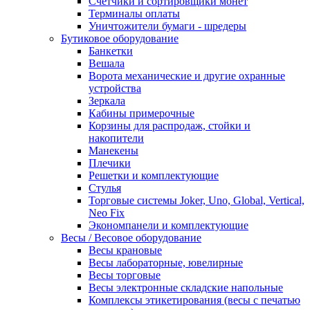
Счетчики и сортировщики монет
Терминалы оплаты
Уничтожители бумаги - шредеры
Бутиковое оборудование
Банкетки
Вешала
Ворота механические и другие охранные
устройства
Зеркала
Кабины примерочные
Корзины для распродаж, стойки и
накопители
Манекены
Плечики
Решетки и комплектующие
Стулья
Торговые системы Joker, Uno, Global, Vertical,
Neo Fix
Экономпанели и комплектующие
Весы / Весовое оборудование
Весы крановые
Весы лабораторные, ювелирные
Весы торговые
Весы электронные складские напольные
Комплексы этикетирования (весы с печатью