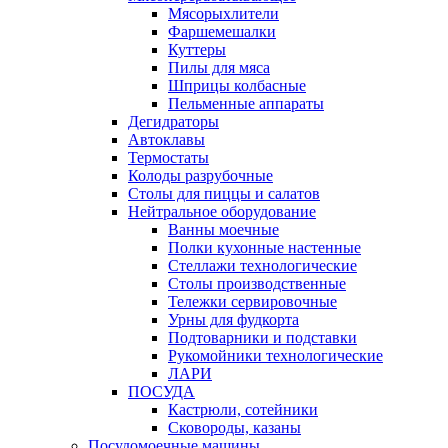
Мясорыхлители
Фаршемешалки
Куттеры
Пилы для мяса
Шприцы колбасные
Пельменные аппараты
Дегидраторы
Автоклавы
Термостаты
Колоды разрубочные
Столы для пиццы и салатов
Нейтральное оборудование
Ванны моечные
Полки кухонные настенные
Стеллажи технологические
Столы производственные
Тележки сервировочные
Урны для фудкорта
Подтоварники и подставки
Рукомойники технологические
ЛАРИ
ПОСУДА
Кастрюли, сотейники
Сковороды, казаны
Посудомоечные машины