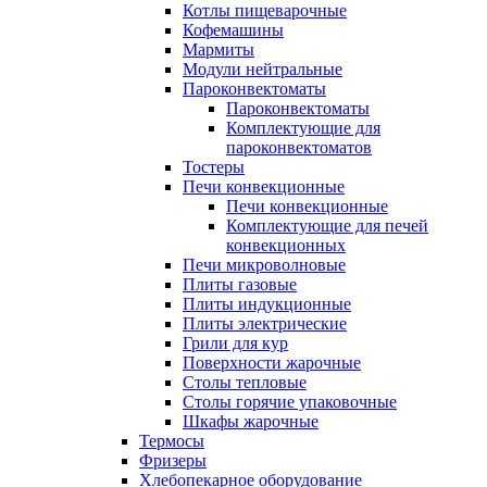
Котлы пищеварочные
Кофемашины
Мармиты
Модули нейтральные
Пароконвектоматы
Пароконвектоматы
Комплектующие для
пароконвектоматов
Тостеры
Печи конвекционные
Печи конвекционные
Комплектующие для печей
конвекционных
Печи микроволновые
Плиты газовые
Плиты индукционные
Плиты электрические
Грили для кур
Поверхности жарочные
Столы тепловые
Столы горячие упаковочные
Шкафы жарочные
Термосы
Фризеры
Хлебопекарное оборудование