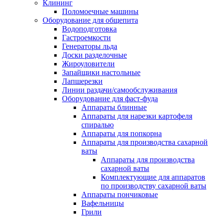
Клининг
Поломоечные машины
Оборудование для общепита
Водоподготовка
Гастроемкости
Генераторы льда
Доски разделочные
Жироуловители
Запайщики настольные
Лапшерезки
Линии раздачи/самообслуживания
Оборудование для фаст-фуда
Аппараты блинные
Аппараты для нарезки картофеля
спиралью
Аппараты для попкорна
Аппараты для производства сахарной
ваты
Аппараты для производства
сахарной ваты
Комплектующие для аппаратов
по производству сахарной ваты
Аппараты пончиковые
Вафельницы
Грили