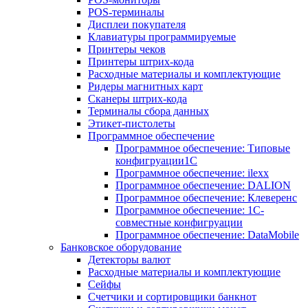
POS-терминалы
Дисплеи покупателя
Клавиатуры программируемые
Принтеры чеков
Принтеры штрих-кода
Расходные материалы и комплектующие
Ридеры магнитных карт
Сканеры штрих-кода
Терминалы сбора данных
Этикет-пистолеты
Программное обеспечение
Программное обеспечение: Типовые
конфигруации1С
Программное обеспечение: ilexx
Программное обеспечение: DALION
Программное обеспечение: Клеверенс
Программное обеспечение: 1С-
совместные конфигруации
Программное обеспечение: DataMobile
Банковское оборудование
Детекторы валют
Расходные материалы и комплектующие
Сейфы
Счетчики и сортировщики банкнот