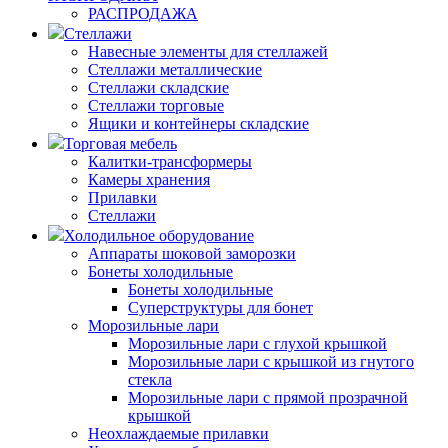
РАСПРОДАЖА
Стеллажи
Навесные элементы для стеллажей
Стеллажи металлические
Стеллажи складские
Стеллажи торговые
Ящики и контейнеры складские
Торговая мебель
Калитки-трансформеры
Камеры хранения
Прилавки
Стеллажи
Холодильное оборудование
Аппараты шоковой заморозки
Бонеты холодильные
Бонеты холодильные
Суперструктуры для бонет
Морозильные лари
Морозильные лари с глухой крышкой
Морозильные лари с крышкой из гнутого
стекла
Морозильные лари с прямой прозрачной
крышкой
Неохлаждаемые прилавки