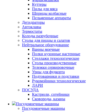
Куттеры
Пилы для мяса
Шприцы колбасные
Пельменные аппараты
Дегидраторы
Автоклавы
Термостаты
Колоды разрубочные
Столы для пиццы и салатов
Нейтральное оборудование
Ванны моечные
Полки кухонные настенные
Стеллажи технологические
Столы производственные
Тележки сервировочные
Урны для фудкорта
Подтоварники и подставки
Рукомойники технологические
ЛАРИ
ПОСУДА
Кастрюли, сотейники
Сковороды, казаны
Посудомоечные машины
Посудомоечные машины