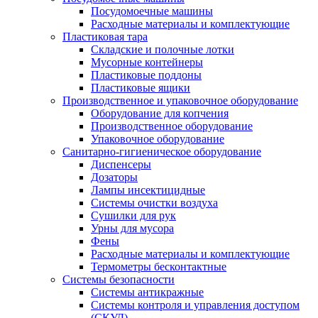
Посудомоечные машины
Расходные материалы и комплектующие
Пластиковая тара
Складские и полочные лотки
Мусорные контейнеры
Пластиковые поддоны
Пластиковые ящики
Производственное и упаковочное оборудование
Оборудование для копчения
Производственное оборудование
Упаковочное оборудование
Санитарно-гигиеническое оборудование
Диспенсеры
Дозаторы
Лампы инсектицидные
Системы очистки воздуха
Сушилки для рук
Урны для мусора
Фены
Расходные материалы и комплектующие
Термометры бесконтактные
Системы безопасности
Системы антикражные
Системы контроля и управления доступом
(СКУД)