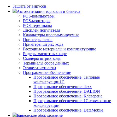
Защита от вирусов
Автоматизация торговли и бизнеса
POS-компьютеры
POS-мониторы
POS-терминалы
Дисплеи покупателя
Клавиатуры программируемые
Принтеры чеков
Принтеры штрих-кода
Расходные материалы и комплектующие
Ридеры магнитных карт
Сканеры штрих-кода
Терминалы сбора данных
Этикет-пистолеты
Программное обеспечение
Программное обеспечение: Типовые
конфигруации1С
Программное обеспечение: ilexx
Программное обеспечение: DALION
Программное обеспечение: Клеверенс
Программное обеспечение: 1С-совместные
конфигруации
Программное обеспечение: DataMobile
Банковское оборудование