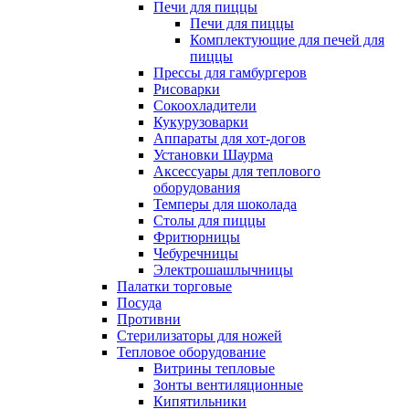
Печи для пиццы
Печи для пиццы
Комплектующие для печей для
пиццы
Прессы для гамбургеров
Рисоварки
Сокоохладители
Кукурузоварки
Аппараты для хот-догов
Установки Шаурма
Аксессуары для теплового
оборудования
Темперы для шоколада
Столы для пиццы
Фритюрницы
Чебуречницы
Электрошашлычницы
Палатки торговые
Посуда
Противни
Стерилизаторы для ножей
Тепловое оборудование
Витрины тепловые
Зонты вентиляционные
Кипятильники