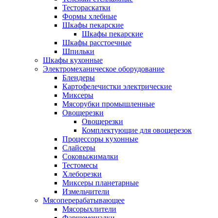
Тестораскатки
Формы хлебные
Шкафы пекарские
Шкафы пекарские
Шкафы расстоечные
Шпильки
Шкафы кухонные
Электромеханическое оборудование
Блендеры
Картофелечистки электрические
Миксеры
Мясорубки промышленные
Овощерезки
Овощерезки
Комплектующие для овощерезок
Процессоры кухонные
Слайсеры
Соковыжималки
Тестомесы
Хлеборезки
Миксеры планетарные
Измельчители
Мясоперерабатывающее
Мясорыхлители
Фаршемешалки