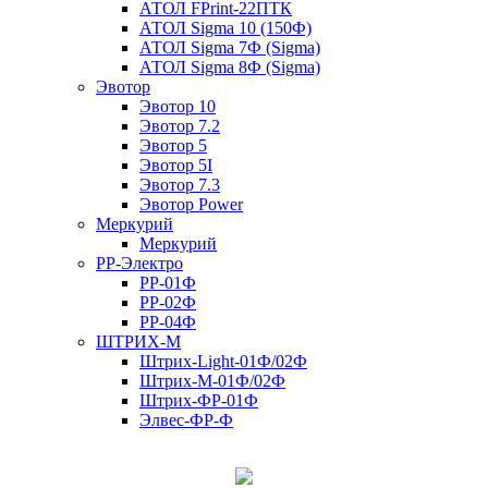
АТОЛ FPrint-22ПТК
АТОЛ Sigma 10 (150Ф)
АТОЛ Sigma 7Ф (Sigma)
АТОЛ Sigma 8Ф (Sigma)
Эвотор
Эвотор 10
Эвотор 7.2
Эвотор 5
Эвотор 5I
Эвотор 7.3
Эвотор Power
Меркурий
Меркурий
РР-Электро
РР-01Ф
РР-02Ф
РР-04Ф
ШТРИХ-М
Штрих-Light-01Ф/02Ф
Штрих-М-01Ф/02Ф
Штрих-ФР-01Ф
Элвес-ФР-Ф