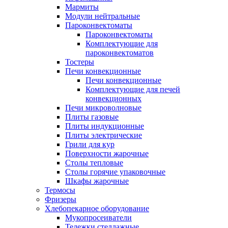
Мармиты
Модули нейтральные
Пароконвектоматы
Пароконвектоматы
Комплектующие для
пароконвектоматов
Тостеры
Печи конвекционные
Печи конвекционные
Комплектующие для печей
конвекционных
Печи микроволновые
Плиты газовые
Плиты индукционные
Плиты электрические
Грили для кур
Поверхности жарочные
Столы тепловые
Столы горячие упаковочные
Шкафы жарочные
Термосы
Фризеры
Хлебопекарное оборудование
Мукопросеиватели
Тележки стеллажные