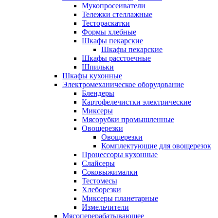
Мукопросеиватели
Тележки стеллажные
Тестораскатки
Формы хлебные
Шкафы пекарские
Шкафы пекарские
Шкафы расстоечные
Шпильки
Шкафы кухонные
Электромеханическое оборудование
Блендеры
Картофелечистки электрические
Миксеры
Мясорубки промышленные
Овощерезки
Овощерезки
Комплектующие для овощерезок
Процессоры кухонные
Слайсеры
Соковыжималки
Тестомесы
Хлеборезки
Миксеры планетарные
Измельчители
Мясоперерабатывающее