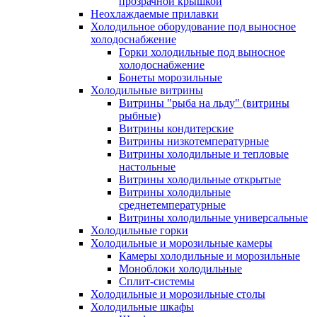
прозрачной крышкой
Неохлаждаемые прилавки
Холодильное оборудование под выносное
холодоснабжение
Горки холодильные под выносное
холодоснабжение
Бонеты морозильные
Холодильные витрины
Витрины "рыба на льду" (витрины
рыбные)
Витрины кондитерские
Витрины низкотемпературные
Витрины холодильные и тепловые
настольные
Витрины холодильные открытые
Витрины холодильные
среднетемпературные
Витрины холодильные универсальные
Холодильные горки
Холодильные и морозильные камеры
Камеры холодильные и морозильные
Моноблоки холодильные
Сплит-системы
Холодильные и морозильные столы
Холодильные шкафы