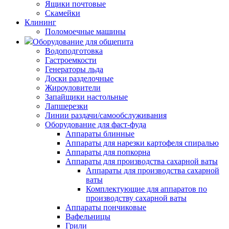
Ящики почтовые
Скамейки
Клининг
Поломоечные машины
Оборудование для общепита
Водоподготовка
Гастроемкости
Генераторы льда
Доски разделочные
Жироуловители
Запайщики настольные
Лапшерезки
Линии раздачи/самообслуживания
Оборудование для фаст-фуда
Аппараты блинные
Аппараты для нарезки картофеля спиралью
Аппараты для попкорна
Аппараты для производства сахарной ваты
Аппараты для производства сахарной
ваты
Комплектующие для аппаратов по
производству сахарной ваты
Аппараты пончиковые
Вафельницы
Грили