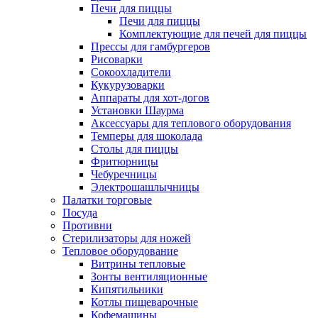
Печи для пиццы
Печи для пиццы
Комплектующие для печей для пиццы
Прессы для гамбургеров
Рисоварки
Сокоохладители
Кукурузоварки
Аппараты для хот-догов
Установки Шаурма
Аксессуары для теплового оборудования
Темперы для шоколада
Столы для пиццы
Фритюрницы
Чебуречницы
Электрошашлычницы
Палатки торговые
Посуда
Противни
Стерилизаторы для ножей
Тепловое оборудование
Витрины тепловые
Зонты вентиляционные
Кипятильники
Котлы пищеварочные
Кофемашины