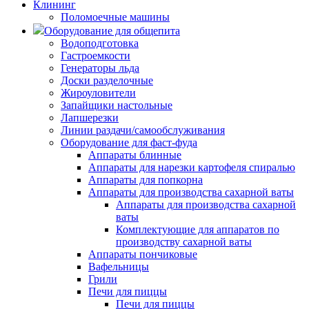
Клининг
Поломоечные машины
Оборудование для общепита
Водоподготовка
Гастроемкости
Генераторы льда
Доски разделочные
Жироуловители
Запайщики настольные
Лапшерезки
Линии раздачи/самообслуживания
Оборудование для фаст-фуда
Аппараты блинные
Аппараты для нарезки картофеля спиралью
Аппараты для попкорна
Аппараты для производства сахарной ваты
Аппараты для производства сахарной
ваты
Комплектующие для аппаратов по
производству сахарной ваты
Аппараты пончиковые
Вафельницы
Грили
Печи для пиццы
Печи для пиццы