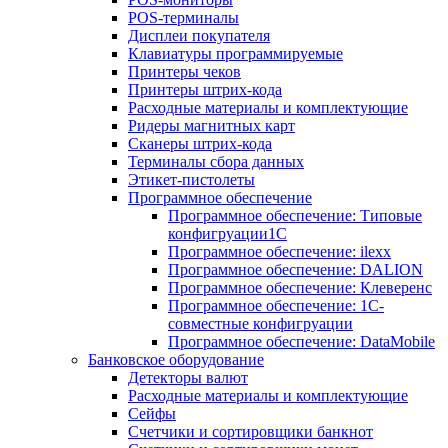
POS-терминалы
Дисплеи покупателя
Клавиатуры программируемые
Принтеры чеков
Принтеры штрих-кода
Расходные материалы и комплектующие
Ридеры магнитных карт
Сканеры штрих-кода
Терминалы сбора данных
Этикет-пистолеты
Программное обеспечение
Программное обеспечение: Типовые
конфигруации1С
Программное обеспечение: ilexx
Программное обеспечение: DALION
Программное обеспечение: Клеверенс
Программное обеспечение: 1С-
совместные конфигруации
Программное обеспечение: DataMobile
Банковское оборудование
Детекторы валют
Расходные материалы и комплектующие
Сейфы
Счетчики и сортировщики банкнот