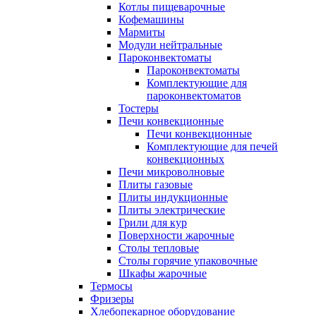
Котлы пищеварочные
Кофемашины
Мармиты
Модули нейтральные
Пароконвектоматы
Пароконвектоматы
Комплектующие для
пароконвектоматов
Тостеры
Печи конвекционные
Печи конвекционные
Комплектующие для печей
конвекционных
Печи микроволновые
Плиты газовые
Плиты индукционные
Плиты электрические
Грили для кур
Поверхности жарочные
Столы тепловые
Столы горячие упаковочные
Шкафы жарочные
Термосы
Фризеры
Хлебопекарное оборудование