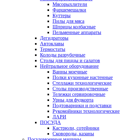
Мясорыхлители
Фаршемешалки
Куттеры
Пилы для мяса
Шприцы колбасные
Пельменные аппараты
Дегидраторы
Автоклавы
Термостаты
Колоды разрубочные
Столы для пиццы и салатов
Нейтральное оборудование
Ванны моечные
Полки кухонные настенные
Стеллажи технологические
Столы производственные
Тележки сервировочные
Урны для фудкорта
Подтоварники и подставки
Рукомойники технологические
ЛАРИ
ПОСУДА
Кастрюли, сотейники
Сковороды, казаны
Посудомоечные машины