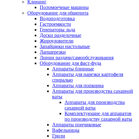
Клининг
Поломоечные машины
Оборудование для общепита
Водоподготовка
Гастроемкости
Генераторы льда
Доски разделочные
Жироуловители
Запайщики настольные
Лапшерезки
Линии раздачи/самообслуживания
Оборудование для фаст-фуда
Аппараты блинные
Аппараты для нарезки картофеля
спиралью
Аппараты для попкорна
Аппараты для производства сахарной
ваты
Аппараты для производства
сахарной ваты
Комплектующие для аппаратов
по производству сахарной ваты
Аппараты пончиковые
Вафельницы
Грили