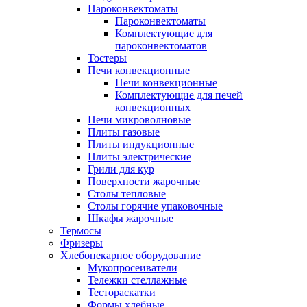
Пароконвектоматы
Пароконвектоматы
Комплектующие для
пароконвектоматов
Тостеры
Печи конвекционные
Печи конвекционные
Комплектующие для печей
конвекционных
Печи микроволновые
Плиты газовые
Плиты индукционные
Плиты электрические
Грили для кур
Поверхности жарочные
Столы тепловые
Столы горячие упаковочные
Шкафы жарочные
Термосы
Фризеры
Хлебопекарное оборудование
Мукопросеиватели
Тележки стеллажные
Тестораскатки
Формы хлебные