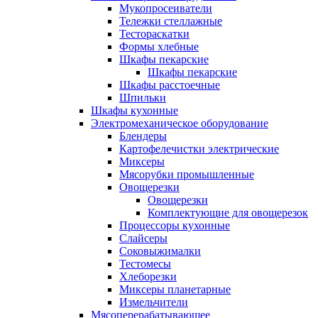
Мукопросеиватели
Тележки стеллажные
Тестораскатки
Формы хлебные
Шкафы пекарские
Шкафы пекарские
Шкафы расстоечные
Шпильки
Шкафы кухонные
Электромеханическое оборудование
Блендеры
Картофелечистки электрические
Миксеры
Мясорубки промышленные
Овощерезки
Овощерезки
Комплектующие для овощерезок
Процессоры кухонные
Слайсеры
Соковыжималки
Тестомесы
Хлеборезки
Миксеры планетарные
Измельчители
Мясоперерабатывающее