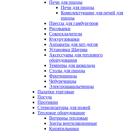
Печи для пиццы
Печи для пиццы
Комплектующие для печей для
пиццы
Прессы для гамбургеров
Рисоварки
Сокоохладители
Кукурузоварки
Аппараты для хот-догов
Установки Шаурма
Аксессуары для теплового
оборудования
Темперы для шоколада
Столы для пиццы
Фритюрницы
Чебуречницы
Электрошашлычницы
Палатки торговые
Посуда
Противни
Стерилизаторы для ножей
Тепловое оборудование
Витрины тепловые
Зонты вентиляционные
Кипятильники