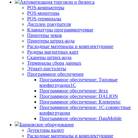
Автоматизация торговли и бизнеса
POS-компьютеры
POS-мониторы
POS-терминалы
Дисплеи покупателя
Клавиатуры программируемые
Принтеры чеков
Принтеры штрих-кода
Расходные материалы и комплектующие
Ридеры магнитных карт
Сканеры штрих-кода
Терминалы сбора данных
Этикет-пистолеты
Программное обеспечение
Программное обеспечение: Типовые
конфигруации1С
Программное обеспечение: ilexx
Программное обеспечение: DALION
Программное обеспечение: Клеверенс
Программное обеспечение: 1С-совместные
конфигруации
Программное обеспечение: DataMobile
Банковское оборудование
Детекторы валют
Расходные материалы и комплектующие