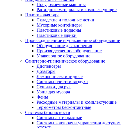
Посудомоечные машины
Расходные материалы и комплектующие
Пластиковая тара
Складские и полочные лотки
Мусорные контейнеры
Пластиковые поддоны
Пластиковые ящики
Производственное и упаковочное оборудование
Оборудование для копчения
Производственное оборудование
Упаковочное оборудование
Санитарно-гигиеническое оборудование
Диспенсеры
Дозаторы
Лампы инсектицидные
Системы очистки воздуха
Сушилки для рук
Урны для мусора
Фены
Расходные материалы и комплектующие
Термометры бесконтактные
Системы безопасности
Системы антикражные
Системы контроля и управления доступом
(СКУД)