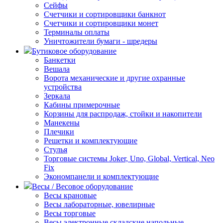
Сейфы
Счетчики и сортировщики банкнот
Счетчики и сортировщики монет
Терминалы оплаты
Уничтожители бумаги - шредеры
Бутиковое оборудование
Банкетки
Вешала
Ворота механические и другие охранные
устройства
Зеркала
Кабины примерочные
Корзины для распродаж, стойки и накопители
Манекены
Плечики
Решетки и комплектующие
Стулья
Торговые системы Joker, Uno, Global, Vertical, Neo
Fix
Экономпанели и комплектующие
Весы / Весовое оборудование
Весы крановые
Весы лабораторные, ювелирные
Весы торговые
Весы электронные складские напольные