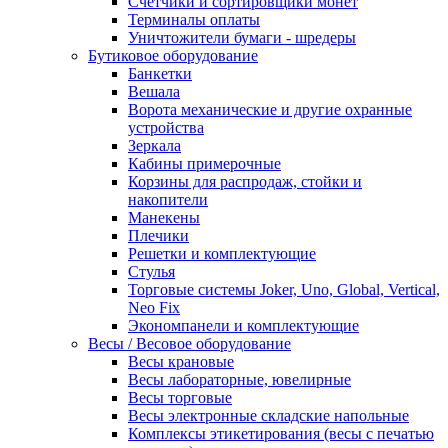
Счетчики и сортировщики монет
Терминалы оплаты
Уничтожители бумаги - шредеры
Бутиковое оборудование
Банкетки
Вешала
Ворота механические и другие охранные
устройства
Зеркала
Кабины примерочные
Корзины для распродаж, стойки и
накопители
Манекены
Плечики
Решетки и комплектующие
Стулья
Торговые системы Joker, Uno, Global, Vertical,
Neo Fix
Экономпанели и комплектующие
Весы / Весовое оборудование
Весы крановые
Весы лабораторные, ювелирные
Весы торговые
Весы электронные складские напольные
Комплексы этикетирования (весы с печатью