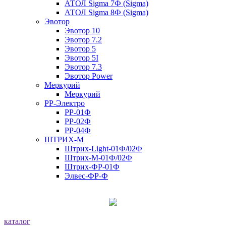
АТОЛ Sigma 7Ф (Sigma)
АТОЛ Sigma 8Ф (Sigma)
Эвотор
Эвотор 10
Эвотор 7.2
Эвотор 5
Эвотор 5I
Эвотор 7.3
Эвотор Power
Меркурий
Меркурий
РР-Электро
РР-01Ф
РР-02Ф
РР-04Ф
ШТРИХ-М
Штрих-Light-01Ф/02Ф
Штрих-М-01Ф/02Ф
Штрих-ФР-01Ф
Элвес-ФР-Ф
каталог