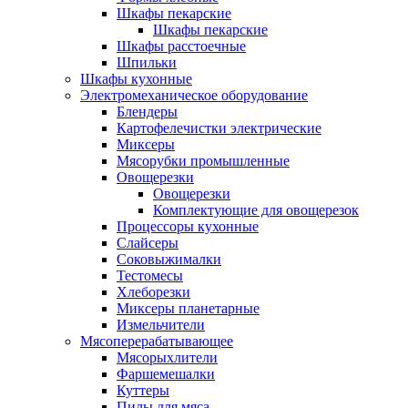
Шкафы пекарские
Шкафы пекарские
Шкафы расстоечные
Шпильки
Шкафы кухонные
Электромеханическое оборудование
Блендеры
Картофелечистки электрические
Миксеры
Мясорубки промышленные
Овощерезки
Овощерезки
Комплектующие для овощерезок
Процессоры кухонные
Слайсеры
Соковыжималки
Тестомесы
Хлеборезки
Миксеры планетарные
Измельчители
Мясоперерабатывающее
Мясорыхлители
Фаршемешалки
Куттеры
Пилы для мяса