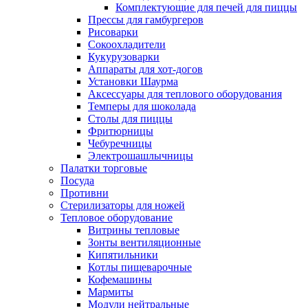
Комплектующие для печей для пиццы
Прессы для гамбургеров
Рисоварки
Сокоохладители
Кукурузоварки
Аппараты для хот-догов
Установки Шаурма
Аксессуары для теплового оборудования
Темперы для шоколада
Столы для пиццы
Фритюрницы
Чебуречницы
Электрошашлычницы
Палатки торговые
Посуда
Противни
Стерилизаторы для ножей
Тепловое оборудование
Витрины тепловые
Зонты вентиляционные
Кипятильники
Котлы пищеварочные
Кофемашины
Мармиты
Модули нейтральные