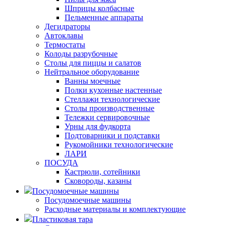
Шприцы колбасные
Пельменные аппараты
Дегидраторы
Автоклавы
Термостаты
Колоды разрубочные
Столы для пиццы и салатов
Нейтральное оборудование
Ванны моечные
Полки кухонные настенные
Стеллажи технологические
Столы производственные
Тележки сервировочные
Урны для фудкорта
Подтоварники и подставки
Рукомойники технологические
ЛАРИ
ПОСУДА
Кастрюли, сотейники
Сковороды, казаны
Посудомоечные машины
Посудомоечные машины
Расходные материалы и комплектующие
Пластиковая тара