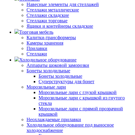
Навесные элементы для стеллажей
Стеллажи металлические
Стеллажи складские
Стеллажи торговые
Ящики и контейнеры складские
Торговая мебель
Калитки-трансформеры
Камеры хранения
Прилавки
Стеллажи
Холодильное оборудование
Аппараты шоковой заморозки
Бонеты холодильные
Бонеты холодильные
Суперструктуры для бонет
Морозильные лари
Морозильные лари с глухой крышкой
Морозильные лари с крышкой из гнутого
стекла
Морозильные лари с прямой прозрачной
крышкой
Неохлаждаемые прилавки
Холодильное оборудование под выносное
холодоснабжение