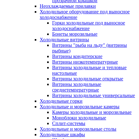
прозрачной крышкой
Неохлаждаемые прилавки
Холодильное оборудование под выносное
холодоснабжение
Горки холодильные под выносное
холодоснабжение
Бонеты морозильные
Холодильные витрины
Витрины "рыба на льду" (витрины
рыбные)
Витрины кондитерские
Витрины низкотемпературные
Витрины холодильные и тепловые
настольные
Витрины холодильные открытые
Витрины холодильные
среднетемпературные
Витрины холодильные универсальные
Холодильные горки
Холодильные и морозильные камеры
Камеры холодильные и морозильные
Моноблоки холодильные
Сплит-системы
Холодильные и морозильные столы
Холодильные шкафы