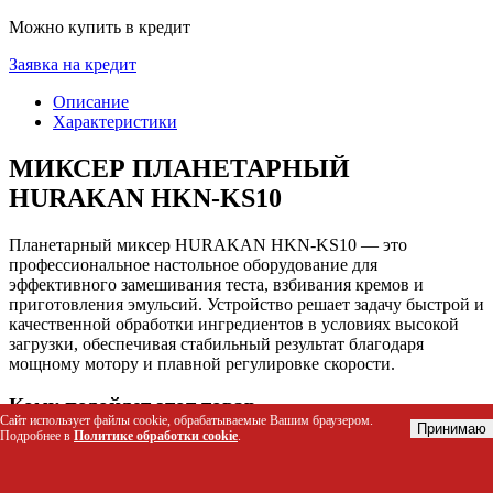
Можно купить в кредит
Заявка на кредит
Описание
Характеристики
МИКСЕР ПЛАНЕТАРНЫЙ
HURAKAN HKN-KS10
Планетарный миксер HURAKAN HKN-KS10 — это
профессиональное настольное оборудование для
эффективного замешивания теста, взбивания кремов и
приготовления эмульсий. Устройство решает задачу быстрой и
качественной обработки ингредиентов в условиях высокой
загрузки, обеспечивая стабильный результат благодаря
мощному мотору и плавной регулировке скорости.
Кому подойдет этот товар
Сайт использует файлы cookie, обрабатываемые Вашим браузером.
Принимаю
Подробнее в
Политике обработки cookie
.
Владельцам мини-пекарен и кондитерских цехов для
ежедневного замеса теста.
Персоналу предприятий общественного питания