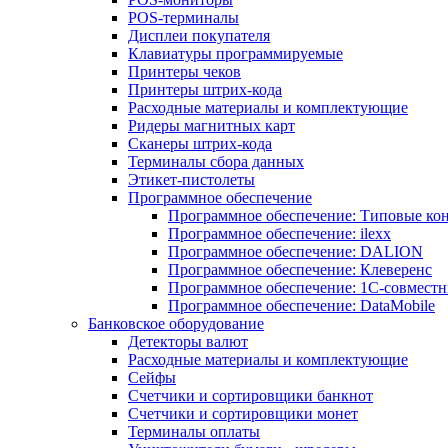
POS-терминалы
Дисплеи покупателя
Клавиатуры программируемые
Принтеры чеков
Принтеры штрих-кода
Расходные материалы и комплектующие
Ридеры магнитных карт
Сканеры штрих-кода
Терминалы сбора данных
Этикет-пистолеты
Программное обеспечение
Программное обеспечение: Типовые к
Программное обеспечение: ilexx
Программное обеспечение: DALION
Программное обеспечение: Клеверенс
Программное обеспечение: 1С-совмест
Программное обеспечение: DataMobile
Банковское оборудование
Детекторы валют
Расходные материалы и комплектующие
Сейфы
Счетчики и сортировщики банкнот
Счетчики и сортировщики монет
Терминалы оплаты