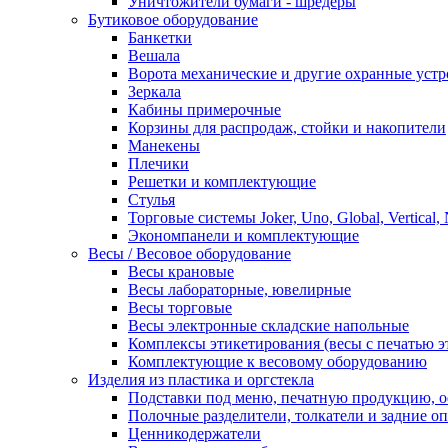
Уничтожители бумаги - шредеры
Бутиковое оборудование
Банкетки
Вешала
Ворота механические и другие охранные устр
Зеркала
Кабины примерочные
Корзины для распродаж, стойки и накопители
Манекены
Плечики
Решетки и комплектующие
Стулья
Торговые системы Joker, Uno, Global, Vertical,
Экономпанели и комплектующие
Весы / Весовое оборудование
Весы крановые
Весы лабораторные, ювелирные
Весы торговые
Весы электронные складские напольные
Комплексы этикетирования (весы с печатью э
Комплектующие к весовому оборудованию
Изделия из пластика и оргстекла
Подставки под меню, печатную продукцию, 
Полочные разделители, толкатели и задние о
Ценникодержатели