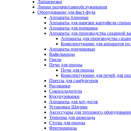
Лапшерезки
Линии раздачи/самообслуживания
Оборудование для фаст-фуда
Аппараты блинные
Аппараты для нарезки картофеля спира
Аппараты для попкорна
Аппараты для производства сахарной в
Аппараты для производства сахар
Комплектующие для аппаратов по 
Аппараты пончиковые
Вафельницы
Грили
Печи для пиццы
Печи для пиццы
Комплектующие для печей для пи
Прессы для гамбургеров
Рисоварки
Сокоохладители
Кукурузоварки
Аппараты для хот-догов
Установки Шаурма
Аксессуары для теплового оборудовани
Темперы для шоколада
Столы для пиццы
Фритюрницы