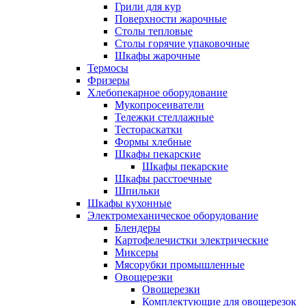
Грили для кур
Поверхности жарочные
Столы тепловые
Столы горячие упаковочные
Шкафы жарочные
Термосы
Фризеры
Хлебопекарное оборудование
Мукопросеиватели
Тележки стеллажные
Тестораскатки
Формы хлебные
Шкафы пекарские
Шкафы пекарские
Шкафы расстоечные
Шпильки
Шкафы кухонные
Электромеханическое оборудование
Блендеры
Картофелечистки электрические
Миксеры
Мясорубки промышленные
Овощерезки
Овощерезки
Комплектующие для овощерезок