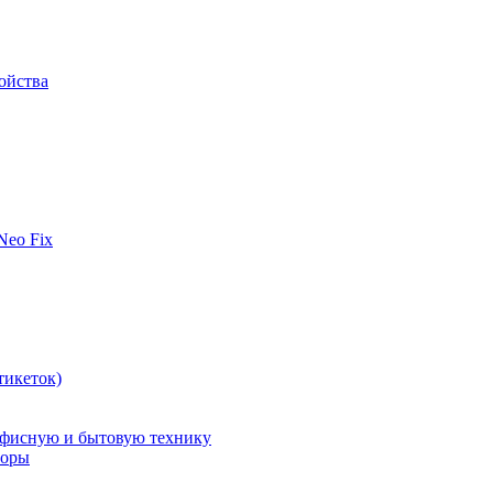
ойства
 Neo Fix
тикеток)
офисную и бытовую технику
поры