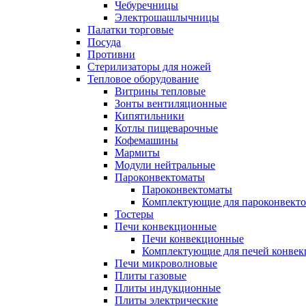
Чебуречницы
Электрошашлычницы
Палатки торговые
Посуда
Противни
Стерилизаторы для ножей
Тепловое оборудование
Витрины тепловые
Зонты вентиляционные
Кипятильники
Котлы пищеварочные
Кофемашины
Мармиты
Модули нейтральные
Пароконвектоматы
Пароконвектоматы
Комплектующие для пароконвекто
Тостеры
Печи конвекционные
Печи конвекционные
Комплектующие для печей конве
Печи микроволновые
Плиты газовые
Плиты индукционные
Плиты электрические