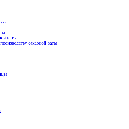
лью
аты
ной ваты
производству сахарной ваты
ццы
я