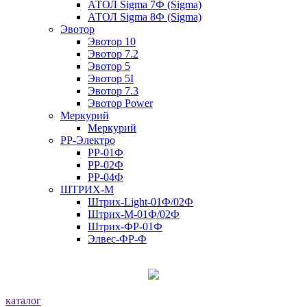
АТОЛ Sigma 7Ф (Sigma)
АТОЛ Sigma 8Ф (Sigma)
Эвотор
Эвотор 10
Эвотор 7.2
Эвотор 5
Эвотор 5I
Эвотор 7.3
Эвотор Power
Меркурий
Меркурий
РР-Электро
РР-01Ф
РР-02Ф
РР-04Ф
ШТРИХ-М
Штрих-Light-01Ф/02Ф
Штрих-М-01Ф/02Ф
Штрих-ФР-01Ф
Элвес-ФР-Ф
каталог