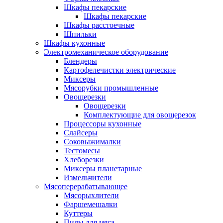
Шкафы пекарские
Шкафы пекарские
Шкафы расстоечные
Шпильки
Шкафы кухонные
Электромеханическое оборудование
Блендеры
Картофелечистки электрические
Миксеры
Мясорубки промышленные
Овощерезки
Овощерезки
Комплектующие для овощерезок
Процессоры кухонные
Слайсеры
Соковыжималки
Тестомесы
Хлеборезки
Миксеры планетарные
Измельчители
Мясоперерабатывающее
Мясорыхлители
Фаршемешалки
Куттеры
Пилы для мяса