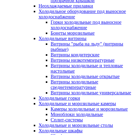
прозрачной крышкой
Неохлаждаемые прилавки
Холодильное оборудование под выносное
холодоснабжение
Горки холодильные под выносное
холодоснабжение
Бонеты морозильные
Холодильные витрины
Витрины "рыба на льду" (витрины
рыбные)
Витрины кондитерские
Витрины низкотемпературные
Витрины холодильные и тепловые
настольные
Витрины холодильные открытые
Витрины холодильные
среднетемпературные
Витрины холодильные универсальные
Холодильные горки
Холодильные и морозильные камеры
Камеры холодильные и морозильные
Моноблоки холодильные
Сплит-системы
Холодильные и морозильные столы
Холодильные шкафы