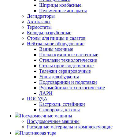
Шприцы колбасные
Пельменные аппараты
Дегидраторы
Автоклавы
Термостаты
Колоды разрубочные
Столы для пиццы и салатов
Нейтральное оборудование
Ванны моечные
Полки кухонные настенные
Стеллажи технологические
Столы производственные
Тележки сервировочные
Урны для фудкорта
Подтоварники и подставки
Рукомойники технологические
ЛАРИ
ПОСУДА
Кастрюли, сотейники
Сковороды, казаны
Посудомоечные машины
Посудомоечные машины
Расходные материалы и комплектующие
Пластиковая тара