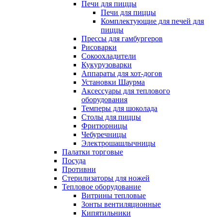
Печи для пиццы
Печи для пиццы
Комплектующие для печей для
пиццы
Прессы для гамбургеров
Рисоварки
Сокоохладители
Кукурузоварки
Аппараты для хот-догов
Установки Шаурма
Аксессуары для теплового
оборудования
Темперы для шоколада
Столы для пиццы
Фритюрницы
Чебуречницы
Электрошашлычницы
Палатки торговые
Посуда
Противни
Стерилизаторы для ножей
Тепловое оборудование
Витрины тепловые
Зонты вентиляционные
Кипятильники