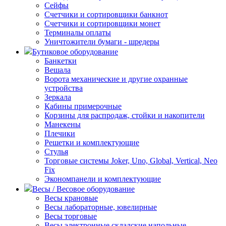
Сейфы
Счетчики и сортировщики банкнот
Счетчики и сортировщики монет
Терминалы оплаты
Уничтожители бумаги - шредеры
Бутиковое оборудование
Банкетки
Вешала
Ворота механические и другие охранные
устройства
Зеркала
Кабины примерочные
Корзины для распродаж, стойки и накопители
Манекены
Плечики
Решетки и комплектующие
Стулья
Торговые системы Joker, Uno, Global, Vertical, Neo
Fix
Экономпанели и комплектующие
Весы / Весовое оборудование
Весы крановые
Весы лабораторные, ювелирные
Весы торговые
Весы электронные складские напольные