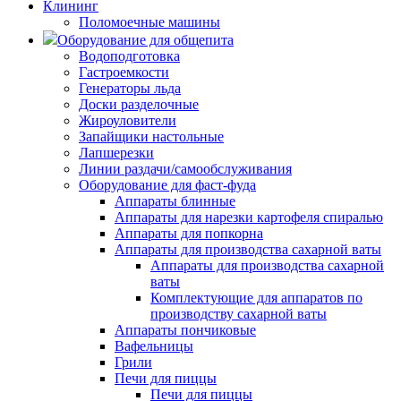
Клининг
Поломоечные машины
Оборудование для общепита
Водоподготовка
Гастроемкости
Генераторы льда
Доски разделочные
Жироуловители
Запайщики настольные
Лапшерезки
Линии раздачи/самообслуживания
Оборудование для фаст-фуда
Аппараты блинные
Аппараты для нарезки картофеля спиралью
Аппараты для попкорна
Аппараты для производства сахарной ваты
Аппараты для производства сахарной
ваты
Комплектующие для аппаратов по
производству сахарной ваты
Аппараты пончиковые
Вафельницы
Грили
Печи для пиццы
Печи для пиццы