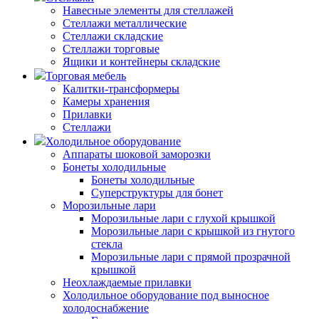
Навесные элементы для стеллажей
Стеллажи металлические
Стеллажи складские
Стеллажи торговые
Ящики и контейнеры складские
Торговая мебель
Калитки-трансформеры
Камеры хранения
Прилавки
Стеллажи
Холодильное оборудование
Аппараты шоковой заморозки
Бонеты холодильные
Бонеты холодильные
Суперструктуры для бонет
Морозильные лари
Морозильные лари с глухой крышкой
Морозильные лари с крышкой из гнутого
стекла
Морозильные лари с прямой прозрачной
крышкой
Неохлаждаемые прилавки
Холодильное оборудование под выносное
холодоснабжение