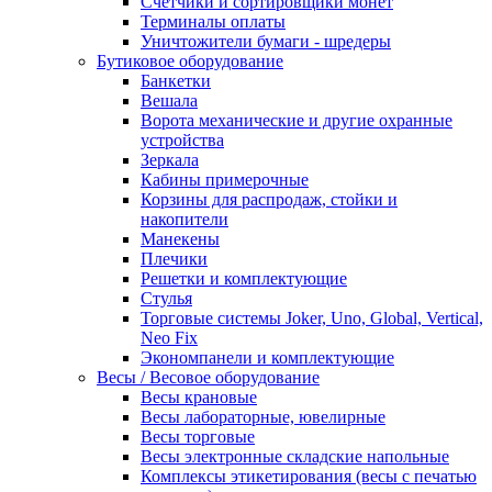
Счетчики и сортировщики монет
Терминалы оплаты
Уничтожители бумаги - шредеры
Бутиковое оборудование
Банкетки
Вешала
Ворота механические и другие охранные
устройства
Зеркала
Кабины примерочные
Корзины для распродаж, стойки и
накопители
Манекены
Плечики
Решетки и комплектующие
Стулья
Торговые системы Joker, Uno, Global, Vertical,
Neo Fix
Экономпанели и комплектующие
Весы / Весовое оборудование
Весы крановые
Весы лабораторные, ювелирные
Весы торговые
Весы электронные складские напольные
Комплексы этикетирования (весы с печатью