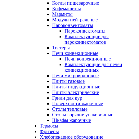
Котлы пищеварочные
Кофемашины
Мармиты
Модули нейтральные
Пароконвектоматы
Пароконвектоматы
Комплектующие для
пароконвектоматов
Тостеры
Печи конвекционные
Печи конвекционные
Комплектующие для печей
конвекционных
Печи микроволновые
Плиты газовые
Плиты индукционные
Плиты электрические
Грили для кур
Поверхности жарочные
Столы тепловые
Столы горячие упаковочные
Шкафы жарочные
Термосы
Фризеры
Хлебопекарное оборудование