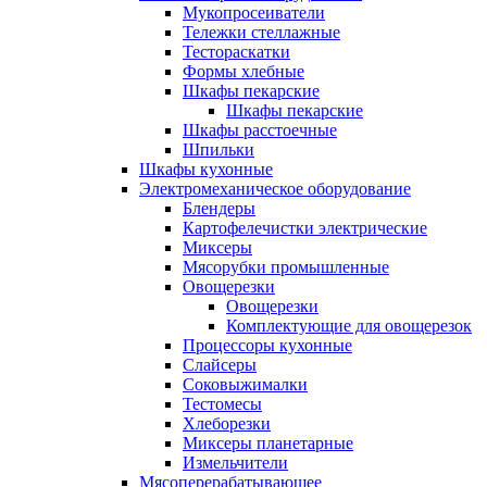
Мукопросеиватели
Тележки стеллажные
Тестораскатки
Формы хлебные
Шкафы пекарские
Шкафы пекарские
Шкафы расстоечные
Шпильки
Шкафы кухонные
Электромеханическое оборудование
Блендеры
Картофелечистки электрические
Миксеры
Мясорубки промышленные
Овощерезки
Овощерезки
Комплектующие для овощерезок
Процессоры кухонные
Слайсеры
Соковыжималки
Тестомесы
Хлеборезки
Миксеры планетарные
Измельчители
Мясоперерабатывающее