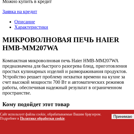
Можно купить в кредит
Заявка на кредит
Описание
Характеристики
МИКРОВОЛНОВАЯ ПЕЧЬ HAIER
HMB-MM207WA
Компактная микроволновая печь Haier HMB-MM207WA
предназначена для быстрого разогрева блюд, приготовления
простых кулинарных изделий и размораживания продуктов.
Устройство решает проблему нехватки времени на кухне за
счет высокой мощности 700 Вт и автоматических режимов
работы, обеспечивая надежный результат в ограниченном
пространстве.
Кому подойдет этот товар
Сайт использует файлы cookie, обрабатываемые Вашим браузером.
Студентам и жильцам общежитий для быстрого
Принимаю
Подробнее в
Политике обработки cookie
.
приготовления еды в небольших кухонных зонах.
Молодым семьям с детьми благодаря функции защиты
от детей и простоте управления.