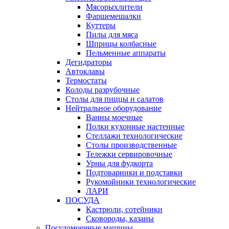
Мясорыхлители
Фаршемешалки
Куттеры
Пилы для мяса
Шприцы колбасные
Пельменные аппараты
Дегидраторы
Автоклавы
Термостаты
Колоды разрубочные
Столы для пиццы и салатов
Нейтральное оборудование
Ванны моечные
Полки кухонные настенные
Стеллажи технологические
Столы производственные
Тележки сервировочные
Урны для фудкорта
Подтоварники и подставки
Рукомойники технологические
ЛАРИ
ПОСУДА
Кастрюли, сотейники
Сковороды, казаны
Посудомоечные машины