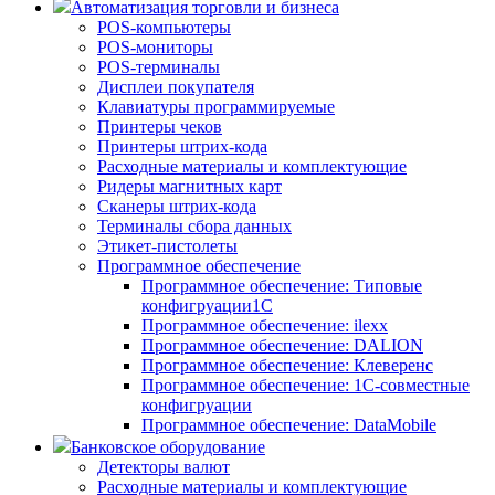
Автоматизация торговли и бизнеса
POS-компьютеры
POS-мониторы
POS-терминалы
Дисплеи покупателя
Клавиатуры программируемые
Принтеры чеков
Принтеры штрих-кода
Расходные материалы и комплектующие
Ридеры магнитных карт
Сканеры штрих-кода
Терминалы сбора данных
Этикет-пистолеты
Программное обеспечение
Программное обеспечение: Типовые
конфигруации1С
Программное обеспечение: ilexx
Программное обеспечение: DALION
Программное обеспечение: Клеверенс
Программное обеспечение: 1С-совместные
конфигруации
Программное обеспечение: DataMobile
Банковское оборудование
Детекторы валют
Расходные материалы и комплектующие