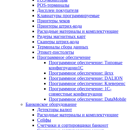
POS-терминалы
Дисплеи покупателя
Клавиатуры программируемые
Принтеры чеков
Принтеры штрих-кода
Расходные материалы и комплектующие
Ридеры магнитных карт
Сканеры штрих-кода
Терминалы сбора данных
Этикет-пистолеты
Программное обеспечение
Программное обеспечение: Типовые
конфигруации1С
Программное обеспечение: ilexx
Программное обеспечение: DALION
Программное обеспечение: Клеверенс
Программное обеспечение: 1С-
совместные конфигруации
Программное обеспечение: DataMobile
Банковское оборудование
Детекторы валют
Расходные материалы и комплектующие
Сейфы
Счетчики и сортировщики банкнот