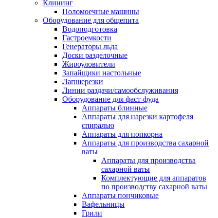
Клининг
Поломоечные машины
Оборудование для общепита
Водоподготовка
Гастроемкости
Генераторы льда
Доски разделочные
Жироуловители
Запайщики настольные
Лапшерезки
Линии раздачи/самообслуживания
Оборудование для фаст-фуда
Аппараты блинные
Аппараты для нарезки картофеля
спиралью
Аппараты для попкорна
Аппараты для производства сахарной
ваты
Аппараты для производства
сахарной ваты
Комплектующие для аппаратов
по производству сахарной ваты
Аппараты пончиковые
Вафельницы
Грили