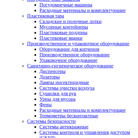
Посудомоечные машины
Расходные материалы и комплектующие
Пластиковая тара
Складские и полочные лотки
Мусорные контейнеры
Пластиковые поддоны
Пластиковые ящики
Производственное и упаковочное оборудование
Оборудование для копчения
Производственное оборудование
Упаковочное оборудование
Санитарно-гигиеническое оборудование
Диспенсеры
Дозаторы
Лампы инсектицидные
Системы очистки воздуха
Сушилки для рук
Урны для мусора
Фены
Расходные материалы и комплектующие
Термометры бесконтактные
Системы безопасности
Системы антикражные
Системы контроля и управления доступом
(СКУД)