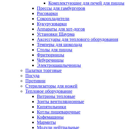
Комплектующие для печей для пиццы
Прессы для гамбургеров
Рисоварки
Сокоохладители
Кукурузоварки
Аппараты для хот-догов
Установки Шаурма
Аксессуары для теплового оборудования
Темперы для шоколада
Столы для пиццы
Фритюрницы
Чебуречницы
Электрошашлычницы
Палатки торговые
Посуда
Противни
Стерилизаторы для ножей
Тепловое оборудование
Витрины тепловые
Зонты вентиляционные
Кипятильники
Котлы пищеварочные
Кофемашины
Мармиты
Модули нейтральные