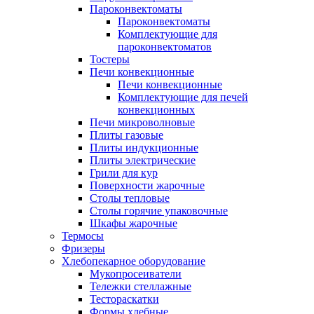
Пароконвектоматы
Пароконвектоматы
Комплектующие для
пароконвектоматов
Тостеры
Печи конвекционные
Печи конвекционные
Комплектующие для печей
конвекционных
Печи микроволновые
Плиты газовые
Плиты индукционные
Плиты электрические
Грили для кур
Поверхности жарочные
Столы тепловые
Столы горячие упаковочные
Шкафы жарочные
Термосы
Фризеры
Хлебопекарное оборудование
Мукопросеиватели
Тележки стеллажные
Тестораскатки
Формы хлебные