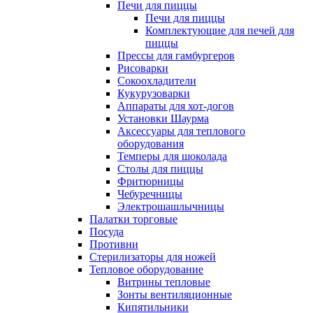
Печи для пиццы
Печи для пиццы
Комплектующие для печей для
пиццы
Прессы для гамбургеров
Рисоварки
Сокоохладители
Кукурузоварки
Аппараты для хот-догов
Установки Шаурма
Аксессуары для теплового
оборудования
Темперы для шоколада
Столы для пиццы
Фритюрницы
Чебуречницы
Электрошашлычницы
Палатки торговые
Посуда
Противни
Стерилизаторы для ножей
Тепловое оборудование
Витрины тепловые
Зонты вентиляционные
Кипятильники