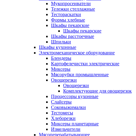
Мукопросеиватели
Тележки стеллажные
Тестораскатки
Формы хлебные
Шкафы пекарские
Шкафы пекарские
Шкафы расстоечные
Шпильки
Шкафы кухонные
Электромеханическое оборудование
Блендеры
Картофелечистки электрические
Миксеры
Мясорубки промышленные
Овощерезки
Овощерезки
Комплектующие для овощерезок
Процессоры кухонные
Слайсеры
Соковыжималки
Тестомесы
Хлеборезки
Миксеры планетарные
Измельчители
Мясоперерабатывающее