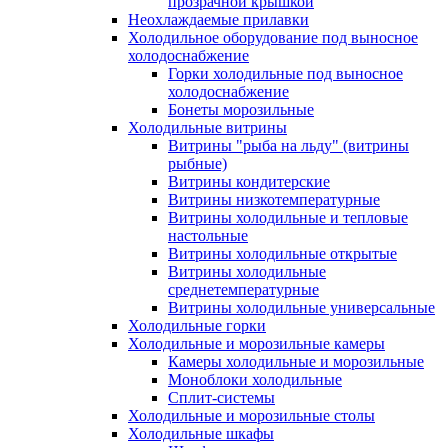
прозрачной крышкой
Неохлаждаемые прилавки
Холодильное оборудование под выносное
холодоснабжение
Горки холодильные под выносное
холодоснабжение
Бонеты морозильные
Холодильные витрины
Витрины "рыба на льду" (витрины
рыбные)
Витрины кондитерские
Витрины низкотемпературные
Витрины холодильные и тепловые
настольные
Витрины холодильные открытые
Витрины холодильные
среднетемпературные
Витрины холодильные универсальные
Холодильные горки
Холодильные и морозильные камеры
Камеры холодильные и морозильные
Моноблоки холодильные
Сплит-системы
Холодильные и морозильные столы
Холодильные шкафы