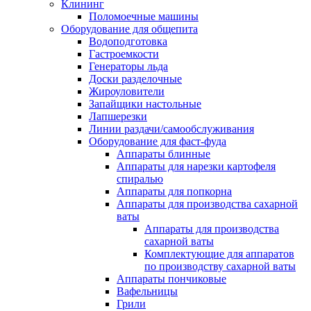
Клининг
Поломоечные машины
Оборудование для общепита
Водоподготовка
Гастроемкости
Генераторы льда
Доски разделочные
Жироуловители
Запайщики настольные
Лапшерезки
Линии раздачи/самообслуживания
Оборудование для фаст-фуда
Аппараты блинные
Аппараты для нарезки картофеля
спиралью
Аппараты для попкорна
Аппараты для производства сахарной
ваты
Аппараты для производства
сахарной ваты
Комплектующие для аппаратов
по производству сахарной ваты
Аппараты пончиковые
Вафельницы
Грили