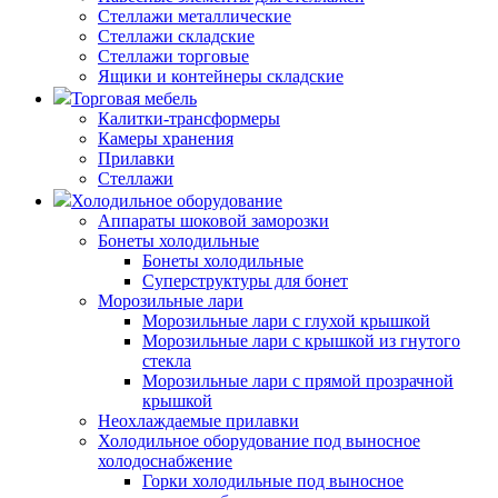
Стеллажи металлические
Стеллажи складские
Стеллажи торговые
Ящики и контейнеры складские
Торговая мебель
Калитки-трансформеры
Камеры хранения
Прилавки
Стеллажи
Холодильное оборудование
Аппараты шоковой заморозки
Бонеты холодильные
Бонеты холодильные
Суперструктуры для бонет
Морозильные лари
Морозильные лари с глухой крышкой
Морозильные лари с крышкой из гнутого
стекла
Морозильные лари с прямой прозрачной
крышкой
Неохлаждаемые прилавки
Холодильное оборудование под выносное
холодоснабжение
Горки холодильные под выносное