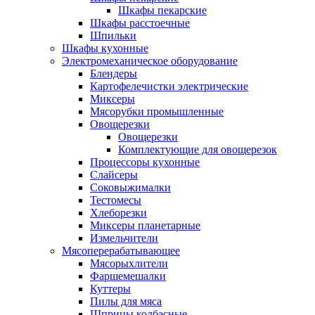
Шкафы пекарские
Шкафы расстоечные
Шпильки
Шкафы кухонные
Электромеханическое оборудование
Блендеры
Картофелечистки электрические
Миксеры
Мясорубки промышленные
Овощерезки
Овощерезки
Комплектующие для овощерезок
Процессоры кухонные
Слайсеры
Соковыжималки
Тестомесы
Хлеборезки
Миксеры планетарные
Измельчители
Мясоперерабатывающее
Мясорыхлители
Фаршемешалки
Куттеры
Пилы для мяса
Шприцы колбасные