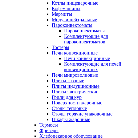
Котлы пищеварочные
Кофемашины
Мармиты
Модули нейтральные
Пароконвектоматы
Пароконвектоматы
Комплектующие для
пароконвектоматов
Тостеры
Печи конвекционные
Печи конвекционные
Комплектующие для печей
конвекционных
Печи микроволновые
Плиты газовые
Плиты индукционные
Плиты электрические
Грили для кур
Поверхности жарочные
Столы тепловые
Столы горячие упаковочные
Шкафы жарочные
Термосы
Фризеры
Хлебопекарное оборудование