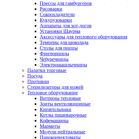
Прессы для гамбургеров
Рисоварки
Сокоохладители
Кукурузоварки
Аппараты для хот-догов
Установки Шаурма
Аксессуары для теплового оборудования
Темперы для шоколада
Столы для пиццы
Фритюрницы
Чебуречницы
Электрошашлычницы
Палатки торговые
Посуда
Противни
Стерилизаторы для ножей
Тепловое оборудование
Витрины тепловые
Зонты вентиляционные
Кипятильники
Котлы пищеварочные
Кофемашины
Мармиты
Модули нейтральные
Пароконвектоматы