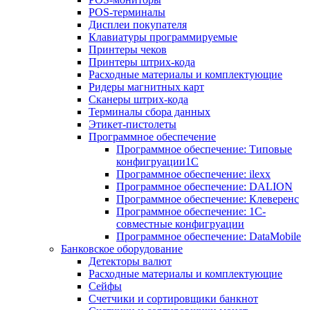
POS-терминалы
Дисплеи покупателя
Клавиатуры программируемые
Принтеры чеков
Принтеры штрих-кода
Расходные материалы и комплектующие
Ридеры магнитных карт
Сканеры штрих-кода
Терминалы сбора данных
Этикет-пистолеты
Программное обеспечение
Программное обеспечение: Типовые
конфигруации1С
Программное обеспечение: ilexx
Программное обеспечение: DALION
Программное обеспечение: Клеверенс
Программное обеспечение: 1С-
совместные конфигруации
Программное обеспечение: DataMobile
Банковское оборудование
Детекторы валют
Расходные материалы и комплектующие
Сейфы
Счетчики и сортировщики банкнот