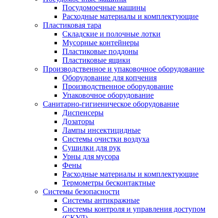
Посудомоечные машины
Расходные материалы и комплектующие
Пластиковая тара
Складские и полочные лотки
Мусорные контейнеры
Пластиковые поддоны
Пластиковые ящики
Производственное и упаковочное оборудование
Оборудование для копчения
Производственное оборудование
Упаковочное оборудование
Санитарно-гигиеническое оборудование
Диспенсеры
Дозаторы
Лампы инсектицидные
Системы очистки воздуха
Сушилки для рук
Урны для мусора
Фены
Расходные материалы и комплектующие
Термометры бесконтактные
Системы безопасности
Системы антикражные
Системы контроля и управления доступом
(СКУД)