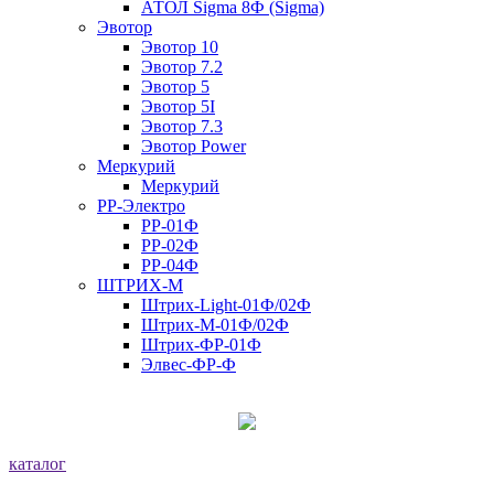
АТОЛ Sigma 8Ф (Sigma)
Эвотор
Эвотор 10
Эвотор 7.2
Эвотор 5
Эвотор 5I
Эвотор 7.3
Эвотор Power
Меркурий
Меркурий
РР-Электро
РР-01Ф
РР-02Ф
РР-04Ф
ШТРИХ-М
Штрих-Light-01Ф/02Ф
Штрих-М-01Ф/02Ф
Штрих-ФР-01Ф
Элвес-ФР-Ф
каталог