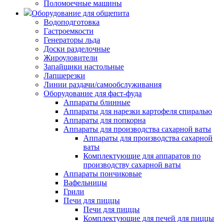
Поломоечные машины
Оборудование для общепита
Водоподготовка
Гастроемкости
Генераторы льда
Доски разделочные
Жироуловители
Запайщики настольные
Лапшерезки
Линии раздачи/самообслуживания
Оборудование для фаст-фуда
Аппараты блинные
Аппараты для нарезки картофеля спиралью
Аппараты для попкорна
Аппараты для производства сахарной ваты
Аппараты для производства сахарной
ваты
Комплектующие для аппаратов по
производству сахарной ваты
Аппараты пончиковые
Вафельницы
Грили
Печи для пиццы
Печи для пиццы
Комплектующие для печей для пиццы