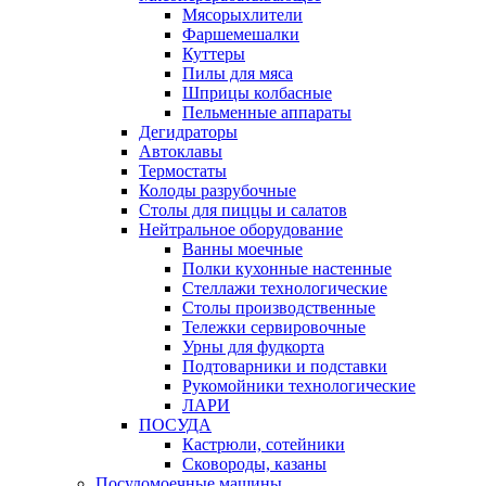
Мясорыхлители
Фаршемешалки
Куттеры
Пилы для мяса
Шприцы колбасные
Пельменные аппараты
Дегидраторы
Автоклавы
Термостаты
Колоды разрубочные
Столы для пиццы и салатов
Нейтральное оборудование
Ванны моечные
Полки кухонные настенные
Стеллажи технологические
Столы производственные
Тележки сервировочные
Урны для фудкорта
Подтоварники и подставки
Рукомойники технологические
ЛАРИ
ПОСУДА
Кастрюли, сотейники
Сковороды, казаны
Посудомоечные машины