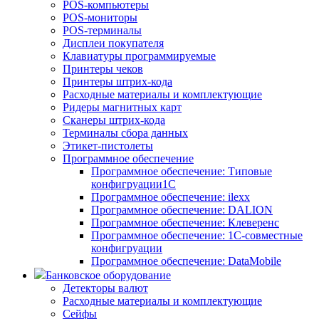
POS-компьютеры
POS-мониторы
POS-терминалы
Дисплеи покупателя
Клавиатуры программируемые
Принтеры чеков
Принтеры штрих-кода
Расходные материалы и комплектующие
Ридеры магнитных карт
Сканеры штрих-кода
Терминалы сбора данных
Этикет-пистолеты
Программное обеспечение
Программное обеспечение: Типовые
конфигруации1С
Программное обеспечение: ilexx
Программное обеспечение: DALION
Программное обеспечение: Клеверенс
Программное обеспечение: 1С-совместные
конфигруации
Программное обеспечение: DataMobile
Банковское оборудование
Детекторы валют
Расходные материалы и комплектующие
Сейфы