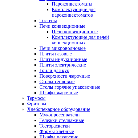
Пароконвектоматы
Комплектующие для
пароконвектоматов
Тостеры
Печи конвекционные
Печи конвекционные
Комплектующие для печей
конвекционных
Печи микроволновые
Плиты газовые
Плиты индукционные
Плиты электрические
Грили для кур
Поверхности жарочные
Столы тепловые
Столы горячие упаковочные
Шкафы жарочные
Термосы
Фризеры
Хлебопекарное оборудование
Мукопросеиватели
Тележки стеллажные
Тестораскатки
Формы хлебные
Шкафы пекарские