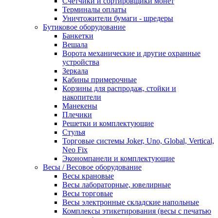
Счетчики и сортировщики монет
Терминалы оплаты
Уничтожители бумаги - шредеры
Бутиковое оборудование
Банкетки
Вешала
Ворота механические и другие охранные
устройства
Зеркала
Кабины примерочные
Корзины для распродаж, стойки и
накопители
Манекены
Плечики
Решетки и комплектующие
Стулья
Торговые системы Joker, Uno, Global, Vertical,
Neo Fix
Экономпанели и комплектующие
Весы / Весовое оборудование
Весы крановые
Весы лабораторные, ювелирные
Весы торговые
Весы электронные складские напольные
Комплексы этикетирования (весы с печатью