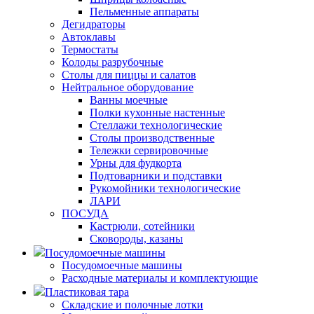
Пельменные аппараты
Дегидраторы
Автоклавы
Термостаты
Колоды разрубочные
Столы для пиццы и салатов
Нейтральное оборудование
Ванны моечные
Полки кухонные настенные
Стеллажи технологические
Столы производственные
Тележки сервировочные
Урны для фудкорта
Подтоварники и подставки
Рукомойники технологические
ЛАРИ
ПОСУДА
Кастрюли, сотейники
Сковороды, казаны
Посудомоечные машины
Посудомоечные машины
Расходные материалы и комплектующие
Пластиковая тара
Складские и полочные лотки