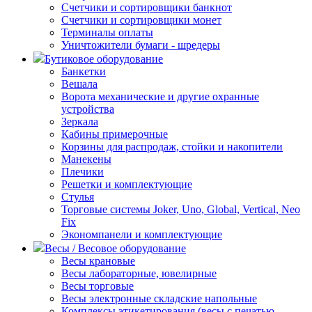
Счетчики и сортировщики банкнот
Счетчики и сортировщики монет
Терминалы оплаты
Уничтожители бумаги - шредеры
Бутиковое оборудование
Банкетки
Вешала
Ворота механические и другие охранные
устройства
Зеркала
Кабины примерочные
Корзины для распродаж, стойки и накопители
Манекены
Плечики
Решетки и комплектующие
Стулья
Торговые системы Joker, Uno, Global, Vertical, Neo
Fix
Экономпанели и комплектующие
Весы / Весовое оборудование
Весы крановые
Весы лабораторные, ювелирные
Весы торговые
Весы электронные складские напольные
Комплексы этикетирования (весы с печатью