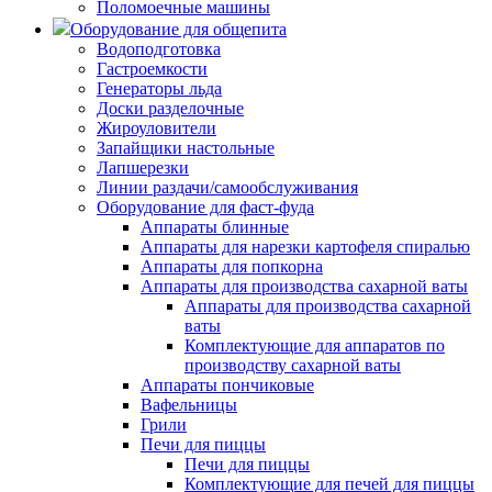
Поломоечные машины
Оборудование для общепита
Водоподготовка
Гастроемкости
Генераторы льда
Доски разделочные
Жироуловители
Запайщики настольные
Лапшерезки
Линии раздачи/самообслуживания
Оборудование для фаст-фуда
Аппараты блинные
Аппараты для нарезки картофеля спиралью
Аппараты для попкорна
Аппараты для производства сахарной ваты
Аппараты для производства сахарной
ваты
Комплектующие для аппаратов по
производству сахарной ваты
Аппараты пончиковые
Вафельницы
Грили
Печи для пиццы
Печи для пиццы
Комплектующие для печей для пиццы