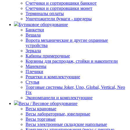
Счетчики и сортировщики банкнот
Счетчики и сортировщики монет
Терминалы оплаты
Уничтожители бумаги - шредеры
Бутиковое оборудование
Банкетки
Вешала
Ворота механические и другие охранные
устройства
Зеркала
Кабины примерочные
Корзины для распродаж, стойки и накопители
Манекены
Плечики
Решетки и комплектующие
Стулья
Торговые системы Joker, Uno, Global, Vertical, Neo
Fix
Экономпанели и комплектующие
Весы / Весовое оборудование
Весы крановые
Весы лабораторные, ювелирные
Весы торговые
Весы электронные складские напольные
Комплексы этикетирования (весы с печатью