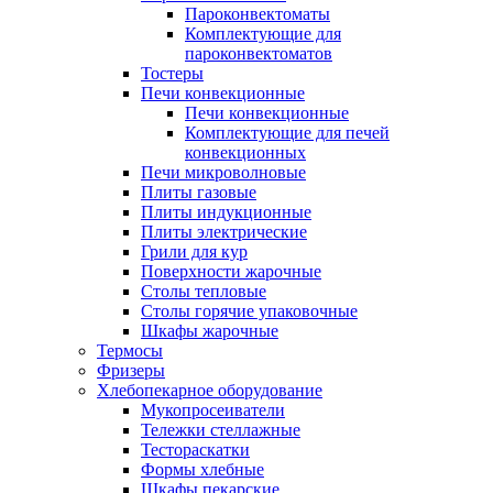
Пароконвектоматы
Комплектующие для
пароконвектоматов
Тостеры
Печи конвекционные
Печи конвекционные
Комплектующие для печей
конвекционных
Печи микроволновые
Плиты газовые
Плиты индукционные
Плиты электрические
Грили для кур
Поверхности жарочные
Столы тепловые
Столы горячие упаковочные
Шкафы жарочные
Термосы
Фризеры
Хлебопекарное оборудование
Мукопросеиватели
Тележки стеллажные
Тестораскатки
Формы хлебные
Шкафы пекарские