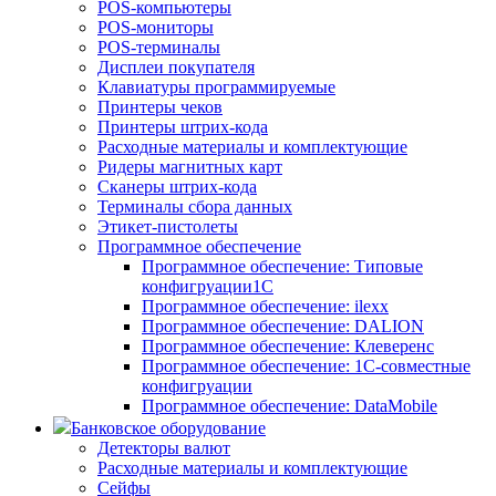
POS-компьютеры
POS-мониторы
POS-терминалы
Дисплеи покупателя
Клавиатуры программируемые
Принтеры чеков
Принтеры штрих-кода
Расходные материалы и комплектующие
Ридеры магнитных карт
Сканеры штрих-кода
Терминалы сбора данных
Этикет-пистолеты
Программное обеспечение
Программное обеспечение: Типовые
конфигруации1С
Программное обеспечение: ilexx
Программное обеспечение: DALION
Программное обеспечение: Клеверенс
Программное обеспечение: 1С-совместные
конфигруации
Программное обеспечение: DataMobile
Банковское оборудование
Детекторы валют
Расходные материалы и комплектующие
Сейфы