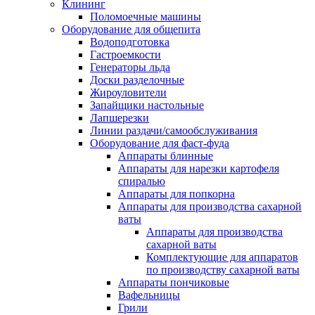
Клининг
Поломоечные машины
Оборудование для общепита
Водоподготовка
Гастроемкости
Генераторы льда
Доски разделочные
Жироуловители
Запайщики настольные
Лапшерезки
Линии раздачи/самообслуживания
Оборудование для фаст-фуда
Аппараты блинные
Аппараты для нарезки картофеля
спиралью
Аппараты для попкорна
Аппараты для производства сахарной
ваты
Аппараты для производства
сахарной ваты
Комплектующие для аппаратов
по производству сахарной ваты
Аппараты пончиковые
Вафельницы
Грили