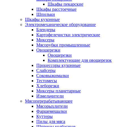
Шкафы пекарские
Шкафы расстоечные
Шпильки
Шкафы кухонные
Электромеханическое оборудование
Блендеры
Картофелечистки электрические
Миксеры
Мясорубки промышленные
Овощерезки
Овощерезки
Комплектующие для овощерезок
Процессоры кухонные
Слайсеры
Соковыжималки
Тестомесы
Хлеборезки
Миксеры планетарные
Измельчители
Мясоперерабатывающее
Мясорыхлители
Фаршемешалки
Куттеры
Пилы для мяса
Шприцы колбасные