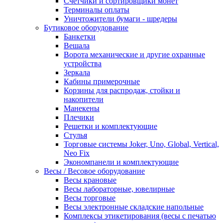
Счетчики и сортировщики монет
Терминалы оплаты
Уничтожители бумаги - шредеры
Бутиковое оборудование
Банкетки
Вешала
Ворота механические и другие охранные
устройства
Зеркала
Кабины примерочные
Корзины для распродаж, стойки и
накопители
Манекены
Плечики
Решетки и комплектующие
Стулья
Торговые системы Joker, Uno, Global, Vertical,
Neo Fix
Экономпанели и комплектующие
Весы / Весовое оборудование
Весы крановые
Весы лабораторные, ювелирные
Весы торговые
Весы электронные складские напольные
Комплексы этикетирования (весы с печатью