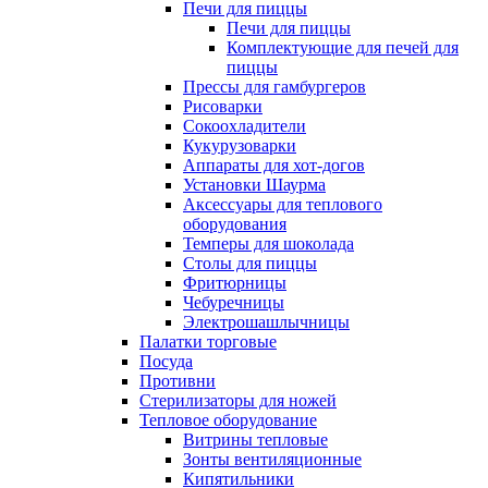
Печи для пиццы
Печи для пиццы
Комплектующие для печей для
пиццы
Прессы для гамбургеров
Рисоварки
Сокоохладители
Кукурузоварки
Аппараты для хот-догов
Установки Шаурма
Аксессуары для теплового
оборудования
Темперы для шоколада
Столы для пиццы
Фритюрницы
Чебуречницы
Электрошашлычницы
Палатки торговые
Посуда
Противни
Стерилизаторы для ножей
Тепловое оборудование
Витрины тепловые
Зонты вентиляционные
Кипятильники