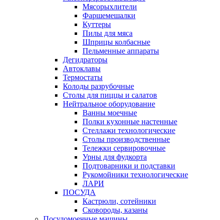
Мясорыхлители
Фаршемешалки
Куттеры
Пилы для мяса
Шприцы колбасные
Пельменные аппараты
Дегидраторы
Автоклавы
Термостаты
Колоды разрубочные
Столы для пиццы и салатов
Нейтральное оборудование
Ванны моечные
Полки кухонные настенные
Стеллажи технологические
Столы производственные
Тележки сервировочные
Урны для фудкорта
Подтоварники и подставки
Рукомойники технологические
ЛАРИ
ПОСУДА
Кастрюли, сотейники
Сковороды, казаны
Посудомоечные машины