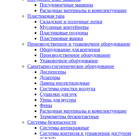
Посудомоечные машины
Расходные материалы и комплектующие
Пластиковая тара
Складские и полочные лотки
Мусорные контейнеры
Пластиковые поддоны
Пластиковые ящики
Производственное и упаковочное оборудование
Оборудование для копчения
Производственное оборудование
Упаковочное оборудование
Санитарно-гигиеническое оборудование
Диспенсеры
Дозаторы
Лампы инсектицидные
Системы очистки воздуха
Сушилки для рук
Урны для мусора
Фены
Расходные материалы и комплектующие
Термометры бесконтактные
Системы безопасности
Системы антикражные
Системы контроля и управления доступом
(СКУД)