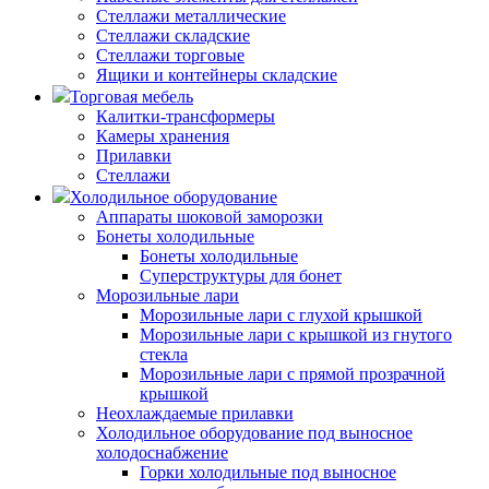
Стеллажи металлические
Стеллажи складские
Стеллажи торговые
Ящики и контейнеры складские
Торговая мебель
Калитки-трансформеры
Камеры хранения
Прилавки
Стеллажи
Холодильное оборудование
Аппараты шоковой заморозки
Бонеты холодильные
Бонеты холодильные
Суперструктуры для бонет
Морозильные лари
Морозильные лари с глухой крышкой
Морозильные лари с крышкой из гнутого
стекла
Морозильные лари с прямой прозрачной
крышкой
Неохлаждаемые прилавки
Холодильное оборудование под выносное
холодоснабжение
Горки холодильные под выносное