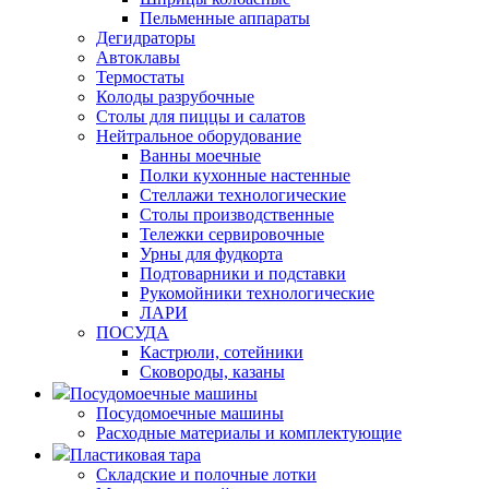
Пельменные аппараты
Дегидраторы
Автоклавы
Термостаты
Колоды разрубочные
Столы для пиццы и салатов
Нейтральное оборудование
Ванны моечные
Полки кухонные настенные
Стеллажи технологические
Столы производственные
Тележки сервировочные
Урны для фудкорта
Подтоварники и подставки
Рукомойники технологические
ЛАРИ
ПОСУДА
Кастрюли, сотейники
Сковороды, казаны
Посудомоечные машины
Посудомоечные машины
Расходные материалы и комплектующие
Пластиковая тара
Складские и полочные лотки