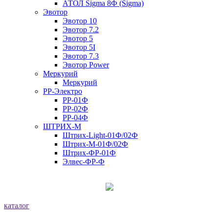
АТОЛ Sigma 8Ф (Sigma)
Эвотор
Эвотор 10
Эвотор 7.2
Эвотор 5
Эвотор 5I
Эвотор 7.3
Эвотор Power
Меркурий
Меркурий
РР-Электро
РР-01Ф
РР-02Ф
РР-04Ф
ШТРИХ-М
Штрих-Light-01Ф/02Ф
Штрих-М-01Ф/02Ф
Штрих-ФР-01Ф
Элвес-ФР-Ф
каталог