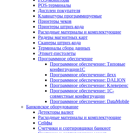
POS-терминалы
Дисплеи покупателя
Клавиатуры программируемые
Принтеры чеков
Принтеры штрих-кода
Расходные материалы и комплектующие
Ридеры магнитных карт
Сканеры штрих-кода
Терминалы сбора данных
Этикет-пистолеты
Программное обеспечение
Программное обеспечение: Типовые
конфигруации1С
Программное обеспечение: ilexx
Программное обеспечение: DALION
Программное обеспечение: Клеверенс
Программное обеспечение: 1С-
совместные конфигруации
Программное обеспечение: DataMobile
Банковское оборудование
Детекторы валют
Расходные материалы и комплектующие
Сейфы
Счетчики и сортировщики банкнот