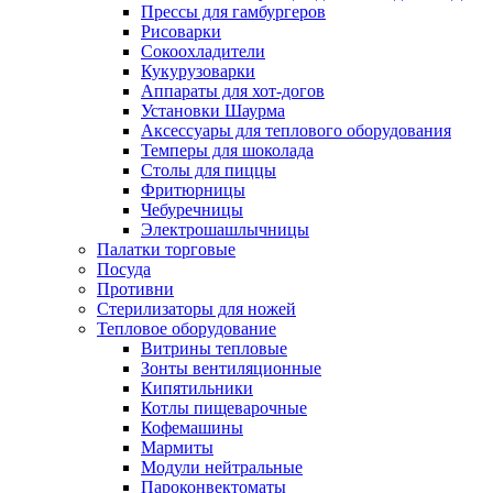
Прессы для гамбургеров
Рисоварки
Сокоохладители
Кукурузоварки
Аппараты для хот-догов
Установки Шаурма
Аксессуары для теплового оборудования
Темперы для шоколада
Столы для пиццы
Фритюрницы
Чебуречницы
Электрошашлычницы
Палатки торговые
Посуда
Противни
Стерилизаторы для ножей
Тепловое оборудование
Витрины тепловые
Зонты вентиляционные
Кипятильники
Котлы пищеварочные
Кофемашины
Мармиты
Модули нейтральные
Пароконвектоматы