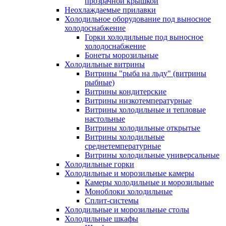
прозрачной крышкой
Неохлаждаемые прилавки
Холодильное оборудование под выносное
холодоснабжение
Горки холодильные под выносное
холодоснабжение
Бонеты морозильные
Холодильные витрины
Витрины "рыба на льду" (витрины
рыбные)
Витрины кондитерские
Витрины низкотемпературные
Витрины холодильные и тепловые
настольные
Витрины холодильные открытые
Витрины холодильные
среднетемпературные
Витрины холодильные универсальные
Холодильные горки
Холодильные и морозильные камеры
Камеры холодильные и морозильные
Моноблоки холодильные
Сплит-системы
Холодильные и морозильные столы
Холодильные шкафы