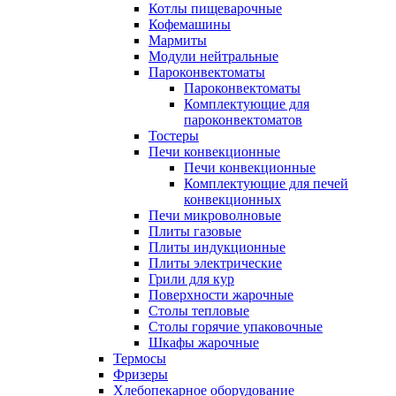
Котлы пищеварочные
Кофемашины
Мармиты
Модули нейтральные
Пароконвектоматы
Пароконвектоматы
Комплектующие для
пароконвектоматов
Тостеры
Печи конвекционные
Печи конвекционные
Комплектующие для печей
конвекционных
Печи микроволновые
Плиты газовые
Плиты индукционные
Плиты электрические
Грили для кур
Поверхности жарочные
Столы тепловые
Столы горячие упаковочные
Шкафы жарочные
Термосы
Фризеры
Хлебопекарное оборудование