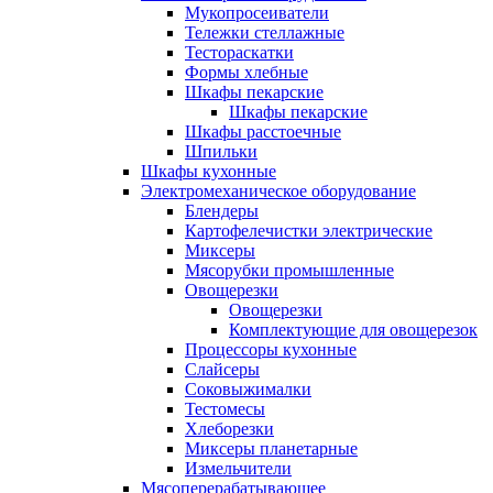
Мукопросеиватели
Тележки стеллажные
Тестораскатки
Формы хлебные
Шкафы пекарские
Шкафы пекарские
Шкафы расстоечные
Шпильки
Шкафы кухонные
Электромеханическое оборудование
Блендеры
Картофелечистки электрические
Миксеры
Мясорубки промышленные
Овощерезки
Овощерезки
Комплектующие для овощерезок
Процессоры кухонные
Слайсеры
Соковыжималки
Тестомесы
Хлеборезки
Миксеры планетарные
Измельчители
Мясоперерабатывающее