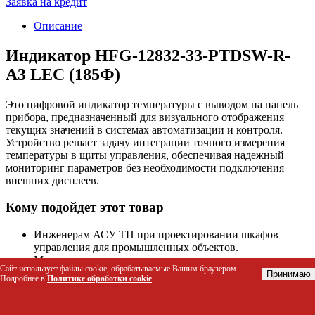
Заявка на кредит
Описание
Индикатор HFG-12832-33-PTDSW-R-
A3 LEC (185Ф)
Это цифровой индикатор температуры с выводом на панель
прибора, предназначенный для визуального отображения
текущих значений в системах автоматизации и контроля.
Устройство решает задачу интеграции точного измерения
температуры в щиты управления, обеспечивая надежный
мониторинг параметров без необходимости подключения
внешних дисплеев.
Кому подойдет этот товар
Инженерам АСУ ТП при проектировании шкафов
управления для промышленных объектов.
Монтажникам и наладчикам систем вентиляции,
Сайт использует файлы cookie, обрабатываемые Вашим браузером.
кондиционирования и отопления (HVAC).
Принимаю
Подробнее в
Политике обработки cookie
.
Техникам сервисного обслуживания оборудования,
требующего постоянного контроля температурных
режимов.