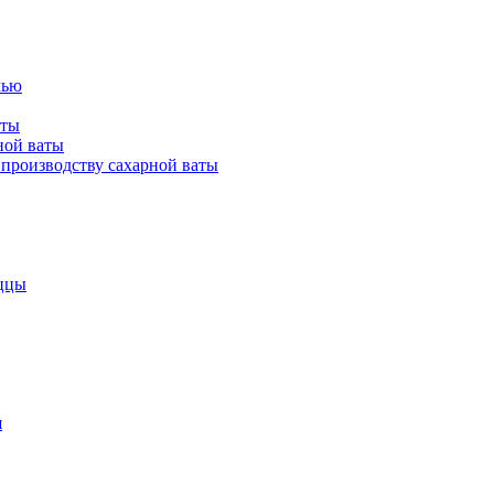
лью
аты
ной ваты
производству сахарной ваты
ццы
я