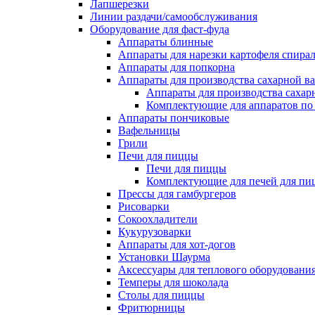
Лапшерезки
Линии раздачи/самообслуживания
Оборудование для фаст-фуда
Аппараты блинные
Аппараты для нарезки картофеля спира
Аппараты для попкорна
Аппараты для производства сахарной в
Аппараты для производства сахар
Комплектующие для аппаратов по 
Аппараты пончиковые
Вафельницы
Грили
Печи для пиццы
Печи для пиццы
Комплектующие для печей для пи
Прессы для гамбургеров
Рисоварки
Сокоохладители
Кукурузоварки
Аппараты для хот-догов
Установки Шаурма
Аксессуары для теплового оборудовани
Темперы для шоколада
Столы для пиццы
Фритюрницы