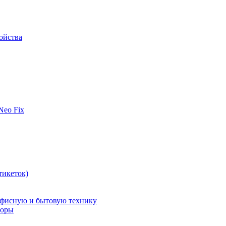
ойства
 Neo Fix
тикеток)
офисную и бытовую технику
поры