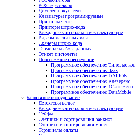
POS-терминалы
Дисплеи покупателя
Клавиатуры программируемые
Принтеры чеков
Принтеры штрих-кода
Расходные материалы и комплектующие
Ридеры магнитных карт
Сканеры штрих-кода
Терминалы сбора данных
Этикет-пистолеты
Программное обеспечение
Программное обеспечение: Типовые к
Программное обеспечение: ilexx
Программное обеспечение: DALION
Программное обеспечение: Клеверенс
Программное обеспечение: 1С-совмест
Программное обеспечение: DataMobile
Банковское оборудование
Детекторы валют
Расходные материалы и комплектующие
Сейфы
Счетчики и сортировщики банкнот
Счетчики и сортировщики монет
Терминалы оплаты