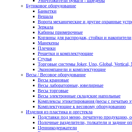
Уничтожители бумаги - шредеры
Бутиковое оборудование
Банкетки
Вешала
Ворота механические и другие охранные устр
Зеркала
Кабины примерочные
Корзины для распродаж, стойки и накопители
Манекены
Плечики
Решетки и комплектующие
Стулья
Торговые системы Joker, Uno, Global, Vertical,
Экономпанели и комплектующие
Весы / Весовое оборудование
Весы крановые
Весы лабораторные, ювелирные
Весы торговые
Весы электронные складские напольные
Комплексы этикетирования (весы с печатью э
Комплектующие к весовому оборудованию
Изделия из пластика и оргстекла
Подставки под меню, печатную продукцию, 
Полочные разделители, толкатели и задние о
Ценникодержатели