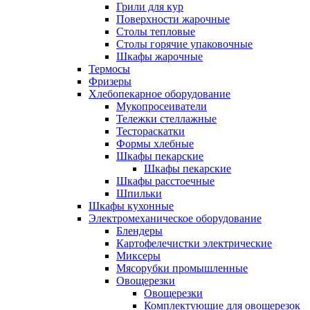
Грили для кур
Поверхности жарочные
Столы тепловые
Столы горячие упаковочные
Шкафы жарочные
Термосы
Фризеры
Хлебопекарное оборудование
Мукопросеиватели
Тележки стеллажные
Тестораскатки
Формы хлебные
Шкафы пекарские
Шкафы пекарские
Шкафы расстоечные
Шпильки
Шкафы кухонные
Электромеханическое оборудование
Блендеры
Картофелечистки электрические
Миксеры
Мясорубки промышленные
Овощерезки
Овощерезки
Комплектующие для овощерезок