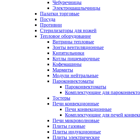
Чебуречницы
Электрошашлычницы
Палатки торговые
Посуда
Противни
Стерилизаторы для ножей
Тепловое оборудование
Витрины тепловые
Зонты вентиляционные
Кипятильники
Котлы пищеварочные
Кофемашины
Мармиты
Модули нейтральные
Пароконвектоматы
Пароконвектоматы
Комплектующие для пароконвекто
Тостеры
Печи конвекционные
Печи конвекционные
Комплектующие для печей конве
Печи микроволновые
Плиты газовые
Плиты индукционные
Плиты электрические