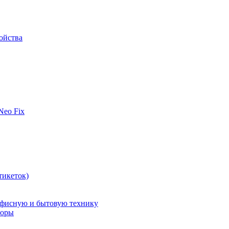
ойства
 Neo Fix
тикеток)
офисную и бытовую технику
поры