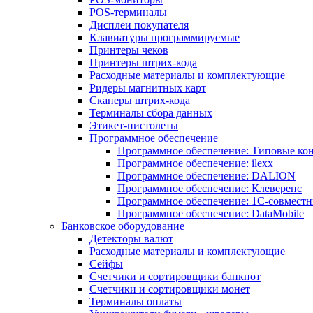
POS-терминалы
Дисплеи покупателя
Клавиатуры программируемые
Принтеры чеков
Принтеры штрих-кода
Расходные материалы и комплектующие
Ридеры магнитных карт
Сканеры штрих-кода
Терминалы сбора данных
Этикет-пистолеты
Программное обеспечение
Программное обеспечение: Типовые к
Программное обеспечение: ilexx
Программное обеспечение: DALION
Программное обеспечение: Клеверенс
Программное обеспечение: 1С-совмест
Программное обеспечение: DataMobile
Банковское оборудование
Детекторы валют
Расходные материалы и комплектующие
Сейфы
Счетчики и сортировщики банкнот
Счетчики и сортировщики монет
Терминалы оплаты