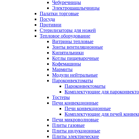
Чебуречницы
Электрошашлычницы
Палатки торговые
Посуда
Противни
Стерилизаторы для ножей
Тепловое оборудование
Витрины тепловые
Зонты вентиляционные
Кипятильники
Котлы пищеварочные
Кофемашины
Мармиты
Модули нейтральные
Пароконвектоматы
Пароконвектоматы
Комплектующие для пароконвекто
Тостеры
Печи конвекционные
Печи конвекционные
Комплектующие для печей конве
Печи микроволновые
Плиты газовые
Плиты индукционные
Плиты электрические