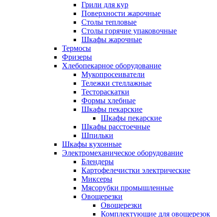
Грили для кур
Поверхности жарочные
Столы тепловые
Столы горячие упаковочные
Шкафы жарочные
Термосы
Фризеры
Хлебопекарное оборудование
Мукопросеиватели
Тележки стеллажные
Тестораскатки
Формы хлебные
Шкафы пекарские
Шкафы пекарские
Шкафы расстоечные
Шпильки
Шкафы кухонные
Электромеханическое оборудование
Блендеры
Картофелечистки электрические
Миксеры
Мясорубки промышленные
Овощерезки
Овощерезки
Комплектующие для овощерезок