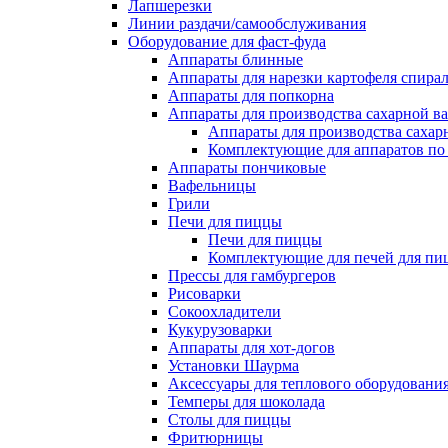
Лапшерезки
Линии раздачи/самообслуживания
Оборудование для фаст-фуда
Аппараты блинные
Аппараты для нарезки картофеля спира
Аппараты для попкорна
Аппараты для производства сахарной в
Аппараты для производства сахар
Комплектующие для аппаратов по 
Аппараты пончиковые
Вафельницы
Грили
Печи для пиццы
Печи для пиццы
Комплектующие для печей для пи
Прессы для гамбургеров
Рисоварки
Сокоохладители
Кукурузоварки
Аппараты для хот-догов
Установки Шаурма
Аксессуары для теплового оборудовани
Темперы для шоколада
Столы для пиццы
Фритюрницы