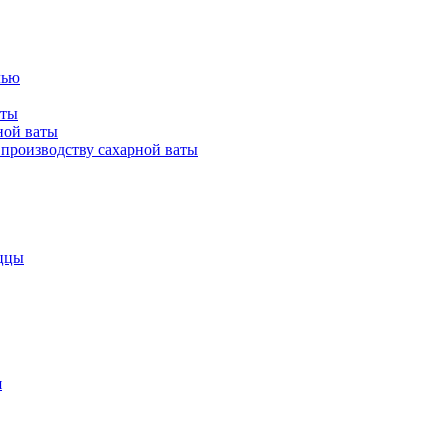
лью
аты
ной ваты
производству сахарной ваты
ццы
я