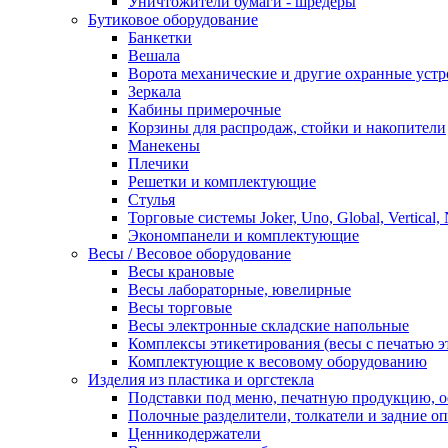
Уничтожители бумаги - шредеры
Бутиковое оборудование
Банкетки
Вешала
Ворота механические и другие охранные устр
Зеркала
Кабины примерочные
Корзины для распродаж, стойки и накопители
Манекены
Плечики
Решетки и комплектующие
Стулья
Торговые системы Joker, Uno, Global, Vertical,
Экономпанели и комплектующие
Весы / Весовое оборудование
Весы крановые
Весы лабораторные, ювелирные
Весы торговые
Весы электронные складские напольные
Комплексы этикетирования (весы с печатью э
Комплектующие к весовому оборудованию
Изделия из пластика и оргстекла
Подставки под меню, печатную продукцию, 
Полочные разделители, толкатели и задние о
Ценникодержатели