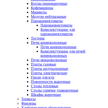
Котлы пищеварочные
Кофемашины
Мармиты
Модули нейтральные
Пароконвектоматы
Пароконвектоматы
Комплектующие для
пароконвектоматов
Тостеры
Печи конвекционные
Печи конвекционные
Комплектующие для печей
конвекционных
Печи микроволновые
Плиты газовые
Плиты индукционные
Плиты электрические
Грили для кур
Поверхности жарочные
Столы тепловые
Столы горячие упаковочные
Шкафы жарочные
Термосы
Фризеры
Хлебопекарное оборудование