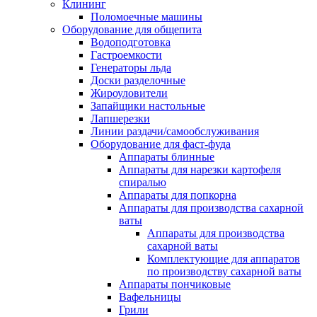
Клининг
Поломоечные машины
Оборудование для общепита
Водоподготовка
Гастроемкости
Генераторы льда
Доски разделочные
Жироуловители
Запайщики настольные
Лапшерезки
Линии раздачи/самообслуживания
Оборудование для фаст-фуда
Аппараты блинные
Аппараты для нарезки картофеля
спиралью
Аппараты для попкорна
Аппараты для производства сахарной
ваты
Аппараты для производства
сахарной ваты
Комплектующие для аппаратов
по производству сахарной ваты
Аппараты пончиковые
Вафельницы
Грили