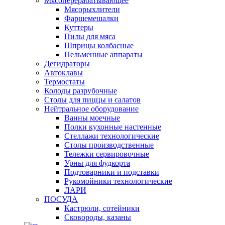
Мясоперерабатывающее
Мясорыхлители
Фаршемешалки
Куттеры
Пилы для мяса
Шприцы колбасные
Пельменные аппараты
Дегидраторы
Автоклавы
Термостаты
Колоды разрубочные
Столы для пиццы и салатов
Нейтральное оборудование
Ванны моечные
Полки кухонные настенные
Стеллажи технологические
Столы производственные
Тележки сервировочные
Урны для фудкорта
Подтоварники и подставки
Рукомойники технологические
ЛАРИ
ПОСУДА
Кастрюли, сотейники
Сковороды, казаны