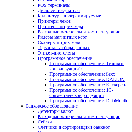
POS-терминалы
Дисплеи покупателя
Клавиатуры программируемые
Принтеры чеков
Принтеры штрих-кода
Расходные материалы и комплектующие
Ридеры магнитных карт
Сканеры штрих-кода
Терминалы сбора данных
Этикет-пистолеты
Программное обеспечение
Программное обеспечение: Типовые
конфигруации1С
Программное обеспечение: ilexx
Программное обеспечение: DALION
Программное обеспечение: Клеверенс
Программное обеспечение: 1С-
совместные конфигруации
Программное обеспечение: DataMobile
Банковское оборудование
Детекторы валют
Расходные материалы и комплектующие
Сейфы
Счетчики и сортировщики банкнот