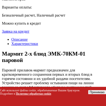
Варианты оплаты:
Безналичный расчет, Наличный расчет
Можно купить в кредит
Заявка на кредит
Описание
Характеристики
Мармит 2-х блюд ЭМК-70КМ-01
паровой
Паровой прилавок-мармит предназначен для
кратковременного сохранения первых и вторых блюд в
горячем состоянии и их удобной раздачи посетителям.
Устройство решает проблему остывания пищи на линии
раздачи за счет эффективного обогрева гастроемкостей
Сайт использует файлы cookie, обрабатываемые Вашим браузером.
горячим паром с точной регулировкой температуры. Нижняя
Принимаю
Подробнее в
Политике обработки cookie
.
часть конструкции оснащена нейтральным шкафом, что
позволяет рационально использовать пространство для
хранения кухонного инвентаря.