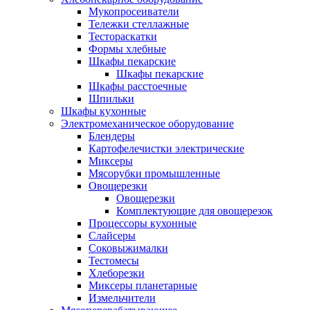
Мукопросеиватели
Тележки стеллажные
Тестораскатки
Формы хлебные
Шкафы пекарские
Шкафы пекарские
Шкафы расстоечные
Шпильки
Шкафы кухонные
Электромеханическое оборудование
Блендеры
Картофелечистки электрические
Миксеры
Мясорубки промышленные
Овощерезки
Овощерезки
Комплектующие для овощерезок
Процессоры кухонные
Слайсеры
Соковыжималки
Тестомесы
Хлеборезки
Миксеры планетарные
Измельчители