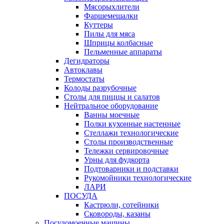
Мясорыхлители
Фаршемешалки
Куттеры
Пилы для мяса
Шприцы колбасные
Пельменные аппараты
Дегидраторы
Автоклавы
Термостаты
Колоды разрубочные
Столы для пиццы и салатов
Нейтральное оборудование
Ванны моечные
Полки кухонные настенные
Стеллажи технологические
Столы производственные
Тележки сервировочные
Урны для фудкорта
Подтоварники и подставки
Рукомойники технологические
ЛАРИ
ПОСУДА
Кастрюли, сотейники
Сковороды, казаны
Посудомоечные машины