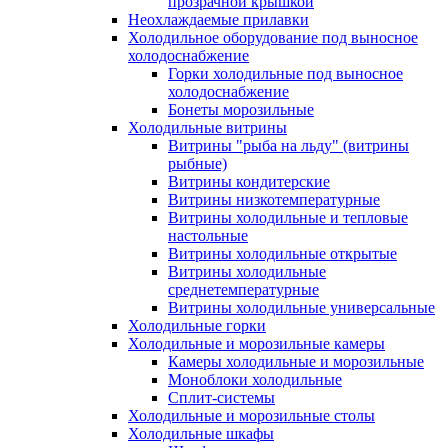
прозрачной крышкой
Неохлаждаемые прилавки
Холодильное оборудование под выносное
холодоснабжение
Горки холодильные под выносное
холодоснабжение
Бонеты морозильные
Холодильные витрины
Витрины "рыба на льду" (витрины
рыбные)
Витрины кондитерские
Витрины низкотемпературные
Витрины холодильные и тепловые
настольные
Витрины холодильные открытые
Витрины холодильные
среднетемпературные
Витрины холодильные универсальные
Холодильные горки
Холодильные и морозильные камеры
Камеры холодильные и морозильные
Моноблоки холодильные
Сплит-системы
Холодильные и морозильные столы
Холодильные шкафы