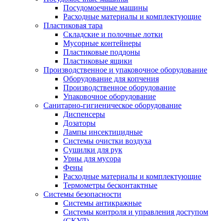
Посудомоечные машины
Расходные материалы и комплектующие
Пластиковая тара
Складские и полочные лотки
Мусорные контейнеры
Пластиковые поддоны
Пластиковые ящики
Производственное и упаковочное оборудование
Оборудование для копчения
Производственное оборудование
Упаковочное оборудование
Санитарно-гигиеническое оборудование
Диспенсеры
Дозаторы
Лампы инсектицидные
Системы очистки воздуха
Сушилки для рук
Урны для мусора
Фены
Расходные материалы и комплектующие
Термометры бесконтактные
Системы безопасности
Системы антикражные
Системы контроля и управления доступом
(СКУД)