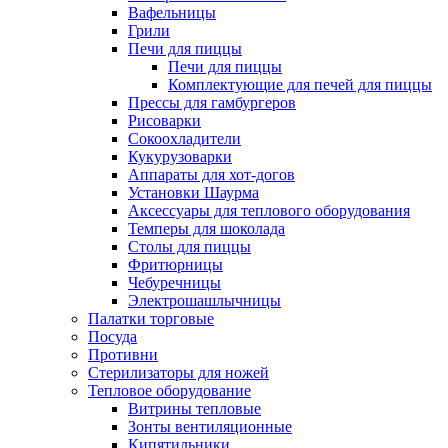
Вафельницы
Грили
Печи для пиццы
Печи для пиццы
Комплектующие для печей для пиццы
Прессы для гамбургеров
Рисоварки
Сокоохладители
Кукурузоварки
Аппараты для хот-догов
Установки Шаурма
Аксессуары для теплового оборудования
Темперы для шоколада
Столы для пиццы
Фритюрницы
Чебуречницы
Электрошашлычницы
Палатки торговые
Посуда
Противни
Стерилизаторы для ножей
Тепловое оборудование
Витрины тепловые
Зонты вентиляционные
Кипятильники