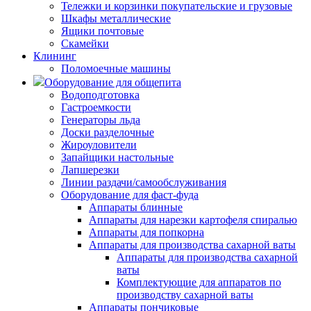
Тележки и корзинки покупательские и грузовые
Шкафы металлические
Ящики почтовые
Скамейки
Клининг
Поломоечные машины
Оборудование для общепита
Водоподготовка
Гастроемкости
Генераторы льда
Доски разделочные
Жироуловители
Запайщики настольные
Лапшерезки
Линии раздачи/самообслуживания
Оборудование для фаст-фуда
Аппараты блинные
Аппараты для нарезки картофеля спиралью
Аппараты для попкорна
Аппараты для производства сахарной ваты
Аппараты для производства сахарной
ваты
Комплектующие для аппаратов по
производству сахарной ваты
Аппараты пончиковые