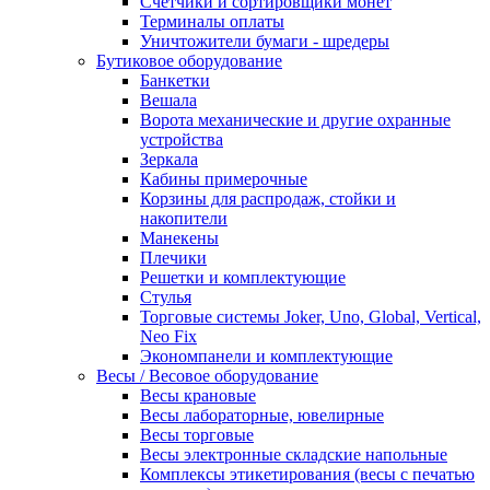
Счетчики и сортировщики монет
Терминалы оплаты
Уничтожители бумаги - шредеры
Бутиковое оборудование
Банкетки
Вешала
Ворота механические и другие охранные
устройства
Зеркала
Кабины примерочные
Корзины для распродаж, стойки и
накопители
Манекены
Плечики
Решетки и комплектующие
Стулья
Торговые системы Joker, Uno, Global, Vertical,
Neo Fix
Экономпанели и комплектующие
Весы / Весовое оборудование
Весы крановые
Весы лабораторные, ювелирные
Весы торговые
Весы электронные складские напольные
Комплексы этикетирования (весы с печатью