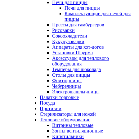
Печи для пиццы
Печи для пиццы
Комплектующие для печей для
пиццы
Прессы для гамбургеров
Рисоварки
Сокоохладители
Кукурузоварки
Аппараты для хот-догов
Установки Шаурма
Аксессуары для теплового
оборудования
Темперы для шоколада
Столы для пиццы
Фритюрницы
Чебуречницы
Электрошашлычницы
Палатки торговые
Посуда
Противни
Стерилизаторы для ножей
Тепловое оборудование
Витрины тепловые
Зонты вентиляционные
Кипятильники