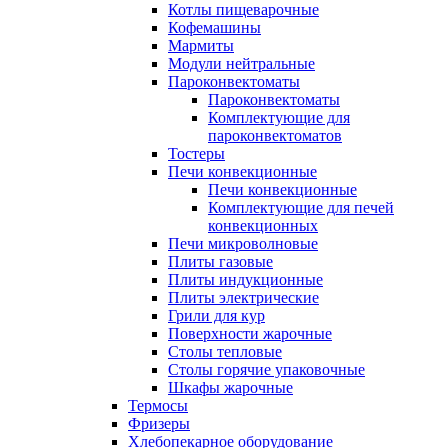
Котлы пищеварочные
Кофемашины
Мармиты
Модули нейтральные
Пароконвектоматы
Пароконвектоматы
Комплектующие для
пароконвектоматов
Тостеры
Печи конвекционные
Печи конвекционные
Комплектующие для печей
конвекционных
Печи микроволновые
Плиты газовые
Плиты индукционные
Плиты электрические
Грили для кур
Поверхности жарочные
Столы тепловые
Столы горячие упаковочные
Шкафы жарочные
Термосы
Фризеры
Хлебопекарное оборудование