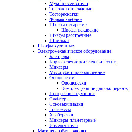
Мукопросеиватели
Тележки стеллажные
Тестораскатки
Формы хлебные
Шкафы пекарские
Шкафы пекарские
Шкафы расстоечные
Шпильки
Шкафы кухонные
Электромеханическое оборудование
Блендеры
Картофелечистки электрические
Миксеры
Мясорубки промышленные
Овощерезки
Овощерезки
Комплектующие для овощерезок
Процессоры кухонные
Слайсеры
Соковыжималки
Тестомесы
Хлеборезки
Миксеры планетарные
Измельчители
Мясоперерабатывающее