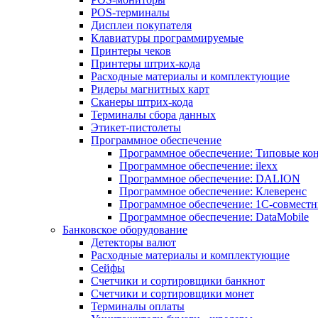
POS-терминалы
Дисплеи покупателя
Клавиатуры программируемые
Принтеры чеков
Принтеры штрих-кода
Расходные материалы и комплектующие
Ридеры магнитных карт
Сканеры штрих-кода
Терминалы сбора данных
Этикет-пистолеты
Программное обеспечение
Программное обеспечение: Типовые к
Программное обеспечение: ilexx
Программное обеспечение: DALION
Программное обеспечение: Клеверенс
Программное обеспечение: 1С-совмест
Программное обеспечение: DataMobile
Банковское оборудование
Детекторы валют
Расходные материалы и комплектующие
Сейфы
Счетчики и сортировщики банкнот
Счетчики и сортировщики монет
Терминалы оплаты