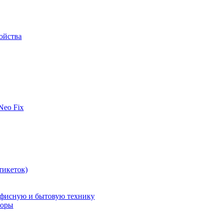
ойства
 Neo Fix
тикеток)
офисную и бытовую технику
поры