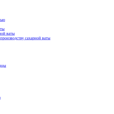
лью
аты
ной ваты
производству сахарной ваты
ццы
я