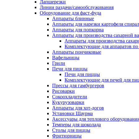
Лапшерезки
Линии раздачи/самообслуживания
Оборудование для фаст-фуда
Аппараты блинные
Аппараты для нарезки картофеля спира
Аппараты для попкорна
Аппараты для производства сахарной в
Аппараты для производства сахар
Комплектующие для аппаратов по 
Аппараты пончиковые
Вафельницы
Грили
Печи для пиццы
Печи для пиццы
Комплектующие для печей для пи
Прессы для гамбургеров
Рисоварки
Сокоохладители
Кукурузоварки
Аппараты для хот-догов
Установки Шаурма
Аксессуары для теплового оборудовани
Темперы для шоколада
Столы для пиццы
Фритюрницы