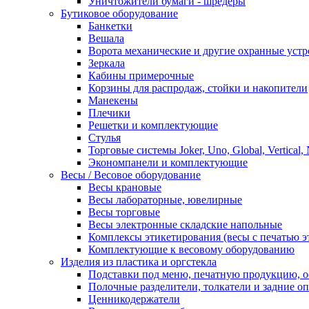
Уничтожители бумаги - шредеры
Бутиковое оборудование
Банкетки
Вешала
Ворота механические и другие охранные устр
Зеркала
Кабины примерочные
Корзины для распродаж, стойки и накопители
Манекены
Плечики
Решетки и комплектующие
Стулья
Торговые системы Joker, Uno, Global, Vertical,
Экономпанели и комплектующие
Весы / Весовое оборудование
Весы крановые
Весы лабораторные, ювелирные
Весы торговые
Весы электронные складские напольные
Комплексы этикетирования (весы с печатью э
Комплектующие к весовому оборудованию
Изделия из пластика и оргстекла
Подставки под меню, печатную продукцию, 
Полочные разделители, толкатели и задние о
Ценникодержатели