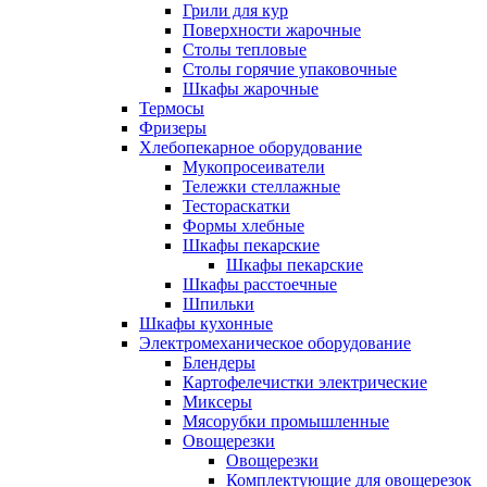
Грили для кур
Поверхности жарочные
Столы тепловые
Столы горячие упаковочные
Шкафы жарочные
Термосы
Фризеры
Хлебопекарное оборудование
Мукопросеиватели
Тележки стеллажные
Тестораскатки
Формы хлебные
Шкафы пекарские
Шкафы пекарские
Шкафы расстоечные
Шпильки
Шкафы кухонные
Электромеханическое оборудование
Блендеры
Картофелечистки электрические
Миксеры
Мясорубки промышленные
Овощерезки
Овощерезки
Комплектующие для овощерезок