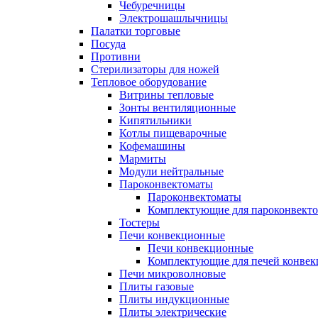
Чебуречницы
Электрошашлычницы
Палатки торговые
Посуда
Противни
Стерилизаторы для ножей
Тепловое оборудование
Витрины тепловые
Зонты вентиляционные
Кипятильники
Котлы пищеварочные
Кофемашины
Мармиты
Модули нейтральные
Пароконвектоматы
Пароконвектоматы
Комплектующие для пароконвекто
Тостеры
Печи конвекционные
Печи конвекционные
Комплектующие для печей конве
Печи микроволновые
Плиты газовые
Плиты индукционные
Плиты электрические