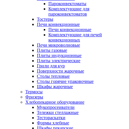
Пароконвектоматы
Комплектующие для
пароконвектоматов
Тостеры
Печи конвекционные
Печи конвекционные
Комплектующие для печей
конвекционных
Печи микроволновые
Плиты газовые
Плиты индукционные
Плиты электрические
Грили для кур
Поверхности жарочные
Столы тепловые
Столы горячие упаковочные
Шкафы жарочные
Термосы
Фризеры
Хлебопекарное оборудование
Мукопросеиватели
Тележки стеллажные
Тестораскатки
Формы хлебные
Шкафы пекарские