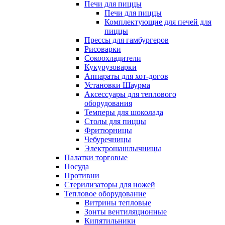
Печи для пиццы
Печи для пиццы
Комплектующие для печей для
пиццы
Прессы для гамбургеров
Рисоварки
Сокоохладители
Кукурузоварки
Аппараты для хот-догов
Установки Шаурма
Аксессуары для теплового
оборудования
Темперы для шоколада
Столы для пиццы
Фритюрницы
Чебуречницы
Электрошашлычницы
Палатки торговые
Посуда
Противни
Стерилизаторы для ножей
Тепловое оборудование
Витрины тепловые
Зонты вентиляционные
Кипятильники