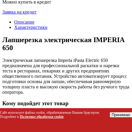
Можно купить в кредит
Заявка на кредит
Описание
Характеристики
Лапшерезка электрическая IMPERIA
650
Электрическая лапшерезка Imperia iPasta Electric 650
предназначена для профессиональной раскатки и нарезки
теста в ресторанах, пекарнях и других предприятиях
общественного питания. Устройство автоматизирует процесс
подготовки основы для лапши, обеспечивая равномерную
толщину пласта и высокую скорость работы без ручного труда
оператора.
Кому подойдет этот товар
Сайт использует файлы cookie, обрабатываемые Вашим браузером.
Шеф-поварам и кондитерам ресторанов с высокой
Принимаю
Подробнее в
Политике обработки cookie
.
проходимостью
Персоналу пекарен и производств полуфабрикатов
Владельцам кафе, предлагающих блюда из домашней