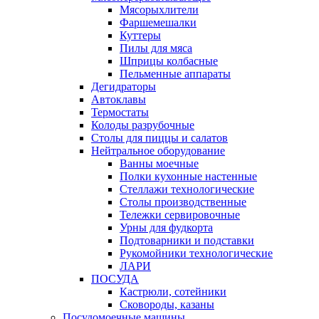
Мясорыхлители
Фаршемешалки
Куттеры
Пилы для мяса
Шприцы колбасные
Пельменные аппараты
Дегидраторы
Автоклавы
Термостаты
Колоды разрубочные
Столы для пиццы и салатов
Нейтральное оборудование
Ванны моечные
Полки кухонные настенные
Стеллажи технологические
Столы производственные
Тележки сервировочные
Урны для фудкорта
Подтоварники и подставки
Рукомойники технологические
ЛАРИ
ПОСУДА
Кастрюли, сотейники
Сковороды, казаны
Посудомоечные машины