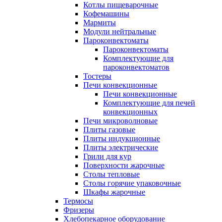
Котлы пищеварочные
Кофемашины
Мармиты
Модули нейтральные
Пароконвектоматы
Пароконвектоматы
Комплектующие для
пароконвектоматов
Тостеры
Печи конвекционные
Печи конвекционные
Комплектующие для печей
конвекционных
Печи микроволновые
Плиты газовые
Плиты индукционные
Плиты электрические
Грили для кур
Поверхности жарочные
Столы тепловые
Столы горячие упаковочные
Шкафы жарочные
Термосы
Фризеры
Хлебопекарное оборудование