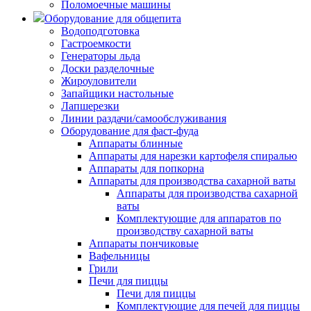
Поломоечные машины
Оборудование для общепита
Водоподготовка
Гастроемкости
Генераторы льда
Доски разделочные
Жироуловители
Запайщики настольные
Лапшерезки
Линии раздачи/самообслуживания
Оборудование для фаст-фуда
Аппараты блинные
Аппараты для нарезки картофеля спиралью
Аппараты для попкорна
Аппараты для производства сахарной ваты
Аппараты для производства сахарной
ваты
Комплектующие для аппаратов по
производству сахарной ваты
Аппараты пончиковые
Вафельницы
Грили
Печи для пиццы
Печи для пиццы
Комплектующие для печей для пиццы