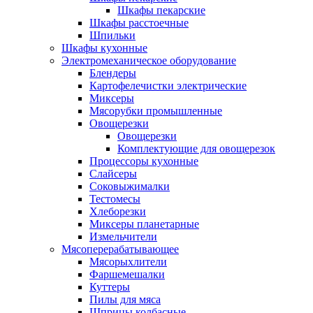
Шкафы пекарские
Шкафы расстоечные
Шпильки
Шкафы кухонные
Электромеханическое оборудование
Блендеры
Картофелечистки электрические
Миксеры
Мясорубки промышленные
Овощерезки
Овощерезки
Комплектующие для овощерезок
Процессоры кухонные
Слайсеры
Соковыжималки
Тестомесы
Хлеборезки
Миксеры планетарные
Измельчители
Мясоперерабатывающее
Мясорыхлители
Фаршемешалки
Куттеры
Пилы для мяса
Шприцы колбасные