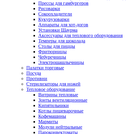
Прессы для гамбургеров
Рисоварки
Сокоохладители
Кукурузоварки
Аппараты для хот-догов
Установки Шаурма
Аксессуары для теплового оборудования
Темперы для шоколада
Столы для пиццы
Фритюрницы
Чебуречницы
Электрошашлычницы
Палатки торговые
Посуда
Противни
Стерилизаторы для ножей
Тепловое оборудование
Витрины тепловые
Зонты вентиляционные
Кипятильники
Котлы пищеварочные
Кофемашины
Мармиты
Модули нейтральные
Пароконвектоматы