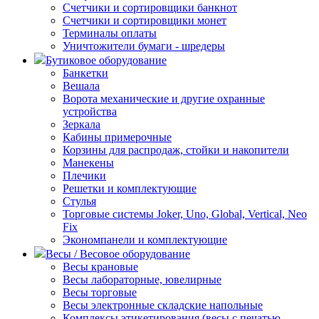
Счетчики и сортировщики банкнот
Счетчики и сортировщики монет
Терминалы оплаты
Уничтожители бумаги - шредеры
Бутиковое оборудование
Банкетки
Вешала
Ворота механические и другие охранные
устройства
Зеркала
Кабины примерочные
Корзины для распродаж, стойки и накопители
Манекены
Плечики
Решетки и комплектующие
Стулья
Торговые системы Joker, Uno, Global, Vertical, Neo
Fix
Экономпанели и комплектующие
Весы / Весовое оборудование
Весы крановые
Весы лабораторные, ювелирные
Весы торговые
Весы электронные складские напольные
Комплексы этикетирования (весы с печатью