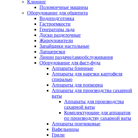
Клининг
Поломоечные машины
Оборудование для общепита
Водоподготовка
Гастроемкости
Генераторы льда
Доски разделочные
Жироуловители
Запайщики настольные
Лапшерезки
Линии раздачи/самообслуживания
Оборудование для фаст-фуда
Аппараты блинные
Аппараты для нарезки картофеля
спиралью
Аппараты для попкорна
Аппараты для производства сахарной
ваты
Аппараты для производства
сахарной ваты
Комплектующие для аппаратов
по производству сахарной ваты
Аппараты пончиковые
Вафельницы
Грили