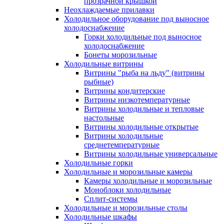
прозрачной крышкой
Неохлаждаемые прилавки
Холодильное оборудование под выносное
холодоснабжение
Горки холодильные под выносное
холодоснабжение
Бонеты морозильные
Холодильные витрины
Витрины "рыба на льду" (витрины
рыбные)
Витрины кондитерские
Витрины низкотемпературные
Витрины холодильные и тепловые
настольные
Витрины холодильные открытые
Витрины холодильные
среднетемпературные
Витрины холодильные универсальные
Холодильные горки
Холодильные и морозильные камеры
Камеры холодильные и морозильные
Моноблоки холодильные
Сплит-системы
Холодильные и морозильные столы
Холодильные шкафы