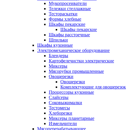
Мукопросеиватели
Тележки стеллажные
Тестораскатки
Формы хлебные
Шкафы пекарские
Шкафы пекарские
Шкафы расстоечные
Шпильки
Шкафы кухонные
Электромеханическое оборудование
Блендеры
Картофелечистки электрические
Миксеры
Мясорубки промышленные
Овощерезки
Овощерезки
Комплектующие для овощерезок
Процессоры кухонные
Слайсеры
Соковыжималки
Тестомесы
Хлеборезки
Миксеры планетарные
Измельчители
Мясоперерабатывающее