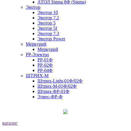
АТОЛ Sigma 8Ф (Sigma)
Эвотор
Эвотор 10
Эвотор 7.2
Эвотор 5
Эвотор 5I
Эвотор 7.3
Эвотор Power
Меркурий
Меркурий
РР-Электро
РР-01Ф
РР-02Ф
РР-04Ф
ШТРИХ-М
Штрих-Light-01Ф/02Ф
Штрих-М-01Ф/02Ф
Штрих-ФР-01Ф
Элвес-ФР-Ф
каталог