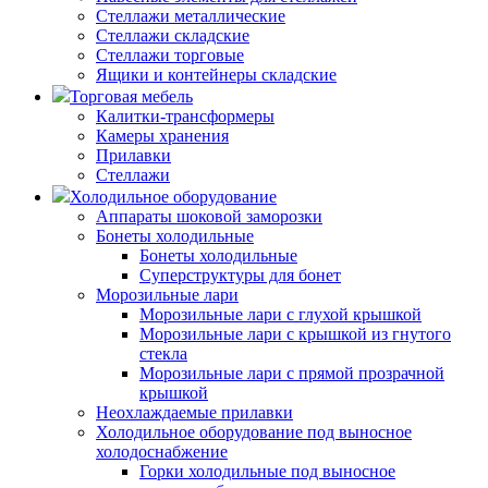
Стеллажи металлические
Стеллажи складские
Стеллажи торговые
Ящики и контейнеры складские
Торговая мебель
Калитки-трансформеры
Камеры хранения
Прилавки
Стеллажи
Холодильное оборудование
Аппараты шоковой заморозки
Бонеты холодильные
Бонеты холодильные
Суперструктуры для бонет
Морозильные лари
Морозильные лари с глухой крышкой
Морозильные лари с крышкой из гнутого
стекла
Морозильные лари с прямой прозрачной
крышкой
Неохлаждаемые прилавки
Холодильное оборудование под выносное
холодоснабжение
Горки холодильные под выносное