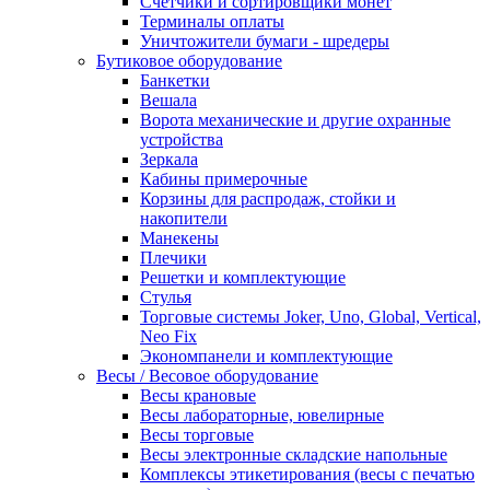
Счетчики и сортировщики монет
Терминалы оплаты
Уничтожители бумаги - шредеры
Бутиковое оборудование
Банкетки
Вешала
Ворота механические и другие охранные
устройства
Зеркала
Кабины примерочные
Корзины для распродаж, стойки и
накопители
Манекены
Плечики
Решетки и комплектующие
Стулья
Торговые системы Joker, Uno, Global, Vertical,
Neo Fix
Экономпанели и комплектующие
Весы / Весовое оборудование
Весы крановые
Весы лабораторные, ювелирные
Весы торговые
Весы электронные складские напольные
Комплексы этикетирования (весы с печатью