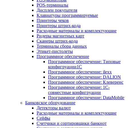
POS-терминалы
Дисплеи покупателя
Клавиатуры программируемые
Принтеры чеков
Принтеры штрих-кода
Расходные материалы и комплектующие
Ридеры магнитных карт
Сканеры штрих-кода
Терминалы сбора данных
Этикет-пистолеты
Программное обеспечение
Программное обеспечение: Типовые
конфигруации1С
Программное обеспечение: ilexx
Программное обеспечение: DALION
Программное обеспечение: Клеверенс
Программное обеспечение: 1С-
совместные конфигруации
Программное обеспечение: DataMobile
Банковское оборудование
Детекторы валют
Расходные материалы и комплектующие
Сейфы
Счетчики и сортировщики банкнот