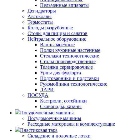
Пельменные аппараты
Дегидраторы
Автоклавы
Термостаты
Колоды разрубочные
Столы для пиццы и салатов
Нейтральное оборудование
Ванны моечные
Полки кухонные настенные
Стеллажи технологические
Столы производственные
Тележки сервировочные
Урны для фудкорта
Подтоварники и подставки
Рукомойники технологические
ЛАРИ
ПОСУДА
Кастрюли, сотейники
Сковороды, казаны
Посудомоечные машины
Посудомоечные машины
Расходные материалы и комплектующие
Пластиковая тара
Складские и полочные лотки