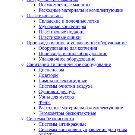
Посудомоечные машины
Расходные материалы и комплектующие
Пластиковая тара
Складские и полочные лотки
Мусорные контейнеры
Пластиковые поддоны
Пластиковые ящики
Производственное и упаковочное оборудование
Оборудование для копчения
Производственное оборудование
Упаковочное оборудование
Санитарно-гигиеническое оборудование
Диспенсеры
Дозаторы
Лампы инсектицидные
Системы очистки воздуха
Сушилки для рук
Урны для мусора
Фены
Расходные материалы и комплектующие
Термометры бесконтактные
Системы безопасности
Системы антикражные
Системы контроля и управления доступом
(СКУД)