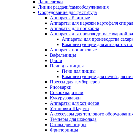
Лапшерезки
Линии раздачи/самообслуживания
Оборудование для фаст-фуда
Аппараты блинные
Аппараты для нарезки картофеля спира
Аппараты для попкорна
Аппараты для производства сахарной в
Аппараты для производства сахар
Комплектующие для аппаратов по 
Аппараты пончиковые
Вафельницы
Грили
Печи для пиццы
Печи для пиццы
Комплектующие для печей для пи
Прессы для гамбургеров
Рисоварки
Сокоохладители
Кукурузоварки
Аппараты для хот-догов
Установки Шаурма
Аксессуары для теплового оборудовани
Темперы для шоколада
Столы для пиццы
Фритюрницы