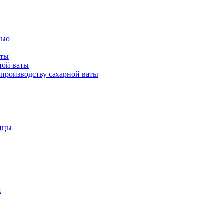
лью
аты
ной ваты
производству сахарной ваты
ццы
я