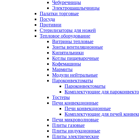
Чебуречницы
Электрошашлычницы
Палатки торговые
Посуда
Противни
Стерилизаторы для ножей
Тепловое оборудование
Витрины тепловые
Зонты вентиляционные
Кипятильники
Котлы пищеварочные
Кофемашины
Мармиты
Модули нейтральные
Пароконвектоматы
Пароконвектоматы
Комплектующие для пароконвекто
Тостеры
Печи конвекционные
Печи конвекционные
Комплектующие для печей конве
Печи микроволновые
Плиты газовые
Плиты индукционные
Плиты электрические