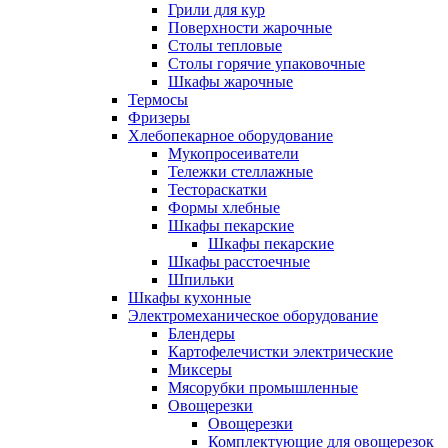
Грили для кур
Поверхности жарочные
Столы тепловые
Столы горячие упаковочные
Шкафы жарочные
Термосы
Фризеры
Хлебопекарное оборудование
Мукопросеиватели
Тележки стеллажные
Тестораскатки
Формы хлебные
Шкафы пекарские
Шкафы пекарские
Шкафы расстоечные
Шпильки
Шкафы кухонные
Электромеханическое оборудование
Блендеры
Картофелечистки электрические
Миксеры
Мясорубки промышленные
Овощерезки
Овощерезки
Комплектующие для овощерезок