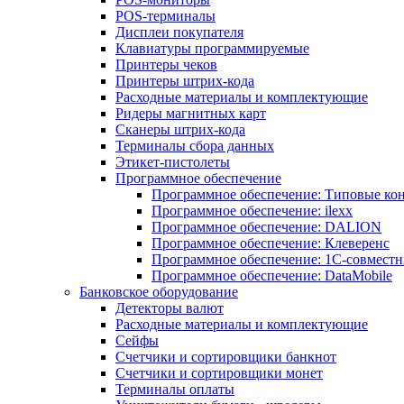
POS-терминалы
Дисплеи покупателя
Клавиатуры программируемые
Принтеры чеков
Принтеры штрих-кода
Расходные материалы и комплектующие
Ридеры магнитных карт
Сканеры штрих-кода
Терминалы сбора данных
Этикет-пистолеты
Программное обеспечение
Программное обеспечение: Типовые к
Программное обеспечение: ilexx
Программное обеспечение: DALION
Программное обеспечение: Клеверенс
Программное обеспечение: 1С-совмест
Программное обеспечение: DataMobile
Банковское оборудование
Детекторы валют
Расходные материалы и комплектующие
Сейфы
Счетчики и сортировщики банкнот
Счетчики и сортировщики монет
Терминалы оплаты