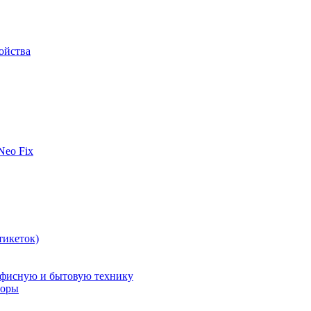
ойства
 Neo Fix
тикеток)
офисную и бытовую технику
поры