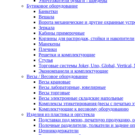
Уничтожители бумаги - шредеры
Бутиковое оборудование
Банкетки
Вешала
Ворота механические и другие охранные устр
Зеркала
Кабины примерочные
Корзины для распродаж, стойки и накопители
Манекены
Плечики
Решетки и комплектующие
Стулья
Торговые системы Joker, Uno, Global, Vertical,
Экономпанели и комплектующие
Весы / Весовое оборудование
Весы крановые
Весы лабораторные, ювелирные
Весы торговые
Весы электронные складские напольные
Комплексы этикетирования (весы с печатью э
Комплектующие к весовому оборудованию
Изделия из пластика и оргстекла
Подставки под меню, печатную продукцию, 
Полочные разделители, толкатели и задние о
Ценникодержатели