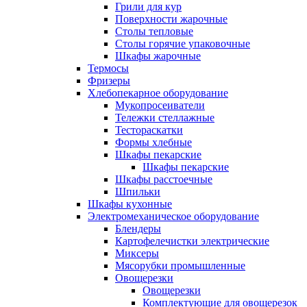
Грили для кур
Поверхности жарочные
Столы тепловые
Столы горячие упаковочные
Шкафы жарочные
Термосы
Фризеры
Хлебопекарное оборудование
Мукопросеиватели
Тележки стеллажные
Тестораскатки
Формы хлебные
Шкафы пекарские
Шкафы пекарские
Шкафы расстоечные
Шпильки
Шкафы кухонные
Электромеханическое оборудование
Блендеры
Картофелечистки электрические
Миксеры
Мясорубки промышленные
Овощерезки
Овощерезки
Комплектующие для овощерезок