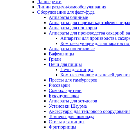
Лапшерезки
Линии раздачи/самообслуживания
Оборудование для фаст-фуда
Аппараты блинные
Аппараты для нарезки картофеля спира
Аппараты для попкорна
Аппараты для производства сахарной в
Аппараты для производства сахар
Комплектующие для аппаратов по 
Аппараты пончиковые
Вафельницы
Грили
Печи для пиццы
Печи для пиццы
Комплектующие для печей для пи
Прессы для гамбургеров
Рисоварки
Сокоохладители
Кукурузоварки
Аппараты для хот-догов
Установки Шаурма
Аксессуары для теплового оборудовани
Темперы для шоколада
Столы для пиццы
Фритюрницы