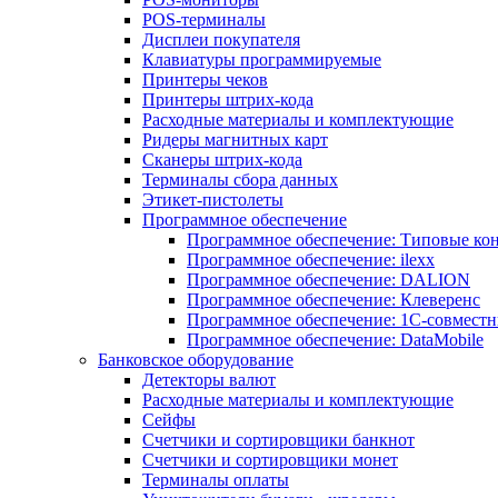
POS-терминалы
Дисплеи покупателя
Клавиатуры программируемые
Принтеры чеков
Принтеры штрих-кода
Расходные материалы и комплектующие
Ридеры магнитных карт
Сканеры штрих-кода
Терминалы сбора данных
Этикет-пистолеты
Программное обеспечение
Программное обеспечение: Типовые к
Программное обеспечение: ilexx
Программное обеспечение: DALION
Программное обеспечение: Клеверенс
Программное обеспечение: 1С-совмест
Программное обеспечение: DataMobile
Банковское оборудование
Детекторы валют
Расходные материалы и комплектующие
Сейфы
Счетчики и сортировщики банкнот
Счетчики и сортировщики монет
Терминалы оплаты