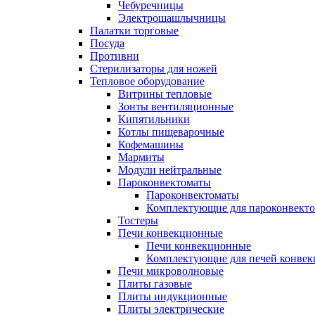
Чебуречницы
Электрошашлычницы
Палатки торговые
Посуда
Противни
Стерилизаторы для ножей
Тепловое оборудование
Витрины тепловые
Зонты вентиляционные
Кипятильники
Котлы пищеварочные
Кофемашины
Мармиты
Модули нейтральные
Пароконвектоматы
Пароконвектоматы
Комплектующие для пароконвекто
Тостеры
Печи конвекционные
Печи конвекционные
Комплектующие для печей конве
Печи микроволновые
Плиты газовые
Плиты индукционные
Плиты электрические