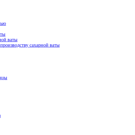
лью
аты
ной ваты
производству сахарной ваты
ццы
я