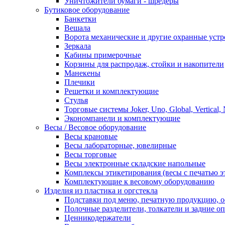
Уничтожители бумаги - шредеры
Бутиковое оборудование
Банкетки
Вешала
Ворота механические и другие охранные устр
Зеркала
Кабины примерочные
Корзины для распродаж, стойки и накопители
Манекены
Плечики
Решетки и комплектующие
Стулья
Торговые системы Joker, Uno, Global, Vertical,
Экономпанели и комплектующие
Весы / Весовое оборудование
Весы крановые
Весы лабораторные, ювелирные
Весы торговые
Весы электронные складские напольные
Комплексы этикетирования (весы с печатью э
Комплектующие к весовому оборудованию
Изделия из пластика и оргстекла
Подставки под меню, печатную продукцию, 
Полочные разделители, толкатели и задние о
Ценникодержатели