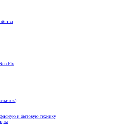
ойства
 Neo Fix
тикеток)
офисную и бытовую технику
поры