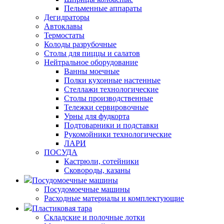
Пельменные аппараты
Дегидраторы
Автоклавы
Термостаты
Колоды разрубочные
Столы для пиццы и салатов
Нейтральное оборудование
Ванны моечные
Полки кухонные настенные
Стеллажи технологические
Столы производственные
Тележки сервировочные
Урны для фудкорта
Подтоварники и подставки
Рукомойники технологические
ЛАРИ
ПОСУДА
Кастрюли, сотейники
Сковороды, казаны
Посудомоечные машины
Посудомоечные машины
Расходные материалы и комплектующие
Пластиковая тара
Складские и полочные лотки