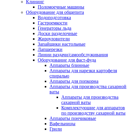
Клининг
Поломоечные машины
Оборудование для общепита
Водоподготовка
Гастроемкости
Генераторы льда
Доски разделочные
Жироуловители
Запайщики настольные
Лапшерезки
Линии раздачи/самообслуживания
Оборудование для фаст-фуда
Аппараты блинные
Аппараты для нарезки картофеля
спиралью
Аппараты для попкорна
Аппараты для производства сахарной
ваты
Аппараты для производства
сахарной ваты
Комплектующие для аппаратов
по производству сахарной ваты
Аппараты пончиковые
Вафельницы
Грили