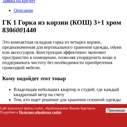
Заявка на кредит
Описание
ГК 1 Горка из корзин (КОШ) 3+1 хром
830
600
1440
Это компактная складная горка из четырех корзин,
предназначенная для вертикального хранения одежды, обуви
или аксессуаров. Конструкция эффективно экономит
пространство в помещении, позволяя упорядочить вещи и
поддерживать чистоту без необходимости приобретения
громоздкой мебели.
Кому подойдет этот товар
Владельцам небольших квартир и студий, где каждый
квадратный метр на счету
Тем, кто ищет решение для хранения сезонной одежды
или обуви в прихожей
Сайт использует файлы cookie, обрабатываемые Вашим браузером.
Родителям для организации детских игрушек и вещей в
Принимаю
Подробнее в
Политике обработки cookie
.
игровой зоне
Жителям общежитий и съемных квартир благодаря
складному формату