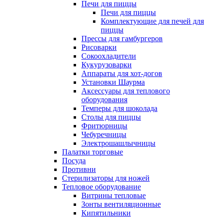
Печи для пиццы
Печи для пиццы
Комплектующие для печей для
пиццы
Прессы для гамбургеров
Рисоварки
Сокоохладители
Кукурузоварки
Аппараты для хот-догов
Установки Шаурма
Аксессуары для теплового
оборудования
Темперы для шоколада
Столы для пиццы
Фритюрницы
Чебуречницы
Электрошашлычницы
Палатки торговые
Посуда
Противни
Стерилизаторы для ножей
Тепловое оборудование
Витрины тепловые
Зонты вентиляционные
Кипятильники