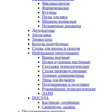
Мясорыхлители
Фаршемешалки
Куттеры
Пилы для мяса
Шприцы колбасные
Пельменные аппараты
Дегидраторы
Автоклавы
Термостаты
Колоды разрубочные
Столы для пиццы и салатов
Нейтральное оборудование
Ванны моечные
Полки кухонные настенные
Стеллажи технологические
Столы производственные
Тележки сервировочные
Урны для фудкорта
Подтоварники и подставки
Рукомойники технологические
ЛАРИ
ПОСУДА
Кастрюли, сотейники
Сковороды, казаны
Посудомоечные машины