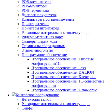
POS-компьютеры
POS-мониторы
POS-терминалы
Дисплеи покупателя
Клавиатуры программируемые
Принтеры чеков
Принтеры штрих-кода
Расходные материалы и комплектующие
Ридеры магнитных карт
Сканеры штрих-кода
Терминалы сбора данных
Этикет-пистолеты
Программное обеспечение
Программное обеспечение: Типовые
конфигруации1С
Программное обеспечение: ilexx
Программное обеспечение: DALION
Программное обеспечение: Клеверенс
Программное обеспечение: 1С-совместные
конфигруации
Программное обеспечение: DataMobile
Банковское оборудование
Детекторы валют
Расходные материалы и комплектующие
Сейфы