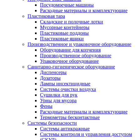
Посудомоечные машины
Расходные материалы и комплектующие
Пластиковая тара
Складские и полочные лотки
Мусорные контейнеры
Пластиковые поддоны
Пластиковые ящики
Производственное и упаковочное оборудование
Оборудование для копчения
Производственное оборудование
Упаковочное оборудование
Санитарно-гигиеническое оборудование
Диспенсеры
Дозаторы
Лампы инсектицидные
Системы очистки воздуха
Сушилки для рук
Урны для мусора
Фены
Расходные материалы и комплектующие
Термометры бесконтактные
Системы безопасности
Системы антикражные
Системы контроля и управления доступом
(СКУД)