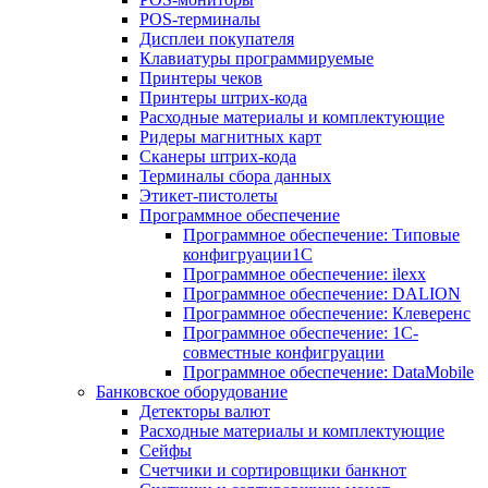
POS-терминалы
Дисплеи покупателя
Клавиатуры программируемые
Принтеры чеков
Принтеры штрих-кода
Расходные материалы и комплектующие
Ридеры магнитных карт
Сканеры штрих-кода
Терминалы сбора данных
Этикет-пистолеты
Программное обеспечение
Программное обеспечение: Типовые
конфигруации1С
Программное обеспечение: ilexx
Программное обеспечение: DALION
Программное обеспечение: Клеверенс
Программное обеспечение: 1С-
совместные конфигруации
Программное обеспечение: DataMobile
Банковское оборудование
Детекторы валют
Расходные материалы и комплектующие
Сейфы
Счетчики и сортировщики банкнот