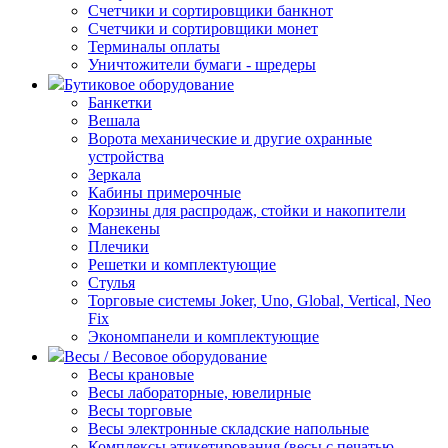
Счетчики и сортировщики банкнот
Счетчики и сортировщики монет
Терминалы оплаты
Уничтожители бумаги - шредеры
Бутиковое оборудование
Банкетки
Вешала
Ворота механические и другие охранные
устройства
Зеркала
Кабины примерочные
Корзины для распродаж, стойки и накопители
Манекены
Плечики
Решетки и комплектующие
Стулья
Торговые системы Joker, Uno, Global, Vertical, Neo
Fix
Экономпанели и комплектующие
Весы / Весовое оборудование
Весы крановые
Весы лабораторные, ювелирные
Весы торговые
Весы электронные складские напольные
Комплексы этикетирования (весы с печатью