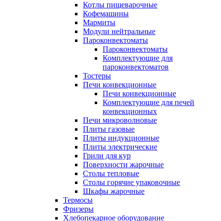
Котлы пищеварочные
Кофемашины
Мармиты
Модули нейтральные
Пароконвектоматы
Пароконвектоматы
Комплектующие для
пароконвектоматов
Тостеры
Печи конвекционные
Печи конвекционные
Комплектующие для печей
конвекционных
Печи микроволновые
Плиты газовые
Плиты индукционные
Плиты электрические
Грили для кур
Поверхности жарочные
Столы тепловые
Столы горячие упаковочные
Шкафы жарочные
Термосы
Фризеры
Хлебопекарное оборудование