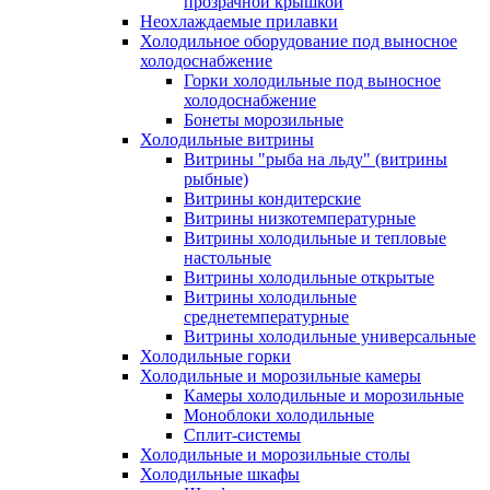
прозрачной крышкой
Неохлаждаемые прилавки
Холодильное оборудование под выносное
холодоснабжение
Горки холодильные под выносное
холодоснабжение
Бонеты морозильные
Холодильные витрины
Витрины "рыба на льду" (витрины
рыбные)
Витрины кондитерские
Витрины низкотемпературные
Витрины холодильные и тепловые
настольные
Витрины холодильные открытые
Витрины холодильные
среднетемпературные
Витрины холодильные универсальные
Холодильные горки
Холодильные и морозильные камеры
Камеры холодильные и морозильные
Моноблоки холодильные
Сплит-системы
Холодильные и морозильные столы
Холодильные шкафы