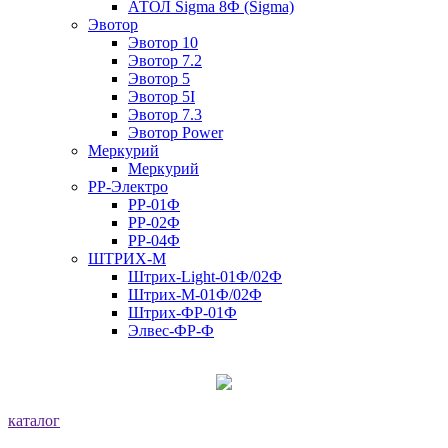
АТОЛ Sigma 8Ф (Sigma)
Эвотор
Эвотор 10
Эвотор 7.2
Эвотор 5
Эвотор 5I
Эвотор 7.3
Эвотор Power
Меркурий
Меркурий
РР-Электро
РР-01Ф
РР-02Ф
РР-04Ф
ШТРИХ-М
Штрих-Light-01Ф/02Ф
Штрих-М-01Ф/02Ф
Штрих-ФР-01Ф
Элвес-ФР-Ф
каталог