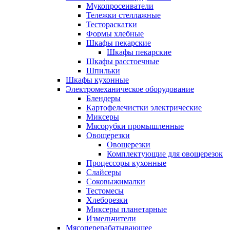
Мукопросеиватели
Тележки стеллажные
Тестораскатки
Формы хлебные
Шкафы пекарские
Шкафы пекарские
Шкафы расстоечные
Шпильки
Шкафы кухонные
Электромеханическое оборудование
Блендеры
Картофелечистки электрические
Миксеры
Мясорубки промышленные
Овощерезки
Овощерезки
Комплектующие для овощерезок
Процессоры кухонные
Слайсеры
Соковыжималки
Тестомесы
Хлеборезки
Миксеры планетарные
Измельчители
Мясоперерабатывающее