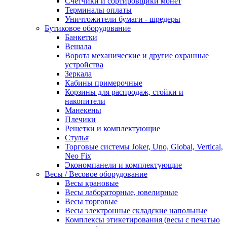
Счетчики и сортировщики монет
Терминалы оплаты
Уничтожители бумаги - шредеры
Бутиковое оборудование
Банкетки
Вешала
Ворота механические и другие охранные
устройства
Зеркала
Кабины примерочные
Корзины для распродаж, стойки и
накопители
Манекены
Плечики
Решетки и комплектующие
Стулья
Торговые системы Joker, Uno, Global, Vertical,
Neo Fix
Экономпанели и комплектующие
Весы / Весовое оборудование
Весы крановые
Весы лабораторные, ювелирные
Весы торговые
Весы электронные складские напольные
Комплексы этикетирования (весы с печатью