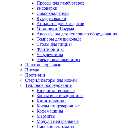
Прессы для гамбургеров
Рисоварки
Сокоохладители
Кукурузоварки
Аппараты для хот-догов
Установки Шаурма
Аксессуары для теплового оборудования
Темперы для шоколада
Столы для пиццы
Фритюрницы
Чебуречницы
Электрошашлычницы
Палатки торговые
Посуда
Противни
Стерилизаторы для ножей
Тепловое оборудование
Витрины тепловые
Зонты вентиляционные
Кипятильники
Котлы пищеварочные
Кофемашины
Мармиты
Модули нейтральные
Пароконвектоматы