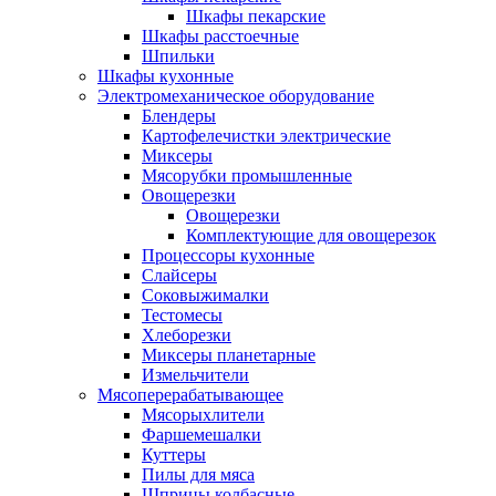
Шкафы пекарские
Шкафы расстоечные
Шпильки
Шкафы кухонные
Электромеханическое оборудование
Блендеры
Картофелечистки электрические
Миксеры
Мясорубки промышленные
Овощерезки
Овощерезки
Комплектующие для овощерезок
Процессоры кухонные
Слайсеры
Соковыжималки
Тестомесы
Хлеборезки
Миксеры планетарные
Измельчители
Мясоперерабатывающее
Мясорыхлители
Фаршемешалки
Куттеры
Пилы для мяса
Шприцы колбасные