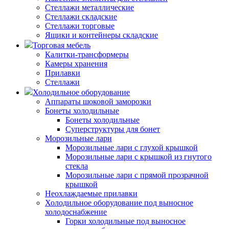
Стеллажи металлические
Стеллажи складские
Стеллажи торговые
Ящики и контейнеры складские
Торговая мебель
Калитки-трансформеры
Камеры хранения
Прилавки
Стеллажи
Холодильное оборудование
Аппараты шоковой заморозки
Бонеты холодильные
Бонеты холодильные
Суперструктуры для бонет
Морозильные лари
Морозильные лари с глухой крышкой
Морозильные лари с крышкой из гнутого
стекла
Морозильные лари с прямой прозрачной
крышкой
Неохлаждаемые прилавки
Холодильное оборудование под выносное
холодоснабжение
Горки холодильные под выносное