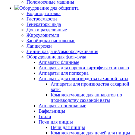
Поломоечные машины
Оборудование для общепита
Водоподготовка
Гастроемкости
Генераторы льда
Доски разделочные
Жироуловители
Запайщики настольные
Лапшерезки
Линии раздачи/самообслуживания
Оборудование для фаст-фуда
Аппараты блинные
Аппараты для нарезки картофеля спиралью
Аппараты для попкорна
Аппараты для производства сахарной ваты
Аппараты для производства сахарной
ваты
Комплектующие для аппаратов по
производству сахарной ваты
Аппараты пончиковые
Вафельницы
Грили
Печи для пиццы
Печи для пиццы
Комплектующие для печей для пиццы