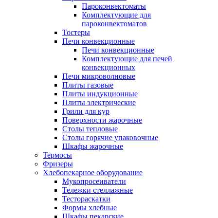
Пароконвектоматы
Комплектующие для
пароконвектоматов
Тостеры
Печи конвекционные
Печи конвекционные
Комплектующие для печей
конвекционных
Печи микроволновые
Плиты газовые
Плиты индукционные
Плиты электрические
Грили для кур
Поверхности жарочные
Столы тепловые
Столы горячие упаковочные
Шкафы жарочные
Термосы
Фризеры
Хлебопекарное оборудование
Мукопросеиватели
Тележки стеллажные
Тестораскатки
Формы хлебные
Шкафы пекарские