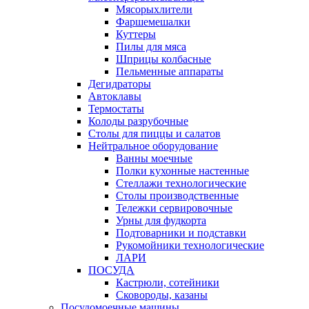
Мясорыхлители
Фаршемешалки
Куттеры
Пилы для мяса
Шприцы колбасные
Пельменные аппараты
Дегидраторы
Автоклавы
Термостаты
Колоды разрубочные
Столы для пиццы и салатов
Нейтральное оборудование
Ванны моечные
Полки кухонные настенные
Стеллажи технологические
Столы производственные
Тележки сервировочные
Урны для фудкорта
Подтоварники и подставки
Рукомойники технологические
ЛАРИ
ПОСУДА
Кастрюли, сотейники
Сковороды, казаны
Посудомоечные машины