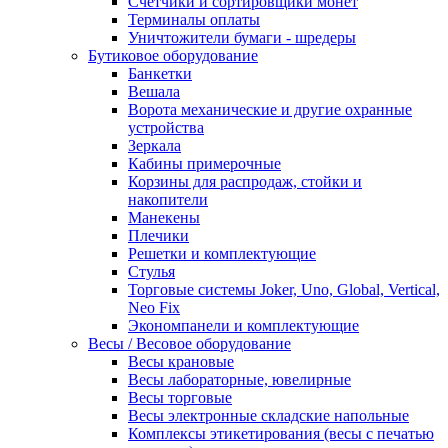
Счетчики и сортировщики монет
Терминалы оплаты
Уничтожители бумаги - шредеры
Бутиковое оборудование
Банкетки
Вешала
Ворота механические и другие охранные
устройства
Зеркала
Кабины примерочные
Корзины для распродаж, стойки и
накопители
Манекены
Плечики
Решетки и комплектующие
Стулья
Торговые системы Joker, Uno, Global, Vertical,
Neo Fix
Экономпанели и комплектующие
Весы / Весовое оборудование
Весы крановые
Весы лабораторные, ювелирные
Весы торговые
Весы электронные складские напольные
Комплексы этикетирования (весы с печатью