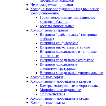
прозрачной крышкой
Неохлаждаемые прилавки
Холодильное оборудование под выносное
холодоснабжение
Горки холодильные под выносное
холодоснабжение
Бонеты морозильные
Холодильные витрины
Витрины "рыба на льду" (витрины
рыбные)
Витрины кондитерские
Витрины низкотемпературные
Витрины холодильные и тепловые
настольные
Витрины холодильные открытые
Витрины холодильные
среднетемпературные
Витрины холодильные универсальные
Холодильные горки
Холодильные и морозильные камеры
Камеры холодильные и морозильные
Моноблоки холодильные
Сплит-системы
Холодильные и морозильные столы
Холодильные шкафы