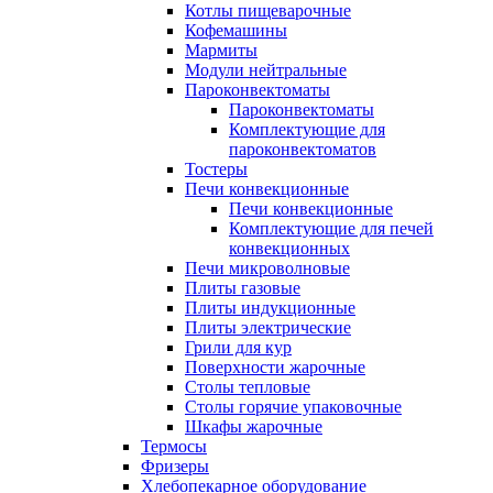
Котлы пищеварочные
Кофемашины
Мармиты
Модули нейтральные
Пароконвектоматы
Пароконвектоматы
Комплектующие для
пароконвектоматов
Тостеры
Печи конвекционные
Печи конвекционные
Комплектующие для печей
конвекционных
Печи микроволновые
Плиты газовые
Плиты индукционные
Плиты электрические
Грили для кур
Поверхности жарочные
Столы тепловые
Столы горячие упаковочные
Шкафы жарочные
Термосы
Фризеры
Хлебопекарное оборудование