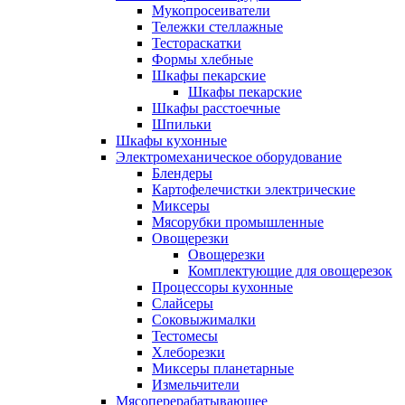
Мукопросеиватели
Тележки стеллажные
Тестораскатки
Формы хлебные
Шкафы пекарские
Шкафы пекарские
Шкафы расстоечные
Шпильки
Шкафы кухонные
Электромеханическое оборудование
Блендеры
Картофелечистки электрические
Миксеры
Мясорубки промышленные
Овощерезки
Овощерезки
Комплектующие для овощерезок
Процессоры кухонные
Слайсеры
Соковыжималки
Тестомесы
Хлеборезки
Миксеры планетарные
Измельчители
Мясоперерабатывающее