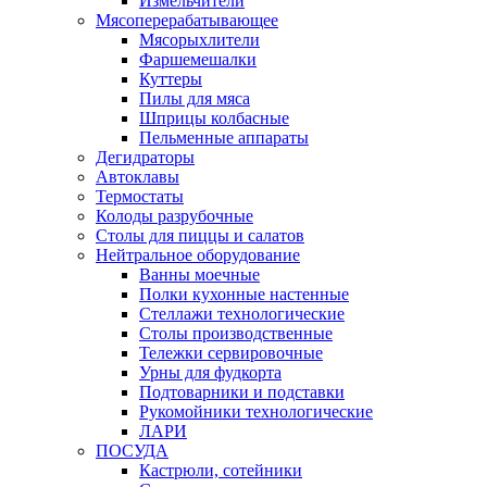
Измельчители
Мясоперерабатывающее
Мясорыхлители
Фаршемешалки
Куттеры
Пилы для мяса
Шприцы колбасные
Пельменные аппараты
Дегидраторы
Автоклавы
Термостаты
Колоды разрубочные
Столы для пиццы и салатов
Нейтральное оборудование
Ванны моечные
Полки кухонные настенные
Стеллажи технологические
Столы производственные
Тележки сервировочные
Урны для фудкорта
Подтоварники и подставки
Рукомойники технологические
ЛАРИ
ПОСУДА
Кастрюли, сотейники