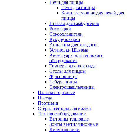
Печи для пиццы
Печи для пиццы
Комплектующие для печей для
пиццы
Прессы для гамбургеров
Рисоварки
Сокоохладители
Кукурузоварки
Аппараты для хот-догов
Установки Шаурма
Аксессуары для теплового
оборудования
Темперы для шоколада
Столы для пиццы
Фритюрницы
Чебуречницы
Электрошашлычницы
Палатки торговые
Посуда
Противни
Стерилизаторы для ножей
Тепловое оборудование
Витрины тепловые
Зонты вентиляционные
Кипятильники