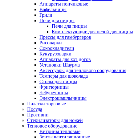
Аппараты пончиковые
Вафельницы
Грили
Печи для пиццы
Печи для пиццы
Комплектующие для печей для пиццы
Прессы для гамбургеров
Рисоварки
Сокоохладители
Кукурузоварки
Аппараты для хот-догов
Установки Шаурма
Аксессуары для теплового оборудования
Темперы для шоколада
Столы для пиццы
Фритюрницы
Чебуречницы
Электрошашлычницы
Палатки торговые
Посуда
Противни
Стерилизаторы для ножей
Тепловое оборудование
Витрины тепловые
Зонты вентиляционные