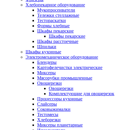
Хлебопекарное оборудование
Мукопросеиватели
Тележки стеллажные
Тестораскатки
Формы хлебные
Шкафы пекарские
Шкафы пекарские
Шкафы расстоечные
Шпильки
Шкафы кухонные
Электромеханическое оборудование
Блендеры
Картофелечистки электрические
Миксеры
Мясорубки промышленные
Овощерезки
Овощерезки
Комплектующие для овощерезок
Процессоры кухонные
Слайсеры
Соковыжималки
Тестомесы
Хлеборезки
Миксеры планетарные