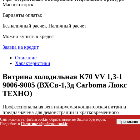
Магнитогорск
Варианты оплаты:
Безналичный расчет, Наличный расчет
Можно купить в кредит
Заявка на кредит
Описание
Характеристики
Витрина холодильная K70 VV 1,3-1
9006-9005 (ВХСв-1,3д Carboma Люкс
ТЕХНО)
Профессиональная вентилируемая кондитерская витрина
предназначена для демонстрации и кратковременного
хранения выпечки, десертов и салатов в условиях активного
Сайт использует файлы cookie, обрабатываемые Вашим браузером.
Принимаю
торгового потока. Панорамное сферическое стекло с системой
Подробнее в
Политике обработки cookie
.
обдува теплым воздухом предотвращает запотевание,
обеспечивая постоянную видимость продукции. Устройство