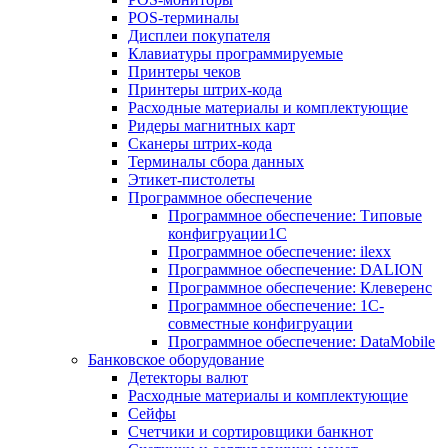
POS-терминалы
Дисплеи покупателя
Клавиатуры программируемые
Принтеры чеков
Принтеры штрих-кода
Расходные материалы и комплектующие
Ридеры магнитных карт
Сканеры штрих-кода
Терминалы сбора данных
Этикет-пистолеты
Программное обеспечение
Программное обеспечение: Типовые
конфигруации1С
Программное обеспечение: ilexx
Программное обеспечение: DALION
Программное обеспечение: Клеверенс
Программное обеспечение: 1С-
совместные конфигруации
Программное обеспечение: DataMobile
Банковское оборудование
Детекторы валют
Расходные материалы и комплектующие
Сейфы
Счетчики и сортировщики банкнот