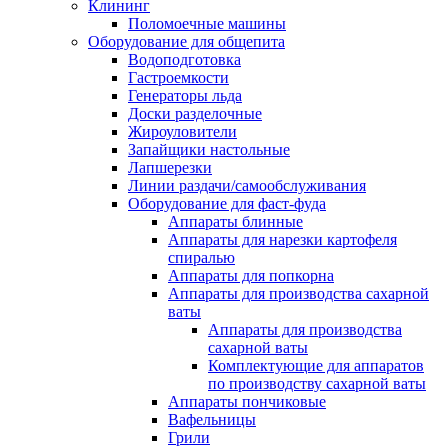
Клининг
Поломоечные машины
Оборудование для общепита
Водоподготовка
Гастроемкости
Генераторы льда
Доски разделочные
Жироуловители
Запайщики настольные
Лапшерезки
Линии раздачи/самообслуживания
Оборудование для фаст-фуда
Аппараты блинные
Аппараты для нарезки картофеля
спиралью
Аппараты для попкорна
Аппараты для производства сахарной
ваты
Аппараты для производства
сахарной ваты
Комплектующие для аппаратов
по производству сахарной ваты
Аппараты пончиковые
Вафельницы
Грили