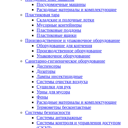
Посудомоечные машины
Расходные материалы и комплектующие
Пластиковая тара
Складские и полочные лотки
Мусорные контейнеры
Пластиковые поддоны
Пластиковые ящики
Производственное и упаковочное оборудование
Оборудование для копчения
Производственное оборудование
Упаковочное оборудование
Санитарно-гигиеническое оборудование
Диспенсеры
Дозаторы
Лампы инсектицидные
Системы очистки воздуха
Сушилки для рук
Урны для мусора
Фены
Расходные материалы и комплектующие
Термометры бесконтактные
Системы безопасности
Системы антикражные
Системы контроля и управления доступом
(СКУД)