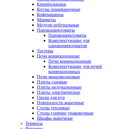
Кипятильники
Котлы пищеварочные
Кофемашины
Мармиты
Модули нейтральные
Пароконвектоматы
Пароконвектоматы
Комплектующие для
пароконвектоматов
Тостеры
Печи конвекционные
Печи конвекционные
Комплектующие для печей
конвекционных
Печи микроволновые
Плиты газовые
Плиты индукционные
Плиты электрические
Грили для кур
Поверхности жарочные
Столы тепловые
Столы горячие упаковочные
Шкафы жарочные
Термосы
Фризеры