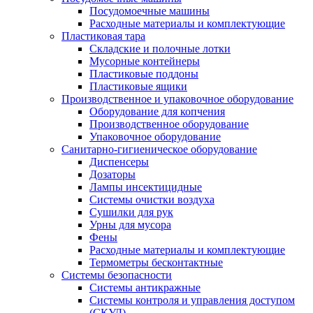
Посудомоечные машины
Расходные материалы и комплектующие
Пластиковая тара
Складские и полочные лотки
Мусорные контейнеры
Пластиковые поддоны
Пластиковые ящики
Производственное и упаковочное оборудование
Оборудование для копчения
Производственное оборудование
Упаковочное оборудование
Санитарно-гигиеническое оборудование
Диспенсеры
Дозаторы
Лампы инсектицидные
Системы очистки воздуха
Сушилки для рук
Урны для мусора
Фены
Расходные материалы и комплектующие
Термометры бесконтактные
Системы безопасности
Системы антикражные
Системы контроля и управления доступом
(СКУД)