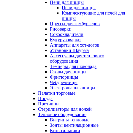
Печи для пиццы
Печи для пиццы
Комплектующие для печей для
пиццы
Прессы для гамбургеров
Рисоварки
Сокоохладители
Кукурузоварки
Аппараты для хот-догов
Установки Шаурма
Аксессуары для теплового
оборудования
Темперы для шоколада
Столы для пиццы
Фритюрницы
Чебуречницы
Электрошашлычницы
Палатки торговые
Посуда
Противни
Стерилизаторы для ножей
Тепловое оборудование
Витрины тепловые
Зонты вентиляционные
Кипятильники