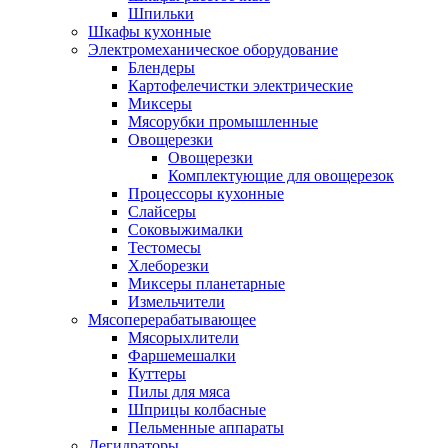
Шпильки
Шкафы кухонные
Электромеханическое оборудование
Блендеры
Картофелечистки электрические
Миксеры
Мясорубки промышленные
Овощерезки
Овощерезки
Комплектующие для овощерезок
Процессоры кухонные
Слайсеры
Соковыжималки
Тестомесы
Хлеборезки
Миксеры планетарные
Измельчители
Мясоперерабатывающее
Мясорыхлители
Фаршемешалки
Куттеры
Пилы для мяса
Шприцы колбасные
Пельменные аппараты
Дегидраторы