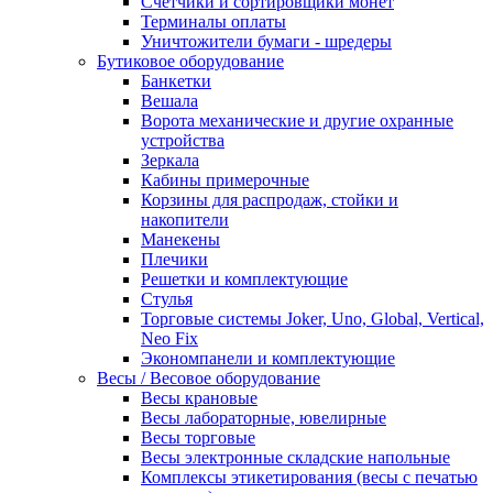
Счетчики и сортировщики монет
Терминалы оплаты
Уничтожители бумаги - шредеры
Бутиковое оборудование
Банкетки
Вешала
Ворота механические и другие охранные
устройства
Зеркала
Кабины примерочные
Корзины для распродаж, стойки и
накопители
Манекены
Плечики
Решетки и комплектующие
Стулья
Торговые системы Joker, Uno, Global, Vertical,
Neo Fix
Экономпанели и комплектующие
Весы / Весовое оборудование
Весы крановые
Весы лабораторные, ювелирные
Весы торговые
Весы электронные складские напольные
Комплексы этикетирования (весы с печатью