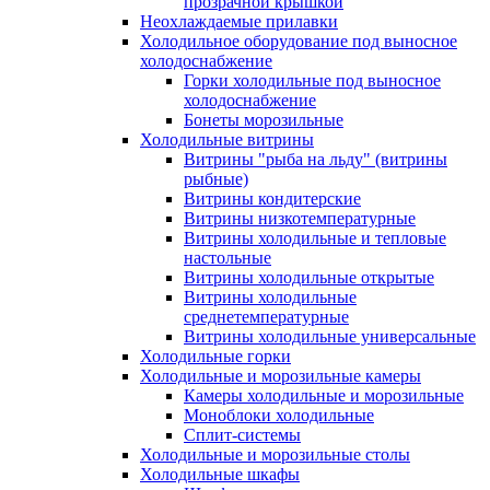
прозрачной крышкой
Неохлаждаемые прилавки
Холодильное оборудование под выносное
холодоснабжение
Горки холодильные под выносное
холодоснабжение
Бонеты морозильные
Холодильные витрины
Витрины "рыба на льду" (витрины
рыбные)
Витрины кондитерские
Витрины низкотемпературные
Витрины холодильные и тепловые
настольные
Витрины холодильные открытые
Витрины холодильные
среднетемпературные
Витрины холодильные универсальные
Холодильные горки
Холодильные и морозильные камеры
Камеры холодильные и морозильные
Моноблоки холодильные
Сплит-системы
Холодильные и морозильные столы
Холодильные шкафы