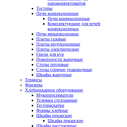
пароконвектоматов
Тостеры
Печи конвекционные
Печи конвекционные
Комплектующие для печей
конвекционных
Печи микроволновые
Плиты газовые
Плиты индукционные
Плиты электрические
Грили для кур
Поверхности жарочные
Столы тепловые
Столы горячие упаковочные
Шкафы жарочные
Термосы
Фризеры
Хлебопекарное оборудование
Мукопросеиватели
Тележки стеллажные
Тестораскатки
Формы хлебные
Шкафы пекарские
Шкафы пекарские
Шкафы расстоечные