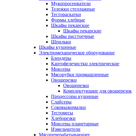
Мукопросеиватели
Тележки стеллажные
Тестораскатки
Формы хлебные
Шкафы пекарские
Шкафы пекарские
Шкафы расстоечные
Шпильки
Шкафы кухонные
Электромеханическое оборудование
Блендеры
Картофелечистки электрические
Миксеры
Мясорубки промышленные
Овощерезки
Овощерезки
Комплектующие для овощерезок
Процессоры кухонные
Слайсеры
Соковыжималки
Тестомесы
Хлеборезки
Миксеры планетарные
Измельчители
Мясоперерабатывающее