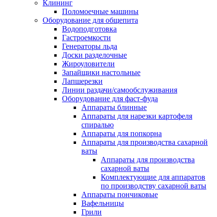
Клининг
Поломоечные машины
Оборудование для общепита
Водоподготовка
Гастроемкости
Генераторы льда
Доски разделочные
Жироуловители
Запайщики настольные
Лапшерезки
Линии раздачи/самообслуживания
Оборудование для фаст-фуда
Аппараты блинные
Аппараты для нарезки картофеля
спиралью
Аппараты для попкорна
Аппараты для производства сахарной
ваты
Аппараты для производства
сахарной ваты
Комплектующие для аппаратов
по производству сахарной ваты
Аппараты пончиковые
Вафельницы
Грили