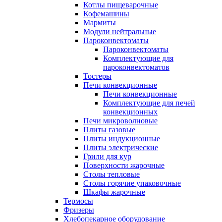
Котлы пищеварочные
Кофемашины
Мармиты
Модули нейтральные
Пароконвектоматы
Пароконвектоматы
Комплектующие для
пароконвектоматов
Тостеры
Печи конвекционные
Печи конвекционные
Комплектующие для печей
конвекционных
Печи микроволновые
Плиты газовые
Плиты индукционные
Плиты электрические
Грили для кур
Поверхности жарочные
Столы тепловые
Столы горячие упаковочные
Шкафы жарочные
Термосы
Фризеры
Хлебопекарное оборудование