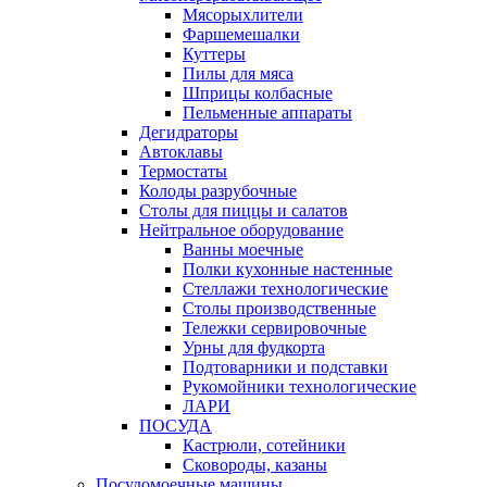
Мясорыхлители
Фаршемешалки
Куттеры
Пилы для мяса
Шприцы колбасные
Пельменные аппараты
Дегидраторы
Автоклавы
Термостаты
Колоды разрубочные
Столы для пиццы и салатов
Нейтральное оборудование
Ванны моечные
Полки кухонные настенные
Стеллажи технологические
Столы производственные
Тележки сервировочные
Урны для фудкорта
Подтоварники и подставки
Рукомойники технологические
ЛАРИ
ПОСУДА
Кастрюли, сотейники
Сковороды, казаны
Посудомоечные машины