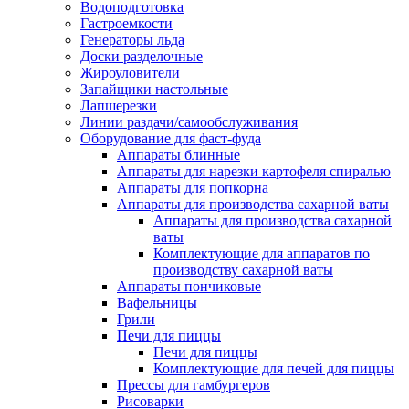
Водоподготовка
Гастроемкости
Генераторы льда
Доски разделочные
Жироуловители
Запайщики настольные
Лапшерезки
Линии раздачи/самообслуживания
Оборудование для фаст-фуда
Аппараты блинные
Аппараты для нарезки картофеля спиралью
Аппараты для попкорна
Аппараты для производства сахарной ваты
Аппараты для производства сахарной
ваты
Комплектующие для аппаратов по
производству сахарной ваты
Аппараты пончиковые
Вафельницы
Грили
Печи для пиццы
Печи для пиццы
Комплектующие для печей для пиццы
Прессы для гамбургеров
Рисоварки