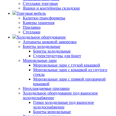
Стеллажи торговые
Ящики и контейнеры складские
Торговая мебель
Калитки-трансформеры
Камеры хранения
Прилавки
Стеллажи
Холодильное оборудование
Аппараты шоковой заморозки
Бонеты холодильные
Бонеты холодильные
Суперструктуры для бонет
Морозильные лари
Морозильные лари с глухой крышкой
Морозильные лари с крышкой из гнутого
стекла
Морозильные лари с прямой прозрачной
крышкой
Неохлаждаемые прилавки
Холодильное оборудование под выносное
холодоснабжение
Горки холодильные под выносное
холодоснабжение
Бонеты морозильные