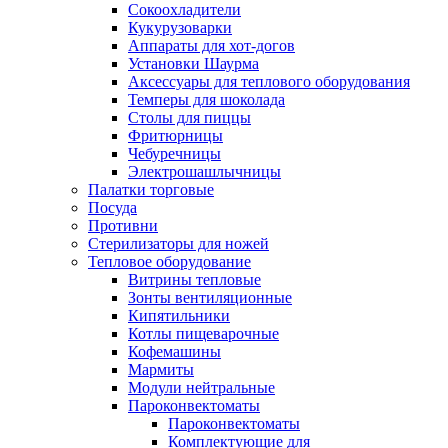
Сокоохладители
Кукурузоварки
Аппараты для хот-догов
Установки Шаурма
Аксессуары для теплового оборудования
Темперы для шоколада
Столы для пиццы
Фритюрницы
Чебуречницы
Электрошашлычницы
Палатки торговые
Посуда
Противни
Стерилизаторы для ножей
Тепловое оборудование
Витрины тепловые
Зонты вентиляционные
Кипятильники
Котлы пищеварочные
Кофемашины
Мармиты
Модули нейтральные
Пароконвектоматы
Пароконвектоматы
Комплектующие для