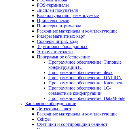
POS-терминалы
Дисплеи покупателя
Клавиатуры программируемые
Принтеры чеков
Принтеры штрих-кода
Расходные материалы и комплектующие
Ридеры магнитных карт
Сканеры штрих-кода
Терминалы сбора данных
Этикет-пистолеты
Программное обеспечение
Программное обеспечение: Типовые
конфигруации1С
Программное обеспечение: ilexx
Программное обеспечение: DALION
Программное обеспечение: Клеверенс
Программное обеспечение: 1С-
совместные конфигруации
Программное обеспечение: DataMobile
Банковское оборудование
Детекторы валют
Расходные материалы и комплектующие
Сейфы
Счетчики и сортировщики банкнот