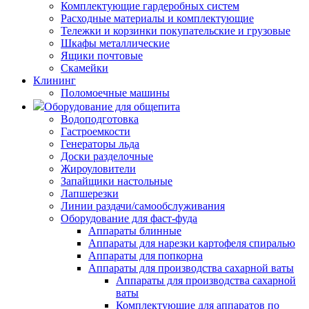
Комплектующие гардеробных систем
Расходные материалы и комплектующие
Тележки и корзинки покупательские и грузовые
Шкафы металлические
Ящики почтовые
Скамейки
Клининг
Поломоечные машины
Оборудование для общепита
Водоподготовка
Гастроемкости
Генераторы льда
Доски разделочные
Жироуловители
Запайщики настольные
Лапшерезки
Линии раздачи/самообслуживания
Оборудование для фаст-фуда
Аппараты блинные
Аппараты для нарезки картофеля спиралью
Аппараты для попкорна
Аппараты для производства сахарной ваты
Аппараты для производства сахарной
ваты
Комплектующие для аппаратов по