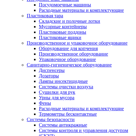
Посудомоечные машины
Расходные материалы и комплектующие
Пластиковая тара
Складские и полочные лотки
Мусорные контейнеры
Пластиковые поддоны
Пластиковые ящики
Производственное и упаковочное оборудование
Оборудование для копчения
Производственное оборудование
Упаковочное оборудование
Санитарно-гигиеническое оборудование
Диспенсеры
Дозаторы
Лампы инсектицидные
Системы очистки воздуха
Сушилки для рук
Урны для мусора
Фены
Расходные материалы и комплектующие
Термометры бесконтактные
Системы безопасности
Системы антикражные
Системы контроля и управления доступом
(СКУД)