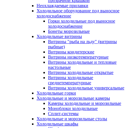
прозрачной крышкой
Неохлаждаемые прилавки
Холодильное оборудование под выносное
холодоснабжение
Горки холодильные под выносное
холодоснабжение
Бонеты морозильные
Холодильные витрины
Витрины "рыба на льду" (витрины
рыбные)
Витрины кондитерские
Витрины низкотемпературные
Витрины холодильные и тепловые
настольные
Витрины холодильные открытые
Витрины холодильные
среднетемпературные
Витрины холодильные универсальные
Холодильные горки
Холодильные и морозильные камеры
Камеры холодильные и морозильные
Моноблоки холодильные
Сплит-системы
Холодильные и морозильные столы
Холодильные шкафы