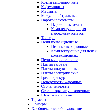
Котлы пищеварочные
Кофемашины
Мармиты
Модули нейтральные
Пароконвектоматы
Пароконвектоматы
Комплектующие для
пароконвектоматов
Тостеры
Печи конвекционные
Печи конвекционные
Комплектующие для печей
конвекционных
Печи микроволновые
Плиты газовые
Плиты индукционные
Плиты электрические
Грили для кур
Поверхности жарочные
Столы тепловые
Столы горячие упаковочные
Шкафы жарочные
Термосы
Фризеры
Хлебопекарное оборудование