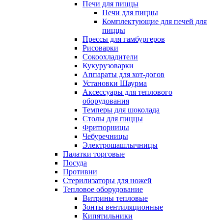
Печи для пиццы
Печи для пиццы
Комплектующие для печей для
пиццы
Прессы для гамбургеров
Рисоварки
Сокоохладители
Кукурузоварки
Аппараты для хот-догов
Установки Шаурма
Аксессуары для теплового
оборудования
Темперы для шоколада
Столы для пиццы
Фритюрницы
Чебуречницы
Электрошашлычницы
Палатки торговые
Посуда
Противни
Стерилизаторы для ножей
Тепловое оборудование
Витрины тепловые
Зонты вентиляционные
Кипятильники