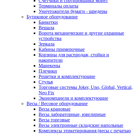
Счетчики и сортировщики монет
Терминалы оплаты
Уничтожители бумаги - шредеры
Бутиковое оборудование
Банкетки
Вешала
Ворота механические и другие охранные
устройства
Зеркала
Кабины примерочные
Корзины для распродаж, стойки и
накопители
Манекены
Плечики
Решетки и комплектующие
Стулья
Торговые системы Joker, Uno, Global, Vertical,
Neo Fix
Экономпанели и комплектующие
Весы / Весовое оборудование
Весы крановые
Весы лабораторные, ювелирные
Весы торговые
Весы электронные складские напольные
Комплексы этикетирования (весы с печатью