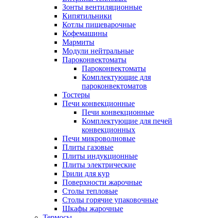
Зонты вентиляционные
Кипятильники
Котлы пищеварочные
Кофемашины
Мармиты
Модули нейтральные
Пароконвектоматы
Пароконвектоматы
Комплектующие для
пароконвектоматов
Тостеры
Печи конвекционные
Печи конвекционные
Комплектующие для печей
конвекционных
Печи микроволновые
Плиты газовые
Плиты индукционные
Плиты электрические
Грили для кур
Поверхности жарочные
Столы тепловые
Столы горячие упаковочные
Шкафы жарочные
Термосы