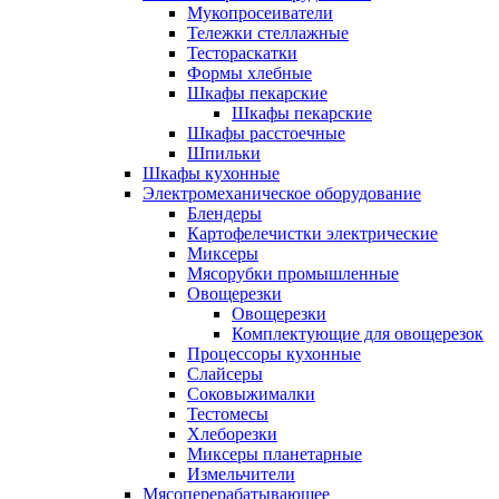
Мукопросеиватели
Тележки стеллажные
Тестораскатки
Формы хлебные
Шкафы пекарские
Шкафы пекарские
Шкафы расстоечные
Шпильки
Шкафы кухонные
Электромеханическое оборудование
Блендеры
Картофелечистки электрические
Миксеры
Мясорубки промышленные
Овощерезки
Овощерезки
Комплектующие для овощерезок
Процессоры кухонные
Слайсеры
Соковыжималки
Тестомесы
Хлеборезки
Миксеры планетарные
Измельчители
Мясоперерабатывающее