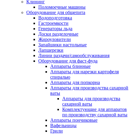
Клининг
Поломоечные машины
Оборудование для общепита
Водоподготовка
Гастроемкости
Генераторы льда
Доски разделочные
Жироуловители
Запайщики настольные
Лапшерезки
Линии раздачи/самообслуживания
Оборудование для фаст-фуда
Аппараты блинные
Аппараты для нарезки картофеля
спиралью
Аппараты для попкорна
Аппараты для производства сахарной
ваты
Аппараты для производства
сахарной ваты
Комплектующие для аппаратов
по производству сахарной ваты
Аппараты пончиковые
Вафельницы
Грили