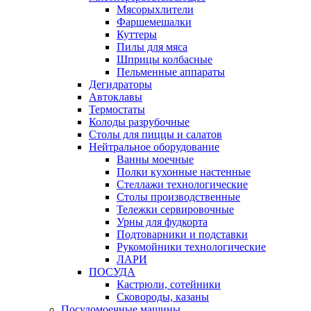
Мясорыхлители
Фаршемешалки
Куттеры
Пилы для мяса
Шприцы колбасные
Пельменные аппараты
Дегидраторы
Автоклавы
Термостаты
Колоды разрубочные
Столы для пиццы и салатов
Нейтральное оборудование
Ванны моечные
Полки кухонные настенные
Стеллажи технологические
Столы производственные
Тележки сервировочные
Урны для фудкорта
Подтоварники и подставки
Рукомойники технологические
ЛАРИ
ПОСУДА
Кастрюли, сотейники
Сковороды, казаны
Посудомоечные машины