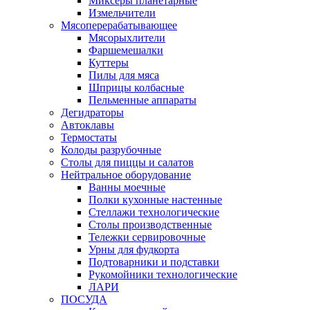
Миксеры планетарные
Измельчители
Мясоперерабатывающее
Мясорыхлители
Фаршемешалки
Куттеры
Пилы для мяса
Шприцы колбасные
Пельменные аппараты
Дегидраторы
Автоклавы
Термостаты
Колоды разрубочные
Столы для пиццы и салатов
Нейтральное оборудование
Ванны моечные
Полки кухонные настенные
Стеллажи технологические
Столы производственные
Тележки сервировочные
Урны для фудкорта
Подтоварники и подставки
Рукомойники технологические
ЛАРИ
ПОСУДА