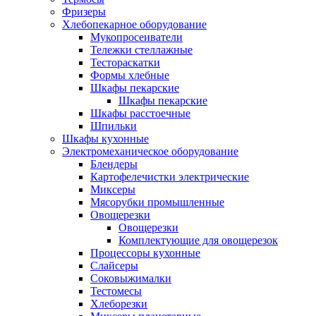
Фризеры
Хлебопекарное оборудование
Мукопросеиватели
Тележки стеллажные
Тестораскатки
Формы хлебные
Шкафы пекарские
Шкафы пекарские
Шкафы расстоечные
Шпильки
Шкафы кухонные
Электромеханическое оборудование
Блендеры
Картофелечистки электрические
Миксеры
Мясорубки промышленные
Овощерезки
Овощерезки
Комплектующие для овощерезок
Процессоры кухонные
Слайсеры
Соковыжималки
Тестомесы
Хлеборезки