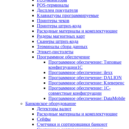
POS-терминалы
Дисплеи покупателя
Клавиатуры программируемые
Принтеры чеков
Принтеры штрих-кода
Расходные материалы и комплектующие
Ридеры магнитных карт
Сканеры штрих-кода
Терминалы сбора данных
Этикет-пистолеты
Программное обеспечение
Программное обеспечение: Типовые
конфигруации1С
Программное обеспечение: ilexx
Программное обеспечение: DALION
Программное обеспечение: Клеверенс
Программное обеспечение: 1С-
совместные конфигруации
Программное обеспечение: DataMobile
Банковское оборудование
Детекторы валют
Расходные материалы и комплектующие
Сейфы
Счетчики и сортировщики банкнот